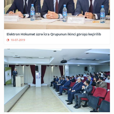
Elektron Hökumət üzrə İcra Qrupunun ikinci görüşü keçirilib
10-07-2019