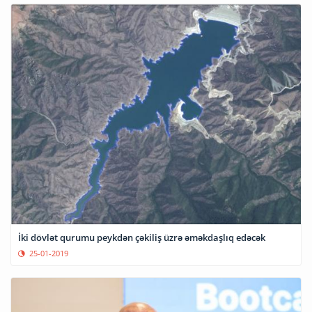
İki dövlət qurumu peykdən çəkiliş üzrə əməkdaşlıq edəcək
25-01-2019