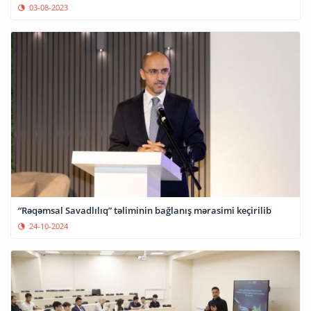
03-08-2023
“Rəqəmsal Savadlılıq” təliminin bağlanış mərasimi keçirilib
24-10-2024