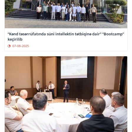
“Kənd təsərrüfatında süni intellektin tətbiqinə dair” “Bootcamp”
keçirilib
07-08-2025