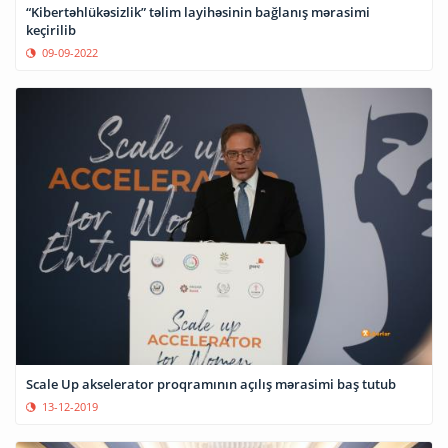
“Kibertəhlükəsizlik” təlim layihəsinin bağlanış mərasimi
keçirilib
09-09-2022
Scale Up akselerator proqramının açılış mərasimi baş tutub
13-12-2019