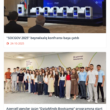
"SOCGOV 2025" beynəlxalq konfransı başa çatıb
24-10-2025
Azercell gənclər üçün “DataMinds Bootcamp” proqramına start