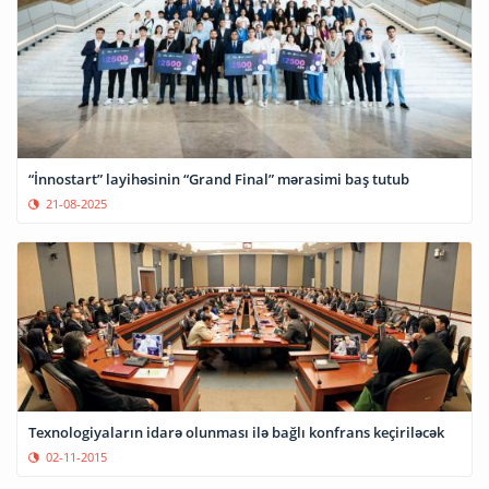
“İnnostart” layihəsinin “Grand Final” mərasimi baş tutub
21-08-2025
Texnologiyaların idarə olunması ilə bağlı konfrans keçiriləcək
02-11-2015