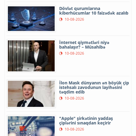
Dövlət qurumlarına
kiberhücumlar 10 faizədək azalıb
10-08-2026
İnternet qiymətləri niyə
bahalaşır? – Müsahibə
10-08-2026
İlon Mask dünyanın ən böyük çip
istehsalı zavodunun layihəsini
təqdim edib
10-08-2026
"Apple" şirkətinin yaddaş
çiplərini sınaqdan keçirir
10-08-2026