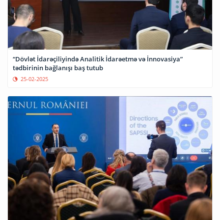
“Dövlət İdarəçiliyində Analitik İdarəetmə və İnnovasiya”
tədbirinin bağlanışı baş tutub
25-02-2025