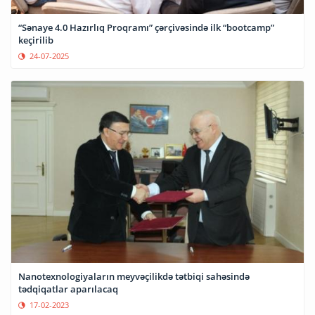
“Sənaye 4.0 Hazırlıq Proqramı” çərçivəsində ilk “bootcamp”
keçirilib
24-07-2025
Nanotexnologiyaların meyvəçilikdə tətbiqi sahəsində
tədqiqatlar aparılacaq
17-02-2023