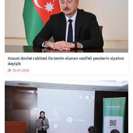
Xüsusi dövlət rabitəsi ilə təmin olunan vəzifəli şəxslərin siyahısı
dəyişib
30-07-2026