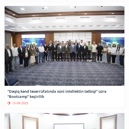
“Dəqiq kənd təsərrüfatında süni intellektin tətbiqi” üzrə
“Bootcamp” keçirilib
15-09-2025