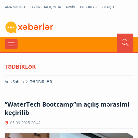
ANA SƏHİFƏ
LAYİHƏ HAQQINDA
ARXİV
XƏBƏRLƏR
ƏLAQƏ
TƏDBİRLƏR
Ana Səhifə
TƏDBİRLƏR
“WaterTech Bootcamp”ın açılış mərasimi
keçirilib
05-09-2025
20:42