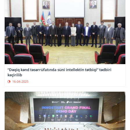
“Dəqiq kənd təsərrüfatında süni intellektin tətbiqi” tədbiri
keçirilib
16-04-2025