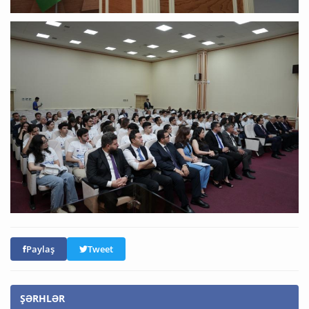
Paylaş
Tweet
ŞƏRHLƏR