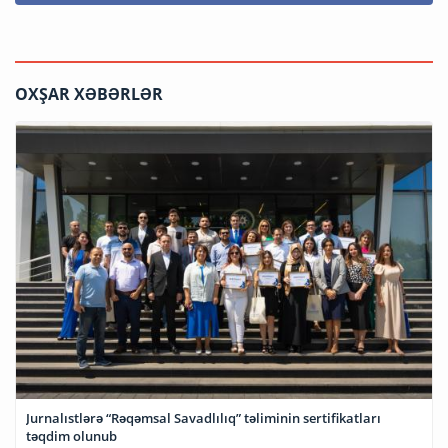
OXŞAR XƏBƏRLƏR
Jurnalıstlərə “Rəqəmsal Savadlılıq” təliminin sertifikatları
təqdim olunub