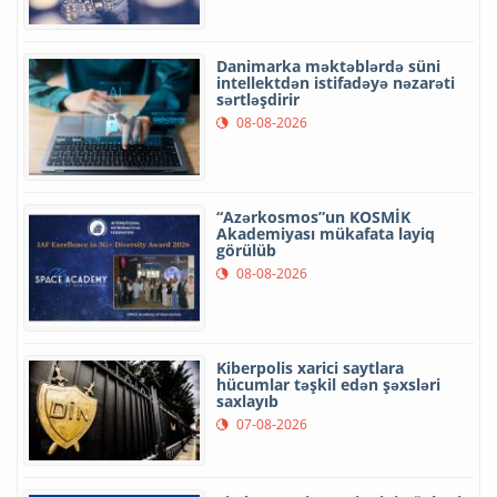
Danimarka məktəblərdə süni
intellektdən istifadəyə nəzarəti
sərtləşdirir
08-08-2026
“Azərkosmos”un KOSMİK
Akademiyası mükafata layiq
görülüb
08-08-2026
Kiberpolis xarici saytlara
hücumlar təşkil edən şəxsləri
saxlayıb
07-08-2026