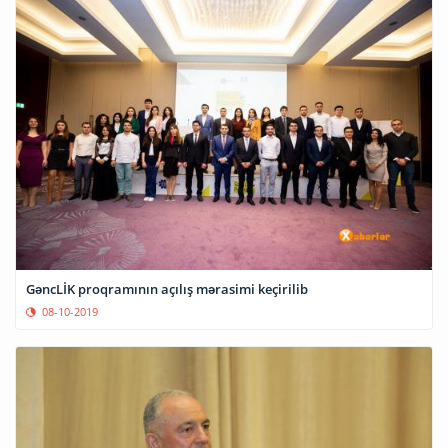
GəncLİK proqramının açılış mərasimi keçirilib
08-10-2019