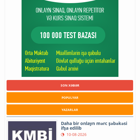
SON XƏBƏR
POPULYAR
YAZARLAR
Daha bir onlayn mərc şəbəkəsi
ifşa edilib
10-08-2026