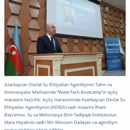
Azərbaycan Dövlət Su Ehtiyatları Agentliyinin Təlim və
İnnovasiyalar Mərkəzində “WaterTech Bootcamp”ın açılış
mərasimi keçirilib. Açılış mərasimində Azərbaycan Dövlət Su
Ehtiyatları Agentliyinin (ADSEA) sədr müavini İlham
Bayramov, Su və Meliorasiya Elmi-Tədqiqat İnstitutunun
İdarə Heyətinin sədri Mir Mövsüm Dadaşev və agentliyin
nümayəndələri iştirak ediblər.