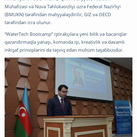
Mühafizəsi və Nüvə Təhlükəsizliyi üzrə Federal Nazirliyi
(BMUKN) tərəfindən maliyyələşdirilir, GIZ və OECD
tərəfindən icra olunur.
“WaterTech Bootcamp” iştirakçılara yeni bilik və bacarıqlar
qazandırmaqla yanaşı, komanda işi, kreativlik və davamlı
inkişaf prinsiplərini də təşviq edən mühüm təşəbbüsdür.