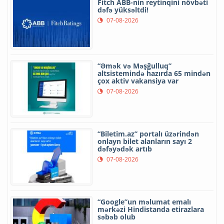
Fitch ABB-nin reytinqini növbəti
dəfə yüksəltdi!
07-08-2026
“Əmək və Məşğulluq”
altsistemində hazırda 65 mindən
çox aktiv vakansiya var
07-08-2026
“Biletim.az” portalı üzərindən
onlayn bilet alanların sayı 2
dəfəyədək artıb
07-08-2026
“Google”un məlumat emalı
mərkəzi Hindistanda etirazlara
səbəb olub