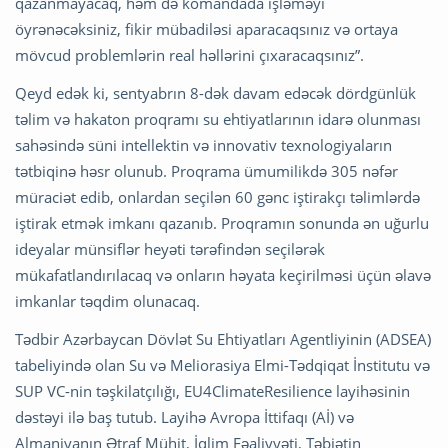
qazanmayacaq, həm də komandada işləməyi
öyrənəcəksiniz, fikir mübadiləsi aparacaqsınız və ortaya
mövcud problemlərin real həllərini çıxaracaqsınız”.
Qeyd edək ki, sentyabrın 8-dək davam edəcək dördgünlük
təlim və hakaton proqramı su ehtiyatlarının idarə olunması
sahəsində süni intellektin və innovativ texnologiyaların
tətbiqinə həsr olunub. Proqrama ümumilikdə 305 nəfər
müraciət edib, onlardan seçilən 60 gənc iştirakçı təlimlərdə
iştirak etmək imkanı qazanıb. Proqramın sonunda ən uğurlu
ideyalar münsiflər heyəti tərəfindən seçilərək
mükafatlandırılacaq və onların həyata keçirilməsi üçün əlavə
imkanlar təqdim olunacaq.
Tədbir Azərbaycan Dövlət Su Ehtiyatları Agentliyinin (ADSEA)
tabeliyində olan Su və Meliorasiya Elmi-Tədqiqat İnstitutu və
SUP VC-nin təşkilatçılığı, EU4ClimateResilience layihəsinin
dəstəyi ilə baş tutub. Layihə Avropa İttifaqı (Aİ) və
Almaniyanın Ətraf Mühit, İqlim Fəaliyyəti, Təbiətin