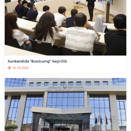
Xankəndidə “Bootcamp” keçirilib
10-10-2025