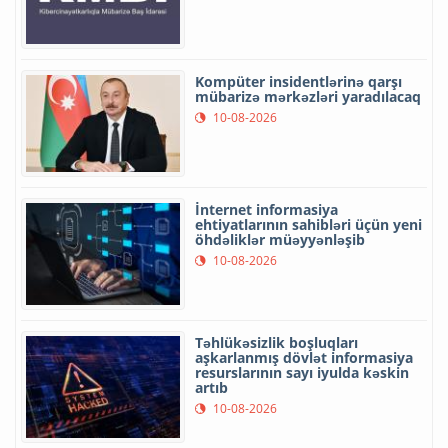
Kompüter insidentlərinə qarşı
mübarizə mərkəzləri yaradılacaq
10-08-2026
İnternet informasiya
ehtiyatlarının sahibləri üçün yeni
öhdəliklər müəyyənləşib
10-08-2026
Təhlükəsizlik boşluqları
aşkarlanmış dövlət informasiya
resurslarının sayı iyulda kəskin
artıb
10-08-2026