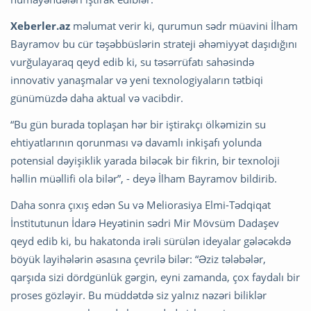
Xeberler.az
məlumat verir ki, qurumun sədr müavini İlham
Bayramov bu cür təşəbbüslərin strateji əhəmiyyət daşıdığını
vurğulayaraq qeyd edib ki, su təsərrüfatı sahəsində
innovativ yanaşmalar və yeni texnologiyaların tətbiqi
günümüzdə daha aktual və vacibdir.
“Bu gün burada toplaşan hər bir iştirakçı ölkəmizin su
ehtiyatlarının qorunması və davamlı inkişafı yolunda
potensial dəyişiklik yarada biləcək bir fikrin, bir texnoloji
həllin müəllifi ola bilər”, - deyə İlham Bayramov bildirib.
Daha sonra çıxış edən Su və Meliorasiya Elmi-Tədqiqat
İnstitutunun İdarə Heyətinin sədri Mir Mövsüm Dadaşev
qeyd edib ki, bu hakatonda irəli sürülən ideyalar gələcəkdə
böyük layihələrin əsasına çevrilə bilər: “Əziz tələbələr,
qarşıda sizi dördgünlük gərgin, eyni zamanda, çox faydalı bir
proses gözləyir. Bu müddətdə siz yalnız nəzəri biliklər