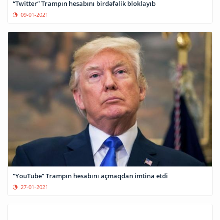
“Twitter” Trampın hesabını birdəfəlik bloklayıb
09-01-2021
“YouTube” Trampın hesabını açmaqdan imtina etdi
27-01-2021