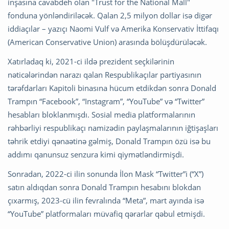
inşasına cavabdeh olan "Trust for the National Mall"
fonduna yönləndiriləcək. Qalan 2,5 milyon dollar isə digər
iddiaçılar – yazıçı Naomi Vulf və Amerika Konservativ İttifaqı
(American Conservative Union) arasında bölüşdürüləcək.
Xatırladaq ki, 2021-ci ildə prezident seçkilərinin
nəticələrindən narazı qalan Respublikaçılar partiyasının
tərəfdarları Kapitoli binasına hücum etdikdən sonra Donald
Trampın “Facebook”, “Instagram”, “YouTube” və “Twitter”
hesabları bloklanmışdı. Sosial media platformalarının
rəhbərliyi respublikaçı namizədin paylaşmalarının iğtişaşları
təhrik etdiyi qənaətinə gəlmiş, Donald Trampın özü isə bu
addımı qanunsuz senzura kimi qiymətləndirmişdi.
Sonradan, 2022-ci ilin sonunda İlon Mask “Twitter”i (“X”)
satın aldıqdan sonra Donald Trampın hesabını blokdan
çıxarmış, 2023-cü ilin fevralında “Meta”, mart ayında isə
“YouTube” platformaları müvafiq qərarlar qəbul etmişdi.