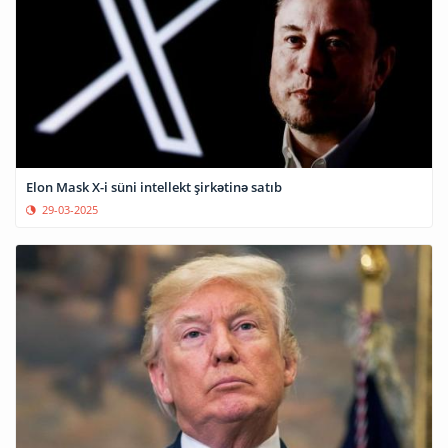
Elon Mask X-i süni intellekt şirkətinə satıb
29-03-2025