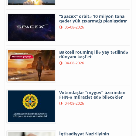
“SpaceX” orbitə 10 milyon tona
qədər yük çıxarmağı planlaşdırır
05-08-2026
Bakcell rouminqi ilə yay tətilində
dünyanı kəşf et
04-08-2026
Vətəndaşlar “mygov” üzərindən
FHN-ə müraciət edə biləcəklər
04-08-2026
İqtisadiyyat Nazirliyinin