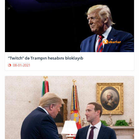
“Twitch” də Trampın hesabını bloklayıb
08-01-2021