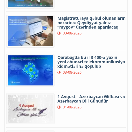
Magistraturaya qəbul olunanların
nəzərinə: Qeydiyyat yalnız
“mygov” üzərindən aparılacaq
03-08-2026
Qarabağda bu il 3 400-ə yaxın
yeni abunəçi telekommunikasiya
xidmətlərinə qoşulub
03-08-2026
1 Avqust - Azərbaycan Əlifbası və
Azərbaycan Dili Günüdür
01-08-2026