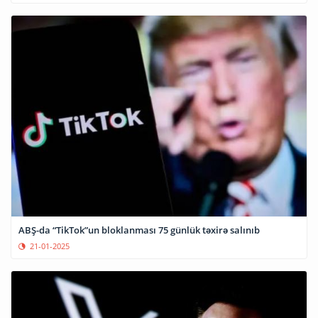
ABŞ-da “TikTok”un bloklanması 75 günlük təxirə salınıb
21-01-2025