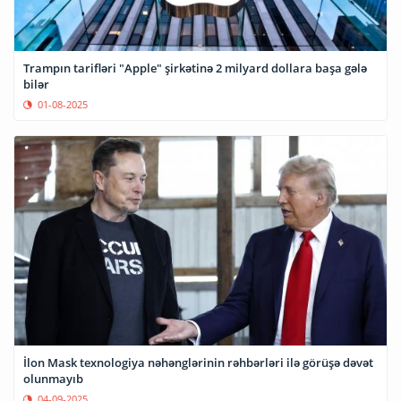
Trampın tarifləri "Apple" şirkətinə 2 milyard dollara başa gələ
bilər
01-08-2025
İlon Mask texnologiya nəhənglərinin rəhbərləri ilə görüşə dəvət
olunmayıb
04-09-2025