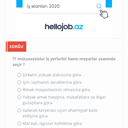
SORĞU
İT mütəxəssislər iş yerlərini hansı meyarlar əsasında
seçir ?
Şirkətin yüksək statusuna görə
İşin, layihənin xarakterinə görə
Əmək müqaviləsinin olmasına görə
Yüksək əmək haqqına, mükafatlara və digər
güzəştlərə görə
Gələcək karyerası üçün əhəmiyyət kəsb
etdiyinə görə
Maraqlı, işgüzar kollektivə görə