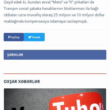
Qeyd edək ki, bundan əvvəl “Meta” və “X” şirkətləri də
Trampın sosial şəbəkə hesablarının bloklanması ilə bağlı
iddiaları üzrə müvafiq olaraq 25 milyon və 10 milyon dollar
məbləğində kompensasiya ödəməyə razılaşmışdı.
Paylaş
Tweet
ŞƏRHLƏR
OXŞAR XƏBƏRLƏR