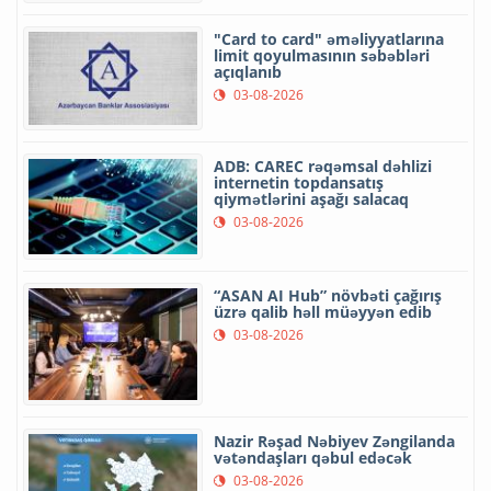
"Card to card" əməliyyatlarına
limit qoyulmasının səbəbləri
açıqlanıb
03-08-2026
ADB: CAREC rəqəmsal dəhlizi
internetin topdansatış
qiymətlərini aşağı salacaq
03-08-2026
“ASAN AI Hub” növbəti çağırış
üzrə qalib həll müəyyən edib
03-08-2026
Nazir Rəşad Nəbiyev Zəngilanda
vətəndaşları qəbul edəcək
03-08-2026