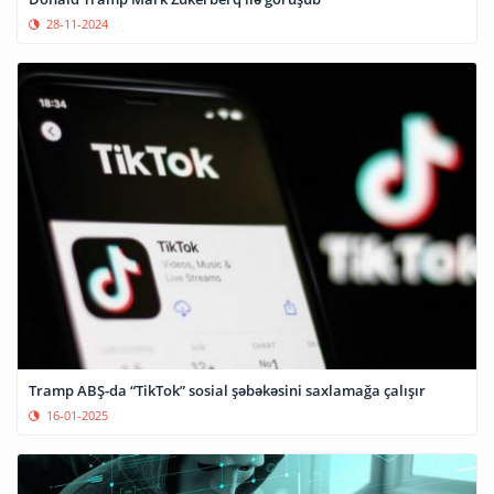
28-11-2024
Tramp ABŞ-da “TikTok” sosial şəbəkəsini saxlamağa çalışır
16-01-2025