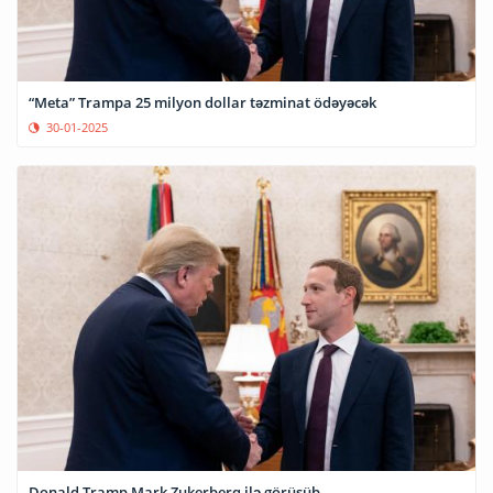
“Meta” Trampa 25 milyon dollar təzminat ödəyəcək
30-01-2025
Donald Tramp Mark Zukerberq ilə görüşüb