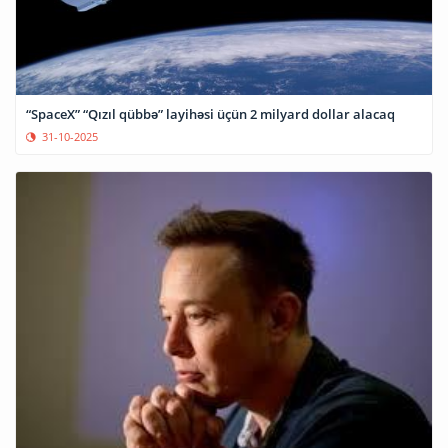
“SpaceX” “Qızıl qübbə” layihəsi üçün 2 milyard dollar alacaq
31-10-2025