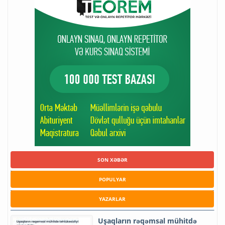
SON XƏBƏR
POPULYAR
YAZARLAR
Uşaqların rəqəmsal mühitdə