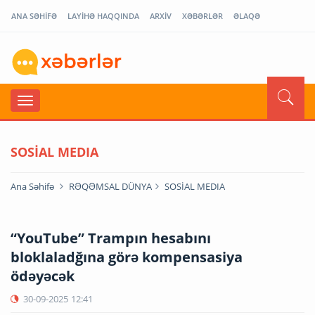
ANA SƏHİFƏ
LAYİHƏ HAQQINDA
ARXİV
XƏBƏRLƏR
ƏLAQƏ
SOSİAL MEDIA
Ana Səhifə
RƏQƏMSAL DÜNYA
SOSİAL MEDIA
“YouTube” Trampın hesabını
bloklaladğına görə kompensasiya
ödəyəcək
30-09-2025
12:41