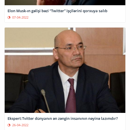
Elon Musk-ın gəlişi bəzi “Twitter” işçilərini qorxuya salıb
07-04-2022
Ekspert:Tvitter dünyanın ən zəngin insanının nəyinə lazımdır?
26-04-2022