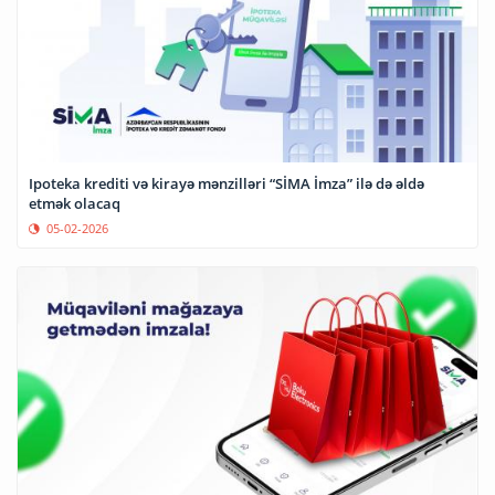
Ipoteka krediti və kirayə mənzilləri “SİMA İmza” ilə də əldə
etmək olacaq
05-02-2026