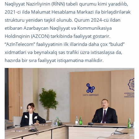
Nəqliyyat Nazirliyinin (RİNN) tabeli qurumu kimi yaradılıb,
2021-ci ildə Məlumat Hesablama Mərkəzi ilə birləşdirilərək
strukturu yenidən təşkil olunub. Qurum 2024-cü ildən
etibarən Azərbaycan Nəqliyyat və Kommunikasiya
Holdinqinin (AZCON) tərkibində fəaliyyət göstərir.
“AzInTelecom” fəaliyyətinin ilk illərində daha çox “bulud”
xidmətləri və beynəlxalq səs trafiki üzrə ixtisaslaşsa da,
hazırda bir sıra fəaliyyət istiqamətinə malikdir.