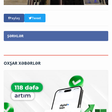
Paylaş
Tweet
ŞƏRHLƏR
OXŞAR XƏBƏRLƏR