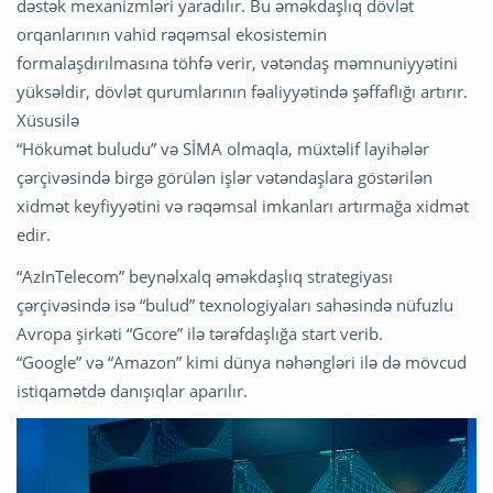
dəstək mexanizmləri yaradılır. Bu əməkdaşlıq dövlət
orqanlarının vahid rəqəmsal ekosistemin
formalaşdırılmasına töhfə verir, vətəndaş məmnuniyyətini
yüksəldir, dövlət qurumlarının fəaliyyətində şəffaflığı artırır.
Xüsusilə
“Hökumət buludu” və SİMA olmaqla, müxtəlif layihələr
çərçivəsində birgə görülən işlər vətəndaşlara göstərilən
xidmət keyfiyyətini və rəqəmsal imkanları artırmağa xidmət
edir.
“AzInTelecom” beynəlxalq əməkdaşlıq strategiyası
çərçivəsində isə “bulud” texnologiyaları sahəsində nüfuzlu
Avropa şirkəti “Gcore” ilə tərəfdaşlığa start verib.
“Google” və “Amazon” kimi dünya nəhəngləri ilə də mövcud
istiqamətdə danışıqlar aparılır.