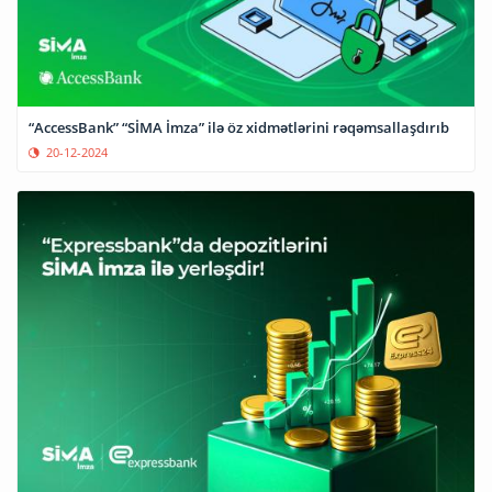
“AccessBank” “SİMA İmza” ilə öz xidmətlərini rəqəmsallaşdırıb
20-12-2024