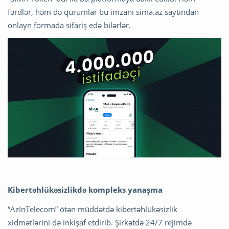
fərdlər, həm də qurumlar bu imzanı sima.az saytından
onlayn formada sifariş edə bilərlər.
Kibertəhlükəsizlikdə kompleks yanaşma
“AzInTelecom” ötən müddətdə kibertəhlükəsizlik
xidmətlərini də inkişaf etdirib. Şirkətdə 24/7 rejimdə