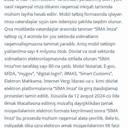
nəsil rəqəmsal imza ölkənin rəqəmsal inkişafı tarixində
mühüm layihə hesab edilir. Mobil tətbiq formasında işləyən
imza vətəndaşlar üçün tam ödənişsiz şəkildə təqdim olunur.
Qısa müddətdə vətəndaşlar arasında tanınan “SİMA İmza”
tətbiqi üç il ərzində bir çox sektorda xidmətlərin
rəqəmsallaşmasına təminat yaradıb. Artıq mobil tətbiqin
yüklənilmə sayı 4 milyonu ötüb. Dövlət və özəl sektorda
xidmətlərin elektronlaşmasında istifadə olunan “SİMA
İmza”nın tərəfdaş sayı 80-nə çatıb. Mobil Notariat, E-gov,
MİDA, “mygov”, “digital.login”, ƏMAS, “Smart Customs”,
Elektron Məhkəmə, İnternet Vergi İdarəsi və s. kimi dövlət
elektron platformalarına “SİMA İmza” ilə giriş (təsdiqləmə)
prosesləri təmin edilib. Xüsusilə də 12 avqust 2024-cü ildə
Əmək Məcəlləsinə edilmiş müvafiq dəyişiklikdən (əmək
müqavilələrinin elektron formata keçirilməsi) sonra “SİMA
İmza” bu prosesdə mühüm rəqəmsal alətə çevrilib. Belə ki,
indiyədək ölkə üzrə elektron əmək müqavilələrinin 98 faizi