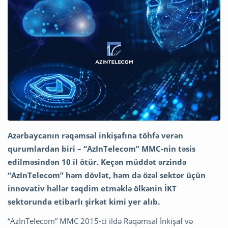
Azərbaycanın rəqəmsal inkişafına töhfə verən
qurumlardan biri – “AzInTelecom” MMC-nin təsis
edilməsindən 10 il ötür. Keçən müddət ərzində
“AzInTelecom” həm dövlət, həm də özəl sektor üçün
innovativ həllər təqdim etməklə ölkənin İKT
sektorunda etibarlı şirkət kimi yer alıb.
“AzInTelecom” MMC 2015-ci ildə Rəqəmsal İnkişaf və