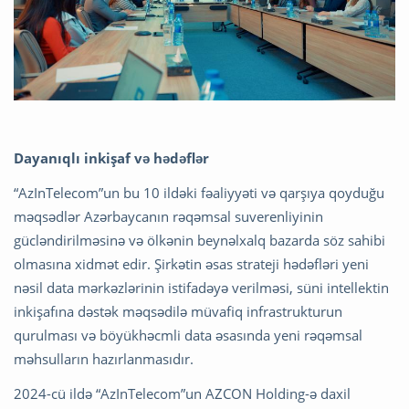
Dayanıqlı inkişaf və hədəflər
“AzInTelecom”un bu 10 ildəki fəaliyyəti və qarşıya qoyduğu
məqsədlər Azərbaycanın rəqəmsal suverenliyinin
gücləndirilməsinə və ölkənin beynəlxalq bazarda söz sahibi
olmasına xidmət edir. Şirkətin əsas strateji hədəfləri yeni
nəsil data mərkəzlərinin istifadəyə verilməsi, süni intellektin
inkişafına dəstək məqsədilə müvafiq infrastrukturun
qurulması və böyükhəcmli data əsasında yeni rəqəmsal
məhsulların hazırlanmasıdır.
2024-cü ildə “AzInTelecom”un AZCON Holding-ə daxil