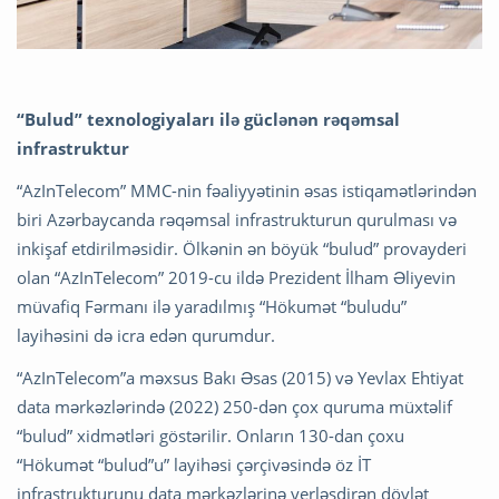
“Bulud” texnologiyaları ilə güclənən rəqəmsal
infrastruktur
“AzInTelecom” MMC-nin fəaliyyətinin əsas istiqamətlərindən
biri Azərbaycanda rəqəmsal infrastrukturun qurulması və
inkişaf etdirilməsidir. Ölkənin ən böyük “bulud” provayderi
olan “AzInTelecom” 2019-cu ildə Prezident İlham Əliyevin
müvafiq Fərmanı ilə yaradılmış “Hökumət “buludu”
layihəsini də icra edən qurumdur.
“AzInTelecom”a məxsus Bakı Əsas (2015) və Yevlax Ehtiyat
data mərkəzlərində (2022) 250-dən çox quruma müxtəlif
“bulud” xidmətləri göstərilir. Onların 130-dan çoxu
“Hökumət “bulud”u” layihəsi çərçivəsində öz İT
infrastrukturunu data mərkəzlərinə yerləşdirən dövlət