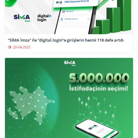
“SİMA İmza” ilə “digital.login”ə girişlərin həcmi 118 dəfə artıb
29-04-2025