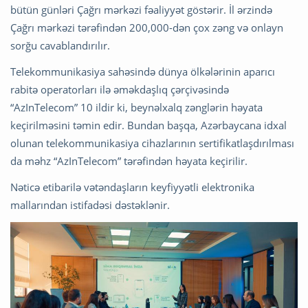
bütün günləri Çağrı mərkəzi fəaliyyət göstərir. İl ərzində
Çağrı mərkəzi tərəfindən 200,000-dən çox zəng və onlayn
sorğu cavablandırılır.
Telekommunikasiya sahəsində dünya ölkələrinin aparıcı
rabitə operatorları ilə əməkdaşlıq çərçivəsində
“AzInTelecom” 10 ildir ki, beynəlxalq zənglərin həyata
keçirilməsini təmin edir. Bundan başqa, Azərbaycana idxal
olunan telekommunikasiya cihazlarının sertifikatlaşdırılması
da məhz “AzInTelecom” tərəfindən həyata keçirilir.
Nəticə etibarilə vətəndaşların keyfiyyətli elektronika
mallarından istifadəsi dəstəklənir.