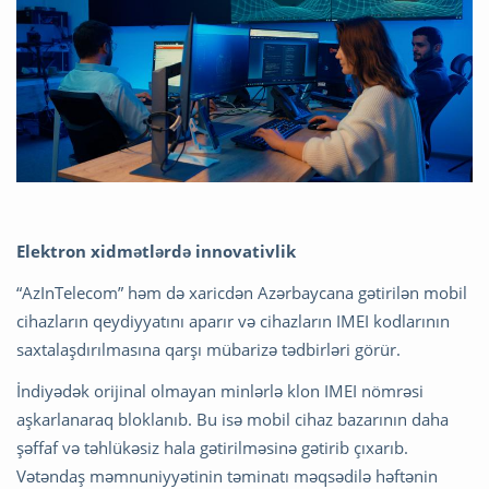
Elektron xidmətlərdə innovativlik
“AzInTelecom” həm də xaricdən Azərbaycana gətirilən mobil
cihazların qeydiyyatını aparır və cihazların IMEI kodlarının
saxtalaşdırılmasına qarşı mübarizə tədbirləri görür.
İndiyədək orijinal olmayan minlərlə klon IMEI nömrəsi
aşkarlanaraq bloklanıb. Bu isə mobil cihaz bazarının daha
şəffaf və təhlükəsiz hala gətirilməsinə gətirib çıxarıb.
Vətəndaş məmnuniyyətinin təminatı məqsədilə həftənin