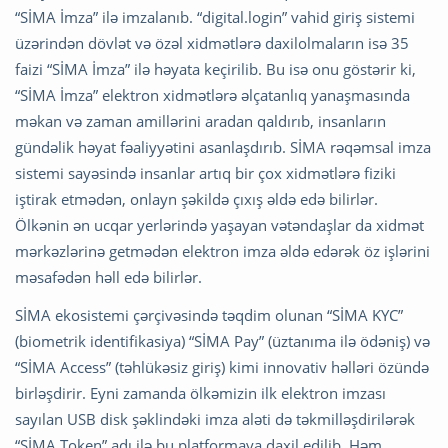
“SİMA İmza” ilə imzalanıb. “digital.login” vahid giriş sistemi
üzərindən dövlət və özəl xidmətlərə daxilolmaların isə 35
faizi “SİMA İmza” ilə həyata keçirilib. Bu isə onu göstərir ki,
“SİMA İmza” elektron xidmətlərə əlçatanlıq yanaşmasında
məkan və zaman amillərini aradan qaldırıb, insanların
gündəlik həyat fəaliyyətini asanlaşdırıb. SİMA rəqəmsal imza
sistemi sayəsində insanlar artıq bir çox xidmətlərə fiziki
iştirak etmədən, onlayn şəkildə çıxış əldə edə bilirlər.
Ölkənin ən ucqar yerlərində yaşayan vətəndaşlar da xidmət
mərkəzlərinə getmədən elektron imza əldə edərək öz işlərini
məsafədən həll edə bilirlər.
SİMA ekosistemi çərçivəsində təqdim olunan “SİMA KYC”
(biometrik identifikasiya) “SİMA Pay” (üztanıma ilə ödəniş) və
“SİMA Access” (təhlükəsiz giriş) kimi innovativ həlləri özündə
birləşdirir. Eyni zamanda ölkəmizin ilk elektron imzası
sayılan USB disk şəklindəki imza aləti də təkmilləşdirilərək
“SİMA Token” adı ilə bu platformaya daxil edilib. Həm