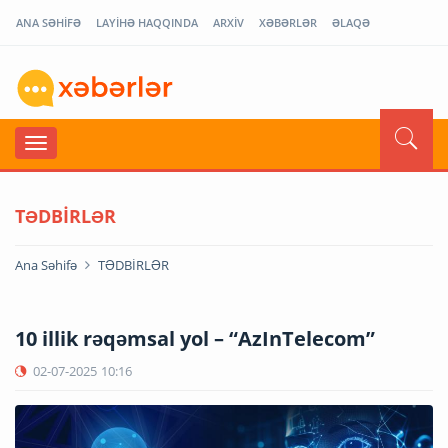
ANA SƏHİFƏ
LAYİHƏ HAQQINDA
ARXİV
XƏBƏRLƏR
ƏLAQƏ
TƏDBİRLƏR
Ana Səhifə
TƏDBİRLƏR
10 illik rəqəmsal yol – “AzInTelecom”
02-07-2025
10:16