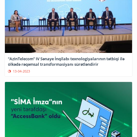
“AzInTelecom” IV Sənaye İnqilabı texnologiyalarının tətbiqi ilə
ölkədə rəqəmsal transformasiyanı sürətləndirir
13-04-2023