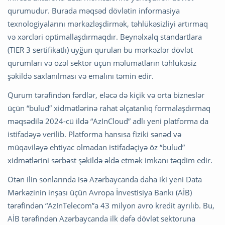
qurumudur. Burada məqsəd dövlətin informasiya
texnologiyalarını mərkəzləşdirmək, təhlükəsizliyi artırmaq
və xərcləri optimallaşdırmaqdır. Beynəlxalq standartlara
(TIER 3 sertifikatlı) uyğun qurulan bu mərkəzlər dövlət
qurumları və özəl sektor üçün məlumatların təhlükəsiz
şəkildə saxlanılması və emalını təmin edir.
Qurum tərəfindən fərdlər, eləcə də kiçik və orta bizneslər
üçün “bulud” xidmətlərinə rahat əlçatanlıq formalaşdırmaq
məqsədilə 2024-cü ildə “AzInCloud” adlı yeni platforma da
istifadəyə verilib. Platforma hansısa fiziki sənəd və
müqaviləyə ehtiyac olmadan istifadəçiyə öz “bulud”
xidmətlərini sərbəst şəkildə əldə etmək imkanı təqdim edir.
Ötən ilin sonlarında isə Azərbaycanda daha iki yeni Data
Mərkəzinin inşası üçün Avropa İnvestisiya Bankı (AİB)
tərəfindən “AzInTelecom”a 43 milyon avro kredit ayrılıb. Bu,
AİB tərəfindən Azərbaycanda ilk dəfə dövlət sektoruna