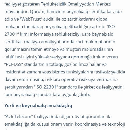
fəaliyyət göstərən Təhlükəsizlik Əməliyyatları Mərkəzi
mövcuddur. Qurum, həmçinin beynəlxalq sertifikatlar əldə
edib və “WebTrust” auditi ilə öz sertifikatlarını qlobal
məkanda tanıdaraq beynəlxalq etibarlılığını artırıb. “ISO
27001” kimi informasiya təhlükəsizliyi üzrə beynəlxalq
sertifikat, maliyyə əməliyyatlarında kart məlumatlarının
qorunmasını təmin etməyə və müştəri məlumatlarının
təhlükəsizliyini yüksək səviyyədə qorumağa imkan verən
“PCI-DSS” standartının tətbiqi, gözlənilməz hallar və
insidentlər zamanı əsas biznes funksiyalarını fasiləsiz şəkildə
davam etdirməsinə, risklərə operativ reaksiya verməsinə
şərait yaradan “ISO 22301” standartı ilə şirkət öz fəaliyyətini
tam beynəlxalq standartlara uyğunlaşdırıb.
Yerli və beynəlxalq əməkdaşlıq
“AzInTelecom” fəaliyyətində digər dövlət qurumları ilə
əməkdaşlığa da xüsusi önəm verir, koordinasiya və texnoloji