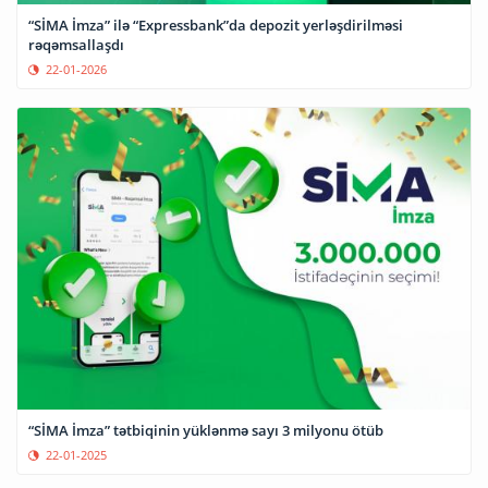
“SİMA İmza” ilə “Expressbank”da depozit yerləşdirilməsi
rəqəmsallaşdı
22-01-2026
“SİMA İmza” tətbiqinin yüklənmə sayı 3 milyonu ötüb
22-01-2025