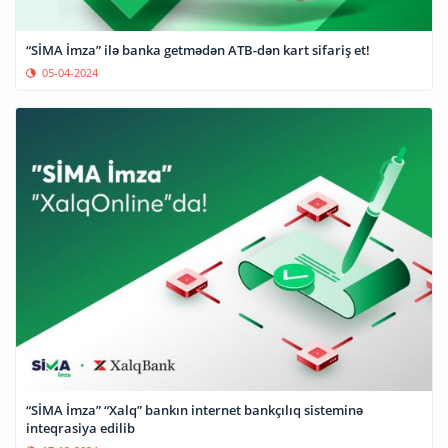
“SİMA İmza” ilə banka getmədən ATB-dən kart sifariş et!
05-04-2024
“SİMA İmza” “Xalq” bankın internet bankçılıq sisteminə
inteqrasiya edilib