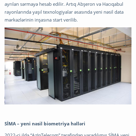
ayrılan sərmayə hesab edilir. Artıq Abşeron və Hacıqabul
rayonlarında yaşıl texnologiyalar əsasında yeni nəsil data
mərkəzlərinin inşasına start verilib.
SİMA – yeni nəsil biometriya həlləri
2022-ci ildə “AzInTelecom” tərəfindən yaradılımış SİMA yeni