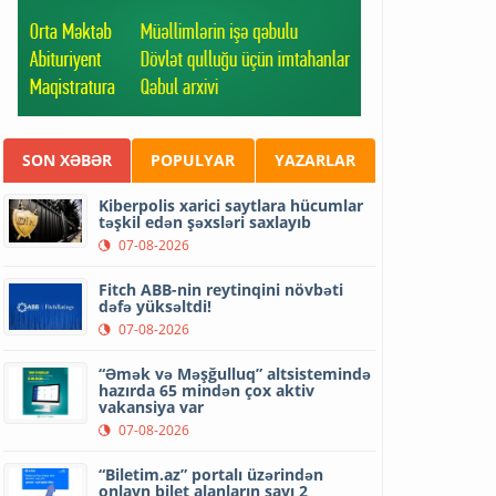
SON XƏBƏR
POPULYAR
YAZARLAR
Kiberpolis xarici saytlara hücumlar
təşkil edən şəxsləri saxlayıb
07-08-2026
Fitch ABB-nin reytinqini növbəti
dəfə yüksəltdi!
07-08-2026
“Əmək və Məşğulluq” altsistemində
hazırda 65 mindən çox aktiv
vakansiya var
07-08-2026
“Biletim.az” portalı üzərindən
onlayn bilet alanların sayı 2