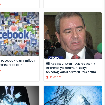
3
"Facebook"dan 1 milyon
Əli Abbasov: Ötən il Azərbaycanın
ər istifadə edir
informasiya kommunikasiya
4
texnologiyaları sektoru üzrə artım
tempi 35,5 faiz olub
23-01-2011