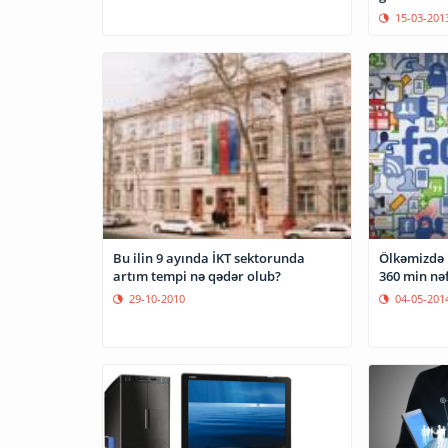
15-03-201
Ölkəmizdə 
Bu ilin 9 ayında İKT sektorunda
360 min nəf
artım tempi nə qədər olub?
04-05-201
29-10-2010