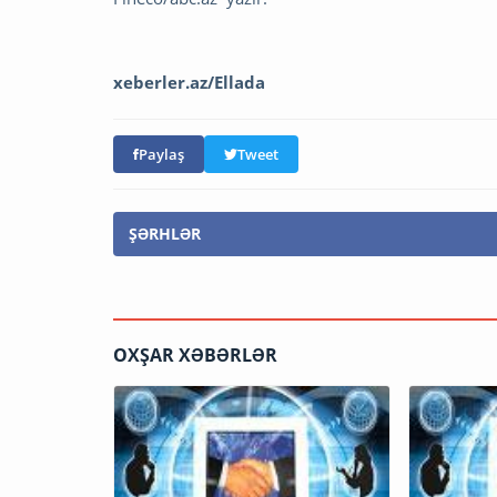
xeberler.az/Ellada
Paylaş
Tweet
ŞƏRHLƏR
OXŞAR XƏBƏRLƏR