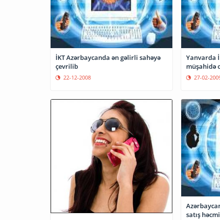
İKT Azərbaycanda ən gəlirli sahəyə
Yanvarda İ
çevrilib
müşahidə 
22-12-2008
27-02-200
Azərbaycan
satış həcmi