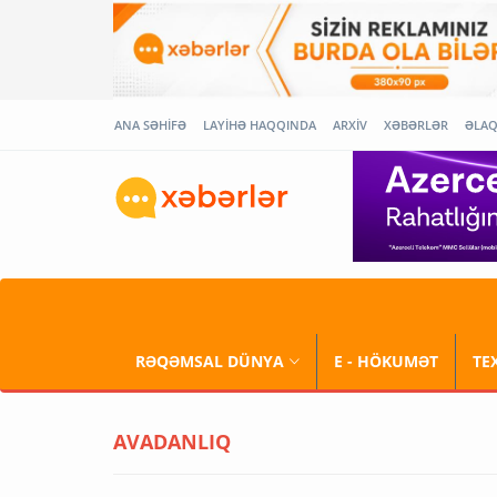
ANA SƏHİFƏ
LAYİHƏ HAQQINDA
ARXİV
XƏBƏRLƏR
ƏLA
RƏQƏMSAL DÜNYA
E - HÖKUMƏT
TE
AVADANLIQ