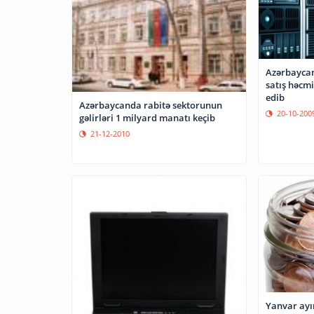
Azərbaycan
satış həcmi
edib
Azərbaycanda rabitə sektorunun
20-10-200
gəlirləri 1 milyard manatı keçib
21-12-2010
Yanvar ayı