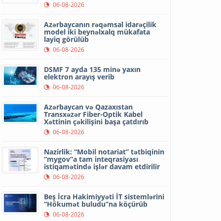
06-08-2026
Azərbaycanın rəqəmsal idarəçilik
model iki beynəlxalq mükafata
layiq görülüb
06-08-2026
DSMF 7 ayda 135 minə yaxın
elektron arayış verib
06-08-2026
Azərbaycan və Qazaxıstan
Transxəzər Fiber-Optik Kabel
Xəttinin çəkilişini başa çatdırıb
06-08-2026
Nazirlik: “Mobil notariat” tətbiqinin
“mygov”a tam inteqrasiyası
istiqamətində işlər davam etdirilir
06-08-2026
Beş İcra Hakimiyyəti İT sistemlərini
“Hökumət buludu”na köçürüb
06-08-2026