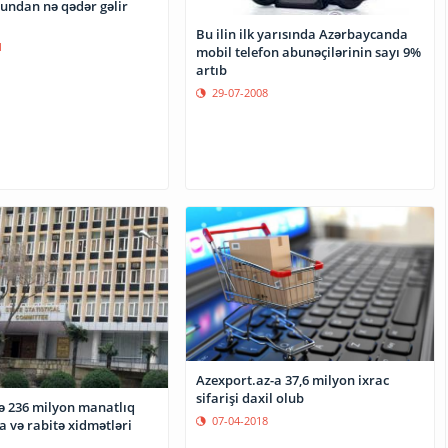
rundan nə qədər gəlir
Bu ilin ilk yarısında Azərbaycanda
1
mobil telefon abunəçilərinin sayı 9%
artıb
29-07-2008
Azexport.az-a 37,6 milyon ixrac
sifarişi daxil olub
də 236 milyon manatlıq
07-04-2018
 və rabitə xidmətləri