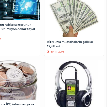
ın rabitə sektorunun
 881 milyon dollar təşkil
9
RİTN üzrə müəssisələrin gəlirləri
17,4% artıb
10-11-2008
nda İKT, informasiya və