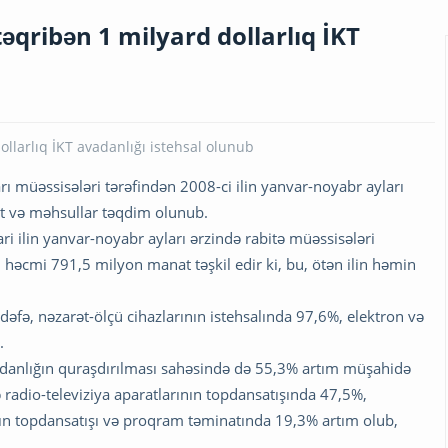
əqribən 1 milyard dollarlıq İKT
ı müəssisələri tərəfindən 2008-ci ilin yanvar-noyabr ayları
t və məhsullar təqdim olunub.
i ilin yanvar-noyabr ayları ərzində rabitə müəssisələri
əcmi 791,5 milyon manat təşkil edir ki, bu, ötən ilin həmin
dəfə, nəzarət-ölçü cihazlarının istehsalında 97,6%, elektron və
.
adanlığın quraşdırılması sahəsində də 55,3% artım müşahidə
 radio-televiziya aparatlarının topdansatışında 47,5%,
ın topdansatışı və proqram təminatında 19,3% artım olub,