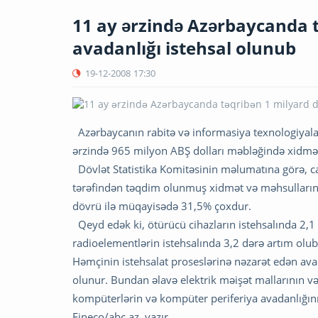
11 ay ərzində Azərbaycanda t
avadanlığı istehsal olunub
19-12-2008
17:30
Azərbaycanın rabitə və informasiya texnologiyalar
ərzində 965 milyon ABŞ dolları məbləğində xidmə
Dövlət Statistika Komitəsinin məlumatına görə, car
tərəfindən təqdim olunmuş xidmət və məhsulların h
dövrü ilə müqayisədə 31,5% çoxdur.
Qeyd edək ki, ötürücü cihazların istehsalında 2,1 
radioelementlərin istehsalında 3,2 dərə artım olub
Həmçinin istehsalat proseslərinə nəzarət edən av
olunur. Bundan əlavə elektrik məişət mallarının və
kompüterlərin və kompüter periferiya avadanlığın
Fineco/abc.az yazır.