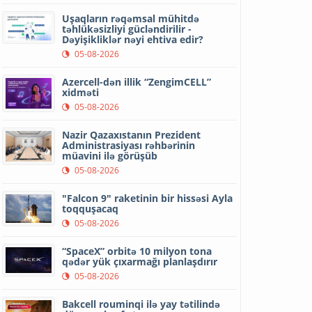
Uşaqların rəqəmsal mühitdə
təhlükəsizliyi gücləndirilir -
Dəyişikliklər nəyi ehtiva edir?
05-08-2026
Azercell-dən illik “ZengimCELL”
xidməti
05-08-2026
Nazir Qazaxıstanın Prezident
Administrasiyası rəhbərinin
müavini ilə görüşüb
05-08-2026
"Falcon 9" raketinin bir hissəsi Ayla
toqquşacaq
05-08-2026
“SpaceX” orbitə 10 milyon tona
qədər yük çıxarmağı planlaşdırır
05-08-2026
Bakcell rouminqi ilə yay tətilində