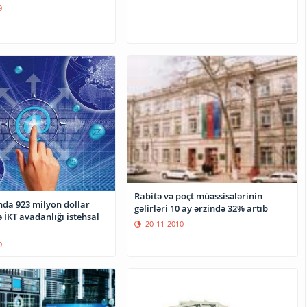
9
Rabitə və poçt müəssisələrinin
da 923 milyon dollar
gəlirləri 10 ay ərzində 32% artıb
İKT avadanlığı istehsal
20-11-2010
9