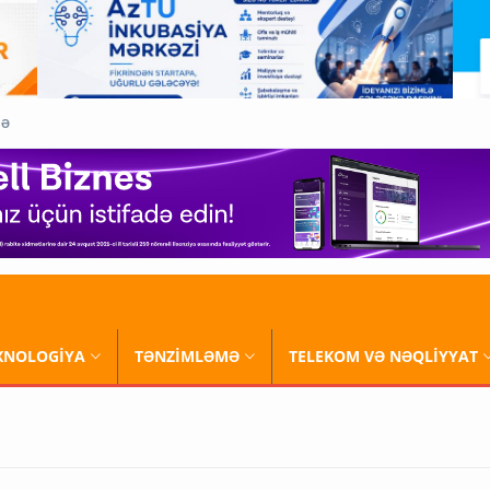
QƏ
XNOLOGİYA
TƏNZİMLƏMƏ
TELEKOM VƏ NƏQLİYYAT