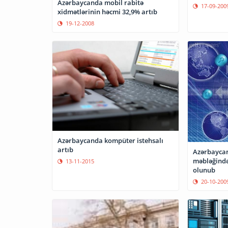
Azərbaycanda mobil rabitə
17-09-200
xidmətlərinin həcmi 32,9% artıb
19-12-2008
Azərbaycanda kompüter istehsalı
artıb
Azərbaycan
məbləğində 
13-11-2015
olunub
20-10-200