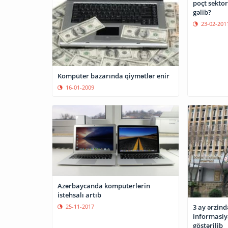
poçt sekto
gəlib?
23-02-201
Kompüter bazarında qiymətlər enir
16-01-2009
Azərbaycanda kompüterlərin
istehsalı artıb
25-11-2017
3 ay ərzin
informasiya
göstərilib