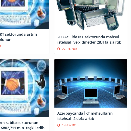
KT sektorunda artım
2008-ci ildə İKT sektorunda məhsul
olunur
istehsalı və xidmətlər 28,4 faiz artıb
9
27-01-2009
Azərbaycanda İKT məhsulların
istehsalı 2 dəfə artıb
ın rabitə sektorunun
17-12-2015
 $802,711 mln. təşkil edib