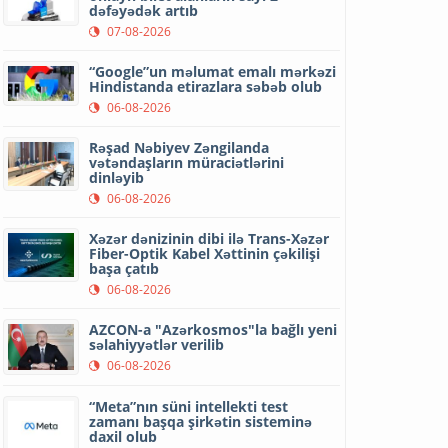
dəfəyədək artıb
07-08-2026
“Google”un məlumat emalı mərkəzi
Hindistanda etirazlara səbəb olub
06-08-2026
Rəşad Nəbiyev Zəngilanda
vətəndaşların müraciətlərini
dinləyib
06-08-2026
Xəzər dənizinin dibi ilə Trans-Xəzər
Fiber-Optik Kabel Xəttinin çəkilişi
başa çatıb
06-08-2026
AZCON-a "Azərkosmos"la bağlı yeni
səlahiyyətlər verilib
06-08-2026
“Meta”nın süni intellekti test
zamanı başqa şirkətin sisteminə
daxil olub