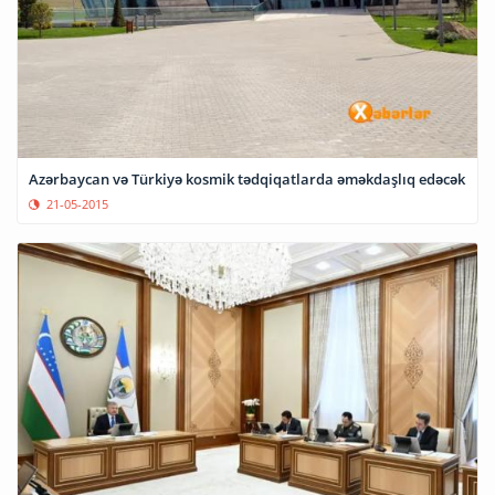
Azərbaycan və Türkiyə kosmik tədqiqatlarda əməkdaşlıq edəcək
21-05-2015