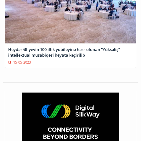
Heydər Əliyevin 100 illik yubileyinə həsr olunan “Yüksəliş”
intellektual müsabiqəsi həyata keçirilib
15-05-2023