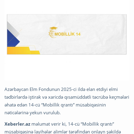
Azərbaycan Elm Fondunun 2025-ci ildə elan etdiyi elmi
tədbirlərdə iştirak və xaricdə qısamüddətli təcrübə keçmələri
əhatə edən 14-cü “Mobillik qrantı” müsabiqəsinin
nəticələrinə yekun vurulub.
Xeberler.az
məlumat verir ki, 14-cü “Mobillik qrantı”
müsabiqəsinə layihələr alimlər tərəfindən onlayn şəkildə