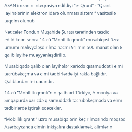
ASAN imzanın inteqrasiya edildiyi “e- Qrant” - “Qrant
layihələrinin elektron idarə olunması sistemi” vasitəsilə
təqdim olunub.
Nəticələr Fondun Müşahidə Şurası tərəfindən təsdiq
edildikdən sonra 14-cü “Mobillik qrantı” müsabiqəsi üzrə
ümumi maliyyələşdirilmə həcmi 91 min 500 manat olan 8
qalib layihə müəyyənləşdirilib.
Müsabiqədə qalib olan layihələr xaricdə qısamüddətli elmi
təcrübəkeçmə və elmi tədbirlərdə iştirakla bağlıdır.
Qaliblərdən 5-i qadındır.
14-cü “Mobillik qrantı”nın qalibləri Türkiyə, Almaniya və
Sinqapurda xaricdə qısamüddətli təcrübəkeçmədə və elmi
tədbirlərdə iştirak edəcəklər.
“Mobillik qrantı” üzrə müsabiqələrin keçirilməsində məqsəd
Azərbaycanda elmin inkişafını dəstəkləmək, alimlərin