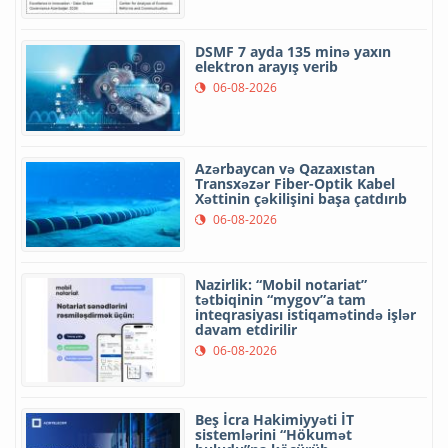
DSMF 7 ayda 135 minə yaxın
elektron arayış verib
06-08-2026
Azərbaycan və Qazaxıstan
Transxəzər Fiber-Optik Kabel
Xəttinin çəkilişini başa çatdırıb
06-08-2026
Nazirlik: “Mobil notariat”
tətbiqinin “mygov”a tam
inteqrasiyası istiqamətində işlər
davam etdirilir
06-08-2026
Beş İcra Hakimiyyəti İT
sistemlərini “Hökumət