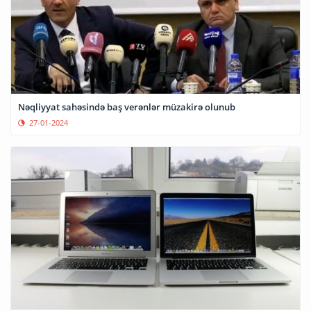
Nəqliyyat sahəsində baş verənlər müzakirə olunub
27-01-2024