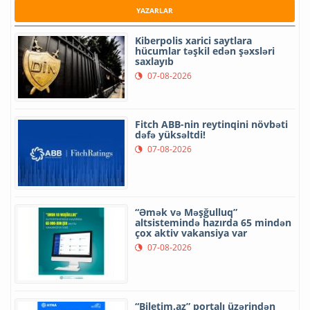
YAZARLAR
Kiberpolis xarici saytlara
hücumlar təşkil edən şəxsləri
saxlayıb
07-08-2026
Fitch ABB-nin reytinqini növbəti
dəfə yüksəltdi!
07-08-2026
“Əmək və Məşğulluq”
altsistemində hazırda 65 mindən
çox aktiv vakansiya var
07-08-2026
“Biletim.az” portalı üzərindən