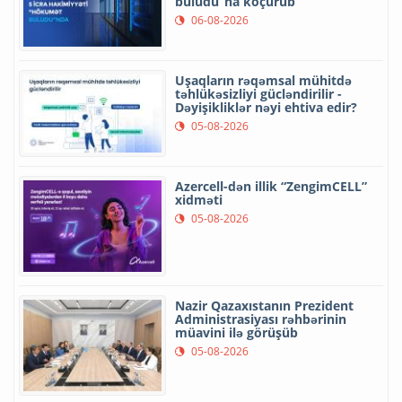
buludu”na köçürüb
06-08-2026
Uşaqların rəqəmsal mühitdə
təhlükəsizliyi gücləndirilir -
Dəyişikliklər nəyi ehtiva edir?
05-08-2026
Azercell-dən illik “ZengimCELL”
xidməti
05-08-2026
Nazir Qazaxıstanın Prezident
Administrasiyası rəhbərinin
müavini ilə görüşüb
05-08-2026