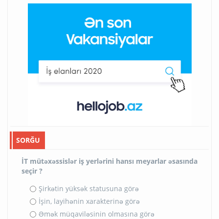
SORĞU
İT mütəxəssislər iş yerlərini hansı meyarlar əsasında
seçir ?
Şirkətin yüksək statusuna görə
İşin, layihənin xarakterinə görə
Əmək müqaviləsinin olmasına görə