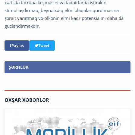
xaricdə təcrübə keçməsini və tədbirlərdə iştirakını
stimullaşdırmaq, beynəlxalq elmi əlaqələr qurulmasına
şərait yaratmaq və ölkənin elmi kadr potensialını daha da
gücləndirməkdir.
Paylaş
Tweet
ŞƏRHLƏR
OXŞAR XƏBƏRLƏR