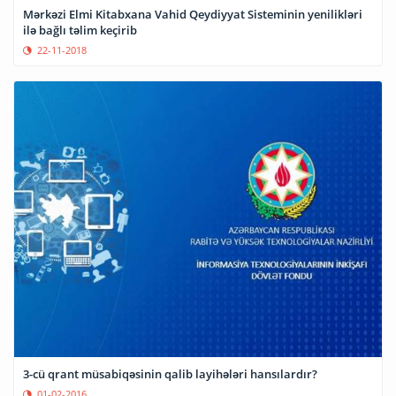
Mərkəzi Elmi Kitabxana Vahid Qeydiyyat Sisteminin yenilikləri
ilə bağlı təlim keçirib
22-11-2018
3-cü qrant müsabiqəsinin qalib layihələri hansılardır?
01-02-2016