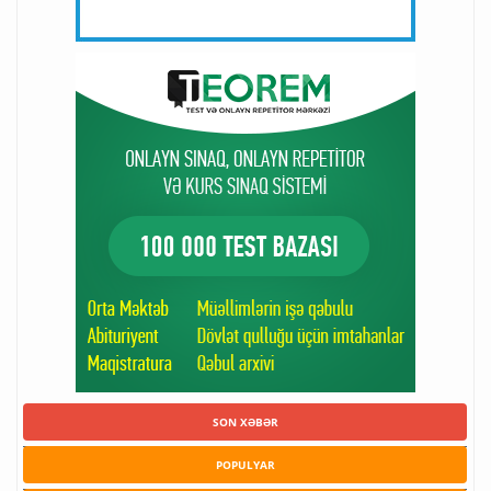
SON XƏBƏR
POPULYAR