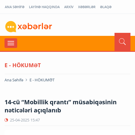
ANA SƏHİFƏ
LAYİHƏ HAQQINDA
ARXİV
XƏBƏRLƏR
ƏLAQƏ
E - HÖKUMƏT
Ana Səhifə
E - HÖKUMƏT
14-cü “Mobillik qrantı” müsabiqəsinin
nəticələri açıqlanıb
25-04-2025
15:47