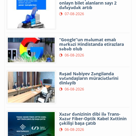
onlayn bilet alanların sayı 2
dəfəyədək artıb
07-08-2026
“Google”un məlumat emalı
mərkəzi Hindistanda etirazlara
səbəb olub
06-08-2026
Rəşad Nəbiyev Zəngilanda
vətəndaşların müraciətlərini
dinləyib
06-08-2026
Xəzər dənizinin dibi ilə Trans-
Xəzər Fiber-Optik Kabel Xəttinin
çəkilişi başa çatıb
06-08-2026