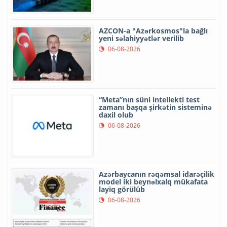
AZCON-a "Azərkosmos"la bağlı
yeni səlahiyyətlər verilib
06-08-2026
“Meta”nın süni intellekti test
zamanı başqa şirkətin sisteminə
daxil olub
06-08-2026
Azərbaycanın rəqəmsal idarəçilik
model iki beynəlxalq mükafata
layiq görülüb
06-08-2026