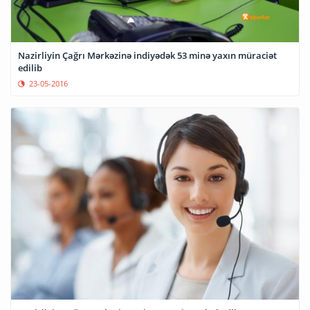
Nazirliyin Çağrı Mərkəzinə indiyədək 53 minə yaxın müraciət
edilib
23-05-2016