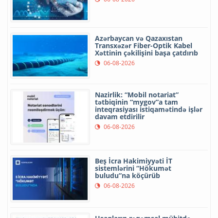
Azərbaycan və Qazaxıstan
Transxəzər Fiber-Optik Kabel
Xəttinin çəkilişini başa çatdırıb
06-08-2026
Nazirlik: “Mobil notariat”
tətbiqinin “mygov”a tam
inteqrasiyası istiqamətində işlər
davam etdirilir
06-08-2026
Beş İcra Hakimiyyəti İT
sistemlərini “Hökumət
buludu”na köçürüb
06-08-2026