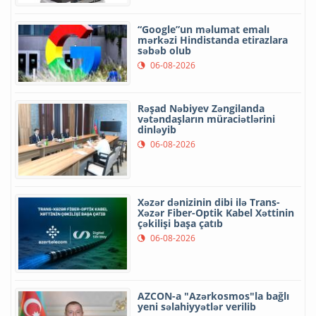
“Google”un məlumat emalı
mərkəzi Hindistanda etirazlara
səbəb olub
06-08-2026
Rəşad Nəbiyev Zəngilanda
vətəndaşların müraciətlərini
dinləyib
06-08-2026
Xəzər dənizinin dibi ilə Trans-
Xəzər Fiber-Optik Kabel Xəttinin
çəkilişi başa çatıb
06-08-2026
AZCON-a "Azərkosmos"la bağlı
yeni səlahiyyətlər verilib