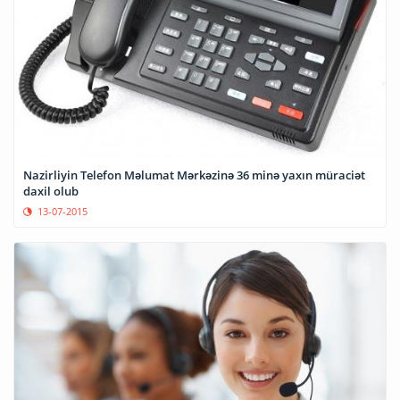
Nazirliyin Telefon Məlumat Mərkəzinə 36 minə yaxın müraciət
daxil olub
13-07-2015