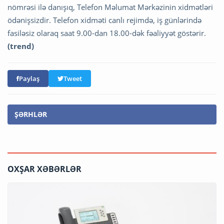
nömrəsi ilə danışıq, Telefon Məlumat Mərkəzinin xidmətləri
ödənişsizdir. Telefon xidməti canlı rejimdə, iş günlərində
fasiləsiz olaraq saat 9.00-dan 18.00-dək fəaliyyət göstərir.
(trend)
Paylaş
Tweet
ŞƏRHLƏR
OXŞAR XƏBƏRLƏR