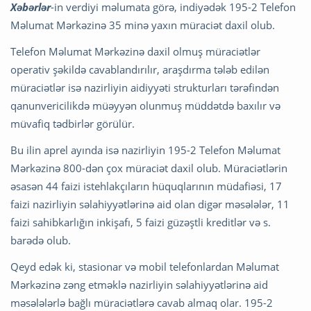
Xəbərlər
-in verdiyi məlumata görə, indiyədək 195-2 Telefon
Məlumat Mərkəzinə 35 minə yaxın müraciət daxil olub.
Telefon Məlumat Mərkəzinə daxil olmuş müraciətlər
operativ şəkildə cavablandırılır, araşdırma tələb edilən
müraciətlər isə nazirliyin aidiyyəti strukturları tərəfindən
qanunvericilikdə müəyyən olunmuş müddətdə baxılır və
müvafiq tədbirlər görülür.
Bu ilin aprel ayında isə nazirliyin 195-2 Telefon Məlumat
Mərkəzinə 800-dən çox müraciət daxil olub. Müraciətlərin
əsasən 44 faizi istehlakçıların hüquqlarının müdafiəsi, 17
faizi nazirliyin səlahiyyətlərinə aid olan digər məsələlər, 11
faizi sahibkarlığın inkişafı, 5 faizi güzəştli kreditlər və s.
barədə olub.
Qeyd edək ki, stasionar və mobil telefonlardan Məlumat
Mərkəzinə zəng etməklə nazirliyin səlahiyyətlərinə aid
məsələlərlə bağlı müraciətlərə cavab almaq olar. 195-2