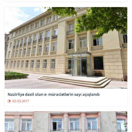
Nazirliyə daxil olan e- müraciətlərin sayı açıqlanıb
02-03-2017