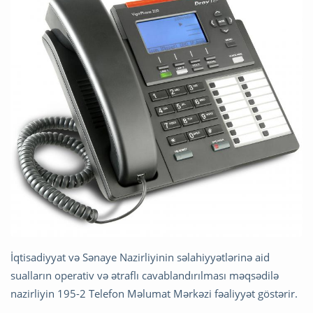
İqtisadiyyat və Sənaye Nazirliyinin səlahiyyətlərinə aid
sualların operativ və ətraflı cavablandırılması məqsədilə
nazirliyin 195-2 Telefon Məlumat Mərkəzi fəaliyyət göstərir.