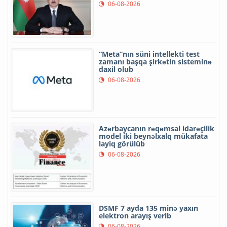
06-08-2026
“Meta”nın süni intellekti test
zamanı başqa şirkətin sisteminə
daxil olub
06-08-2026
Azərbaycanın rəqəmsal idarəçilik
model iki beynəlxalq mükafata
layiq görülüb
06-08-2026
DSMF 7 ayda 135 minə yaxın
elektron arayış verib
06-08-2026