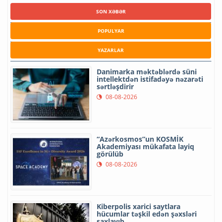
SON XƏBƏR
POPULYAR
YAZARLAR
Danimarka məktəblərdə süni
intellektdən istifadəyə nəzarəti
sərtləşdirir
08-08-2026
“Azərkosmos”un KOSMİK
Akademiyası mükafata layiq
görülüb
08-08-2026
Kiberpolis xarici saytlara
hücumlar təşkil edən şəxsləri
saxlayıb