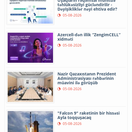
Uşaqların rəqəmsal mühitdə
təhlükəsizliyi gücləndirilir -
Dəyişikliklər nəyi ehtiva edir?
05-08-2026
Azercell-dən illik “ZengimCELL”
xidməti
05-08-2026
Nazir Qazaxıstanın Prezident
Administrasiyası rəhbərinin
müavini ilə görüşüb
05-08-2026
"Falcon 9" raketinin bir hissəsi
Ayla toqquşacaq
05-08-2026