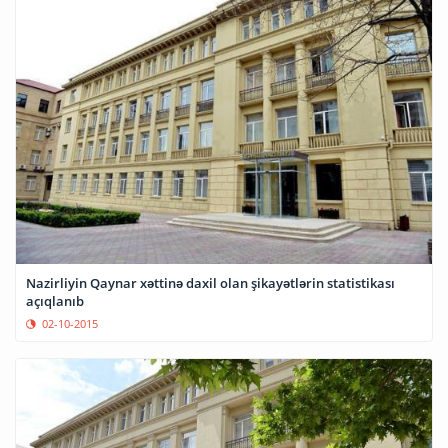
Nazirliyin Qaynar xəttinə daxil olan şikayətlərin statistikası
açıqlanıb
02-10-2015