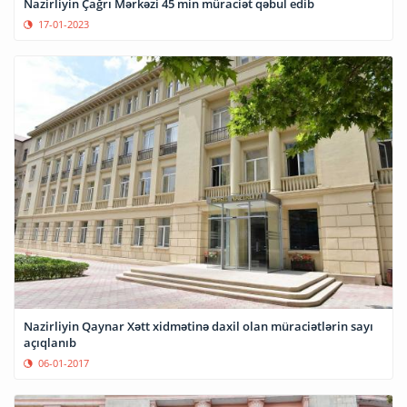
Nazirliyin Çağrı Mərkəzi 45 min müraciət qəbul edib
17-01-2023
Nazirliyin Qaynar Xətt xidmətinə daxil olan müraciətlərin sayı
açıqlanıb
06-01-2017