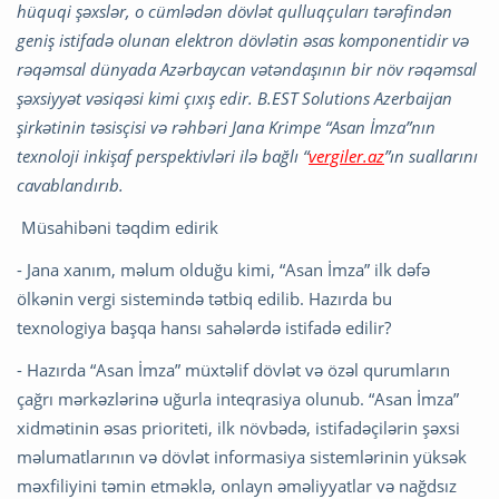
hüquqi şəxslər, o cümlədən dövlət qulluqçuları tərəfindən
geniş istifadə olunan elektron dövlətin əsas komponentidir və
rəqəmsal dünyada Azərbaycan vətəndaşının bir növ rəqəmsal
şəxsiyyət vəsiqəsi kimi çıxış edir. B.EST Solutions Azerbaijan
şirkətinin təsisçisi və rəhbəri Jana Krimpe “Asan İmza”nın
texnoloji inkişaf perspektivləri ilə bağlı “
vergiler.az
”ın suallarını
cavablandırıb.
Müsahibəni təqdim edirik
- Jana xanım, məlum olduğu kimi, “Asan İmza” ilk dəfə
ölkənin vergi sistemində tətbiq edilib. Hazırda bu
texnologiya başqa hansı sahələrdə istifadə edilir?
- Hazırda “Asan İmza” müxtəlif dövlət və özəl qurumların
çağrı mərkəzlərinə uğurla inteqrasiya olunub. “Asan İmza”
xidmətinin əsas prioriteti, ilk növbədə, istifadəçilərin şəxsi
məlumatlarının və dövlət informasiya sistemlərinin yüksək
məxfiliyini təmin etməklə, onlayn əməliyyatlar və nağdsız