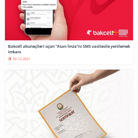
Bakcell abunəçiləri üçün “Asan İmza”nı SMS vasitəsilə yeniləmək
imkanı
02-12-2021