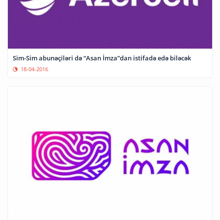
Sim-Sim abunəçiləri də “Asan İmza”dan istifadə edə biləcək
18-04-2016