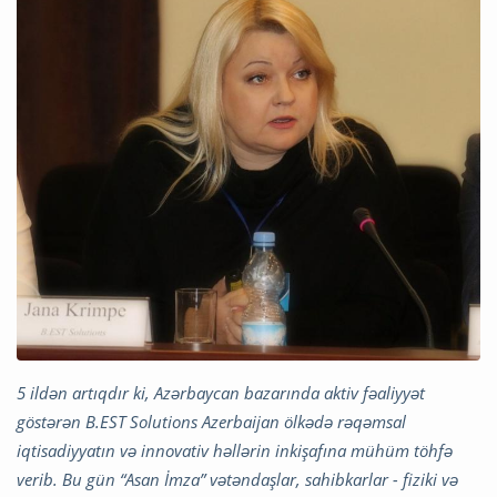
5 ildən artıqdır ki, Azərbaycan bazarında aktiv fəaliyyət
göstərən B.EST Solutions Azerbaijan ölkədə rəqəmsal
iqtisadiyyatın və innovativ həllərin inkişafına mühüm töhfə
verib. Bu gün “Asan İmza” vətəndaşlar, sahibkarlar - fiziki və