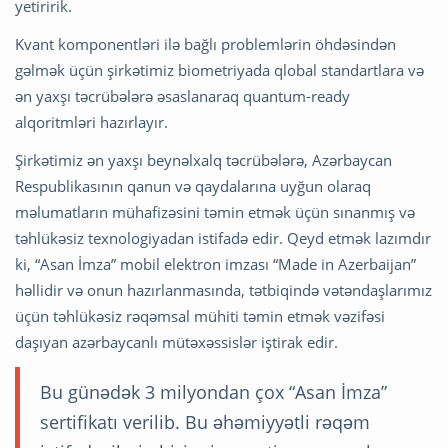
yetiririk.
Kvant komponentləri ilə bağlı problemlərin öhdəsindən
gəlmək üçün şirkətimiz biometriyada qlobal standartlara və
ən yaxşı təcrübələrə əsaslanaraq quantum-ready
alqoritmləri hazırlayır.
Şirkətimiz ən yaxşı beynəlxalq təcrübələrə, Azərbaycan
Respublikasının qanun və qaydalarına uyğun olaraq
məlumatların mühafizəsini təmin etmək üçün sınanmış və
təhlükəsiz texnologiyadan istifadə edir. Qeyd etmək lazımdır
ki, “Asan İmza” mobil elektron imzası “Made in Azerbaijan”
həllidir və onun hazırlanmasında, tətbiqində vətəndaşlarımız
üçün təhlükəsiz rəqəmsal mühiti təmin etmək vəzifəsi
daşıyan azərbaycanlı mütəxəssislər iştirak edir.
Bu günədək 3 milyondan çox “Asan İmza”
sertifikatı verilib. Bu əhəmiyyətli rəqəm