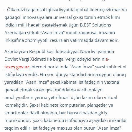
- Ölkəmizi rəqəmsal iqtisadiyyatda qlobal liderə çevirmək və
qabaqcıl innovasiyalara universal çıxışı təmin etmək kimi
iddialı milli hədəfi dəstəkləmək üçün B.EST Solutions
Azerbaijan şirkəti “Asan İmza” mobil rəqəmsal imzanın
inkişafına əhəmiyyətli resursları yatırmaqda davam edir.
Azərbaycan Respublikası İqtisadiyyat Nazirliyi yanında
Dövlət Vergi Xidməti ilə birgə, vergi ödəyicilərinin
e-
taxes.gov.az
internet portalında "Asan İmza" şəxsi kabinetini
istifadəyə verdik. Ən son dünya standartlarına uyğun olaraq
yaradılan "Asan İmza" şəxsi kabineti istifadəçinin vaxtına
qənaət etmək və ən qısa müddətdə vacib onlayn
əməliyyatların yerinə yetirilməsi üçün lazım olan virtual
köməkçidir. Şəxsi kabinetə kompüterlər, planşetlər və
smartfonlar daxil olmaqla, hər hansı cihazdan giriş
mümkündür. Şəxsi kabinetdə istifadəçiyə aşağıdakı imkanlar
təqdim edilir: istifadəçiyə məxsus olan bütün "Asan İmza"