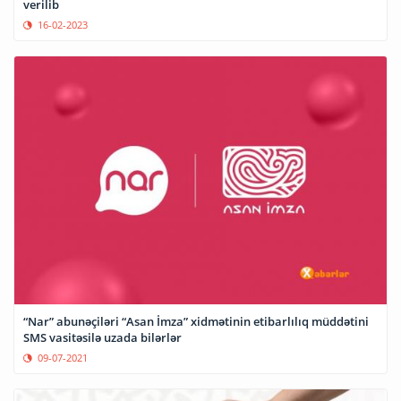
verilib
16-02-2023
“Nar” abunəçiləri “Asan İmza” xidmətinin etibarlılıq müddətini
SMS vasitəsilə uzada bilərlər
09-07-2021