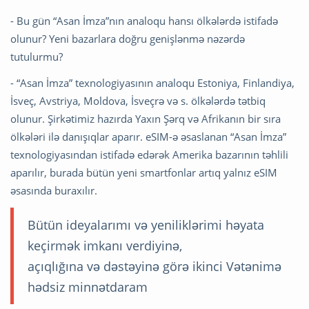
- Bu gün “Asan İmza”nın analoqu hansı ölkələrdə istifadə
olunur? Yeni bazarlara doğru genişlənmə nəzərdə
tutulurmu?
- “Asan İmza” texnologiyasının analoqu Estoniya, Finlandiya,
İsveç, Avstriya, Moldova, İsveçrə və s. ölkələrdə tətbiq
olunur. Şirkətimiz hazırda Yaxın Şərq və Afrikanın bir sıra
ölkələri ilə danışıqlar aparır. eSIM-ə əsaslanan “Asan İmza”
texnologiyasından istifadə edərək Amerika bazarının təhlili
aparılır, burada bütün yeni smartfonlar artıq yalnız eSIM
əsasında buraxılır.
Bütün ideyalarımı və yeniliklərimi həyata
keçirmək imkanı verdiyinə,
açıqlığına və dəstəyinə görə ikinci Vətənimə
hədsiz minnətdaram