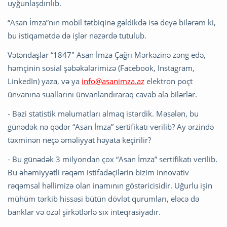
uyğunlaşdırılıb.
“Asan İmza”nın mobil tətbiqinə gəldikdə isə deyə bilərəm ki,
bu istiqamətdə də işlər nəzərdə tutulub.
Vətəndaşlar “1847" Asan İmza Çağrı Mərkəzinə zəng edə,
həmçinin sosial şəbəkələrimizə (Facebook, Instagram,
LinkedIn) yaza, və ya
info@asanimza.az
elektron poçt
ünvanına suallarını ünvanlandıraraq cavab ala bilərlər.
- Bəzi statistik məlumatları almaq istərdik. Məsələn, bu
günədək nə qədər “Asan İmza” sertifikatı verilib? Ay ərzində
təxminən neçə əməliyyat həyata keçirilir?
- Bu günədək 3 milyondan çox “Asan İmza” sertifikatı verilib.
Bu əhəmiyyətli rəqəm istifadəçilərin bizim innovativ
rəqəmsal həllimizə olan inamının göstəricisidir. Uğurlu işin
mühüm tərkib hissəsi bütün dövlət qurumları, eləcə də
banklar və özəl şirkətlərlə sıx inteqrasiyadır.