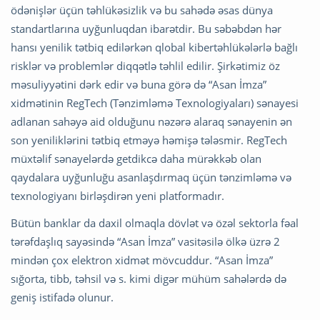
ödənişlər üçün təhlükəsizlik və bu sahədə əsas dünya
standartlarına uyğunluqdan ibarətdir. Bu səbəbdən hər
hansı yenilik tətbiq edilərkən qlobal kibertəhlükələrlə bağlı
risklər və problemlər diqqətlə təhlil edilir. Şirkətimiz öz
məsuliyyətini dərk edir və buna görə də “Asan İmza”
xidmətinin RegTech (Tənzimləmə Texnologiyaları) sənayesi
adlanan sahəyə aid olduğunu nəzərə alaraq sənayenin ən
son yeniliklərini tətbiq etməyə həmişə tələsmir. RegTech
müxtəlif sənayelərdə getdikcə daha mürəkkəb olan
qaydalara uyğunluğu asanlaşdırmaq üçün tənzimləmə və
texnologiyanı birləşdirən yeni platformadır.
Bütün banklar da daxil olmaqla dövlət və özəl sektorla fəal
tərəfdaşlıq sayəsində “Asan İmza” vasitəsilə ölkə üzrə 2
mindən çox elektron xidmət mövcuddur. “Asan İmza”
sığorta, tibb, təhsil və s. kimi digər mühüm sahələrdə də
geniş istifadə olunur.