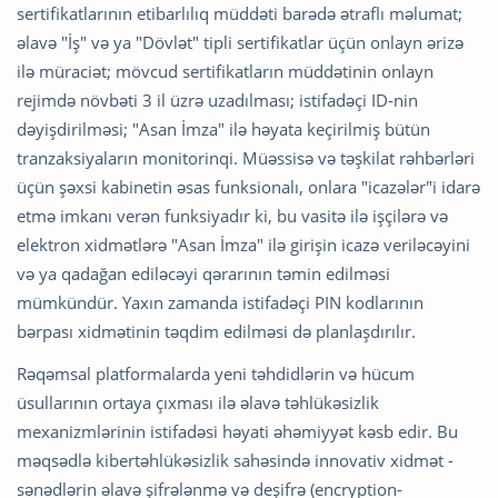
sertifikatlarının etibarlılıq müddəti barədə ətraflı məlumat;
əlavə "İş" və ya "Dövlət" tipli sertifikatlar üçün onlayn ərizə
ilə müraciət; mövcud sertifikatların müddətinin onlayn
rejimdə növbəti 3 il üzrə uzadılması; istifadəçi ID-nin
dəyişdirilməsi; "Asan İmza" ilə həyata keçirilmiş bütün
tranzaksiyaların monitorinqi. Müəssisə və təşkilat rəhbərləri
üçün şəxsi kabinetin əsas funksionalı, onlara "icazələr"i idarə
etmə imkanı verən funksiyadır ki, bu vasitə ilə işçilərə və
elektron xidmətlərə "Asan İmza" ilə girişin icazə veriləcəyini
və ya qadağan ediləcəyi qərarının təmin edilməsi
mümkündür. Yaxın zamanda istifadəçi PIN kodlarının
bərpası xidmətinin təqdim edilməsi də planlaşdırılır.
Rəqəmsal platformalarda yeni təhdidlərin və hücum
üsullarının ortaya çıxması ilə əlavə təhlükəsizlik
mexanizmlərinin istifadəsi həyati əhəmiyyət kəsb edir. Bu
məqsədlə kibertəhlükəsizlik sahəsində innovativ xidmət -
sənədlərin əlavə şifrələnmə və deşifrə (encryption-