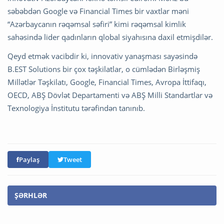
səbəbdən Google və Financial Times bir vaxtlar məni
“Azərbaycanın rəqəmsal səfiri” kimi rəqəmsal kimlik
sahəsində lider qadınların qlobal siyahısına daxil etmişdilər.
Qeyd etmək vacibdir ki, innovativ yanaşması sayəsində
B.EST Solutions bir çox təşkilatlar, o cümlədən Birləşmiş
Millətlər Təşkilatı, Google, Financial Times, Avropa İttifaqı,
OECD, ABŞ Dövlət Departamenti və ABŞ Milli Standartlar və
Texnologiya İnstitutu tərəfindən tanınıb.
Paylaş
Tweet
ŞƏRHLƏR