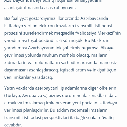
asanlaşdırılmasında əsas rol oynayır.
Biz fəaliyyət göstərdiyimiz illər ərzində Azərbaycanda
istifadəyə verilən elektron imzaların transmilli istifadəsi
prosesini sürətləndirmək məqsədilə “Validasiya Mərkəzi”nin
yaradılması təşəbbüsünü irəli sürmüşük. Bu Mərkəzin
yaradılması Azərbaycanın inkişaf etmiş rəqəmsal ölkəyə
çevrilməsi yolunda mühüm mərhələ olacaq, malların,
xidmətlərin və məlumatların sərhədlər arasında maneəsiz
daşınmasını asanlaşdıracaq, iqtisadi artım və inkişaf üçün
yeni imkanlar yaradacaq.
Yaxın vaxtlarda azərbaycanlı iş adamlarına digər ölkələrin
(Türkiyə, Avropa və s.) biznes qurumları ilə sənədləri idarə
etmək və imzalamaq imkanı verən yeni portalın istifadəyə
verilməsi planlaşdırılır. Bu addım rəqəmsal imzaların
transmilli istifadəsi perspektivləri ilə bağlı suala müvafiq
cavabdır.