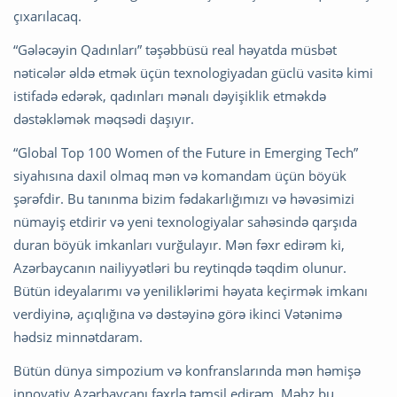
çıxarılacaq.
“Gələcəyin Qadınları” təşəbbüsü real həyatda müsbət
nəticələr əldə etmək üçün texnologiyadan güclü vasitə kimi
istifadə edərək, qadınları mənalı dəyişiklik etməkdə
dəstəkləmək məqsədi daşıyır.
“Global Top 100 Women of the Future in Emerging Tech”
siyahısına daxil olmaq mən və komandam üçün böyük
şərəfdir. Bu tanınma bizim fədakarlığımızı və həvəsimizi
nümayiş etdirir və yeni texnologiyalar sahəsində qarşıda
duran böyük imkanları vurğulayır. Mən fəxr edirəm ki,
Azərbaycanın nailiyyətləri bu reytinqdə təqdim olunur.
Bütün ideyalarımı və yeniliklərimi həyata keçirmək imkanı
verdiyinə, açıqlığına və dəstəyinə görə ikinci Vətənimə
hədsiz minnətdaram.
Bütün dünya simpozium və konfranslarında mən həmişə
innovativ Azərbaycanı fəxrlə təmsil edirəm. Məhz bu