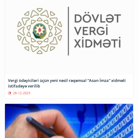
Vergi ödəyiciləri üçün yeni nəsil rəqəmsal “Asan İmza” xidməti
istifadəyə verilib
28-12-2023