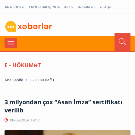
ANA SƏHİFƏ
LAYİHƏ HAQQINDA
ARXİV
XƏBƏRLƏR
ƏLAQƏ
E - HÖKUMƏT
Ana Səhifə
E - HÖKUMƏT
3 milyondan çox “Asan İmza” sertifikatı
verilib
08-02-2024
19:17