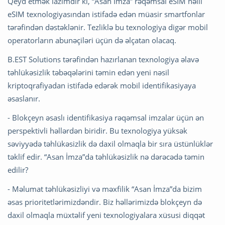
Qeyd etmək lazımdır ki, “Asan İmza” rəqəmsal eSIM həlli
eSIM texnologiyasından istifadə edən müasir smartfonlar
tərəfindən dəstəklənir. Tezliklə bu texnologiya digər mobil
operatorların abunəçiləri üçün də əlçatan olacaq.
B.EST Solutions tərəfindən hazırlanan texnologiya əlavə
təhlükəsizlik təbəqələrini təmin edən yeni nəsil
kriptoqrafiyadan istifadə edərək mobil identifikasiyaya
əsaslanır.
- Blokçeyn əsaslı identifikasiya rəqəmsal imzalar üçün ən
perspektivli həllərdən biridir. Bu texnologiya yüksək
səviyyədə təhlükəsizlik də daxil olmaqla bir sıra üstünlüklər
təklif edir. “Asan İmza”da təhlükəsizlik nə dərəcədə təmin
edilir?
- Məlumat təhlükəsizliyi və məxfilik “Asan İmza”da bizim
əsas prioritetlərimizdəndir. Biz həllərimizdə blokçeyn də
daxil olmaqla müxtəlif yeni texnologiyalara xüsusi diqqət