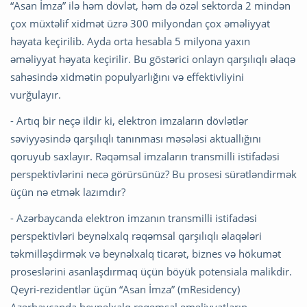
“Asan İmza” ilə həm dövlət, həm də özəl sektorda 2 mindən
çox müxtəlif xidmət üzrə 300 milyondan çox əməliyyat
həyata keçirilib. Ayda orta hesabla 5 milyona yaxın
əməliyyat həyata keçirilir. Bu göstərici onlayn qarşılıqlı əlaqə
sahəsində xidmətin populyarlığını və effektivliyini
vurğulayır.
- Artıq bir neçə ildir ki, elektron imzaların dövlətlər
səviyyəsində qarşılıqlı tanınması məsələsi aktuallığını
qoruyub saxlayır. Rəqəmsal imzaların transmilli istifadəsi
perspektivlərini necə görürsünüz? Bu prosesi sürətləndirmək
üçün nə etmək lazımdır?
- Azərbaycanda elektron imzanın transmilli istifadəsi
perspektivləri beynəlxalq rəqəmsal qarşılıqlı əlaqələri
təkmilləşdirmək və beynəlxalq ticarət, biznes və hökumət
proseslərini asanlaşdırmaq üçün böyük potensiala malikdir.
Qeyri-rezidentlər üçün “Asan İmza” (mResidency)
Azərbaycanda beynəlxalq rəqəmsal əməliyyatların