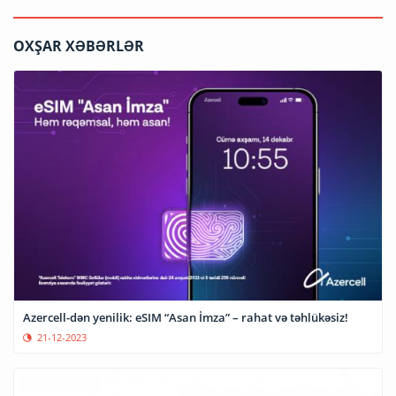
OXŞAR XƏBƏRLƏR
Azercell-dən yenilik: eSIM “Asan İmza” – rahat və təhlükəsiz!
21-12-2023