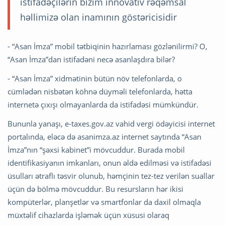
istifadəçilərin bizim innovativ rəqəmsal
həllimizə olan inamının göstəricisidir
- “Asan İmza” mobil tətbiqinin hazırlaması gözlənilirmi? O,
“Asan İmza”dan istifadəni necə asanlaşdıra bilər?
- “Asan İmza” xidmətinin bütün növ telefonlarda, o
cümlədən nisbətən köhnə düyməli telefonlarda, hətta
internetə çıxışı olmayanlarda da istifadəsi mümkündür.
Bununla yanaşı, e-taxes.gov.az vahid vergi ödəyicisi internet
portalında, eləcə də asanimza.az internet saytında “Asan
İmza”nın “şəxsi kabinet”i mövcuddur. Burada mobil
identifikasiyanın imkanları, onun əldə edilməsi və istifadəsi
üsulları ətraflı təsvir olunub, həmçinin tez-tez verilən suallar
üçün də bölmə mövcuddur. Bu resursların hər ikisi
kompüterlər, planşetlər və smartfonlar da daxil olmaqla
müxtəlif cihazlarda işləmək üçün xüsusi olaraq