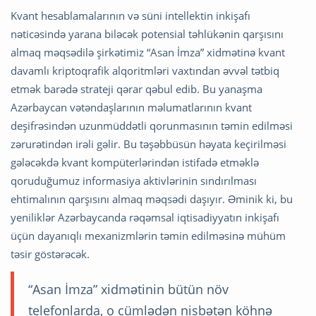
Kvant hesablamalarının və süni intellektin inkişafı
nəticəsində yarana biləcək potensial təhlükənin qarşısını
almaq məqsədilə şirkətimiz “Asan İmza” xidmətinə kvant
davamlı kriptoqrafik alqoritmləri vaxtından əvvəl tətbiq
etmək barədə strateji qərar qəbul edib. Bu yanaşma
Azərbaycan vətəndaşlarının məlumatlarının kvant
deşifrəsindən uzunmüddətli qorunmasının təmin edilməsi
zərurətindən irəli gəlir. Bu təşəbbüsün həyata keçirilməsi
gələcəkdə kvant kompüterlərindən istifadə etməklə
qoruduğumuz informasiya aktivlərinin sındırılması
ehtimalının qarşısını almaq məqsədi daşıyır. Əminik ki, bu
yeniliklər Azərbaycanda rəqəmsal iqtisadiyyatın inkişafı
üçün dayanıqlı mexanizmlərin təmin edilməsinə mühüm
təsir göstərəcək.
“Asan İmza” xidmətinin bütün növ
telefonlarda, o cümlədən nisbətən köhnə