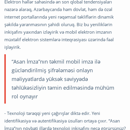
Elektron həllər sahəsində ən son qlobal tendensiyaları
nəzərə alaraq, Azərbaycanda həm dövlət, həm də özəl
internet portallarında yeni rəqəmsal təkliflərin dinamik
şəkildə yaranmasının şahidi oluruq. Biz bu yeniliklərin
inkişafını yaxından izləyirik və mobil elektron imzanın
müxtəlif elektron sistemlərə inteqrasiyası üzərində fəal
işləyirik.
“Asan İmza”nın təkmil mobil imza ilə
gücləndirilmiş şifrələməsi onlayn
məliyyatlarda yüksək səviyyədə
təhlükəsizliyin təmin edilməsində mühüm
rol oynayır
- Texnoloji tərəqqi yeni çağırışlar diktə edir. Yeni
identifikasiya və autentifikasiya üsulları ortaya çıxır. “Asan
İmza”nın növbəti illərdə texnoloji inkişafını necə görürsünüz?