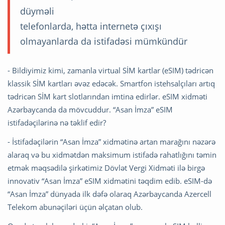
düyməli
telefonlarda, hətta internetə çıxışı
olmayanlarda da istifadəsi mümkündür
- Bildiyimiz kimi, zamanla virtual SİM kartlar (eSIM) tədricən
klassik SİM kartları əvəz edəcək. Smartfon istehsalçıları artıq
tədricən SİM kart slotlarından imtina edirlər. eSIM xidməti
Azərbaycanda da mövcuddur. “Asan İmza” eSIM
istifadəçilərinə nə təklif edir?
- İstifadəçilərin “Asan İmza” xidmətinə artan marağını nəzərə
alaraq və bu xidmətdən maksimum istifadə rahatlığını təmin
etmək məqsədilə şirkətimiz Dövlət Vergi Xidməti ilə birgə
innovativ “Asan İmza” eSIM xidmətini təqdim edib. eSIM-də
“Asan İmza” dünyada ilk dəfə olaraq Azərbaycanda Azercell
Telekom abunəçiləri üçün əlçatan olub.