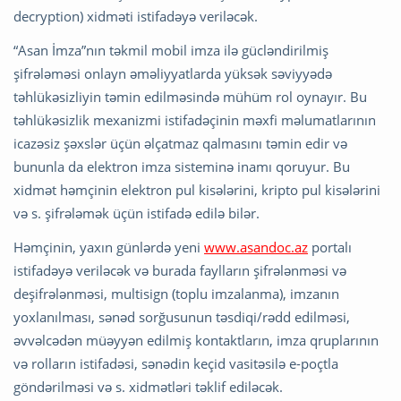
decryption) xidməti istifadəyə veriləcək.
“Asan İmza”nın təkmil mobil imza ilə gücləndirilmiş
şifrələməsi onlayn əməliyyatlarda yüksək səviyyədə
təhlükəsizliyin təmin edilməsində mühüm rol oynayır. Bu
təhlükəsizlik mexanizmi istifadəçinin məxfi məlumatlarının
icazəsiz şəxslər üçün əlçatmaz qalmasını təmin edir və
bununla da elektron imza sisteminə inamı qoruyur. Bu
xidmət həmçinin elektron pul kisələrini, kripto pul kisələrini
və s. şifrələmək üçün istifadə edilə bilər.
Həmçinin, yaxın günlərdə yeni
www.asandoc.az
portalı
istifadəyə veriləcək və burada faylların şifrələnməsi və
deşifrələnməsi, multisign (toplu imzalanma), imzanın
yoxlanılması, sənəd sorğusunun təsdiqi/rədd edilməsi,
əvvəlcədən müəyyən edilmiş kontaktların, imza qruplarının
və rolların istifadəsi, sənədin keçid vasitəsilə e-poçtla
göndərilməsi və s. xidmətləri təklif ediləcək.