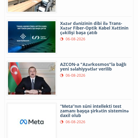
Xəzər dənizinin dibi ilə Trans-
Xəzər Fiber-Optik Kabel Xəttinin
çəkilişi başa çatıb
06-08-2026
AZCON-a "Azərkosmos"la bağlı
yeni səlahiyyətlər verilib
06-08-2026
“Meta”nın süni intellekti test
zamanı başqa şirkətin sisteminə
daxil olub
06-08-2026