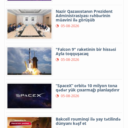
Nazir Qazaxıstanın Prezident
Administrasiyası rəhbərinin
müavini ilə görüşüb
05-08-2026
"Falcon 9" raketinin bir hissəsi
Ayla toqquşacaq
05-08-2026
“SpaceX” orbitə 10 milyon tona
qədər yük çıxarmağı planlaşdırır
05-08-2026
Bakcell rouminqi ilə yay tətilində
dünyanı kəşf et