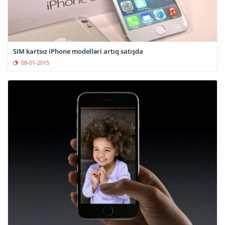
SIM kartsız iPhone modelləri artıq satışda
08-01-2015