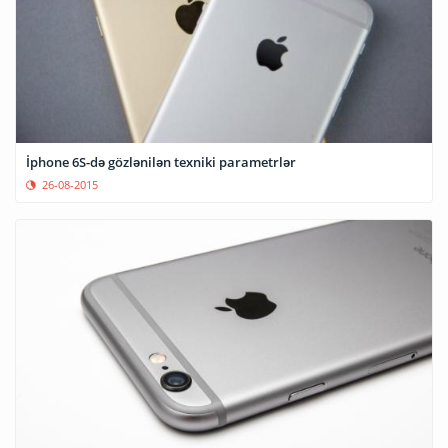
İphone 6S-də gözlənilən texniki parametrlər
26-08-2015