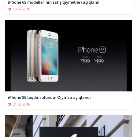
iPhone 6S modellərinin satış qiymətləri açıqlandı
19-09-2015
iPhone SE təqdim olundu- Qiyməti açıqlandı
21-03-2016