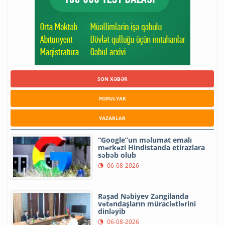
SON XƏBƏR
POPULYAR
YAZARLAR
“Google”un məlumat emalı
mərkəzi Hindistanda etirazlara
səbəb olub
06-08-2026
Rəşad Nəbiyev Zəngilanda
vətəndaşların müraciətlərini
dinləyib
06-08-2026