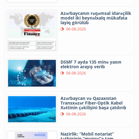
Azərbaycanın rəqəmsal idarəçilik
model iki beynəlxalq mükafata
layiq görülüb
06-08-2026
DSMF 7 ayda 135 minə yaxın
elektron arayış verib
06-08-2026
Azərbaycan və Qazaxıstan
Transxəzər Fiber-Optik Kabel
Xəttinin çəkilişini başa çatdırıb
06-08-2026
Nazirlik: “Mobil notariat”
tətbiqinin “mygov”a tam