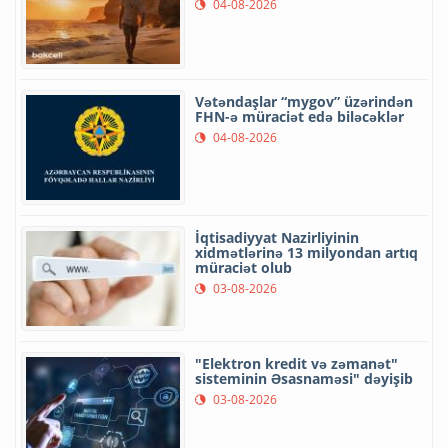
04-08-2026
Vətəndaşlar “mygov” üzərindən
FHN-ə müraciət edə biləcəklər
04-08-2026
İqtisadiyyat Nazirliyinin
xidmətlərinə 13 milyondan artıq
müraciət olub
03-08-2026
"Elektron kredit və zəmanət"
sisteminin Əsasnaməsi" dəyişib
03-08-2026