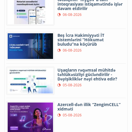
inteqrasiyası istiqamətində işlər
davam etdirilir
06-08-2026
Beş İcra Hakimiyyəti İT
sistemlərini “Hökumət
buludu”na köçürüb
06-08-2026
Uşaqların rəqəmsal mühitdə
təhlükəsizliyi gücləndirilir -
Dəyişikliklər nəyi ehtiva edir?
05-08-2026
Azercell-dən illik “ZengimCELL”
xidməti
05-08-2026