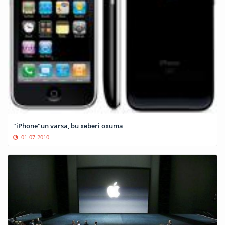
"iPhone"un varsa, bu xəbəri oxuma
01-07-2010