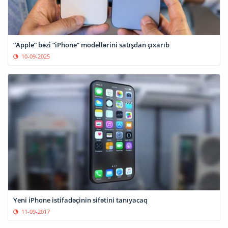
“Apple” bəzi “iPhone” modellərini satışdan çıxarıb
10-09-2025
Yeni iPhone istifadəçinin sifətini tanıyacaq
11-09-2017