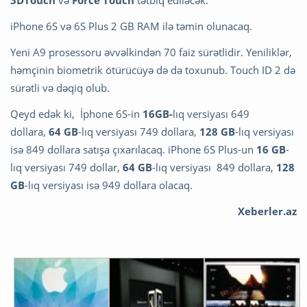
iPhone 6S və 6S Plus 2 GB RAM ilə təmin olunacaq.
Yeni A9 prosessoru əvvəlkindən 70 faiz sürətlidir. Yeniliklər,
həmçinin biometrik ötürücüyə də də toxunub. Touch ID 2 də
sürətli və dəqiq olub.
Qeyd edək ki, İphone 6S-in
16GB-
lıq versiyası 649
dollara,
64 GB
-lıq versiyası 749 dollara,
128 GB
-lıq versiyası
isə 849 dollara satışa çıxarılacaq. iPhone 6S Plus-un
16 GB
-
lıq versiyası 749 dollar,
64 GB
-lıq versiyası 849 dollara,
128
GB
-lıq versiyası isə 949 dollara olacaq.
Xeberler.az