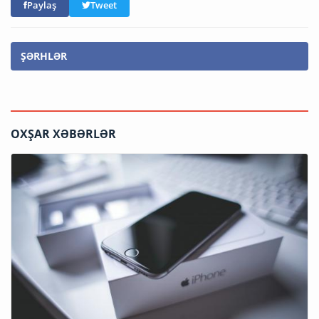
Paylaş
Tweet
ŞƏRHLƏR
OXŞAR XƏBƏRLƏR