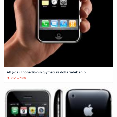
ABŞ-da iPnone 3G-nin qiyməti 99 dollaradək enib
29-12-2008