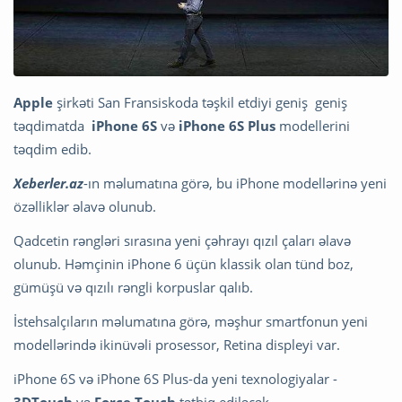
Apple
şirkəti San Fransiskoda təşkil etdiyi geniş geniş
təqdimatda
iPhone 6S
və
iPhone 6S Plus
modellerini
təqdim edib.
Xeberler.az
-ın məlumatına görə, bu iPhone modellərinə yeni
özəlliklər əlavə olunub.
Qadcetin rəngləri sırasına yeni çəhrayı qızıl çaları əlavə
olunub. Həmçinin iPhone 6 üçün klassik olan tünd boz,
gümüşü və qızılı rəngli korpuslar qalıb.
İstehsalçıların məlumatına görə, məşhur smartfonun yeni
modellərində ikinüvəli prosessor, Retina displeyi var.
iPhone 6S və iPhone 6S Plus-da yeni texnologiyalar -
3DTouch
və
Force Touch
tətbiq ediləcək.