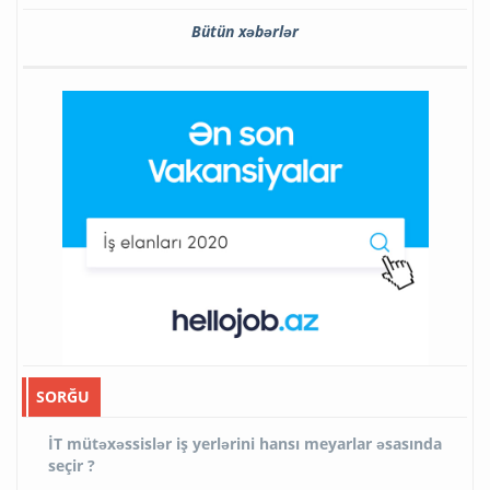
Bütün xəbərlər
SORĞU
İT mütəxəssislər iş yerlərini hansı meyarlar əsasında
seçir ?