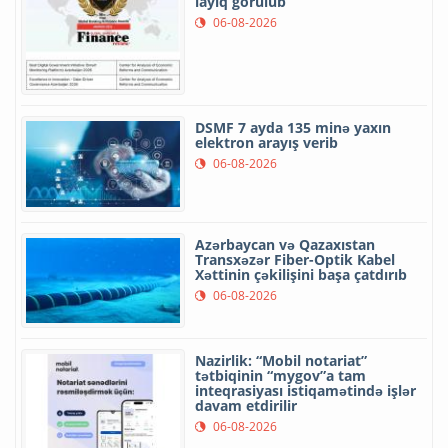
layiq görülüb
06-08-2026
DSMF 7 ayda 135 minə yaxın
elektron arayış verib
06-08-2026
Azərbaycan və Qazaxıstan
Transxəzər Fiber-Optik Kabel
Xəttinin çəkilişini başa çatdırıb
06-08-2026
Nazirlik: “Mobil notariat”
tətbiqinin “mygov”a tam
inteqrasiyası istiqamətində işlər
davam etdirilir
06-08-2026