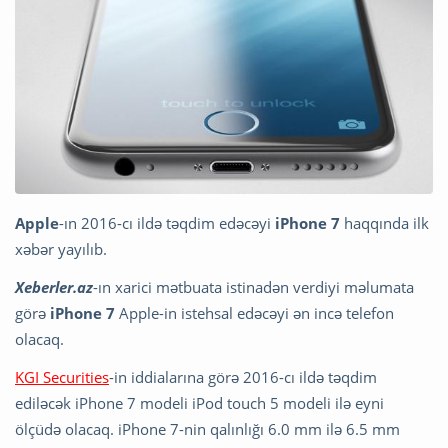
Apple
-ın 2016-cı ildə təqdim edəcəyi
iPhone 7
haqqında ilk
xəbər yayılıb.
Xeberler.az
-ın xarici mətbuata istinadən verdiyi məlumata
görə
iPhone 7
Apple-in istehsal edəcəyi ən incə telefon
olacaq.
KGI Securities
-in iddialarına görə 2016-cı ildə təqdim
ediləcək iPhone 7 modeli iPod touch 5 modeli ilə eyni
ölçüdə olacaq. iPhone 7-nin qalınlığı 6.0 mm ilə 6.5 mm