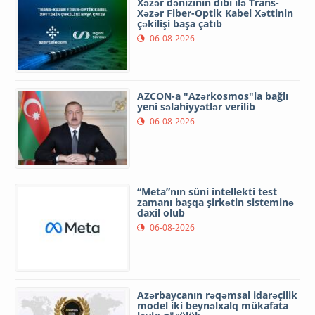
Xəzər dənizinin dibi ilə Trans-
Xəzər Fiber-Optik Kabel Xəttinin
çəkilişi başa çatıb
06-08-2026
AZCON-a "Azərkosmos"la bağlı
yeni səlahiyyətlər verilib
06-08-2026
“Meta”nın süni intellekti test
zamanı başqa şirkətin sisteminə
daxil olub
06-08-2026
Azərbaycanın rəqəmsal idarəçilik
model iki beynəlxalq mükafata