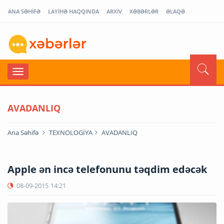
ANA SƏHİFƏ
LAYİHƏ HAQQINDA
ARXİV
XƏBƏRLƏR
ƏLAQƏ
AVADANLIQ
Ana Səhifə
TEXNOLOGİYA
AVADANLIQ
Apple ən incə telefonunu təqdim edəcək
08-09-2015
14:21