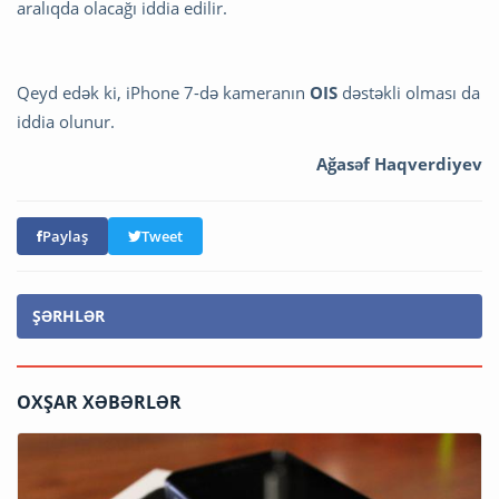
aralıqda olacağı iddia edilir.
Qeyd edək ki, iPhone 7-də kameranın
OIS
dəstəkli olması da
iddia olunur.
Ağasəf Haqverdiyev
Paylaş
Tweet
ŞƏRHLƏR
OXŞAR XƏBƏRLƏR