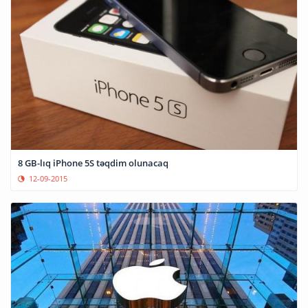
8 GB-lıq iPhone 5S təqdim olunacaq
12-09-2015