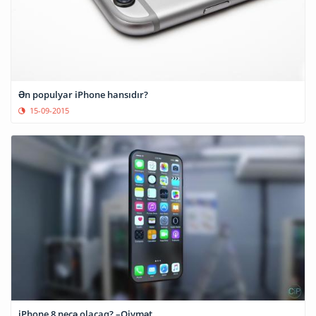
Ən populyar iPhone hansıdır?
15-09-2015
iPhone 8 necə olacaq? –Qiymət