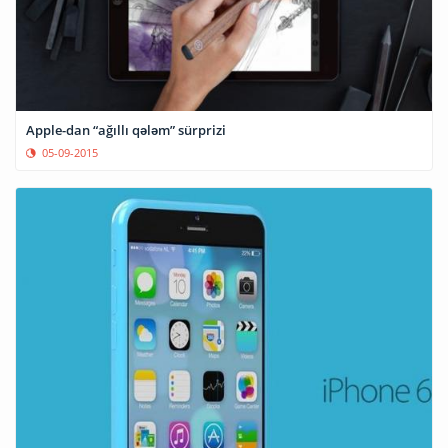
Apple-dan “ağıllı qələm” sürprizi
05-09-2015