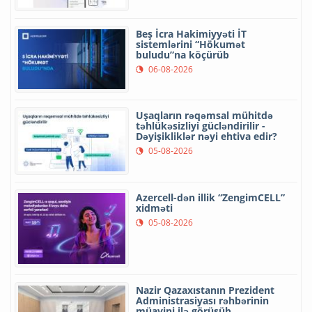
Beş İcra Hakimiyyəti İT
sistemlərini “Hökumət
buludu”na köçürüb
06-08-2026
Uşaqların rəqəmsal mühitdə
təhlükəsizliyi gücləndirilir -
Dəyişikliklər nəyi ehtiva edir?
05-08-2026
Azercell-dən illik “ZengimCELL”
xidməti
05-08-2026
Nazir Qazaxıstanın Prezident
Administrasiyası rəhbərinin
müavini ilə görüşüb