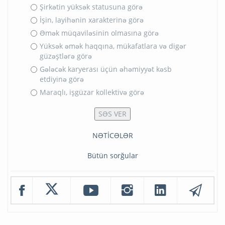
Şirkətin yüksək statusuna görə
İşin, layihənin xarakterinə görə
Əmək müqaviləsinin olmasına görə
Yüksək əmək haqqına, mükafatlara və digər
güzəştlərə görə
Gələcək karyerası üçün əhəmiyyət kəsb
etdiyinə görə
Maraqlı, işgüzar kollektivə görə
NƏTİCƏLƏR
Bütün sorğular