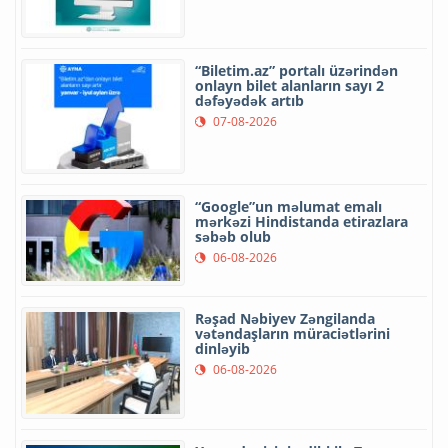
“Biletim.az” portalı üzərindən
onlayn bilet alanların sayı 2
dəfəyədək artıb
07-08-2026
“Google”un məlumat emalı
mərkəzi Hindistanda etirazlara
səbəb olub
06-08-2026
Rəşad Nəbiyev Zəngilanda
vətəndaşların müraciətlərini
dinləyib
06-08-2026