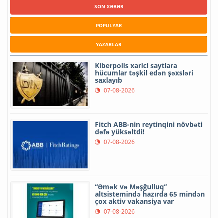
SON XƏBƏR
POPULYAR
YAZARLAR
Kiberpolis xarici saytlara
hücumlar təşkil edən şəxsləri
saxlayıb
07-08-2026
Fitch ABB-nin reytinqini növbəti
dəfə yüksəltdi!
07-08-2026
“Əmək və Məşğulluq”
altsistemində hazırda 65 mindən
çox aktiv vakansiya var
07-08-2026