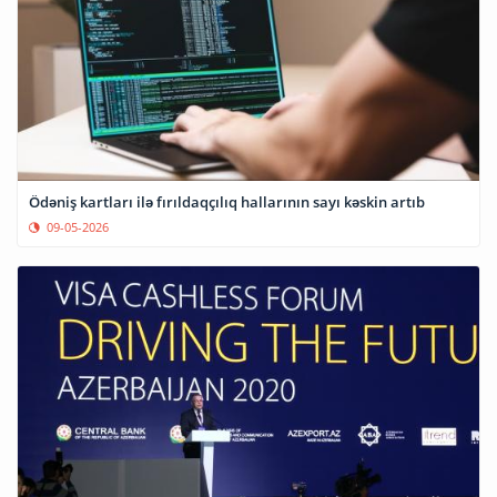
Ödəniş kartları ilə fırıldaqçılıq hallarının sayı kəskin artıb
09-05-2026