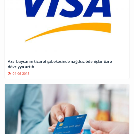
Azərbaycanın ticarət şəbəkəsində nağdsız ödənişlər üzrə
dövriyyə artıb
04-06-2015