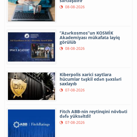
sərtləşdirir
08-08-2026
“Azərkosmos”un KOSMİK
Akademiyası mükafata layiq
görülüb
08-08-2026
Kiberpolis xarici saytlara
hücumlar təşkil edən şəxsləri
saxlayıb
07-08-2026
Fitch ABB-nin reytinqini növbəti
dəfə yüksəltdi!
07-08-2026