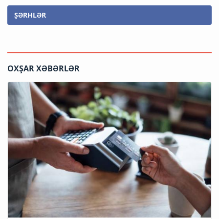
ŞƏRHLƏR
OXŞAR XƏBƏRLƏR