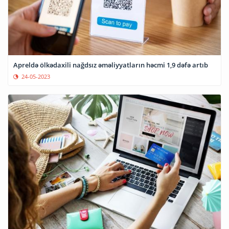
Apreldə ölkədaxili nağdsız əməliyyatların həcmi 1,9 dəfə artıb
24-05-2023