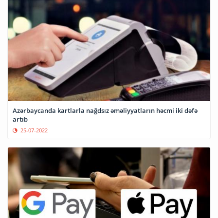
Azərbaycanda kartlarla nağdsız əməliyyatların həcmi iki dəfə
artıb
25-07-2022