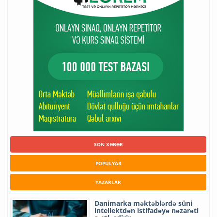
SON XƏBƏR
POPULYAR
YAZARLAR
Danimarka məktəblərdə süni
intellektdən istifadəyə nəzarəti