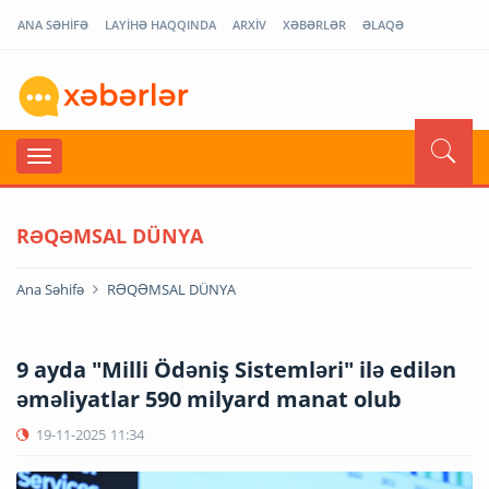
ANA SƏHİFƏ
LAYİHƏ HAQQINDA
ARXİV
XƏBƏRLƏR
ƏLAQƏ
RƏQƏMSAL DÜNYA
Ana Səhifə
RƏQƏMSAL DÜNYA
9 ayda "Milli Ödəniş Sistemləri" ilə edilən
əməliyatlar 590 milyard manat olub
19-11-2025
11:34