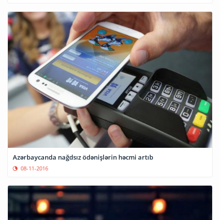
Azərbaycanda nağdsız ödənişlərin həcmi artıb
08-11-2016