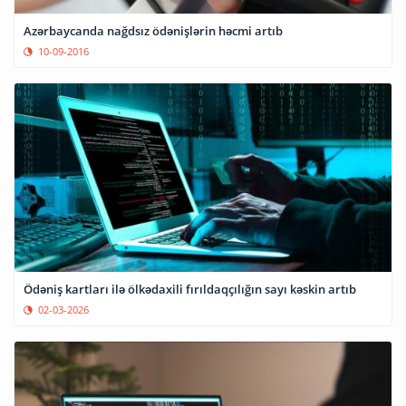
Azərbaycanda nağdsız ödənişlərin həcmi artıb
10-09-2016
Ödəniş kartları ilə ölkədaxili fırıldaqçılığın sayı kəskin artıb
02-03-2026