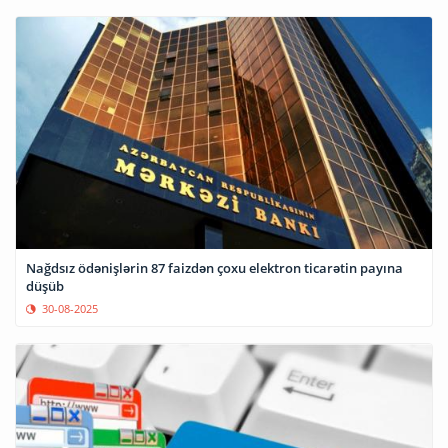
Nağdsız ödənişlərin 87 faizdən çoxu elektron ticarətin payına
düşüb
30-08-2025