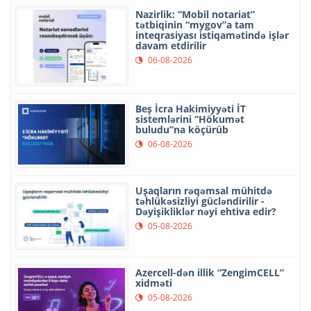
Nazirlik: “Mobil notariat”
tətbiqinin “mygov”a tam
inteqrasiyası istiqamətində işlər
davam etdirilir
06-08-2026
Beş İcra Hakimiyyəti İT
sistemlərini “Hökumət
buludu”na köçürüb
06-08-2026
Uşaqların rəqəmsal mühitdə
təhlükəsizliyi gücləndirilir -
Dəyişikliklər nəyi ehtiva edir?
05-08-2026
Azercell-dən illik “ZengimCELL”
xidməti
05-08-2026