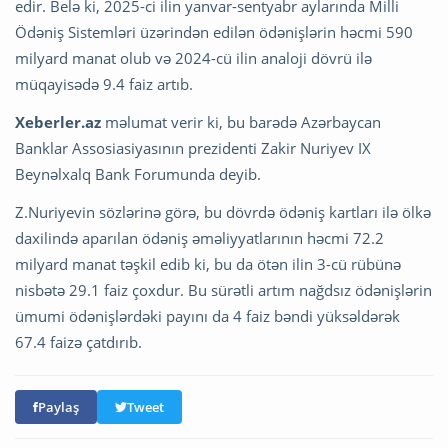
edir. Belə ki, 2025-ci ilin yanvar-sentyabr aylarında Milli
Ödəniş Sistemləri üzərindən edilən ödənişlərin həcmi 590
milyard manat olub və 2024-cü ilin analoji dövrü ilə
müqayisədə 9.4 faiz artıb.
Xeberler.az
məlumat verir ki, bu barədə Azərbaycan
Banklar Assosiasiyasının prezidenti Zakir Nuriyev IX
Beynəlxalq Bank Forumunda deyib.
Z.Nuriyevin sözlərinə görə, bu dövrdə ödəniş kartları ilə ölkə
daxilində aparılan ödəniş əməliyyatlarının həcmi 72.2
milyard manat təşkil edib ki, bu da ötən ilin 3-cü rübünə
nisbətə 29.1 faiz çoxdur. Bu sürətli artım nağdsız ödənişlərin
ümumi ödənişlərdəki payını da 4 faiz bəndi yüksəldərək
67.4 faizə çatdırıb.
Paylaş
Tweet