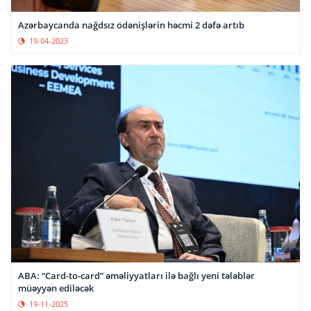
Azərbaycanda nağdsız ödənişlərin həcmi 2 dəfə artıb
19-04-2023
ABA: “Card-to-card” əməliyyatları ilə bağlı yeni tələblər
müəyyən ediləcək
19-11-2025