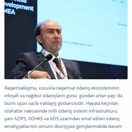
Rəqəmsallaşma, xüsusilə rəqəmsal ödəniş ekosisteminin
inkişafı və nağdsız ödənişlərin günü- gündən artan payı da
bizim üçün vacib irəliləyiş göstəricisidir. Həyata keçirilən
islahatlar nəticəsində milli ödəniş sistemi infrastrukturu,
yəni AZİPS, XÖHKS və AÖS üzərindən emal edilən ödəniş
əməliyyatlarının ümumi dövriyyəsi genişlənməkdə davam