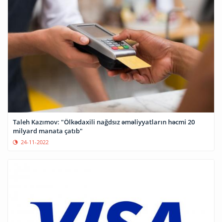
Taleh Kazımov: "Ölkədaxili nağdsız əməliyyatların həcmi 20
milyard manata çatıb"
24-11-2022