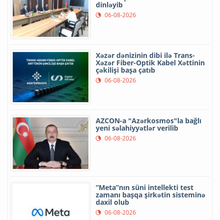
dinləyib
06-08-2026
Xəzər dənizinin dibi ilə Trans-
Xəzər Fiber-Optik Kabel Xəttinin
çəkilişi başa çatıb
06-08-2026
AZCON-a "Azərkosmos"la bağlı
yeni səlahiyyətlər verilib
06-08-2026
“Meta”nın süni intellekti test
zamanı başqa şirkətin sisteminə
daxil olub
06-08-2026