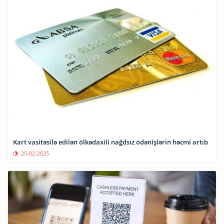
Kart vasitəsilə edilən ölkədaxili nağdsız ödənişlərin həcmi artıb
25-02-2025