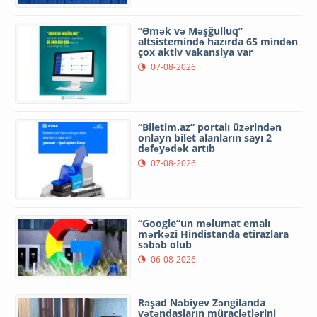
“Əmək və Məşğulluq”
altsistemində hazırda 65 mindən
çox aktiv vakansiya var
07-08-2026
“Biletim.az” portalı üzərindən
onlayn bilet alanların sayı 2
dəfəyədək artıb
07-08-2026
“Google”un məlumat emalı
mərkəzi Hindistanda etirazlara
səbəb olub
06-08-2026
Rəşad Nəbiyev Zəngilanda
vətəndaşların müraciətlərini