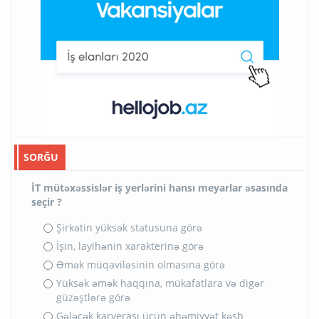
SORĞU
İT mütəxəssislər iş yerlərini hansı meyarlar əsasında
seçir ?
Şirkətin yüksək statusuna görə
İşin, layihənin xarakterinə görə
Əmək müqaviləsinin olmasına görə
Yüksək əmək haqqına, mükafatlara və digər
güzəştlərə görə
Gələcək karyerası üçün əhəmiyyət kəsb