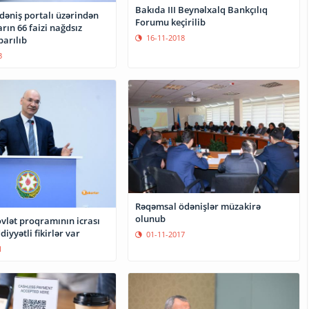
Bakıda III Beynəlxalq Bankçılıq
əniş portalı üzərindən
Forumu keçirilib
rın 66 faizi nağdsız
16-11-2018
arılıb
3
Rəqəmsal ödənişlər müzakirə
olunub
vlət proqramının icrası
ddiyyətli fikirlər var
01-11-2017
1