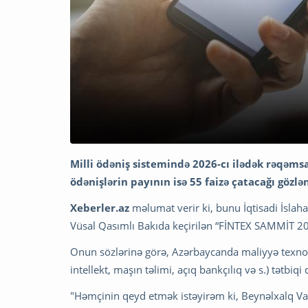
Milli ödəniş sistemində 2026-cı ilədək rəqəms
ödənişlərin payının isə 55 faizə çatacağı gözlən
Xeberler.az
məlumat verir ki, bunu İqtisadi İslah
Vüsal Qasımlı Bakıda keçirilən “FİNTEX SAMMİT 20
Onun sözlərinə görə, Azərbaycanda maliyyə texnolo
intellekt, maşın təlimi, açıq bankçılıq və s.) tətbiq
"Həmçinin qeyd etmək istəyirəm ki, Beynəlxalq V