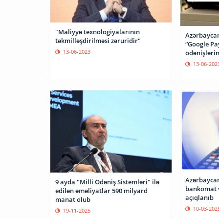
"Maliyyə texnologiyalarının
Azərbaycan
təkmilləşdirilməsi zəruridir"
“Google Pay
13-06-2023
ödənişlərin
13-06-202
Azərbaycan
9 ayda "Milli Ödəniş Sistemləri" ilə
bankomat v
edilən əməliyatlar 590 milyard
açıqlanıb
manat olub
10-03-202
19-11-2025