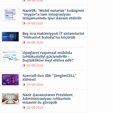
06-08-2026
Nazirlik: “Mobil notariat” tətbiqinin
“mygov”a tam inteqrasiyası
istiqamətində işlər davam etdirilir
06-08-2026
Beş İcra Hakimiyyəti İT sistemlərini
“Hökumət buludu”na köçürüb
06-08-2026
Uşaqların rəqəmsal mühitdə
təhlükəsizliyi gücləndirilir -
Dəyişikliklər nəyi ehtiva edir?
05-08-2026
Azercell-dən illik “ZengimCELL”
xidməti
05-08-2026
Nazir Qazaxıstanın Prezident
Administrasiyası rəhbərinin
müavini ilə görüşüb
05-08-2026