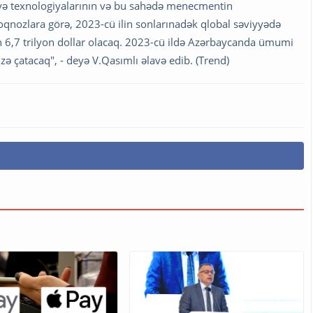
iyyə texnologiyalarının və bu sahədə menecmentin
qnozlara görə, 2023-cü ilin sonlarınadək qlobal səviyyədə
n 6,7 trilyon dollar olacaq. 2023-cü ildə Azərbaycanda ümumi
zə çatacaq", - deyə V.Qasımlı əlavə edib. (Trend)