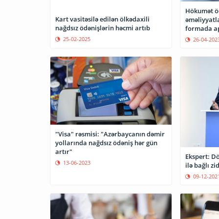
Hökumət öd
Kart vasitəsilə edilən ölkədaxili
əməliyyatla
nağdsız ödənişlərin həcmi artıb
formada ap
25-02-2025
26-04-202
"Visa" rəsmisi: "Azərbaycanın dəmir
yollarında nağdsız ödəniş hər gün
artır"
Ekspert: Dö
13-06-2023
ilə bağlı zi
09-12-202