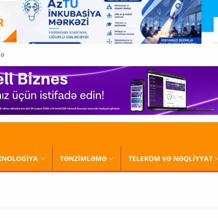
QƏ
XNOLOGİYA
TƏNZİMLƏMƏ
TELEKOM VƏ NƏQLİYYAT