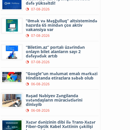
dəfə yüksəltdi!
07-08-2026
“Əmək və Məşğulluq” altsistemində
hazırda 65 mindən çox aktiv
vakansiya var
07-08-2026
“Biletim.az” portalı üzərindən
onlayn bilet alanların sayı 2
dəfəyədək artıb
07-08-2026
“Google”un məlumat emalı mərkəzi
Hindistanda etirazlara səbəb olub
06-08-2026
Rəşad Nəbiyev Zəngilanda
vətəndaşların müraciətlərini
dinləyib
06-08-2026
Xəzər dənizinin dibi ilə Trans-Xəzər
Fiber-Optik Kabel Xəttinin çəkilişi