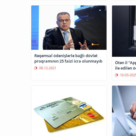
Rəqəmsal ödənişlərlə bağlı dövlət
proqramının 25 faizi icra olunmayıb
Ötən il “Ap
ilə edilən ö
08-12-2021
10-03-202