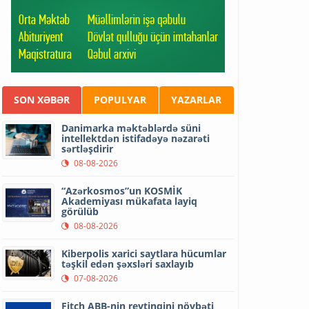
SON XƏBƏR
POPULYAR
YAZARLAR
Danimarka məktəblərdə süni
intellektdən istifadəyə nəzarəti
sərtləşdirir
08-08-2026
“Azərkosmos”un KOSMİK
Akademiyası mükafata layiq
görülüb
08-08-2026
Kiberpolis xarici saytlara hücumlar
təşkil edən şəxsləri saxlayıb
07-08-2026
Fitch ABB-nin reytinqini növbəti