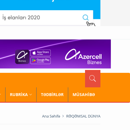
RUBRİKA
TƏDBİRLƏR
MÜSAHİBƏ
Ana Səhifə
RƏQƏMSAL DÜNYA