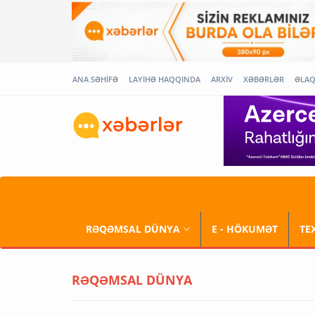
ANA SƏHİFƏ
LAYİHƏ HAQQINDA
ARXİV
XƏBƏRLƏR
ƏLA
RƏQƏMSAL DÜNYA
E - HÖKUMƏT
TE
RƏQƏMSAL DÜNYA