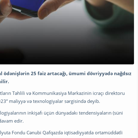
al ödənişlərin 25 faiz artacağı, ümumi dövriyyədə nağdsız
ilir.
atların Təhlili və Kommunikasiya Mərkəzinin icraçı direktoru
23” maliyyə və texnologiyalar sərgisində deyib.
giyalarının inkişafı üçün dünyadakı tendensiyaların (süni
i davam edir.
alyuta Fondu Cənubi Qafqazda iqtisadiyyatda ortamüddətli