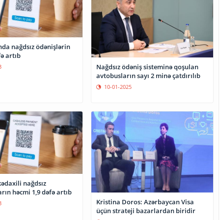
da nağdsız ödənişlərin
ə artıb
Nağdsız ödəniş sisteminə qoşulan
3
avtobusların sayı 2 minə çatdırılıb
10-01-2025
ədaxili nağdsız
rın həcmi 1,9 dəfə artıb
Kristina Doros: Azərbaycan Visa
3
üçün strateji bazarlardan biridir