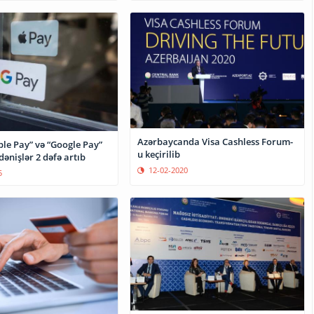
Azərbaycanda Visa Cashless Forum-
ple Pay” və “Google Pay”
u keçirilib
dənişlər 2 dəfə artıb
12-02-2020
5