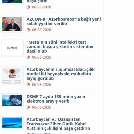
başa çatıb
06-08-2026
AZCON-a "Azərkosmos"la bağlı yeni
səlahiyyətlər verilib
06-08-2026
“Meta”nın süni intellekti test
zamanı başqa şirkətin sisteminə
daxil olub
06-08-2026
Azərbaycanın rəqəmsal idarəçilik
model iki beynəlxalq mükafata
layiq görülüb
06-08-2026
DSMF 7 ayda 135 minə yaxın
elektron arayış verib
06-08-2026
Azərbaycan və Qazaxıstan
Transxəzər Fiber-Optik Kabel
Xəttinin çəkilişini başa çatdırıb