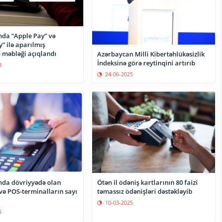
da “Apple Pay” və
” ilə aparılmış
 məbləği açıqlandı
Azərbaycan Milli Kibertəhlükəsizlik
İndeksinə görə reytinqini artırıb
3
24-06-2025
da dövriyyədə olan
Ötən il ödəniş kartlarının 80 faizi
ə POS-terminalların sayı
təmassız ödənişləri dəstəkləyib
10-03-2025
5