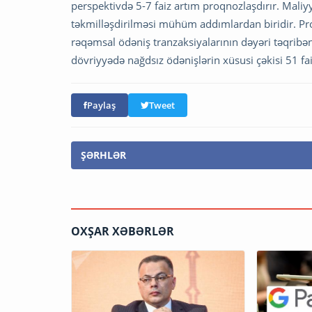
perspektivdə 5-7 faiz artım proqnozlaşdırır. Mal
təkmilləşdirilməsi mühüm addımlardan biridir. Pro
rəqəmsal ödəniş tranzaksiyalarının dəyəri təqribə
dövriyyədə nağdsız ödənişlərin xüsusi çəkisi 51 fai
Paylaş
Tweet
ŞƏRHLƏR
OXŞAR XƏBƏRLƏR