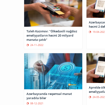
Azərbaycan
həcmi 2 dəf
Taleh Kazımov: "Ölkədaxili nağdsız
19-04-202
əməliyyatların həcmi 20 milyard
manata çatıb"
24-11-2022
Apreldə ölk
əməliyyatla
Azərbaycanda rəqəmsal manat
24-05-202
yaradıla bilər
08-12-2021