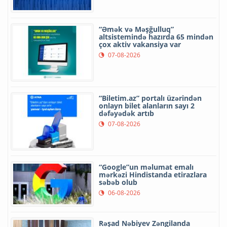
“Əmək və Məşğulluq”
altsistemində hazırda 65 mindən
çox aktiv vakansiya var
07-08-2026
“Biletim.az” portalı üzərindən
onlayn bilet alanların sayı 2
dəfəyədək artıb
07-08-2026
“Google”un məlumat emalı
mərkəzi Hindistanda etirazlara
səbəb olub
06-08-2026
Rəşad Nəbiyev Zəngilanda