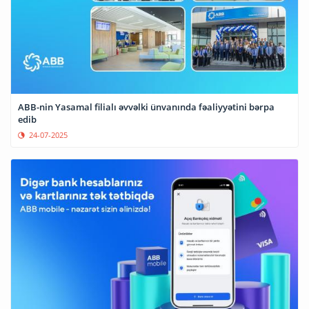
ABB-nin Yasamal filialı əvvəlki ünvanında fəaliyyətini bərpa
edib
24-07-2025