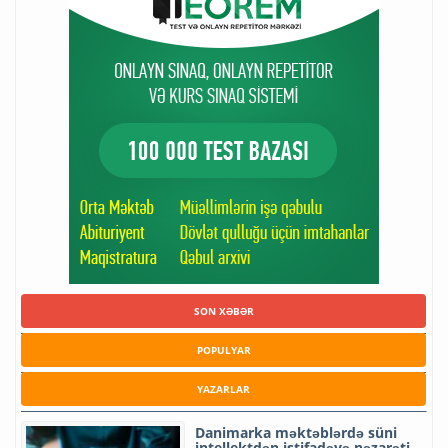
SON XƏBƏR
POPULYAR
YAZARLAR
Danimarka məktəblərdə süni
intellektdən istifadəyə nəzarəti