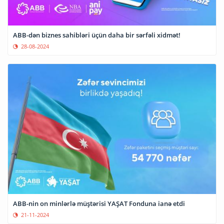
ABB-dən biznes sahibləri üçün daha bir sərfəli xidmət!
28-08-2024
ABB-nin on minlərlə müştərisi YAŞAT Fonduna ianə etdi
21-11-2024