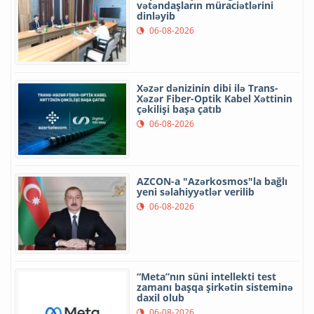
vətəndaşların müraciətlərini
dinləyib
06-08-2026
Xəzər dənizinin dibi ilə Trans-
Xəzər Fiber-Optik Kabel Xəttinin
çəkilişi başa çatıb
06-08-2026
AZCON-a "Azərkosmos"la bağlı
yeni səlahiyyətlər verilib
06-08-2026
“Meta”nın süni intellekti test
zamanı başqa şirkətin sisteminə
daxil olub
06-08-2026