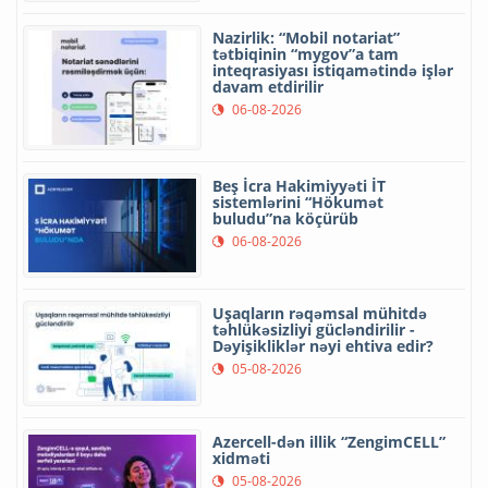
Nazirlik: “Mobil notariat”
tətbiqinin “mygov”a tam
inteqrasiyası istiqamətində işlər
davam etdirilir
06-08-2026
Beş İcra Hakimiyyəti İT
sistemlərini “Hökumət
buludu”na köçürüb
06-08-2026
Uşaqların rəqəmsal mühitdə
təhlükəsizliyi gücləndirilir -
Dəyişikliklər nəyi ehtiva edir?
05-08-2026
Azercell-dən illik “ZengimCELL”
xidməti
05-08-2026