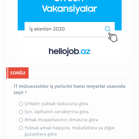
SORĞU
İT mütəxəssislər iş yerlərini hansı meyarlar əsasında
seçir ?
Şirkətin yüksək statusuna görə
İşin, layihənin xarakterinə görə
Əmək müqaviləsinin olmasına görə
Yüksək əmək haqqına, mükafatlara və digər
güzəştlərə görə