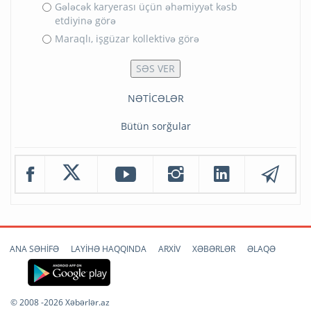
Gələcək karyerası üçün əhəmiyyət kəsb
etdiyinə görə
Maraqlı, işgüzar kollektivə görə
NƏTİCƏLƏR
Bütün sorğular
ANA SƏHİFƏ
LAYİHƏ HAQQINDA
ARXİV
XƏBƏRLƏR
ƏLAQƏ
© 2008 -2026 Xəbərlər.az