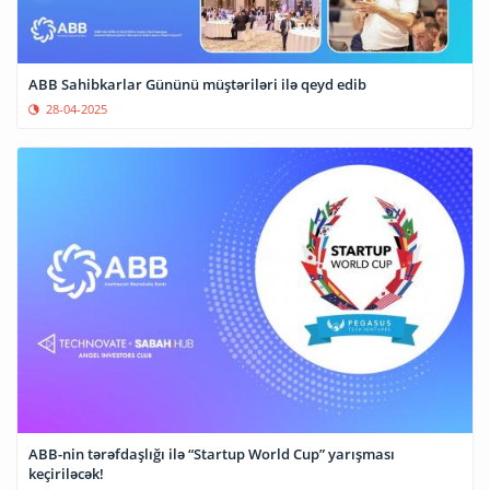
ABB Sahibkarlar Gününü müştəriləri ilə qeyd edib
28-04-2025
ABB-nin tərəfdaşlığı ilə “Startup World Cup” yarışması
keçiriləcək!