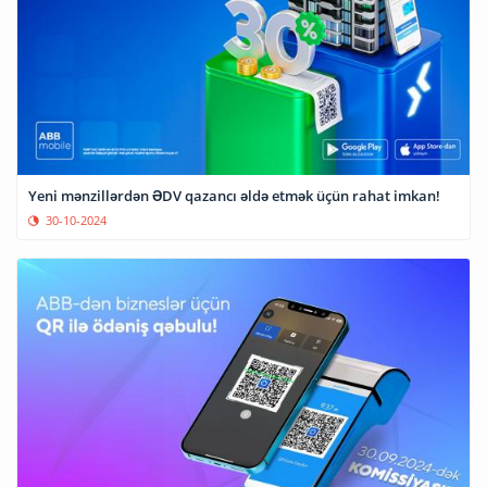
Yeni mənzillərdən ƏDV qazancı əldə etmək üçün rahat imkan!
30-10-2024