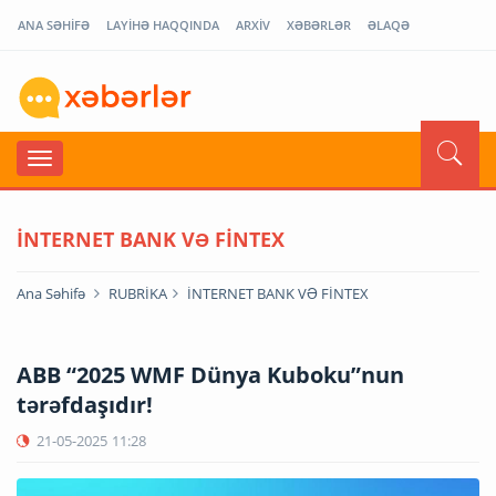
ANA SƏHİFƏ
LAYİHƏ HAQQINDA
ARXİV
XƏBƏRLƏR
ƏLAQƏ
İNTERNET BANK VƏ FİNTEX
Ana Səhifə
RUBRİKA
İNTERNET BANK VƏ FİNTEX
ABB “2025 WMF Dünya Kuboku”nun
tərəfdaşıdır!
21-05-2025
11:28