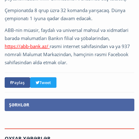
Çempionatda 8 qrup üzrə 32 komanda yarışacaq. Dünya
çempionatı 1 iyuna qədər davam edəcək.
ABB-nin müasir, faydalı və universal məhsul və xidmətləri
barədə məlumatları Bankın filial və şöbələrindən,
https://abb-bank.az/
rəsmi internet səhifəsindən və ya 937
nömrəli Məlumat Mərkəzindən, həmçinin rəsmi Facebook
səhifəsindən əldə etmək olar.
Paylaş
Tweet
ŞƏRHLƏR
OXŞAR XƏBƏRLƏR