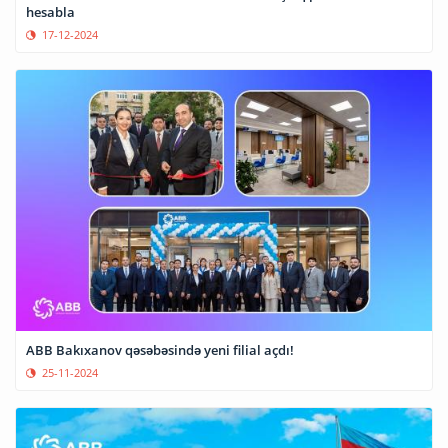
hesabla
17-12-2024
ABB Bakıxanov qəsəbəsində yeni filial açdı!
25-11-2024