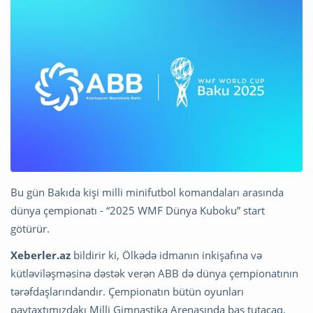
Bu gün Bakıda kişi milli minifutbol komandaları arasında
dünya çempionatı - “2025 WMF Dünya Kuboku” start
götürür.
Xeberler.az
bildirir ki, Ölkədə idmanın inkişafına və
kütləviləşməsinə dəstək verən ABB də dünya çempionatının
tərəfdaşlarındandır. Çempionatın bütün oyunları
paytaxtımızdakı Milli Gimnastika Arenasında baş tutacaq.