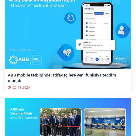
ABB mobile tətbiqində istifadəçilərə yeni funksiya təqdim
olunub
20-11-2024