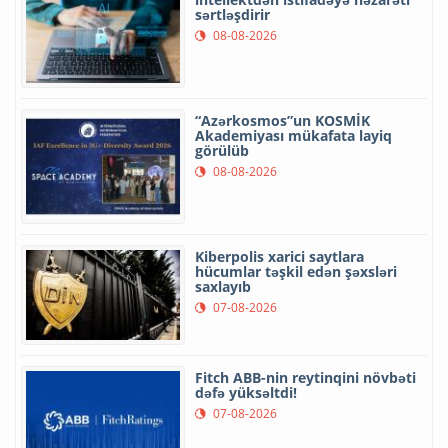
sərtləşdirir
08-08-2026
“Azərkosmos”un KOSMİK
Akademiyası mükafata layiq
görülüb
08-08-2026
Kiberpolis xarici saytlara
hücumlar təşkil edən şəxsləri
saxlayıb
07-08-2026
Fitch ABB-nin reytinqini növbəti
dəfə yüksəltdi!
07-08-2026