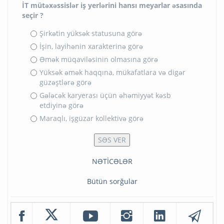
İT mütəxəssislər iş yerlərini hansı meyarlar əsasında
seçir ?
Şirkətin yüksək statusuna görə
İşin, layihənin xarakterinə görə
Əmək müqaviləsinin olmasına görə
Yüksək əmək haqqına, mükafatlara və digər
güzəştlərə görə
Gələcək karyerası üçün əhəmiyyət kəsb
etdiyinə görə
Maraqlı, işgüzar kollektivə görə
NƏTİCƏLƏR
Bütün sorğular