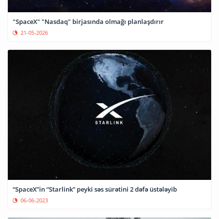
"SpaceX" "Nasdaq" birjasında olmağı planlaşdırır
21-05-2026
“SpaceX”in “Starlink” peyki səs sürətini 2 dəfə üstələyib
06-06-2023