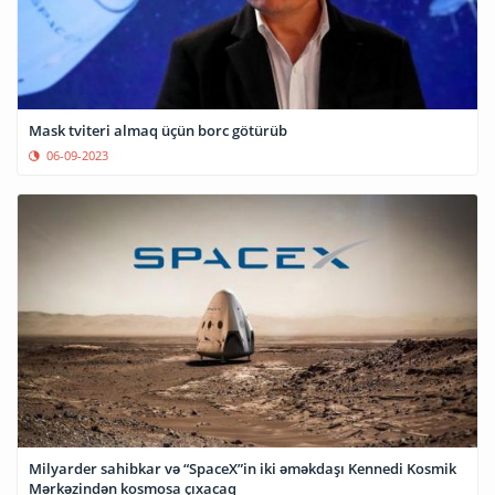
Mask tviteri almaq üçün borc götürüb
06-09-2023
Milyarder sahibkar və “SpaceX”in iki əməkdaşı Kennedi Kosmik
Mərkəzindən kosmosa çıxacaq