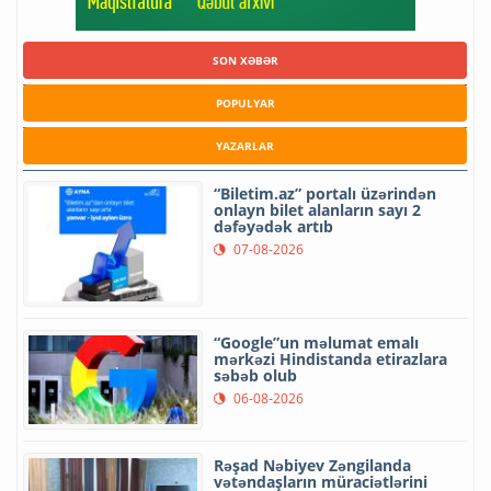
SON XƏBƏR
POPULYAR
YAZARLAR
“Biletim.az” portalı üzərindən
onlayn bilet alanların sayı 2
dəfəyədək artıb
07-08-2026
“Google”un məlumat emalı
mərkəzi Hindistanda etirazlara
səbəb olub
06-08-2026
Rəşad Nəbiyev Zəngilanda
vətəndaşların müraciətlərini