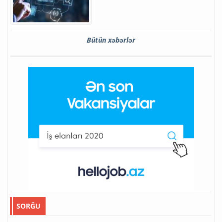
Bütün xəbərlər
SORĞU