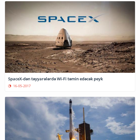
SpaceX-dən təyyarələrdə Wi-Fi təmin edəcək peyk
16-05-2017