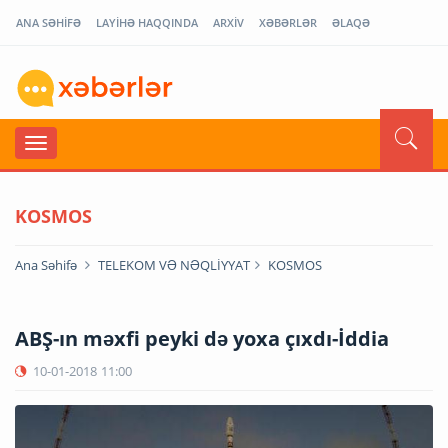
ANA SƏHİFƏ
LAYİHƏ HAQQINDA
ARXİV
XƏBƏRLƏR
ƏLAQƏ
KOSMOS
Ana Səhifə
TELEKOM VƏ NƏQLİYYAT
KOSMOS
ABŞ-ın məxfi peyki də yoxa çıxdı-İddia
10-01-2018
11:00