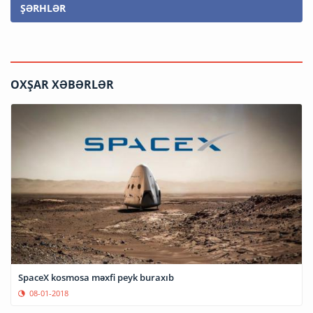
ŞƏRHLƏR
OXŞAR XƏBƏRLƏR
SpaceX kosmosa məxfi peyk buraxıb
08-01-2018