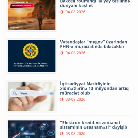
Bakcell rouminqi ilə yay tətilində
dünyanı kəşf et
04-08-2026
Vətəndaşlar “mygov” üzərindən
FHN-ə müraciət edə biləcəklər
04-08-2026
İqtisadiyyat Nazirliyinin
xidmətlərinə 13 milyondan artıq
müraciət olub
03-08-2026
"Elektron kredit və zəmanət"
sisteminin Əsasnaməsi" dəyişib
03-08-2026