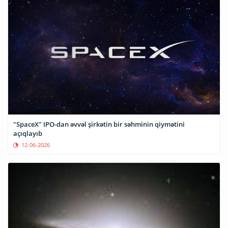
"SpaceX" IPO-dan əvvəl şirkətin bir səhminin qiymətini
açıqlayıb
12-06-2026