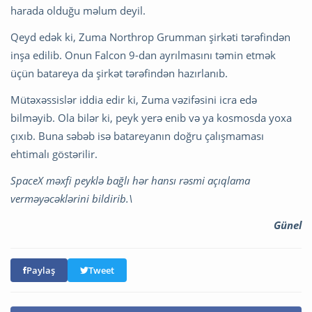
harada olduğu məlum deyil.
Qeyd edək ki, Zuma Northrop Grumman şirkəti tərəfindən
inşa edilib. Onun Falcon 9-dan ayrılmasını təmin etmək
üçün batareya da şirkət tərəfindən hazırlanıb.
Mütəxəssislər iddia edir ki, Zuma vəzifəsini icra edə
bilməyib. Ola bilər ki, peyk yerə enib və ya kosmosda yoxa
çıxıb. Buna səbəb isə batareyanın doğru çalışmaması
ehtimalı göstərilir.
SpaceX məxfi peyklə bağlı hər hansı rəsmi açıqlama
verməyəcəklərini bildirib.\
Günel
Paylaş
Tweet