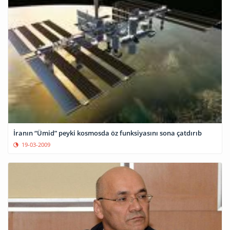
İranın “Ümid” peyki kosmosda öz funksiyasını sona çatdırıb
19-03-2009