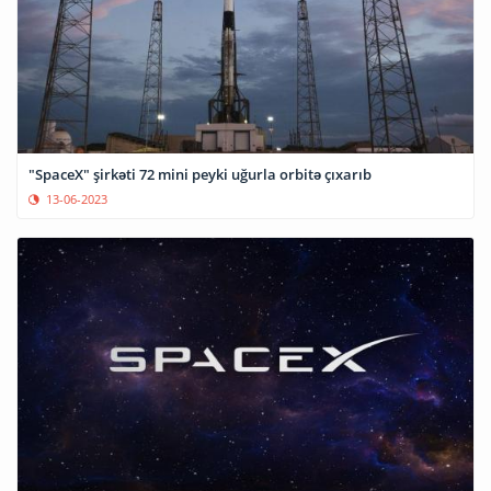
"SpaceX" şirkəti 72 mini peyki uğurla orbitə çıxarıb
13-06-2023