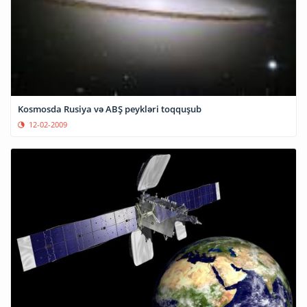
Kosmosda Rusiya və ABŞ peykləri toqquşub
12-02-2009