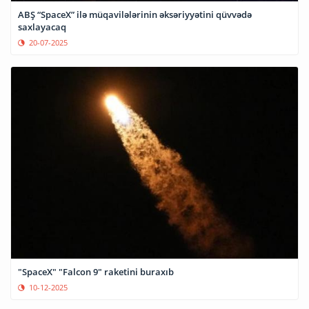
ABŞ “SpaceX” ilə müqavilələrinin əksəriyyətini qüvvədə
saxlayacaq
20-07-2025
"SpaceX" "Falcon 9" raketini buraxıb
10-12-2025