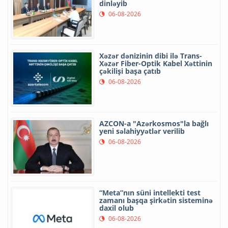
dinləyib
06-08-2026
Xəzər dənizinin dibi ilə Trans-
Xəzər Fiber-Optik Kabel Xəttinin
çəkilişi başa çatıb
06-08-2026
AZCON-a "Azərkosmos"la bağlı
yeni səlahiyyətlər verilib
06-08-2026
“Meta”nın süni intellekti test
zamanı başqa şirkətin sisteminə
daxil olub
06-08-2026