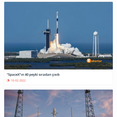
“SpaceX”ın 40 peyki sıradan çıxıb
10-02-2022