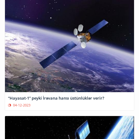
“Hayasat-1” peyki İrəvana hansı üstünlüklər verir?
04-12-2023