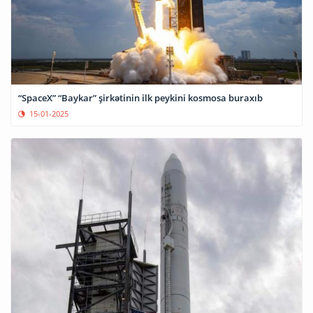
“SpaceX” “Baykar” şirkətinin ilk peykini kosmosa buraxıb
15-01-2025