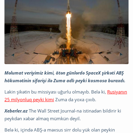
Məlumat veriyimiz kimi, ötən günlərdə SpaceX şirkəti ABŞ
hökumətinin sifarişi ilə Zuma adlı peyki kosmosa buraxdı.
Lakin şikətin bu missiyası uğurlu olmayıb. Belə ki,
Rusiyanın
25 milyonluq peyki kimi
Zuma da yoxa çıxıb.
Xeberler.az
The Wall Street Journal-na istinadən bildirir ki
peykdən xəbər almaq mümkün deyil.
Belə ki, içində ABŞ-a məxsus sirr dolu yük olan peykin