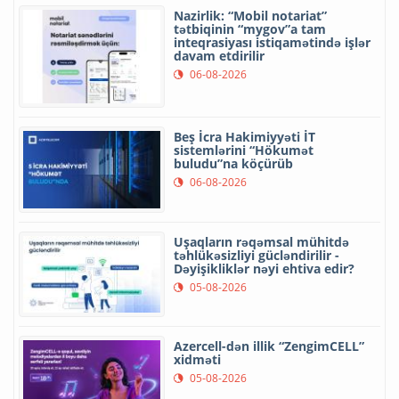
Nazirlik: “Mobil notariat”
tətbiqinin “mygov”a tam
inteqrasiyası istiqamətində işlər
davam etdirilir
06-08-2026
Beş İcra Hakimiyyəti İT
sistemlərini “Hökumət
buludu”na köçürüb
06-08-2026
Uşaqların rəqəmsal mühitdə
təhlükəsizliyi gücləndirilir -
Dəyişikliklər nəyi ehtiva edir?
05-08-2026
Azercell-dən illik “ZengimCELL”
xidməti
05-08-2026