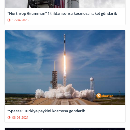
“Northrop Grumman” 14 ildən sonra kosmosa raket göndərib
17-04-2025
“SpaceX” Türkiyə peykini kosmosa göndərib
08-01-2021