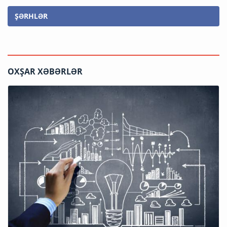
ŞƏRHLƏR
OXŞAR XƏBƏRLƏR