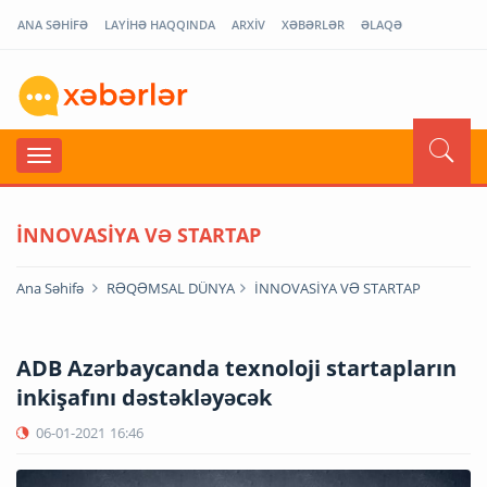
ANA SƏHİFƏ
LAYİHƏ HAQQINDA
ARXİV
XƏBƏRLƏR
ƏLAQƏ
İNNOVASİYA VƏ STARTAP
Ana Səhifə
RƏQƏMSAL DÜNYA
İNNOVASİYA VƏ STARTAP
ADB Azərbaycanda texnoloji startapların
inkişafını dəstəkləyəcək
06-01-2021
16:46