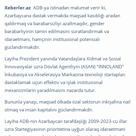
Xeberler.az
ADB-yə istinadən məlumat verir ki,
Azərbaycana dəstək verməkdə məqsəd kasıblığı aradan
qaldırmaq və bərabərsizliyi azaltmaqdır, gender
bərabərliyinin təmin edilməsini sürətləndirmək və
idarəetməni, həmçinin institusional potensialı
gücləndirməkdir.
Layihə Prezident yanında Vətəndaşlara Xidmət və Sosial
İnnovasiyalar üzrə Dövlət Agentliyin (ASAN) "INNOLAND"
İnkubasiya və Akselerasiya Mərkəzinə texnoloji startapları
dəstəkləmək üçün effektiv və işlək institusional
mexanizmlərin yaradılmasını nəzərdə tutur.
Bununla yanaşı, məqsəd ölkədə özəl sektorun inkişafına nail
olmaq və insan kapitalını gücləndirməkdir.
Layihə ADB-nin Azərbaycan tərəfdaşlığı 2009-2023-cü illər
üzrə Startegiyasının prioritetinə uyğun olaraq idarəetməni