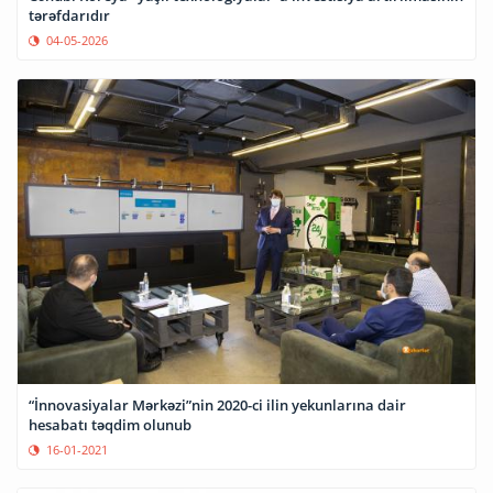
tərəfdarıdır
04-05-2026
“İnnovasiyalar Mərkəzi”nin 2020-ci ilin yekunlarına dair
hesabatı təqdim olunub
16-01-2021