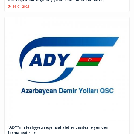
16-01-2025
“ADY”nin fəaliyyəti rəqəmsal alətlər vasitəsilə yenidən
formalaşdırılır