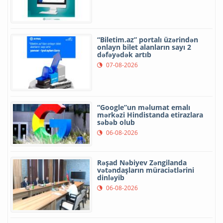
“Biletim.az” portalı üzərindən
onlayn bilet alanların sayı 2
dəfəyədək artıb
07-08-2026
“Google”un məlumat emalı
mərkəzi Hindistanda etirazlara
səbəb olub
06-08-2026
Rəşad Nəbiyev Zəngilanda
vətəndaşların müraciətlərini
dinləyib
06-08-2026