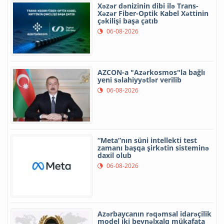
Xəzər dənizinin dibi ilə Trans-
Xəzər Fiber-Optik Kabel Xəttinin
çəkilişi başa çatıb
06-08-2026
AZCON-a "Azərkosmos"la bağlı
yeni səlahiyyətlər verilib
06-08-2026
“Meta”nın süni intellekti test
zamanı başqa şirkətin sisteminə
daxil olub
06-08-2026
Azərbaycanın rəqəmsal idarəçilik
model iki beynəlxalq mükafata