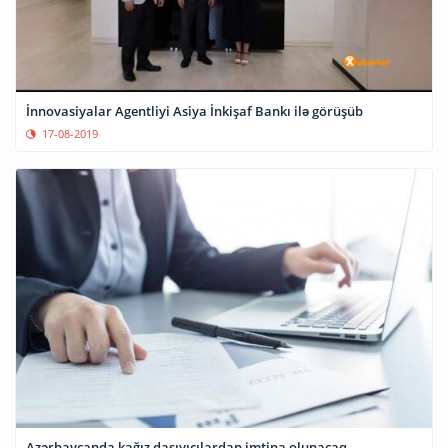
İnnovasiyalar Agentliyi Asiya İnkişaf Bankı ilə görüşüb
17-08-2019
Azərbaycanda kağız daşıyıcılardan imtina olunacaq