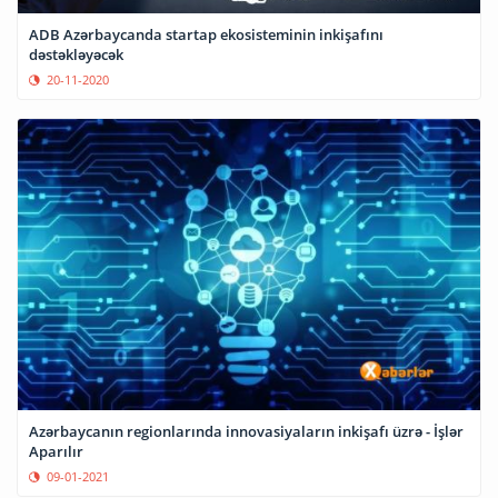
ADB Azərbaycanda startap ekosisteminin inkişafını
dəstəkləyəcək
20-11-2020
Azərbaycanın regionlarında innovasiyaların inkişafı üzrə - İşlər
Aparılır
09-01-2021