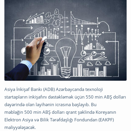
Asiya İnkişaf Bankı (ADB) Azərbaycanda texnoloji
startapların inkişafını dəstəkləmək üçün 550 min ABŞ dolları
dəyərində olan layihənin icrasına başlayıb. Bu
məbləğin 500 min ABŞ dolları qrant şəklində Koreyanın
Elektron Asiya və Bilik Tərəfdaşlığı Fondundan (EAKPF)
maliyyələşəcək.