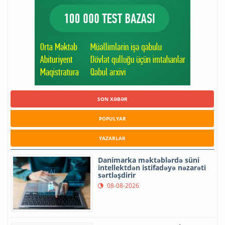
SON XƏBƏR
POPULYAR
YAZARLAR
Danimarka məktəblərdə süni
intellektdən istifadəyə nəzarəti
sərtləşdirir
08-08-2026