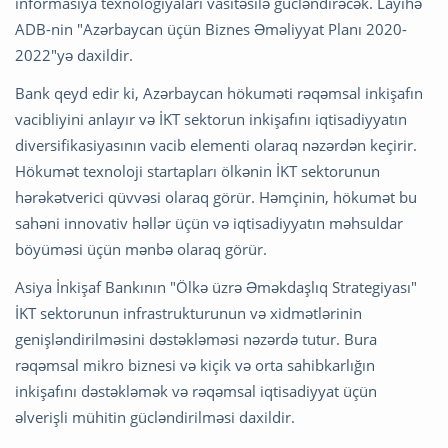
informasiya texnologiyaları vasitəsilə gücləndirəcək. Layihə
ADB-nin "Azərbaycan üçün Biznes Əməliyyat Planı 2020-
2022"yə daxildir.
Bank qeyd edir ki, Azərbaycan hökuməti rəqəmsal inkişafın
vacibliyini anlayır və İKT sektorun inkişafını iqtisadiyyatın
diversifikasiyasının vacib elementi olaraq nəzərdən keçirir.
Hökumət texnoloji startapları ölkənin İKT sektorunun
hərəkətverici qüvvəsi olaraq görür. Həmçinin, hökumət bu
sahəni innovativ həllər üçün və iqtisadiyyatın məhsuldar
böyüməsi üçün mənbə olaraq görür.
Asiya İnkişaf Bankının "Ölkə üzrə Əməkdaşlıq Strategiyası"
İKT sektorunun infrastrukturunun və xidmətlərinin
genişləndirilməsini dəstəkləməsi nəzərdə tutur. Bura
rəqəmsal mikro biznesi və kiçik və orta sahibkarlığın
inkişafını dəstəkləmək və rəqəmsal iqtisadiyyat üçün
əlverişli mühitin gücləndirilməsi daxildir.