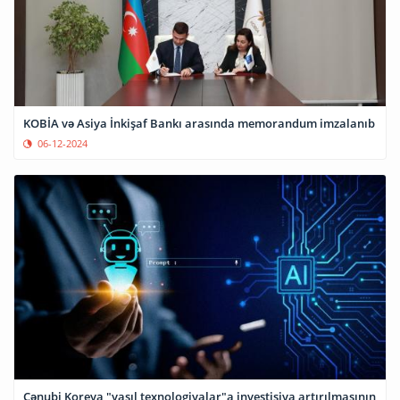
KOBİA və Asiya İnkişaf Bankı arasında memorandum imzalanıb
06-12-2024
Cənubi Koreya "yaşıl texnologiyalar"a investisiya artırılmasının