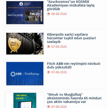
“Azərkosmos”un KOSMİK
Akademiyası mükafata layiq
görülüb
08-08-2026
Kiberpolis xarici saytlara
hücumlar təşkil edən şəxsləri
saxlayıb
07-08-2026
Fitch ABB-nin reytinqini növbəti
dəfə yüksəltdi!
07-08-2026
“Əmək və Məşğulluq”
altsistemində hazırda 65 mindən
çox aktiv vakansiya var
07-08-2026