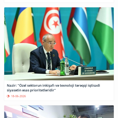
Nazir: "Özəl sektorun inkişafı və texnoloji tərəqqi iqtisadi
siyasətin əsas prioritetləridir"
18-06-2026