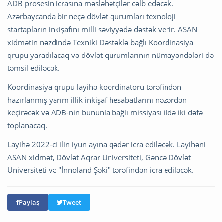
ADB prosesin icrasına məsləhətçilər cəlb edəcək.
Azərbaycanda bir neçə dövlət qurumları texnoloji
startapların inkişafını milli səviyyədə dəstək verir. ASAN
xidmətin nəzdində Texniki Dəstəklə bağlı Koordinasiya
qrupu yaradılacaq və dövlət qurumlarının nümayəndələri də
təmsil ediləcək.
Koordinasiya qrupu layihə koordinatoru tərəfindən
hazırlanmış yarım illik inkişaf hesabatlarını nəzərdən
keçirəcək və ADB-nin bununla bağlı missiyası ildə iki dəfə
toplanacaq.
Layihə 2022-ci ilin iyun ayına qədər icra ediləcək. Layihəni
ASAN xidmət, Dövlət Aqrar Universiteti, Gəncə Dövlət
Universiteti və "İnnoland Şəki" tərəfindən icra ediləcək.
Paylaş
Tweet