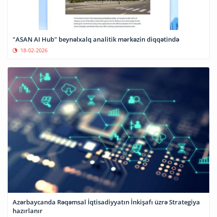
"ASAN AI Hub" beynəlxalq analitik mərkəzin diqqətində
18-02-2026
Azərbaycanda Rəqəmsal İqtisadiyyatın İnkişafı üzrə Strategiya
hazırlanır