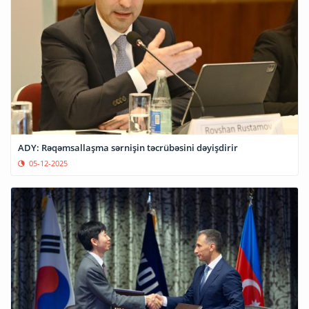
ADY: Rəqəmsallaşma sərnişin təcrübəsini dəyişdirir
05-12-2025