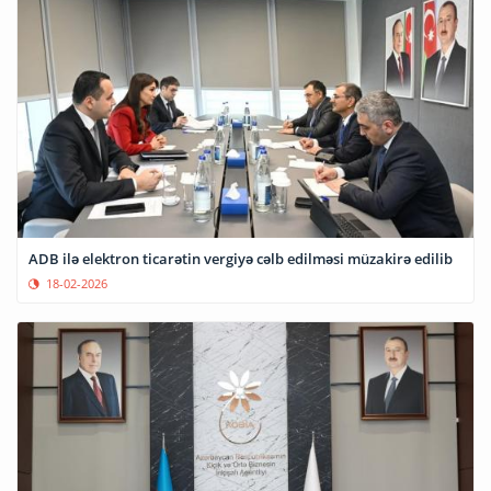
ADB ilə elektron ticarətin vergiyə cəlb edilməsi müzakirə edilib
18-02-2026