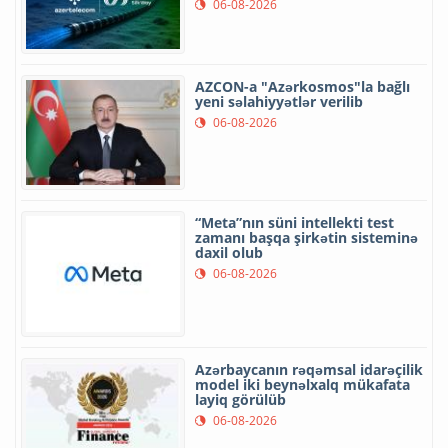
06-08-2026
AZCON-a "Azərkosmos"la bağlı
yeni səlahiyyətlər verilib
06-08-2026
“Meta”nın süni intellekti test
zamanı başqa şirkətin sisteminə
daxil olub
06-08-2026
Azərbaycanın rəqəmsal idarəçilik
model iki beynəlxalq mükafata
layiq görülüb
06-08-2026