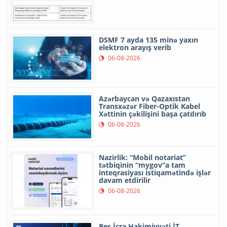
DSMF 7 ayda 135 minə yaxın
elektron arayış verib
06-08-2026
Azərbaycan və Qazaxıstan
Transxəzər Fiber-Optik Kabel
Xəttinin çəkilişini başa çatdırıb
06-08-2026
Nazirlik: “Mobil notariat”
tətbiqinin “mygov”a tam
inteqrasiyası istiqamətində işlər
davam etdirilir
06-08-2026
Beş İcra Hakimiyyəti İT