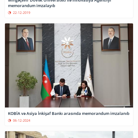
Mingəçevir Dövlət Universiteti ilə İnnovasiya Agentliyi
memorandum imzalayıb
22-12-2019
KOBİA və Asiya İnkişaf Bankı arasında memorandum imzalanıb
06-12-2024