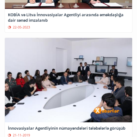
KOBİA və Litva İnnovasiyalar Agentliyi arasında əməkdaşlığa
dair sənəd imzalanıb
22-05-2023
İnnovasiyalar Agentliyinin nümayəndələri tələbələrlə görüşüb
21-11-2019