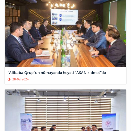
“Alibaba Qrup”un nümayəndə heyəti “ASAN xidmət”də
28-02-2024