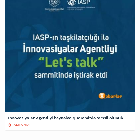
İnnovasiyalar Agentliyi beynəlxalq sammitdə təmsil olunub
24-02-2021