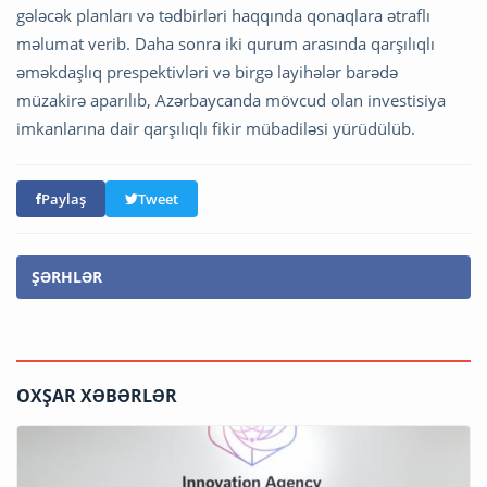
gələcək planları və tədbirləri haqqında qonaqlara ətraflı
məlumat verib. Daha sonra iki qurum arasında qarşılıqlı
əməkdaşlıq prespektivləri və birgə layihələr barədə
müzakirə aparılıb, Azərbaycanda mövcud olan investisiya
imkanlarına dair qarşılıqlı fikir mübadiləsi yürüdülüb.
Paylaş
Tweet
ŞƏRHLƏR
OXŞAR XƏBƏRLƏR