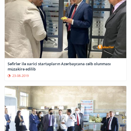
Səfirlər ilə xarici startapların Azərbaycana cəlb olunması
müzakirə edilib
23-08-2019