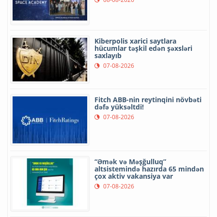
Kiberpolis xarici saytlara
hücumlar təşkil edən şəxsləri
saxlayıb
07-08-2026
Fitch ABB-nin reytinqini növbəti
dəfə yüksəltdi!
07-08-2026
“Əmək və Məşğulluq”
altsistemində hazırda 65 mindən
çox aktiv vakansiya var
07-08-2026