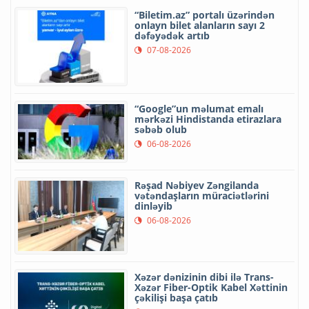
“Biletim.az” portalı üzərindən
onlayn bilet alanların sayı 2
dəfəyədək artıb
07-08-2026
“Google”un məlumat emalı
mərkəzi Hindistanda etirazlara
səbəb olub
06-08-2026
Rəşad Nəbiyev Zəngilanda
vətəndaşların müraciətlərini
dinləyib
06-08-2026
Xəzər dənizinin dibi ilə Trans-
Xəzər Fiber-Optik Kabel Xəttinin
çəkilişi başa çatıb