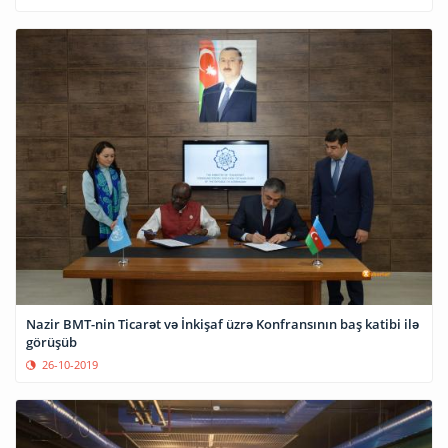
Nazir BMT-nin Ticarət və İnkişaf üzrə Konfransının baş katibi ilə
görüşüb
26-10-2019