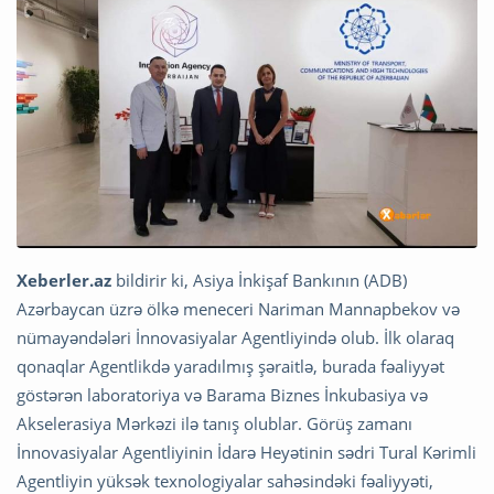
Xeberler.az
bildirir ki, Asiya İnkişaf Bankının (ADB)
Azərbaycan üzrə ölkə meneceri Nariman Mannapbekov və
nümayəndələri İnnovasiyalar Agentliyində olub. İlk olaraq
qonaqlar Agentlikdə yaradılmış şəraitlə, burada fəaliyyət
göstərən laboratoriya və Barama Biznes İnkubasiya və
Akselerasiya Mərkəzi ilə tanış olublar. Görüş zamanı
İnnovasiyalar Agentliyinin İdarə Heyətinin sədri Tural Kərimli
Agentliyin yüksək texnologiyalar sahəsindəki fəaliyyəti,