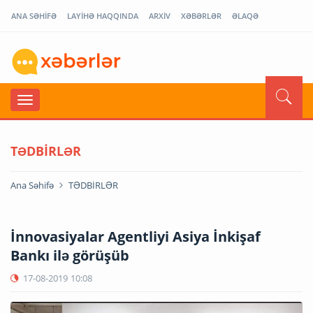
ANA SƏHİFƏ
LAYİHƏ HAQQINDA
ARXİV
XƏBƏRLƏR
ƏLAQƏ
TƏDBİRLƏR
Ana Səhifə
TƏDBİRLƏR
İnnovasiyalar Agentliyi Asiya İnkişaf
Bankı ilə görüşüb
17-08-2019
10:08