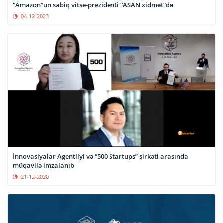
“Amazon”un sabiq vitse-prezidenti “ASAN xidmət”də
04-12-2023
İnnovasiyalar Agentliyi və “500 Startups” şirkəti arasında
müqavilə imzalanıb
21-12-2020