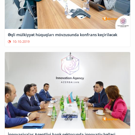
Əqli mülkiyyət hüquqları mövzusunda konfrans keçiriləcək
10-10-2019
İnnovasiyalar Agentliyi bank sektorunda innovativ həlləri