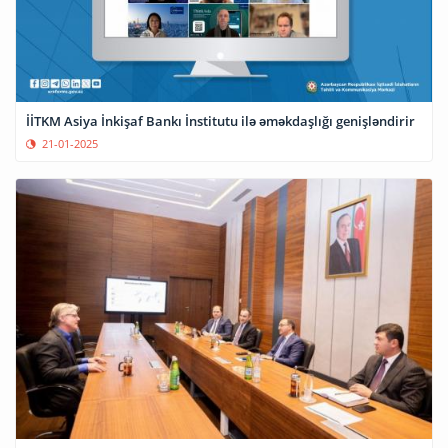
İİTKM Asiya İnkişaf Bankı İnstitutu ilə əməkdaşlığı genişləndirir
21-01-2025