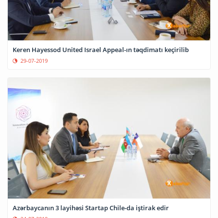
Keren Hayessod United Israel Appeal-ın təqdimatı keçirilib
29-07-2019
Azərbaycanın 3 layihəsi Startap Chile-da iştirak edir