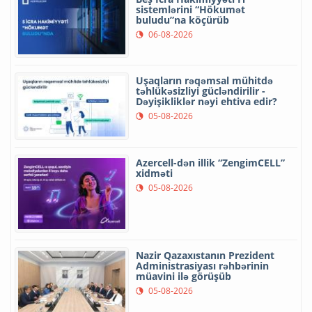
sistemlərini “Hökumət
buludu”na köçürüb
06-08-2026
Uşaqların rəqəmsal mühitdə
təhlükəsizliyi gücləndirilir -
Dəyişikliklər nəyi ehtiva edir?
05-08-2026
Azercell-dən illik “ZengimCELL”
xidməti
05-08-2026
Nazir Qazaxıstanın Prezident
Administrasiyası rəhbərinin
müavini ilə görüşüb
05-08-2026