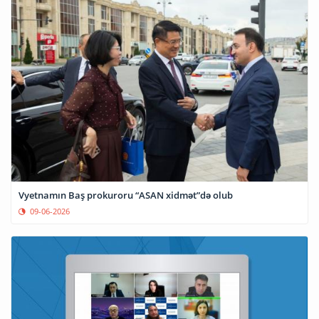
Vyetnamın Baş prokuroru “ASAN xidmət”də olub
09-06-2026