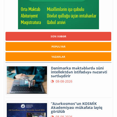
SON XƏBƏR
POPULYAR
YAZARLAR
Danimarka məktəblərdə süni
intellektdən istifadəyə nəzarəti
sərtləşdirir
08-08-2026
“Azərkosmos”un KOSMİK
Akademiyası mükafata layiq
görülüb
08-08-2026