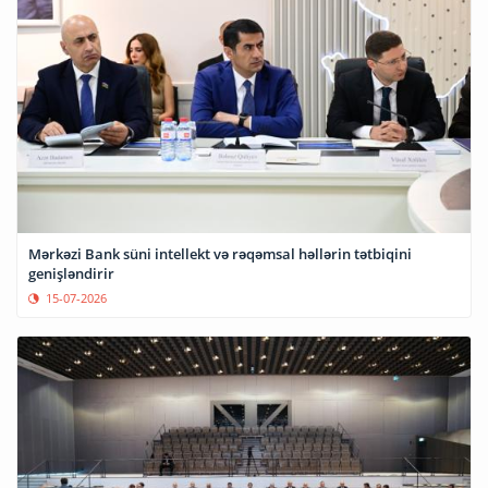
Mərkəzi Bank süni intellekt və rəqəmsal həllərin tətbiqini
genişləndirir
15-07-2026