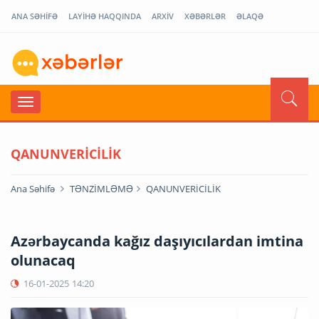
ANA SƏHİFƏ
LAYİHƏ HAQQINDA
ARXİV
XƏBƏRLƏR
ƏLAQƏ
QANUNVERİCİLİK
Ana Səhifə
TƏNZİMLƏMƏ
QANUNVERİCİLİK
Azərbaycanda kağız daşıyıcılardan imtina
olunacaq
16-01-2025
14:20