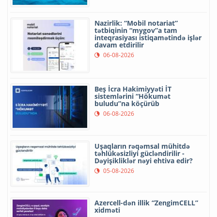
Nazirlik: “Mobil notariat”
tətbiqinin “mygov”a tam
inteqrasiyası istiqamətində işlər
davam etdirilir
06-08-2026
Beş İcra Hakimiyyəti İT
sistemlərini “Hökumət
buludu”na köçürüb
06-08-2026
Uşaqların rəqəmsal mühitdə
təhlükəsizliyi gücləndirilir -
Dəyişikliklər nəyi ehtiva edir?
05-08-2026
Azercell-dən illik “ZengimCELL”
xidməti