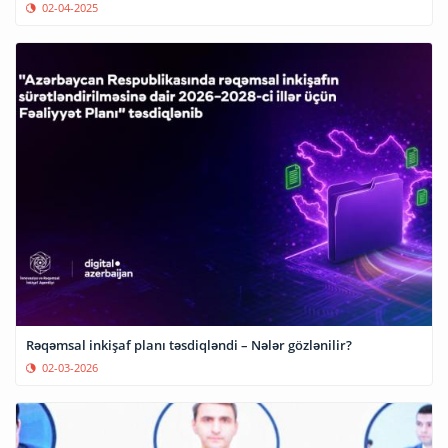
02-04-2025
Rəqəmsal inkişaf planı təsdiqləndi – Nələr gözlənilir?
02-03-2026