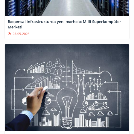
Rəqəmsal infrastrukturda yeni mərhələ: Milli Superkompüter
Mərkəzi
25-05-2026