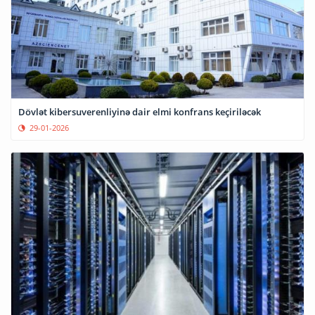
Dövlət kibersuverenliyinə dair elmi konfrans keçiriləcək
29-01-2026