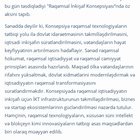
bu gün təsdiqlədiyi "Rəqəmsal İnkişaf Konsepsiyası”nda öz
əksini tapıb.
Sənəddə deyilir ki, Konsepsiya rəqəmsal texnologiyaların
tətbiqi yolu ilə dövlət idarəetməsinin təkmilləşdirilməsini,
iqtisadi inkişafın sürətləndirilməsini, vətəndaşların həyat
keyfiyyətinin artırılmasını hədəfləyir. Sənəd rəqəmsal
hökumət, rəqəmsal iqtisadiyyat və rəqəmsal cəmiyyət
prinsipləri əsasında hazırlanıb. Məqsəd ölkə vətəndaşlarının
rifahını yüksəltmək, dövlət xidmətlərini modernləşdirmək və
iqtisadiyyatın rəqəmsal transformasiyasını
sürətləndirməkdir. Konsepsiyada rəqəmsal iqtisadiyyatın
inkişafı üçün İKT infrastrukturunun təkmilləşdirilməsi, biznes
və startap ekosistemlərinin gücləndirilməsi nəzərdə tutulur.
Həmçinin, rəqəmsal texnologiyaların, xüsusən süni intellekt
və blokçeyn kimi innovasiyaların tətbiqi əsas məqsədlərdən
biri olaraq müəyyən edilib.