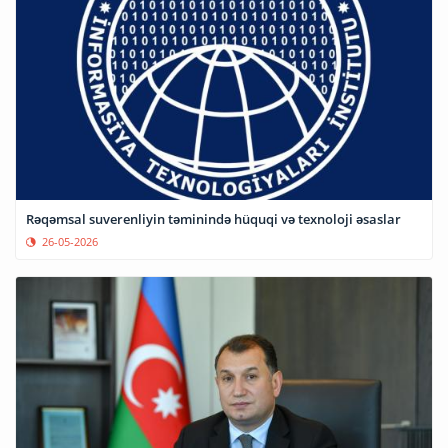
Rəqəmsal suverenliyin təminində hüquqi və texnoloji əsaslar
26-05-2026