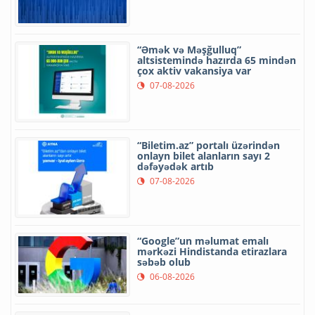
“Əmək və Məşğulluq”
altsistemində hazırda 65 mindən
çox aktiv vakansiya var
07-08-2026
“Biletim.az” portalı üzərindən
onlayn bilet alanların sayı 2
dəfəyədək artıb
07-08-2026
“Google”un məlumat emalı
mərkəzi Hindistanda etirazlara
səbəb olub
06-08-2026