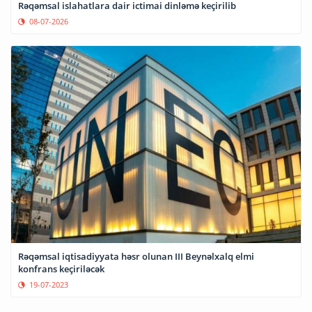
Rəqəmsal islahatlara dair ictimai dinləmə keçirilib
08-07-2026
Rəqəmsal iqtisadiyyata həsr olunan III Beynəlxalq elmi
konfrans keçiriləcək
19-07-2023