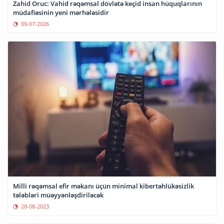
Zahid Oruc: Vahid rəqəmsal dövlətə keçid insan hüquqlarının
müdafiəsinin yeni mərhələsidir
09-07-2026
Milli rəqəmsal efir məkanı üçün minimal kibertəhlükəsizlik
tələbləri müəyyənləşdiriləcək
28-08-2023