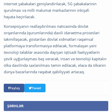
internet şəbəkələri genişləndiriləcək, 5G şəbəkələrinin
qurulması və milli məlumat mərkəzlərinin inkişafı
həyata keçiriləcək.
Konsepsiyanın reallaşdırılması nəticəsində dövlət
orqanlarında (qurumlarında) daxili idarəetmə prosesləri
təkmilləşəcək, göstərilən dövlət xidmətləri rəqəmsal
platformaya transformasiya ediləcək, formalaşan yeni
texnoloji tələblər əsasında dəyişən iqtisadi fəaliyyətlərin
çevik uyğunlaşması baş verəcək, insan və texnoloji kapitalın
ölkə daxilində saxlanılması təmin ediləcək, eləcə də ölkənin
dünya bazarlarında rəqabət qabiliyyəti artacaq.
Paylaş
Tweet
ŞƏRHLƏR