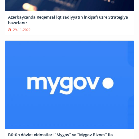
Azərbaycanda Rəqəmsal İqtisadiyyatın İnkişafı üzrə Strategiya
hazırlanır
29-11-2022
Bütün dövlət xidmətləri "Mygov" və "Mygov Biznes" ilə