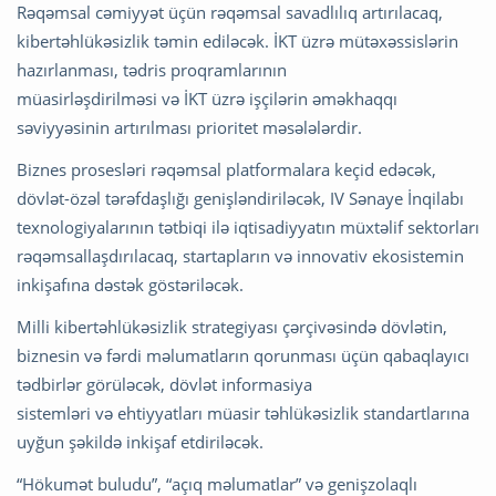
Rəqəmsal cəmiyyət üçün rəqəmsal savadlılıq artırılacaq,
kibertəhlükəsizlik təmin ediləcək. İKT üzrə mütəxəssislərin
hazırlanması, tədris proqramlarının
müasirləşdirilməsi və İKT üzrə işçilərin əməkhaqqı
səviyyəsinin artırılması prioritet məsələlərdir.
Biznes prosesləri rəqəmsal platformalara keçid edəcək,
dövlət-özəl tərəfdaşlığı genişləndiriləcək, IV Sənaye İnqilabı
texnologiyalarının tətbiqi ilə iqtisadiyyatın müxtəlif sektorları
rəqəmsallaşdırılacaq, startapların və innovativ ekosistemin
inkişafına dəstək göstəriləcək.
Milli kibertəhlükəsizlik strategiyası çərçivəsində dövlətin,
biznesin və fərdi məlumatların qorunması üçün qabaqlayıcı
tədbirlər görüləcək, dövlət informasiya
sistemləri və ehtiyyatları müasir təhlükəsizlik standartlarına
uyğun şəkildə inkişaf etdiriləcək.
“Hökumət buludu”, “açıq məlumatlar” və genişzolaqlı