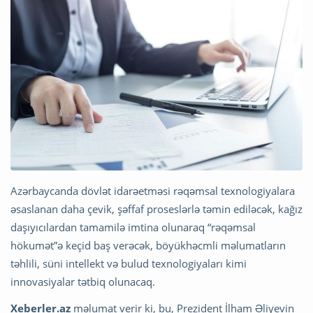
Azərbaycanda dövlət idarəetməsi rəqəmsal texnologiyalara
əsaslanan daha çevik, şəffaf proseslərlə təmin ediləcək, kağız
daşıyıcılardan tamamilə imtina olunaraq “rəqəmsal
hökumət”ə keçid baş verəcək, böyükhəcmli məlumatların
təhlili, süni intellekt və bulud texnologiyaları kimi
innovasiyalar tətbiq olunacaq.
Xeberler.az
məlumat verir ki, bu, Prezident İlham Əliyevin