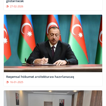
göstəriləcək
27-02-2026
Rəqəmsal hökumət arxitekturası hazırlanacaq
16-01-2025