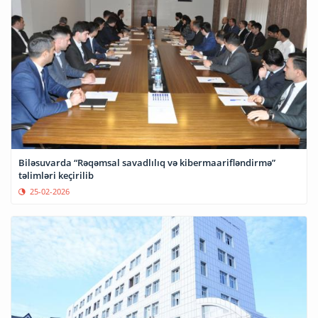
Biləsuvarda “Rəqəmsal savadlılıq və kibermaarifləndirmə”
təlimləri keçirilib
25-02-2026