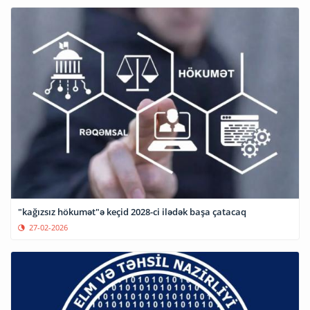
"kağızsız hökumət"ə keçid 2028-ci ilədək başa çatacaq
27-02-2026