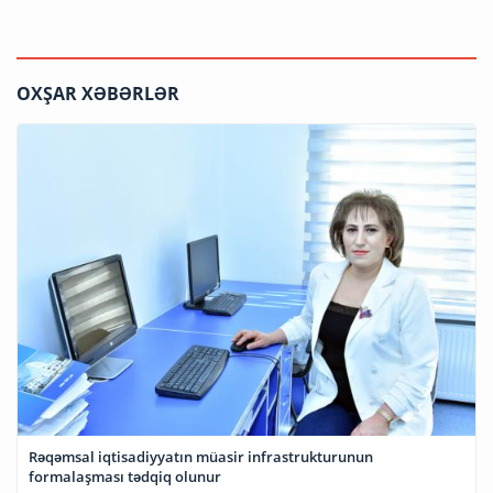
OXŞAR XƏBƏRLƏR
Rəqəmsal iqtisadiyyatın müasir infrastrukturunun
formalaşması tədqiq olunur