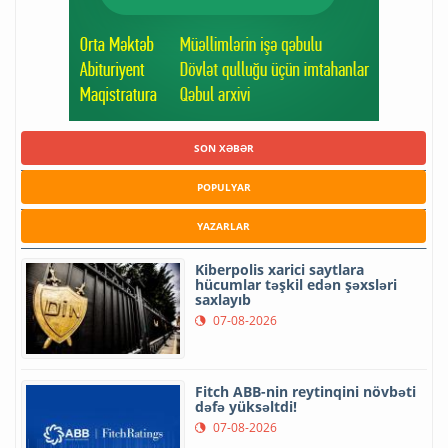
SON XƏBƏR
POPULYAR
YAZARLAR
Kiberpolis xarici saytlara
hücumlar təşkil edən şəxsləri
saxlayıb
07-08-2026
Fitch ABB-nin reytinqini növbəti
dəfə yüksəltdi!
07-08-2026