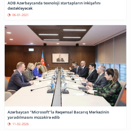
ADB Azərbaycanda texnoloji startapların inkişafını
dəstəkləyəcək
06-01-2021
Azərbaycan "Microsoft"la Rəqəmsal Bacarıq Mərkəzinin
yaradılmasını müzakirə edib
11-02-2026