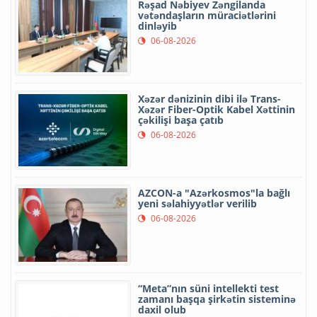
Rəşad Nəbiyev Zəngilanda
vətəndaşların müraciətlərini
dinləyib
06-08-2026
Xəzər dənizinin dibi ilə Trans-
Xəzər Fiber-Optik Kabel Xəttinin
çəkilişi başa çatıb
06-08-2026
AZCON-a "Azərkosmos"la bağlı
yeni səlahiyyətlər verilib
06-08-2026
“Meta”nın süni intellekti test
zamanı başqa şirkətin sisteminə
daxil olub