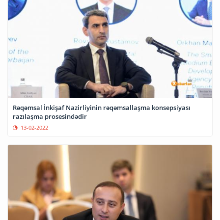
Rəqəmsal İnkişaf Nazirliyinin rəqəmsallaşma konsepsiyası
razılaşma prosesindədir
13-02-2022