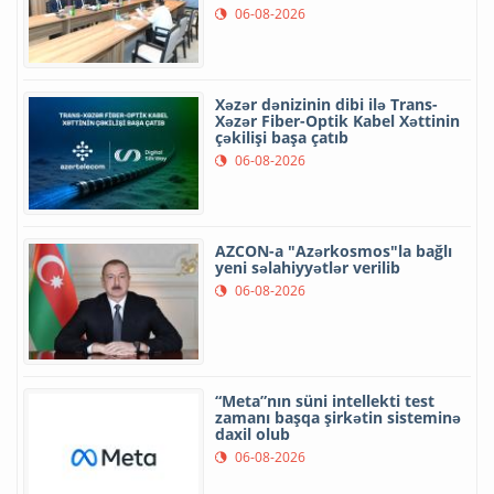
06-08-2026
Xəzər dənizinin dibi ilə Trans-
Xəzər Fiber-Optik Kabel Xəttinin
çəkilişi başa çatıb
06-08-2026
AZCON-a "Azərkosmos"la bağlı
yeni səlahiyyətlər verilib
06-08-2026
“Meta”nın süni intellekti test
zamanı başqa şirkətin sisteminə
daxil olub
06-08-2026