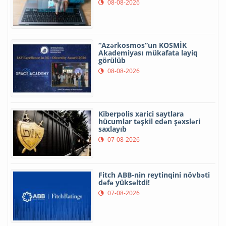
08-08-2026
“Azərkosmos”un KOSMİK
Akademiyası mükafata layiq
görülüb
08-08-2026
Kiberpolis xarici saytlara
hücumlar təşkil edən şəxsləri
saxlayıb
07-08-2026
Fitch ABB-nin reytinqini növbəti
dəfə yüksəltdi!
07-08-2026