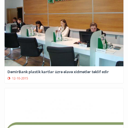
DəmirBank plastik kartlar üzrə əlavə xidmətlər təklif edir
12-10-2015