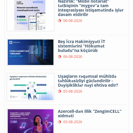
Nazirlik: “Mobil notariat”
tətbiqinin “mygov”a tam
inteqrasiyası istiqamətində işlər
davam etdirilir
06-08-2026
Beş İcra Hakimiyyəti İT
sistemlərini “Hökumət
buludu”na köçürüb
06-08-2026
Uşaqların rəqəmsal mühitdə
təhlükəsizliyi gücləndirilir -
Dəyişikliklər nəyi ehtiva edir?
05-08-2026
Azercell-dən illik “ZengimCELL”
xidməti
05-08-2026