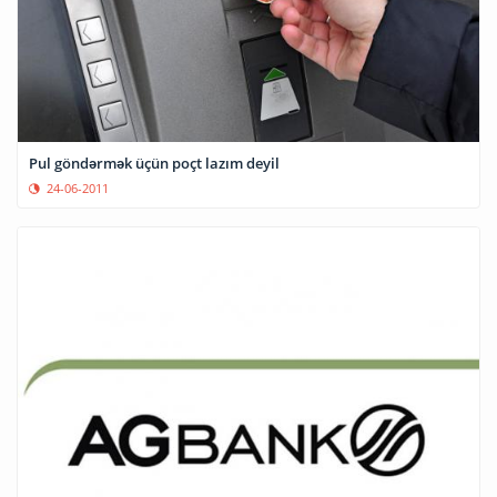
Pul göndərmək üçün poçt lazım deyil
24-06-2011