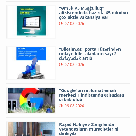
“Əmək və Məşğulluq”
altsistemində hazırda 65 mindən
çox aktiv vakansiya var
07-08-2026
“Biletim.az” portalı üzərindən
onlayn bilet alanların sayı 2
dəfəyədək artıb
07-08-2026
“Google”un məlumat emalı
mərkəzi Hindistanda etirazlara
səbəb olub
06-08-2026
Rəşad Nəbiyev Zəngilanda
vətəndaşların müraciətlərini
dinləyib