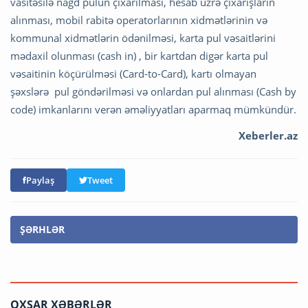
vasitəsilə nağd pulun çıxarılması, hesab üzrə çıxarışların
alınması, mobil rabitə operatorlarının xidmətlərinin və
kommunal xidmətlərin ödənilməsi, karta pul vəsaitlərini
mədaxil olunması (cash in) , bir kartdan digər karta pul
vəsaitinin köçürülməsi (Card-to-Card), kartı olmayan
şəxslərə pul göndərilməsi və onlardan pul alınması (Cash by
code) imkanlarını verən əməliyyatları aparmaq mümkündür.
Xeberler.az
Paylaş
Tweet
ŞƏRHLƏR
OXŞAR XƏBƏRLƏR