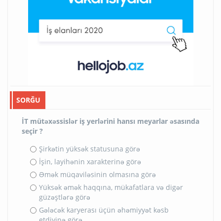
SORĞU
İT mütəxəssislər iş yerlərini hansı meyarlar əsasında
seçir ?
Şirkətin yüksək statusuna görə
İşin, layihənin xarakterinə görə
Əmək müqaviləsinin olmasına görə
Yüksək əmək haqqına, mükafatlara və digər
güzəştlərə görə
Gələcək karyerası üçün əhəmiyyət kəsb
etdiyinə görə