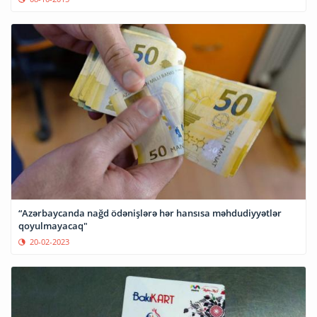
“Azərbaycanda nağd ödənişlərə hər hansısa məhdudiyyətlər
qoyulmayacaq"
20-02-2023