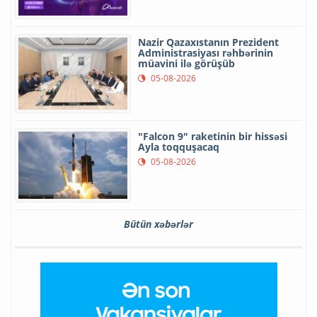
Nazir Qazaxıstanın Prezident
Administrasiyası rəhbərinin
müavini ilə görüşüb
05-08-2026
"Falcon 9" raketinin bir hissəsi
Ayla toqquşacaq
05-08-2026
Bütün xəbərlər