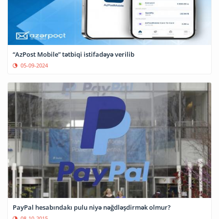
“AzPost Mobile” tətbiqi istifadəyə verilib
05-09-2024
PayPal hesabındakı pulu niyə nəğdləşdirmək olmur?
08-10-2015