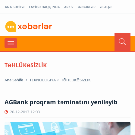
ANA SƏHİFƏ
LAYİHƏ HAQQINDA
ARXİV
XƏBƏRLƏR
ƏLAQƏ
TƏHLÜKƏSİZLİK
Ana Səhifə
TEXNOLOGİYA
TƏHLÜKƏSİZLİK
AGBank proqram təminatını yeniləyib
20-12-2017
12:03