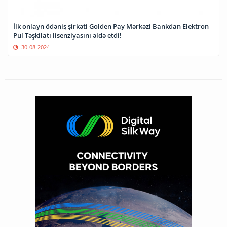
İlk onlayn ödəniş şirkəti Golden Pay Mərkəzi Bankdan Elektron
Pul Təşkilatı lisenziyasını əldə etdi!
30-08-2024