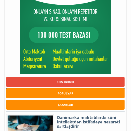
SON XƏBƏR
POPULYAR
YAZARLAR
Danimarka məktəblərdə süni
intellektdən istifadəyə nəzarəti
sərtləşdirir