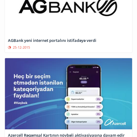
AGBank yeni internet portalını istifadəyə verdi
25-12-2015
Azercell Rəqəmsal Kartının növbəli aktivasiyasına davam edir