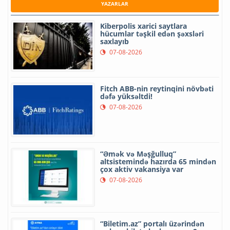
YAZARLAR
Kiberpolis xarici saytlara
hücumlar təşkil edən şəxsləri
saxlayıb
07-08-2026
Fitch ABB-nin reytinqini növbəti
dəfə yüksəltdi!
07-08-2026
“Əmək və Məşğulluq”
altsistemində hazırda 65 mindən
çox aktiv vakansiya var
07-08-2026
“Biletim.az” portalı üzərindən