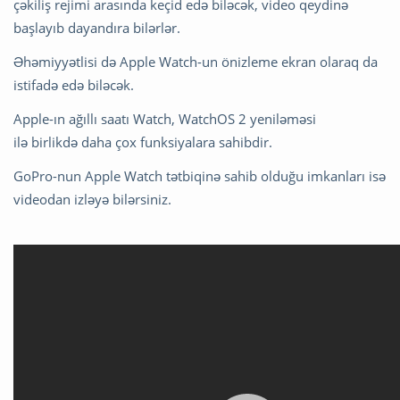
çəkiliş rejimi arasında keçid edə biləcək, video qeydinə
başlayıb dayandıra bilərlər.
Əhəmiyyətlisi də Apple Watch-un önizleme ekran olaraq da
istifadə edə biləcək.
Apple-ın ağıllı saatı Watch, WatchOS 2 yeniləməsi
ilə birlikdə daha çox funksiyalara sahibdir.
GoPro-nun Apple Watch tətbiqinə sahib olduğu imkanları isə
videodan izləyə bilərsiniz.