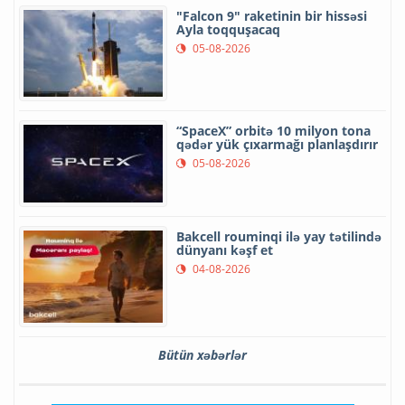
"Falcon 9" raketinin bir hissəsi
Ayla toqquşacaq
05-08-2026
“SpaceX” orbitə 10 milyon tona
qədər yük çıxarmağı planlaşdırır
05-08-2026
Bakcell rouminqi ilə yay tətilində
dünyanı kəşf et
04-08-2026
Bütün xəbərlər