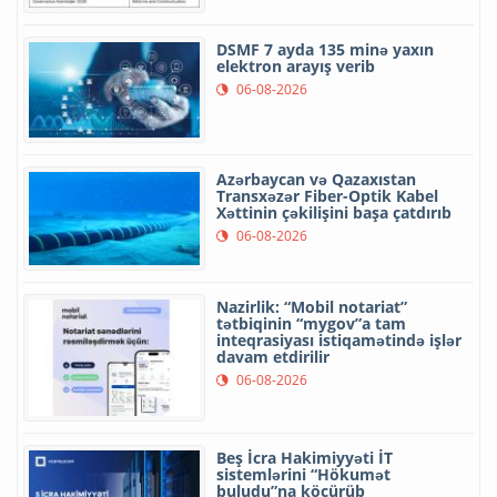
DSMF 7 ayda 135 minə yaxın
elektron arayış verib
06-08-2026
Azərbaycan və Qazaxıstan
Transxəzər Fiber-Optik Kabel
Xəttinin çəkilişini başa çatdırıb
06-08-2026
Nazirlik: “Mobil notariat”
tətbiqinin “mygov”a tam
inteqrasiyası istiqamətində işlər
davam etdirilir
06-08-2026
Beş İcra Hakimiyyəti İT
sistemlərini “Hökumət
buludu”na köçürüb