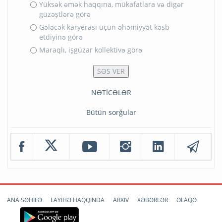
Yüksək əmək haqqına, mükafatlara və digər
güzəştlərə görə
Gələcək karyerası üçün əhəmiyyət kəsb
etdiyinə görə
Maraqlı, işgüzar kollektivə görə
NƏTİCƏLƏR
Bütün sorğular
ANA SƏHİFƏ
LAYİHƏ HAQQINDA
ARXİV
XƏBƏRLƏR
ƏLAQƏ