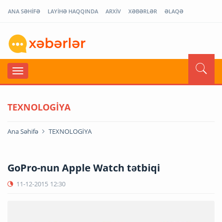
ANA SƏHİFƏ
LAYİHƏ HAQQINDA
ARXİV
XƏBƏRLƏR
ƏLAQƏ
TEXNOLOGİYA
Ana Səhifə
TEXNOLOGİYA
GoPro-nun Apple Watch tətbiqi
11-12-2015
12:30