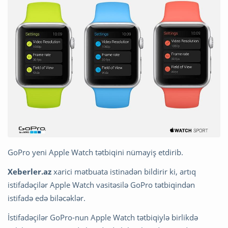
GoPro yeni Apple Watch tətbiqini nümayiş etdirib.
Xeberler.az
xarici mətbuata istinadən bildirir ki, artıq
istifadəçilər Apple Watch vasitəsilə GoPro tətbiqindən
istifadə edə biləcəklər.
İstifadəçilər GoPro-nun Apple Watch tətbiqiylə birlikdə