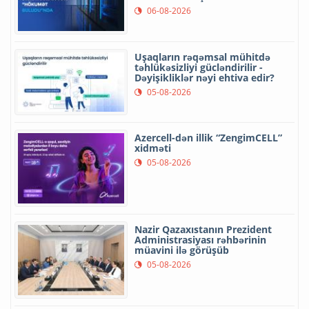
06-08-2026
Uşaqların rəqəmsal mühitdə
təhlükəsizliyi gücləndirilir -
Dəyişikliklər nəyi ehtiva edir?
05-08-2026
Azercell-dən illik “ZengimCELL”
xidməti
05-08-2026
Nazir Qazaxıstanın Prezident
Administrasiyası rəhbərinin
müavini ilə görüşüb
05-08-2026