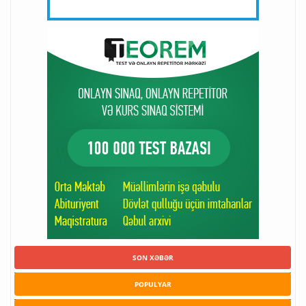
SON XƏBƏR
POPULYAR