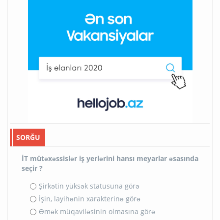
SORĞU
İT mütəxəssislər iş yerlərini hansı meyarlar əsasında
seçir ?
Şirkətin yüksək statusuna görə
İşin, layihənin xarakterinə görə
Əmək müqaviləsinin olmasına görə