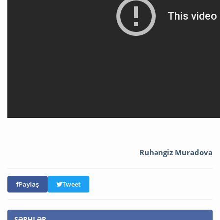
Ruhəngiz Muradova
Paylaş
Tweet
ŞƏRHLƏR