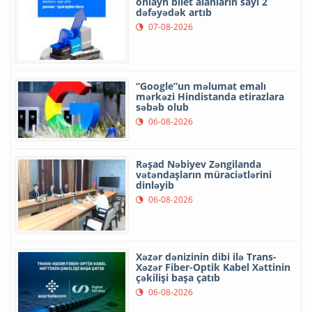
onlayn bilet alanların sayı 2
dəfəyədək artıb
07-08-2026
“Google”un məlumat emalı
mərkəzi Hindistanda etirazlara
səbəb olub
06-08-2026
Rəşad Nəbiyev Zəngilanda
vətəndaşların müraciətlərini
dinləyib
06-08-2026
Xəzər dənizinin dibi ilə Trans-
Xəzər Fiber-Optik Kabel Xəttinin
çəkilişi başa çatıb
06-08-2026