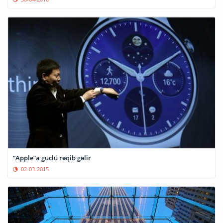
“Apple”a güclü rəqib gəlir
02-03-2015