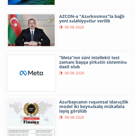
AZCON-a "Azərkosmos"la bağlı
yeni səlahiyyətlər verilib
06-08-2026
“Meta”nın süni intellekti test
zamanı başqa şirkətin sisteminə
daxil olub
06-08-2026
Azərbaycanın rəqəmsal idarəçilik
model iki beynəlxalq mükafata
layiq görülüb
06-08-2026