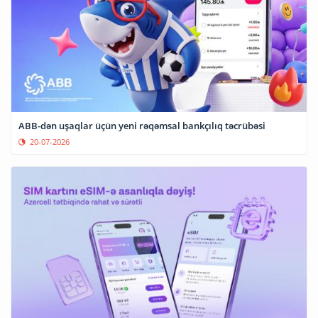
ABB-dən uşaqlar üçün yeni rəqəmsal bankçılıq təcrübəsi
20-07-2026