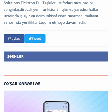
Solutions Elektron Pul Təşkilatı istifadəçi təcrübəsini
zənginləşdirəcək yeni funksionallıqlar və yaradıcı həllər
üzərində işləyir və daim inkişaf edən rəqəmsal maliyyə
sahəsində yeniliklər təqdim etməyə davam edir.
Paylaş
Tweet
ŞƏRHLƏR
OXŞAR XƏBƏRLƏR