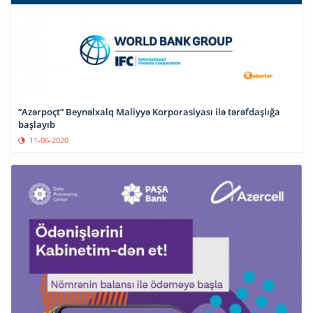
“Azərpoçt” Beynəlxalq Maliyyə Korporasiyası ilə tərəfdaşlığa
başlayıb
11-06-2020