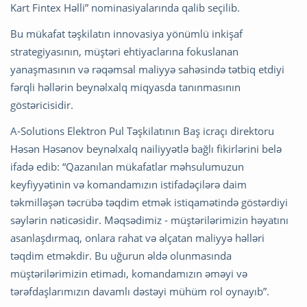
Kart Fintex Həlli” nominasiyalarında qalib seçilib.
Bu mükafat təşkilatın innovasiya yönümlü inkişaf
strategiyasının, müştəri ehtiyaclarına fokuslanan
yanaşmasının və rəqəmsal maliyyə sahəsində tətbiq etdiyi
fərqli həllərin beynəlxalq miqyasda tanınmasının
göstəricisidir.
A-Solutions Elektron Pul Təşkilatının Baş icraçı direktoru
Həsən Həsənov beynəlxalq nailiyyətlə bağlı fikirlərini belə
ifadə edib: “Qazanılan mükafatlar məhsulumuzun
keyfiyyətinin və komandamızın istifadəçilərə daim
təkmilləşən təcrübə təqdim etmək istiqamətində göstərdiyi
səylərin nəticəsidir. Məqsədimiz - müştərilərimizin həyatını
asanlaşdırmaq, onlara rahat və əlçatan maliyyə həlləri
təqdim etməkdir. Bu uğurun əldə olunmasında
müştərilərimizin etimadı, komandamızın əməyi və
tərəfdaşlarımızın davamlı dəstəyi mühüm rol oynayıb”.