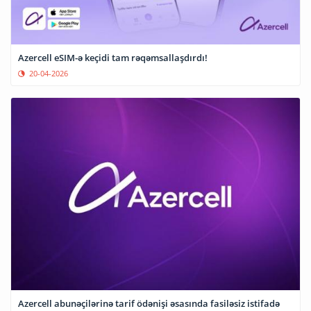
Azercell eSIM-ə keçidi tam rəqəmsallaşdırdı!
20-04-2026
Azercell abunəçilərinə tarif ödənişi əsasında fasiləsiz istifadə