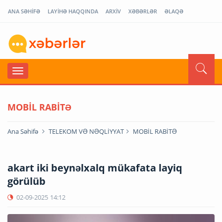
ANA SƏHİFƏ
LAYİHƏ HAQQINDA
ARXİV
XƏBƏRLƏR
ƏLAQƏ
MOBİL RABİTƏ
Ana Səhifə
TELEKOM VƏ NƏQLİYYAT
MOBİL RABİTƏ
akart iki beynəlxalq mükafata layiq
görülüb
02-09-2025
14:12