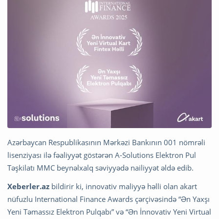
Azərbaycan Respublikasının Mərkəzi Bankının 001 nömrəli
lisenziyası ilə fəaliyyət göstərən A-Solutions Elektron Pul
Təşkilatı MMC beynəlxalq səviyyədə nailiyyət əldə edib.
Xeberler.az
bildirir ki, innovativ maliyyə həlli olan akart
nüfuzlu International Finance Awards çərçivəsində “Ən Yaxşı
Yeni Təmassız Elektron Pulqabı” və “Ən İnnovativ Yeni Virtual