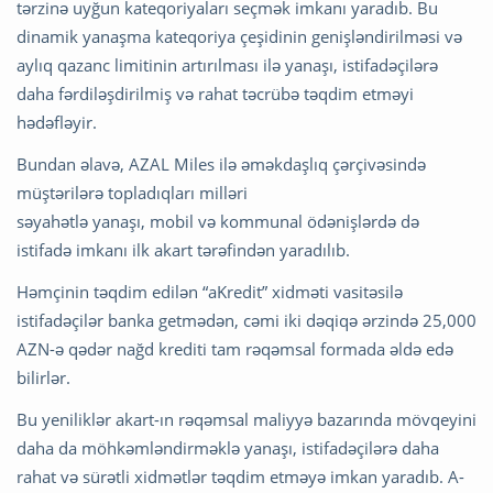
tərzinə uyğun kateqoriyaları seçmək imkanı yaradıb. Bu
dinamik yanaşma kateqoriya çeşidinin genişləndirilməsi və
aylıq qazanc limitinin artırılması ilə yanaşı, istifadəçilərə
daha fərdiləşdirilmiş və rahat təcrübə təqdim etməyi
hədəfləyir.
Bundan əlavə, AZAL Miles ilə əməkdaşlıq çərçivəsində
müştərilərə topladıqları milləri
səyahətlə yanaşı, mobil və kommunal ödənişlərdə də
istifadə imkanı ilk akart tərəfindən yaradılıb.
Həmçinin təqdim edilən “aKredit” xidməti vasitəsilə
istifadəçilər banka getmədən, cəmi iki dəqiqə ərzində 25,000
AZN-ə qədər nağd krediti tam rəqəmsal formada əldə edə
bilirlər.
Bu yeniliklər akart-ın rəqəmsal maliyyə bazarında mövqeyini
daha da möhkəmləndirməklə yanaşı, istifadəçilərə daha
rahat və sürətli xidmətlər təqdim etməyə imkan yaradıb. A-