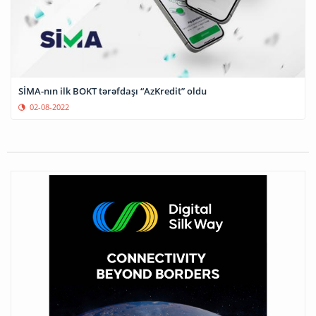
SİMA-nın ilk BOKT tərəfdaşı “AzKredit” oldu
02-08-2022