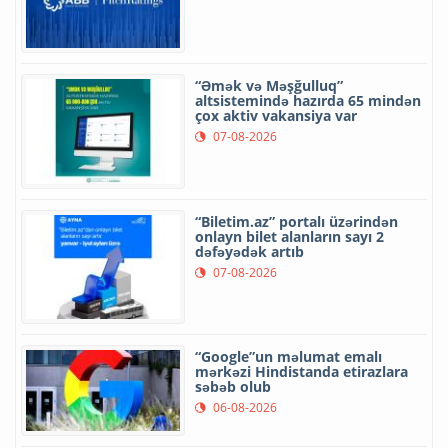
“Əmək və Məşğulluq”
altsistemində hazırda 65 mindən
çox aktiv vakansiya var
07-08-2026
“Biletim.az” portalı üzərindən
onlayn bilet alanların sayı 2
dəfəyədək artıb
07-08-2026
“Google”un məlumat emalı
mərkəzi Hindistanda etirazlara
səbəb olub
06-08-2026