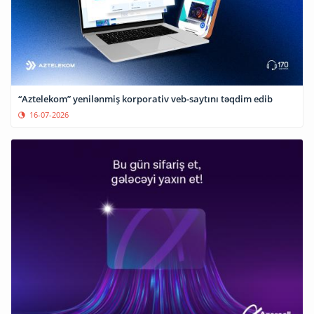
“Aztelekom” yenilənmiş korporativ veb-saytını təqdim edib
16-07-2026