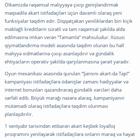
Ölkəmizdə rəqəmsal maliyyəyə çıxışı genişləndirmək
məqsədilə akart istifadəçiləri üçün davamlı olaraq yeni
funksiyalar təqdim edir. Diqqətçəkən yeniliklərdən biri kiçik
məbləğli kreditlərin sürətli və tam rəqəmsal şəkildə əldə
edilməsinə imkan verən “Tamamla” məhsuludur. Xüsusi
qiymətləndirmə modeli əsasında təqdim olunan bu həll
maliyyə xidmətlərinə çıxışı asanlaşdırır və gündəlik
ehtiyacların operativ şəkildə qarşılanmasına şərait yaradır.
Oyun mexanikası əsasında qurulan “Şansını akart-da Tap!”
kampaniyası istifadəçilərə ödənişlər zamanı hədiyyələr və
internet bonusları qazandıraraq gündəlik xərcləri daha
sərfəli edib. Böyük marağı nəzərə alaraq, kampaniyanın
mütəmadi olaraq istifadəçilərə təqdim olunması
planlaşdırılır.
1 sentyabr tarixindən etibarən akart keşbek loyallıq
proqramını yeniləyərək istifadəçilərə onların maraq və həyat