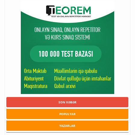
SON XƏBƏR
POPULYAR
YAZARLAR