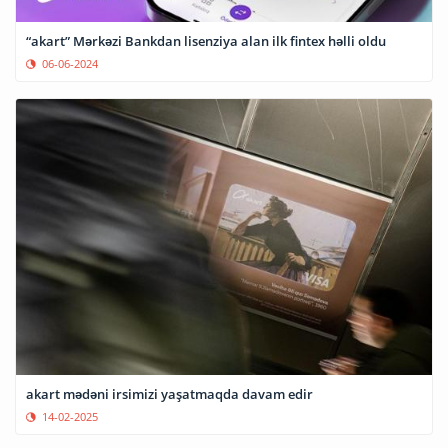
“akart” Mərkəzi Bankdan lisenziya alan ilk fintex həlli oldu
06-06-2024
akart mədəni irsimizi yaşatmaqda davam edir
14-02-2025