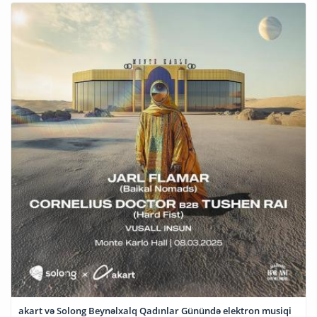
akart və Solong Beynəlxalq Qadınlar Günündə elektron musiqi