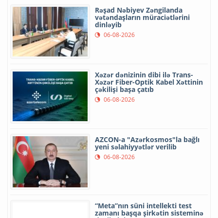
Rəşad Nəbiyev Zəngilanda
vətəndaşların müraciətlərini
dinləyib
06-08-2026
Xəzər dənizinin dibi ilə Trans-
Xəzər Fiber-Optik Kabel Xəttinin
çəkilişi başa çatıb
06-08-2026
AZCON-a "Azərkosmos"la bağlı
yeni səlahiyyətlər verilib
06-08-2026
“Meta”nın süni intellekti test
zamanı başqa şirkətin sisteminə