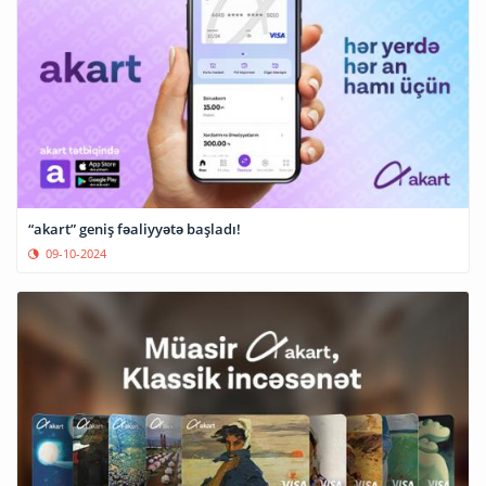
“akart” geniş fəaliyyətə başladı!
09-10-2024