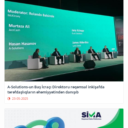
A-Solutions-un Baş İcraçı Direktoru rəqəmsal inkişafda
tərəfdaşlıqların əhəmiyyətindən danışıb
23-05-2025