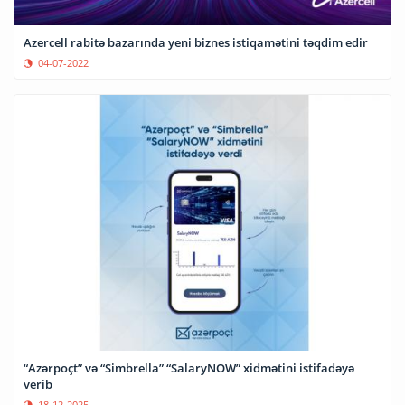
Azercell rabitə bazarında yeni biznes istiqamətini təqdim edir
04-07-2022
“Azərpoçt” və “Simbrella” “SalaryNOW” xidmətini istifadəyə
verib
18-12-2025