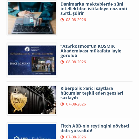
Danimarka məktəblərdə süni
intellektdən istifadəyə nəzarəti
sərtləşdirir
08-08-2026
“Azərkosmos”un KOSMİK
Akademiyası mükafata layiq
görülüb
08-08-2026
Kiberpolis xarici saytlara
hücumlar təşkil edən şəxsləri
saxlayıb
07-08-2026
Fitch ABB-nin reytinqini növbəti
dəfə yüksəltdi!
07-08-2026