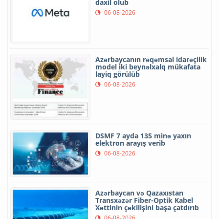
daxil olub
06-08-2026
Azərbaycanın rəqəmsal idarəçilik
model iki beynəlxalq mükafata
layiq görülüb
06-08-2026
DSMF 7 ayda 135 minə yaxın
elektron arayış verib
06-08-2026
Azərbaycan və Qazaxıstan
Transxəzər Fiber-Optik Kabel
Xəttinin çəkilişini başa çatdırıb
06-08-2026