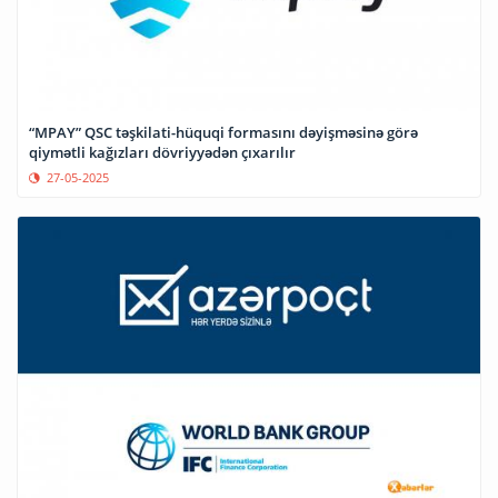
“MPAY” QSC təşkilati-hüquqi formasını dəyişməsinə görə
qiymətli kağızları dövriyyədən çıxarılır
27-05-2025