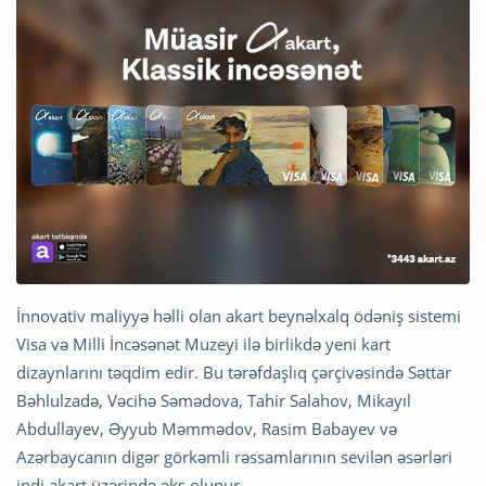
İnnovativ maliyyə həlli olan akart beynəlxalq ödəniş sistemi
Visa və Milli İncəsənət Muzeyi ilə birlikdə yeni kart
dizaynlarını təqdim edir. Bu tərəfdaşlıq çərçivəsində Səttar
Bəhlulzadə, Vəcihə Səmədova, Tahir Salahov, Mikayıl
Abdullayev, Əyyub Məmmədov, Rasim Babayev və
Azərbaycanın digər görkəmli rəssamlarının sevilən əsərləri
indi akart üzərində əks olunur.