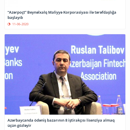
“Azərpoçt” Beynəlxalq Maliyyə Korporasiyası ilə tərəfdaşlığa
başlayıb
11-06-2020
Azərbaycanda ödəniş bazarının 8 iştirakçısı lisenziya almaq
üçün gözləyir