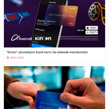
“Kinon” abunəliyini bank kartı ilə ödəmək mümkündür
09-01-2026