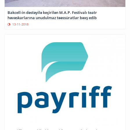
Bakcell-in dəstəyilə keçirilən M.A.P. Festivalı teatr
həvəskarlarına unudulmaz təəssüratlar bəxş edib
13-11-2018