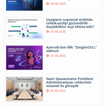
06-08-2026
Uşaqların rəqəmsal mühitdə
təhlükəsizliyi gücləndirilir -
Dəyişikliklər nəyi ehtiva edir?
05-08-2026
Azercell-dən illik “ZengimCELL”
xidməti
05-08-2026
Nazir Qazaxıstanın Prezident
Administrasiyası rəhbərinin
müavini ilə görüşüb
05-08-2026