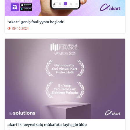
“akart” geniş fəaliyyətə başladı!
09-10-2024
akart iki beynəlxalq mükafata layiq görülüb