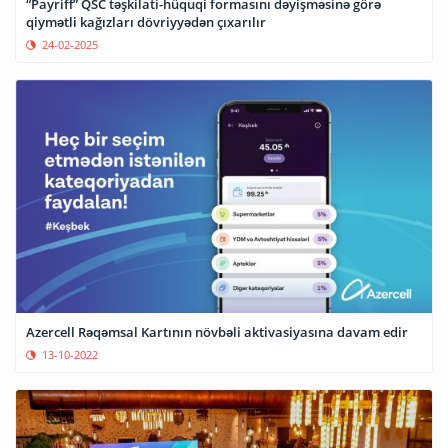
“Payriff” QSC təşkilati-hüquqi formasını dəyişməsinə görə
qiymətli kağızları dövriyyədən çıxarılır
24-02-2025
Azercell Rəqəmsal Kartının növbəli aktivasiyasına davam edir
13-10-2022