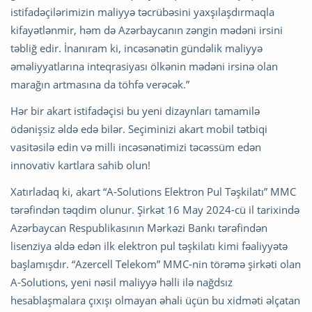
istifadəçilərimizin maliyyə təcrübəsini yaxşılaşdırmaqla
kifayətlənmir, həm də Azərbaycanın zəngin mədəni irsini
təbliğ edir. İnanıram ki, incəsənətin gündəlik maliyyə
əməliyyatlarına inteqrasiyası ölkənin mədəni irsinə olan
marağın artmasına da töhfə verəcək.”
Hər bir akart istifadəçisi bu yeni dizaynları tamamilə
ödənişsiz əldə edə bilər. Seçiminizi akart mobil tətbiqi
vasitəsilə edin və milli incəsənətimizi təcəssüm edən
innovativ kartlara sahib olun!
Xatırladaq ki, akart “A-Solutions Elektron Pul Təşkilatı” MMC
tərəfindən təqdim olunur. Şirkət 16 May 2024-cü il tarixində
Azərbaycan Respublikasının Mərkəzi Bankı tərəfindən
lisenziya əldə edən ilk elektron pul təşkilatı kimi fəaliyyətə
başlamışdır. “Azercell Telekom” MMC-nin törəmə şirkəti olan
A-Solutions, yeni nəsil maliyyə həlli ilə nağdsız
hesablaşmalara çıxışı olmayan əhali üçün bu xidməti əlçatan