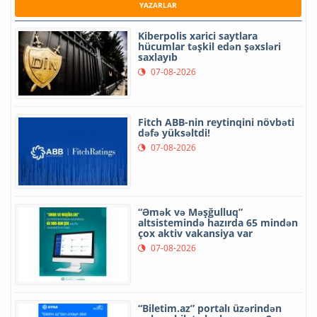
YAZARLAR
Kiberpolis xarici saytlara
hücumlar təşkil edən şəxsləri
saxlayıb
07-08-2026
Fitch ABB-nin reytinqini növbəti
dəfə yüksəltdi!
07-08-2026
“Əmək və Məşğulluq”
altsistemində hazırda 65 mindən
çox aktiv vakansiya var
07-08-2026
“Biletim.az” portalı üzərindən