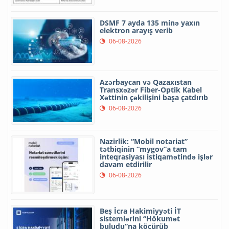
DSMF 7 ayda 135 minə yaxın
elektron arayış verib
06-08-2026
Azərbaycan və Qazaxıstan
Transxəzər Fiber-Optik Kabel
Xəttinin çəkilişini başa çatdırıb
06-08-2026
Nazirlik: “Mobil notariat”
tətbiqinin “mygov”a tam
inteqrasiyası istiqamətində işlər
davam etdirilir
06-08-2026
Beş İcra Hakimiyyəti İT
sistemlərini “Hökumət
buludu”na köçürüb