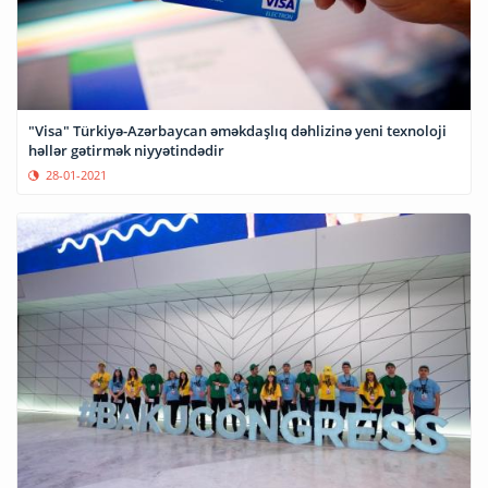
"Visa" Türkiyə-Azərbaycan əməkdaşlıq dəhlizinə yeni texnoloji
həllər gətirmək niyyətindədir
28-01-2021