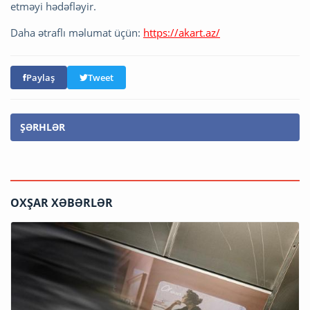
etməyi hədəfləyir.
Daha ətraflı məlumat üçün:
https://akart.az/
Paylaş
Tweet
ŞƏRHLƏR
OXŞAR XƏBƏRLƏR