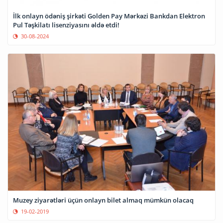
İlk onlayn ödəniş şirkəti Golden Pay Mərkəzi Bankdan Elektron
Pul Təşkilatı lisenziyasını əldə etdi!
30-08-2024
Muzey ziyarətləri üçün onlayn bilet almaq mümkün olacaq
19-02-2019