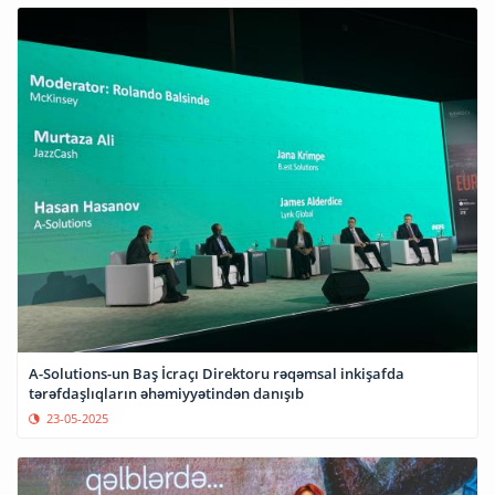
A-Solutions-un Baş İcraçı Direktoru rəqəmsal inkişafda
tərəfdaşlıqların əhəmiyyətindən danışıb
23-05-2025