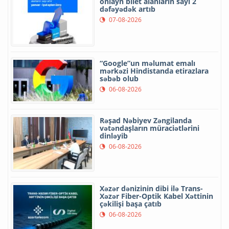
onlayn bilet alanların sayı 2
dəfəyədək artıb
07-08-2026
“Google”un məlumat emalı
mərkəzi Hindistanda etirazlara
səbəb olub
06-08-2026
Rəşad Nəbiyev Zəngilanda
vətəndaşların müraciətlərini
dinləyib
06-08-2026
Xəzər dənizinin dibi ilə Trans-
Xəzər Fiber-Optik Kabel Xəttinin
çəkilişi başa çatıb
06-08-2026