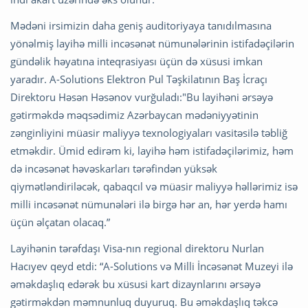
Mədəni irsimizin daha geniş auditoriyaya tanıdılmasına
yönəlmiş layihə milli incəsənət nümunələrinin istifadəçilərin
gündəlik həyatına inteqrasiyası üçün də xüsusi imkan
yaradır. A-Solutions Elektron Pul Təşkilatının Baş İcraçı
Direktoru Həsən Həsənov vurğuladı:"Bu layihəni ərsəyə
gətirməkdə məqsədimiz Azərbaycan mədəniyyətinin
zənginliyini müasir maliyyə texnologiyaları vasitəsilə təbliğ
etməkdir. Ümid edirəm ki, layihə həm istifadəçilərimiz, həm
də incəsənət həvəskarları tərəfindən yüksək
qiymətləndiriləcək, qabaqcıl və müasir maliyyə həllərimiz isə
milli incəsənət nümunələri ilə birgə hər an, hər yerdə hamı
üçün əlçatan olacaq.”
Layihənin tərəfdaşı Visa-nın regional direktoru Nurlan
Hacıyev qeyd etdi: “A-Solutions və Milli İncəsənət Muzeyi ilə
əməkdaşlıq edərək bu xüsusi kart dizaynlarını ərsəyə
gətirməkdən məmnunluq duyuruq. Bu əməkdaşlıq təkcə