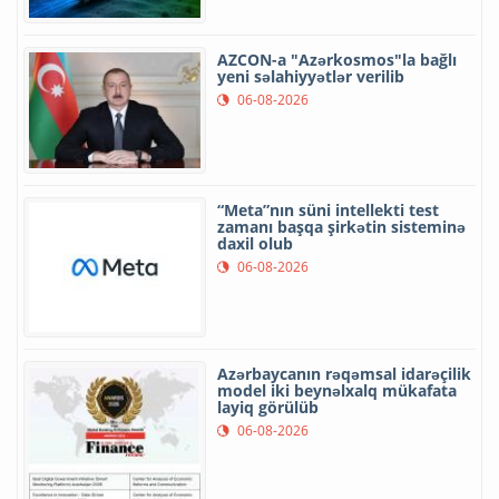
AZCON-a "Azərkosmos"la bağlı
yeni səlahiyyətlər verilib
06-08-2026
“Meta”nın süni intellekti test
zamanı başqa şirkətin sisteminə
daxil olub
06-08-2026
Azərbaycanın rəqəmsal idarəçilik
model iki beynəlxalq mükafata
layiq görülüb
06-08-2026