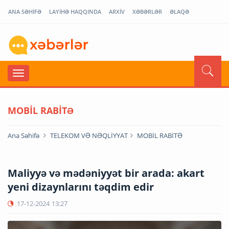
ANA SƏHİFƏ
LAYİHƏ HAQQINDA
ARXİV
XƏBƏRLƏR
ƏLAQƏ
MOBİL RABİTƏ
Ana Səhifə
TELEKOM VƏ NƏQLİYYAT
MOBİL RABİTƏ
Maliyyə və mədəniyyət bir arada: akart
yeni dizaynlarını təqdim edir
17-12-2024
13:27