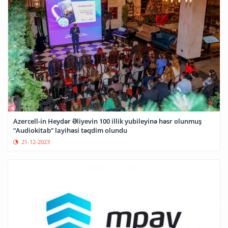
Azercell-in Heydər Əliyevin 100 illik yubileyinə həsr olunmuş
“Audiokitab” layihəsi təqdim olundu
21-12-2023