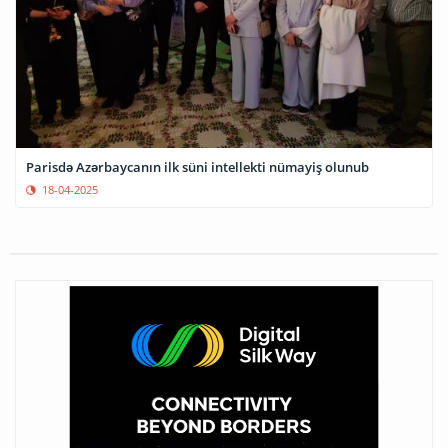
Parisdə Azərbaycanın ilk süni intellekti nümayiş olunub
18-04-2025