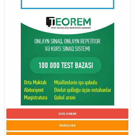
SON XƏBƏR
POPULYAR