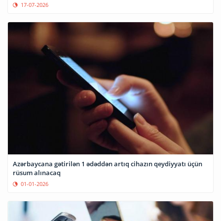
17-07-2026
Azərbaycana gətirilən 1 ədəddən artıq cihazın qeydiyyatı üçün
rüsum alınacaq
01-01-2026