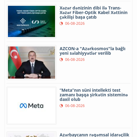
Xəzər dənizinin dibi ilə Trans-
Xəzər Fiber-Optik Kabel Xəttinin
çəkilişi başa çatıb
06-08-2026
AZCON-a "Azərkosmos"la bağlı
yeni səlahiyyətlər verilib
06-08-2026
“Meta”nın süni intellekti test
zamanı başqa şirkətin sisteminə
daxil olub
06-08-2026
Azərbaycanın rəqəmsal idarəçilik