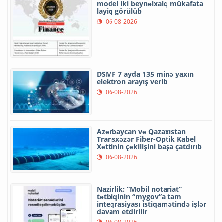
model iki beynəlxalq mükafata
layiq görülüb
06-08-2026
DSMF 7 ayda 135 minə yaxın
elektron arayış verib
06-08-2026
Azərbaycan və Qazaxıstan
Transxəzər Fiber-Optik Kabel
Xəttinin çəkilişini başa çatdırıb
06-08-2026
Nazirlik: “Mobil notariat”
tətbiqinin “mygov”a tam
inteqrasiyası istiqamətində işlər
davam etdirilir
06-08-2026