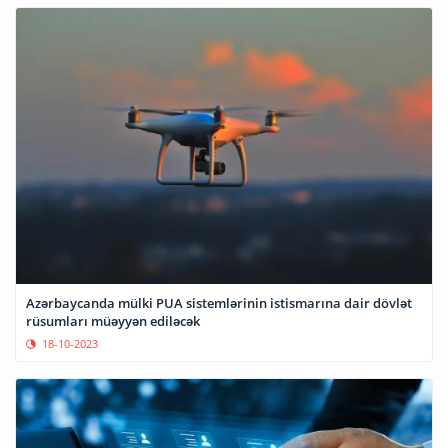
Azərbaycanda mülki PUA sistemlərinin istismarına dair dövlət
rüsumları müəyyən ediləcək
18-10-2023