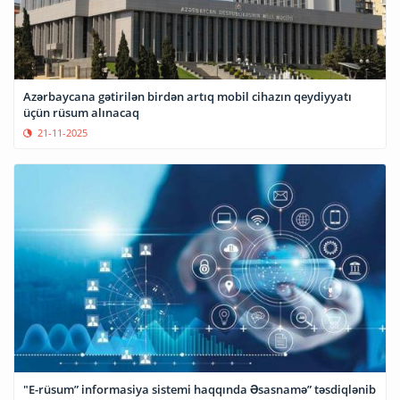
Azərbaycana gətirilən birdən artıq mobil cihazın qeydiyyatı
üçün rüsum alınacaq
21-11-2025
"E-rüsum” informasiya sistemi haqqında Əsasnamə” təsdiqlənib