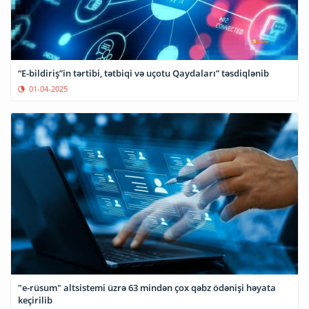
“E-bildiriş”in tərtibi, tətbiqi və uçotu Qaydaları” təsdiqlənib
01-04-2025
"e-rüsum" altsistemi üzrə 63 mindən çox qəbz ödənişi həyata
keçirilib