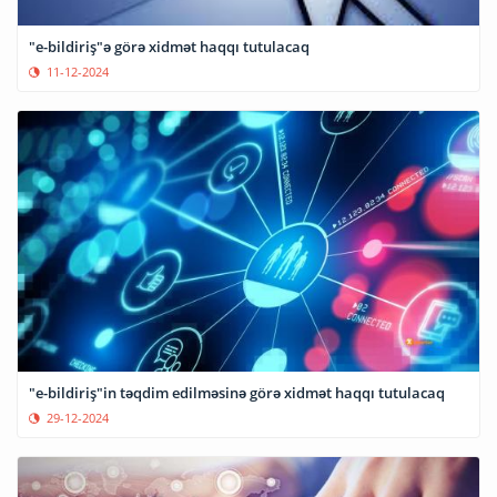
"e-bildiriş"ə görə xidmət haqqı tutulacaq
11-12-2024
"e-bildiriş"in təqdim edilməsinə görə xidmət haqqı tutulacaq
29-12-2024