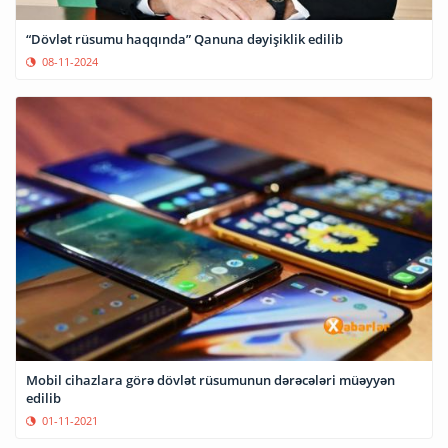
“Dövlət rüsumu haqqında” Qanuna dəyişiklik edilib
08-11-2024
Mobil cihazlara görə dövlət rüsumunun dərəcələri müəyyən
edilib
01-11-2021