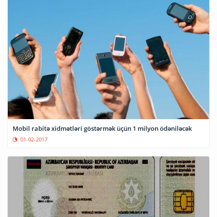
Mobil rabitə xidmətləri göstərmək üçün 1 milyon ödəniləcək
01-02-2017