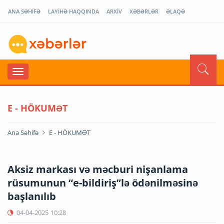
ANA SƏHİFƏ
LAYİHƏ HAQQINDA
ARXİV
XƏBƏRLƏR
ƏLAQƏ
E - HÖKUMƏT
Ana Səhifə
E - HÖKUMƏT
Aksiz markası və məcburi nişanlama
rüsumunun “e-bildiriş”lə ödənilməsinə
başlanılıb
04-04-2025
10:28