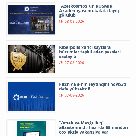
“Azərkosmos”un KOSMİK
Akademiyası mükafata layiq
görülüb
08-08-2026
Kiberpolis xarici saytlara
hücumlar təşkil edən şəxsləri
saxlayıb
07-08-2026
Fitch ABB-nin reytinqini növbəti
dəfə yüksəltdi!
07-08-2026
“Əmək və Məşğulluq”
altsistemində hazırda 65 mindən
çox aktiv vakansiya var