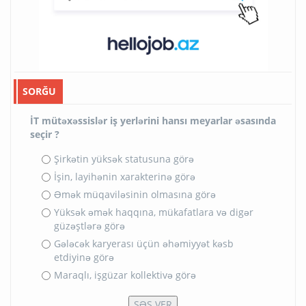
SORĞU
İT mütəxəssislər iş yerlərini hansı meyarlar əsasında
seçir ?
Şirkətin yüksək statusuna görə
İşin, layihənin xarakterinə görə
Əmək müqaviləsinin olmasına görə
Yüksək əmək haqqına, mükafatlara və digər
güzəştlərə görə
Gələcək karyerası üçün əhəmiyyət kəsb
etdiyinə görə
Maraqlı, işgüzar kollektivə görə