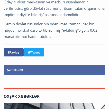
Ödəyici aksiz markasının və məcburi nişanlamanın
verilməsinə görə dövlət rüsumunu rüsum tutan orqanın ona
təqdim etdiyi “e-bildiriş” əsasında ödəməlidir.
Həmin dövlət rüsumlarının ödənilməsi zamanı hər bir
hüquqi hərəkət üzrə tərtib edilmiş “e-bildiriş”ə görə 0,02
manat xidmət haqqı tutulur.
Paylaş
Tweet
ŞƏRHLƏR
OXŞAR XƏBƏRLƏR