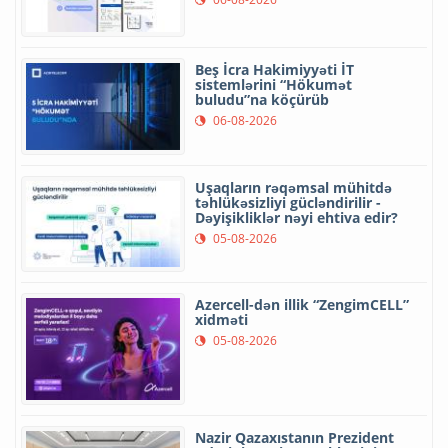
Beş İcra Hakimiyyəti İT
sistemlərini “Hökumət
buludu”na köçürüb
06-08-2026
Uşaqların rəqəmsal mühitdə
təhlükəsizliyi gücləndirilir -
Dəyişikliklər nəyi ehtiva edir?
05-08-2026
Azercell-dən illik “ZengimCELL”
xidməti
05-08-2026
Nazir Qazaxıstanın Prezident