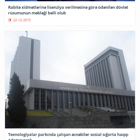
Rabitə xidmətlərinə lisenziya verilməsinə görə ödənilən dövlət
rüsumunun məbləği bəlli olub
22-12-2015
Texnologiyalar parkında çalışan əcnəbilər sosial sığorta haqqı