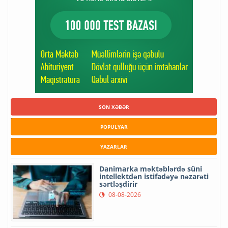
SON XƏBƏR
POPULYAR
YAZARLAR
Danimarka məktəblərdə süni
intellektdən istifadəyə nəzarəti
sərtləşdirir
08-08-2026