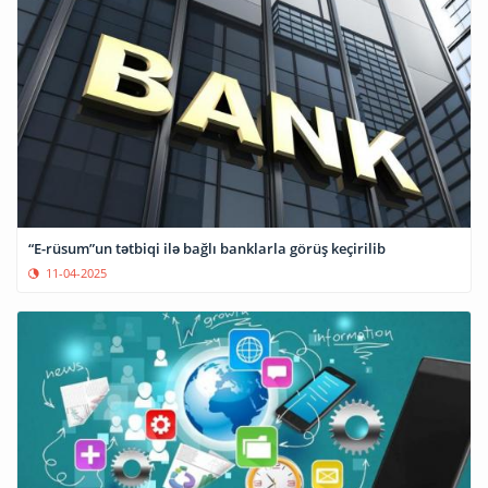
“E-rüsum”un tətbiqi ilə bağlı banklarla görüş keçirilib
11-04-2025