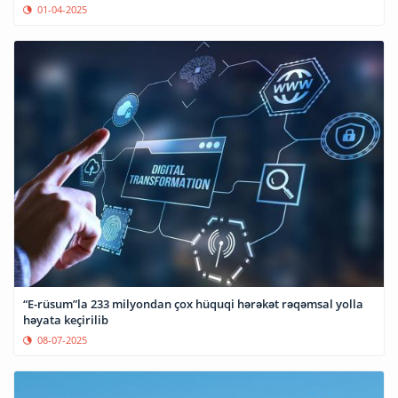
01-04-2025
“E-rüsum”la 233 milyondan çox hüquqi hərəkət rəqəmsal yolla
həyata keçirilib
08-07-2025