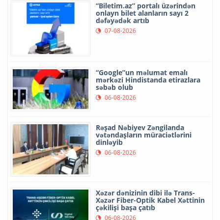
“Biletim.az” portalı üzərindən
onlayn bilet alanların sayı 2
dəfəyədək artıb
07-08-2026
“Google”un məlumat emalı
mərkəzi Hindistanda etirazlara
səbəb olub
06-08-2026
Rəşad Nəbiyev Zəngilanda
vətəndaşların müraciətlərini
dinləyib
06-08-2026
Xəzər dənizinin dibi ilə Trans-
Xəzər Fiber-Optik Kabel Xəttinin
çəkilişi başa çatıb
06-08-2026