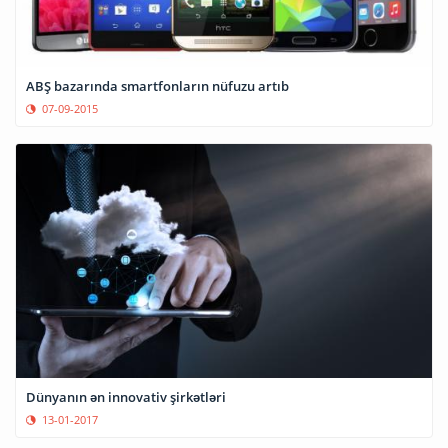
ABŞ bazarında smartfonların nüfuzu artıb
07-09-2015
Dünyanın ən innovativ şirkətləri
13-01-2017