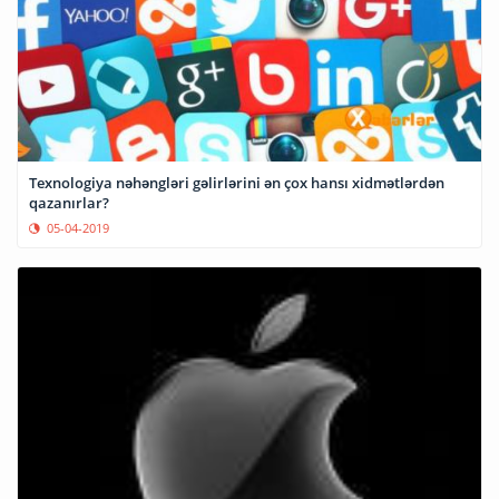
Texnologiya nəhəngləri gəlirlərini ən çox hansı xidmətlərdən
qazanırlar?
05-04-2019