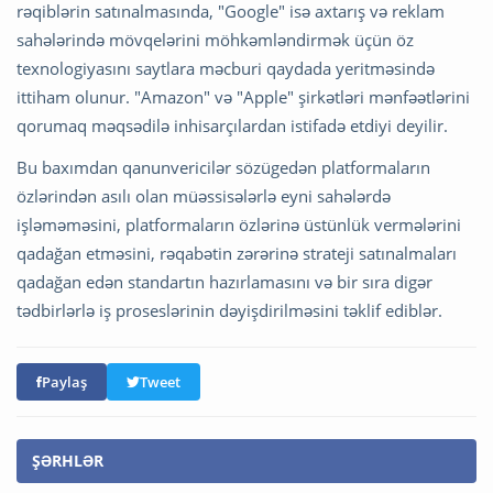
rəqiblərin satınalmasında, "Google" isə axtarış və reklam
sahələrində mövqelərini möhkəmləndirmək üçün öz
texnologiyasını saytlara məcburi qaydada yeritməsində
ittiham olunur. "Amazon" və "Apple" şirkətləri mənfəətlərini
qorumaq məqsədilə inhisarçılardan istifadə etdiyi deyilir.
Bu baxımdan qanunvericilər sözügedən platformaların
özlərindən asılı olan müəssisələrlə eyni sahələrdə
işləməməsini, platformaların özlərinə üstünlük vermələrini
qadağan etməsini, rəqabətin zərərinə strateji satınalmaları
qadağan edən standartın hazırlamasını və bir sıra digər
tədbirlərlə iş proseslərinin dəyişdirilməsini təklif ediblər.
Paylaş
Tweet
ŞƏRHLƏR