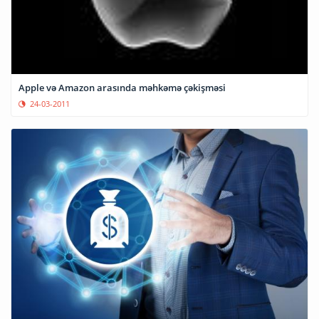
Apple və Amazon arasında məhkəmə çəkişməsi
24-03-2011