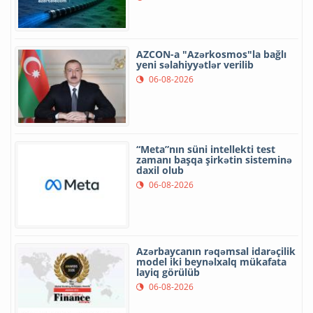
AZCON-a "Azərkosmos"la bağlı
yeni səlahiyyətlər verilib
06-08-2026
“Meta”nın süni intellekti test
zamanı başqa şirkətin sisteminə
daxil olub
06-08-2026
Azərbaycanın rəqəmsal idarəçilik
model iki beynəlxalq mükafata
layiq görülüb
06-08-2026