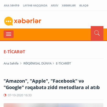
ANA SƏHİFƏ
LAYİHƏ HAQQINDA
ARXİV
XƏBƏRLƏR
ƏLAQƏ
E-TİCARƏT
Ana Səhifə
RƏQƏMSAL DÜNYA
E-TİCARƏT
"Amazon", "Apple", "Facebook" və
"Google" rəqabətə zidd metodlara əl atıb
07-10-2020
16:33