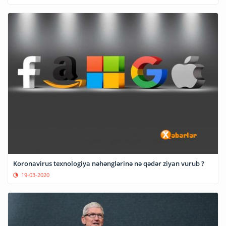
Koronavirus texnologiya nəhənglərinə nə qədər ziyan vurub ?
19-03-2020