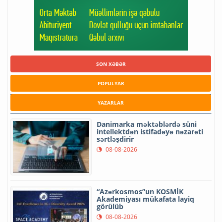
SON XƏBƏR
POPULYAR
YAZARLAR
Danimarka məktəblərdə süni
intellektdən istifadəyə nəzarəti
sərtləşdirir
08-08-2026
“Azərkosmos”un KOSMİK
Akademiyası mükafata layiq
görülüb
08-08-2026