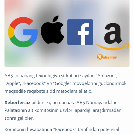
ABŞ-ın nəhəng texnologiya şirkətləri sayılan "Amazon",
"Apple", "Facebook" və "Google" mövqelərini gücləndirmək
məqsədilə rəqabətə zidd metodlara əl atıb.
Xeberler.az
bildirir ki, bu qənaətə ABŞ Nümayəndələr
Palatasının alt komitəsinin üzvləri apardığı araşdırmadan
sonra gəliblər.
Komitənin hesabatında "Facebook" tərəfindən potensial