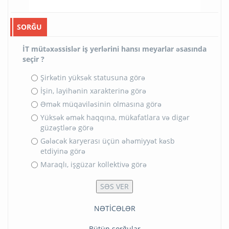
SORĞU
İT mütəxəssislər iş yerlərini hansı meyarlar əsasında
seçir ?
Şirkətin yüksək statusuna görə
İşin, layihənin xarakterinə görə
Əmək müqaviləsinin olmasına görə
Yüksək əmək haqqına, mükafatlara və digər
güzəştlərə görə
Gələcək karyerası üçün əhəmiyyət kəsb
etdiyinə görə
Maraqlı, işgüzar kollektivə görə
NƏTİCƏLƏR
Bütün sorğular