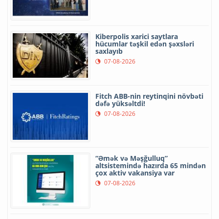
Kiberpolis xarici saytlara
hücumlar təşkil edən şəxsləri
saxlayıb
07-08-2026
Fitch ABB-nin reytinqini növbəti
dəfə yüksəltdi!
07-08-2026
“Əmək və Məşğulluq”
altsistemində hazırda 65 mindən
çox aktiv vakansiya var
07-08-2026