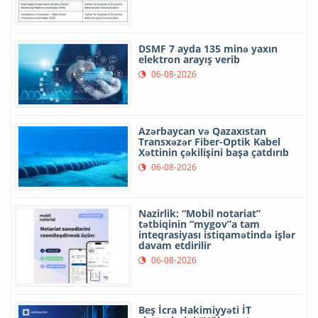
DSMF 7 ayda 135 minə yaxın
elektron arayış verib
06-08-2026
Azərbaycan və Qazaxıstan
Transxəzər Fiber-Optik Kabel
Xəttinin çəkilişini başa çatdırıb
06-08-2026
Nazirlik: “Mobil notariat”
tətbiqinin “mygov”a tam
inteqrasiyası istiqamətində işlər
davam etdirilir
06-08-2026
Beş İcra Hakimiyyəti İT