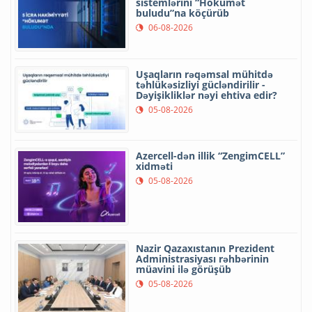
sistemlərini “Hökumət
buludu”na köçürüb
06-08-2026
Uşaqların rəqəmsal mühitdə
təhlükəsizliyi gücləndirilir -
Dəyişikliklər nəyi ehtiva edir?
05-08-2026
Azercell-dən illik “ZengimCELL”
xidməti
05-08-2026
Nazir Qazaxıstanın Prezident
Administrasiyası rəhbərinin
müavini ilə görüşüb
05-08-2026