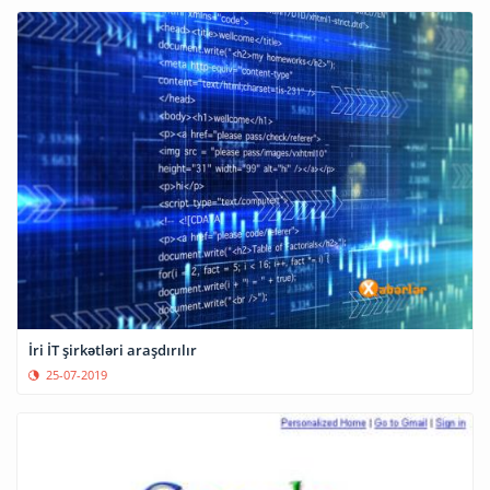
İri İT şirkətləri araşdırılır
25-07-2019