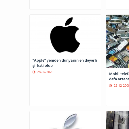
“Apple” yenidən dünyanın ən dəyərli
şirkəti olub
28-07-2026
Mobil telef
dəfə artac
22-12-200