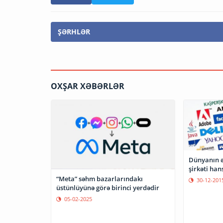
ŞƏRHLƏR
OXŞAR XƏBƏRLƏR
Dünyanın ə
şirkəti han
“Meta” səhm bazarlarındakı
30-12-201
üstünlüyünə görə birinci yerdədir
05-02-2025