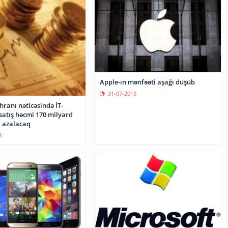
Apple-ın mənfəəti aşağı düşüb
31-07-2019
ranı nəticəsində İT-
 satış həcmi 170 milyard
ı azalacaq
8