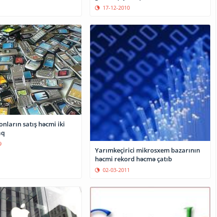
17-12-2010
onların satış həcmi iki
aq
9
Yarımkeçirici mikrosxem bazarının
həcmi rekord həcmə çatıb
02-03-2011