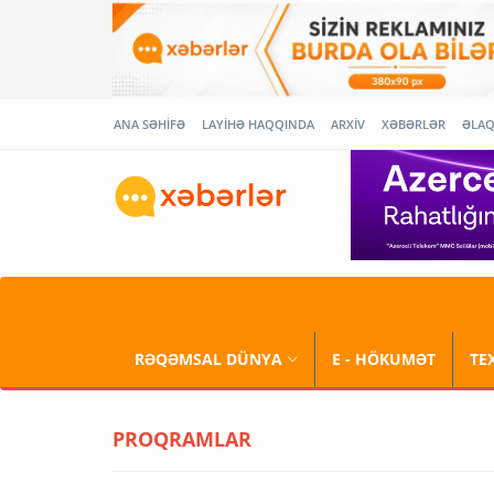
ANA SƏHİFƏ
LAYİHƏ HAQQINDA
ARXİV
XƏBƏRLƏR
ƏLA
RƏQƏMSAL DÜNYA
E - HÖKUMƏT
TE
PROQRAMLAR