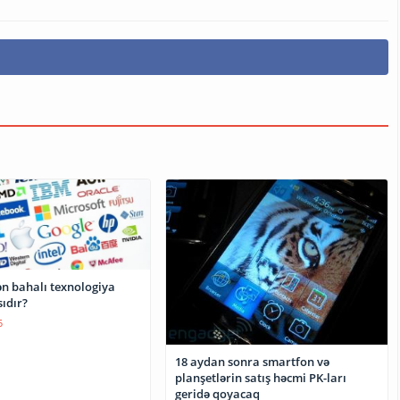
n bahalı texnologiya
sıdır?
5
18 aydan sonra smartfon və
planşetlərin satış həcmi PK-ları
geridə qoyacaq