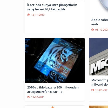
İl ərzində dünya üzrə planşetlərin
satış həcmi 36,7 faiz artıb
12-11-2013
Apple səhml
enib
01-10-200
Microsoft ş
milyard do
2010-cu ildə bazara 300 milyondan
16-02-201
artıq smartfon çıxarılıb
11-02-2011