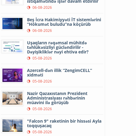
istiqamətində işlər davam etdirilir
06-08-2026
Beş İcra Hakimiyyəti İT sistemlərini
“Hökumət buludu”na köçürüb
06-08-2026
Uşaqların rəqəmsal mühitdə
təhlükəsizliyi gücləndirilir -
Dəyişikliklər nəyi ehtiva edir?
05-08-2026
Azercell-dən illik “ZengimCELL”
xidməti
05-08-2026
Nazir Qazaxıstanın Prezident
Administrasiyası rəhbərinin
müavini ilə görüşüb
05-08-2026
"Falcon 9" raketinin bir hissəsi Ayla
toqquşacaq
05-08-2026