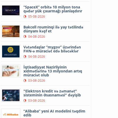
“SpaceX” orbitə 10 milyon tona
qədər yük çıxarmağı planlaşdırır
05-08-2026
Bakcell rouminqi ilə yay tətilində
dünyanı kəşf et
04-08-2026
Vətəndaşlar “mygov” üzərindən
FHN-ə müraciət edə biləcəklər
04-08-2026
İqtisadiyyat Nazirliyinin
xidmətlərinə 13 milyondan artıq
müraciət olub
03-08-2026
"Elektron kredit və zəmanət"
sisteminin Əsasnaməsi" dəyişib
03-08-2026
“Alibaba” yeni AI modelini təqdim
edib