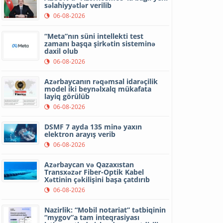
səlahiyyətlər verilib
06-08-2026
“Meta”nın süni intellekti test
zamanı başqa şirkətin sisteminə
daxil olub
06-08-2026
Azərbaycanın rəqəmsal idarəçilik
model iki beynəlxalq mükafata
layiq görülüb
06-08-2026
DSMF 7 ayda 135 minə yaxın
elektron arayış verib
06-08-2026
Azərbaycan və Qazaxıstan
Transxəzər Fiber-Optik Kabel
Xəttinin çəkilişini başa çatdırıb
06-08-2026
Nazirlik: “Mobil notariat” tətbiqinin
“mygov”a tam inteqrasiyası