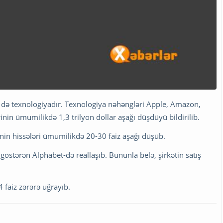
i də texnologiyadır. Texnologiya nəhəngləri Apple, Amazon,
nin ümumilikdə 1,3 trilyon dollar aşağı düşdüyü bildirilib.
tinin hissələri ümumilikdə 20-30 faiz aşağı düşüb.
göstərən Alphabet-də reallaşıb. Bununla belə, şirkətin satış
 faiz zərərə uğrayıb.