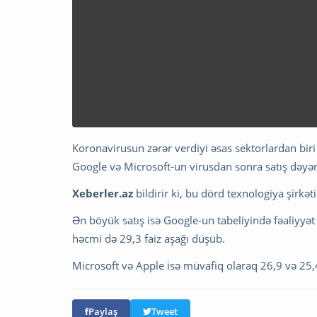
Koronavirusun zərər verdiyi əsas sektorlardan bir
Google və Microsoft-un virusdan sonra satış dəyəri
Xeberler.az
bildirir ki, bu dörd texnologiya şirkə
Ən böyük satış isə Google-un tabeliyində fəaliyyət 
həcmi də 29,3 faiz aşağı düşüb.
Microsoft və Apple isə müvafiq olaraq 26,9 və 25,4
Paylaş
Tweet