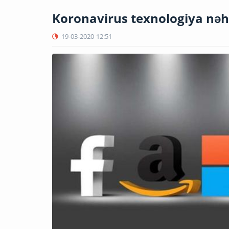
Koronavirus texnologiya nəhə
19-03-2020
12:51