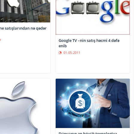
ne satışlarından nə qədər
Google TV –nin satış həcmi 4 dəfə
7
enib
01-05-2011
Dünyanın ən böyük texnologiya