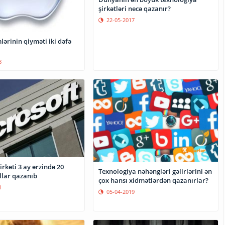
şirkətləri necə qazanır?
22-05-2017
ərinin qiyməti iki dəfə
8
irkəti 3 ay ərzində 20
Texnologiya nəhəngləri gəlirlərini ən
llar qazanıb
çox hansı xidmətlərdən qazanırlar?
1
05-04-2019