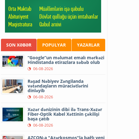
SON XƏBƏR
POPULYAR
YAZARLAR
“Google”un məlumat emalı mərkəzi
Hindistanda etirazlara səbəb olub
06-08-2026
Rəşad Nəbiyev Zəngilanda
vətəndaşların müraciətlərini
dinləyib
06-08-2026
Xəzər dənizinin dibi ilə Trans-Xəzər
Fiber-Optik Kabel Xəttinin çəkilişi
başa çatıb
06-08-2026
AZCON-a "Azərkosmos"la bağlı yeni