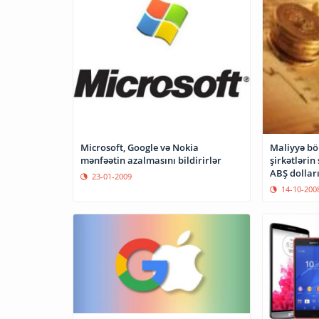
Microsoft, Google və Nokia
Maliyyə böh
mənfəətin azalmasını bildirirlər
şirkətlərin
ABŞ dollar
23-01-2009
14-10-200