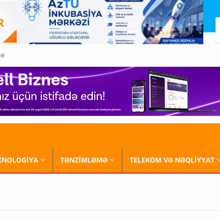
QƏ
XNOLOGİYA
TƏNZİMLƏMƏ
TELEKOM VƏ NƏQLİYYAT