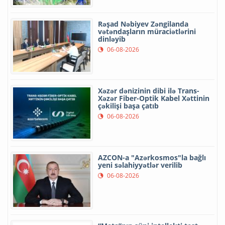
Rəşad Nəbiyev Zəngilanda
vətəndaşların müraciətlərini
dinləyib
06-08-2026
Xəzər dənizinin dibi ilə Trans-
Xəzər Fiber-Optik Kabel Xəttinin
çəkilişi başa çatıb
06-08-2026
AZCON-a "Azərkosmos"la bağlı
yeni səlahiyyətlər verilib
06-08-2026