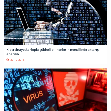
Kibercinayətkarlıqda şübhəli bilinənlərin mənzilində axtarış
aparılıb
30-10-2015