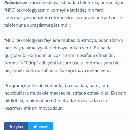
Xeberler.az
xarici mediaya istinadən bildirir ki, bunun üçün
“NFC” texnologiyasının köməyilə istifadəçinin fərdi
informasiyasını hakerə ötürən virus proqramını "qurban"ın
telefonuna quraşdırmaq lazımdır.
“NFC” texnologiyası fayllarla mübadilə etməyə, ödənişlər və
bəzi başqa əməliyyatlar etməyə imkan verir. Bu halda
qurğular bir-birindən ən çox 10 sm məsafədə olmalıdır.
Amma “NFCdrip” adlı yeni hücum üsulu informasiyanı bir
neçə metrədək məsafədən ələ keçirməyə imkan verir.
Proqramçılar hesab edirlər ki, bu üsuldan, həmçinin
noutbuklara müdaxilə məqsədilə istifadə etmək olar. Ekspert
bildirib ki, məlumatları 60 metrədək məsafədən ələ
keçirmək imkanı mövcuddur.
Paylaş
Tweet