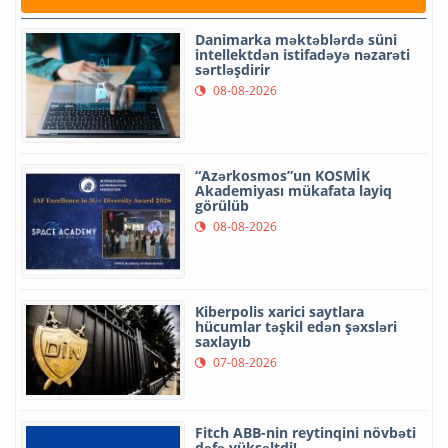
Danimarka məktəblərdə süni
intellektdən istifadəyə nəzarəti
sərtləşdirir
08-08-2026
“Azərkosmos”un KOSMİK
Akademiyası mükafata layiq
görülüb
08-08-2026
Kiberpolis xarici saytlara
hücumlar təşkil edən şəxsləri
saxlayıb
07-08-2026
Fitch ABB-nin reytinqini növbəti
dəfə yüksəltdi!