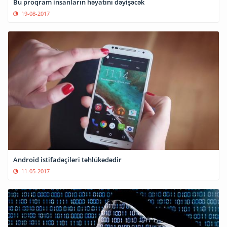
Bu proqram insanların həyatını dəyişəcək
19-08-2017
Android istifadəçiləri təhlükədədir
11-05-2017