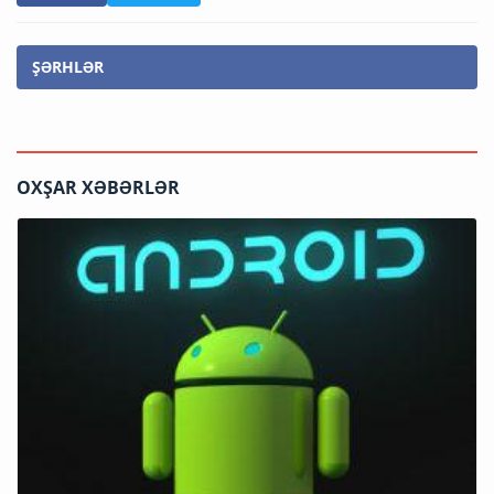
ŞƏRHLƏR
OXŞAR XƏBƏRLƏR