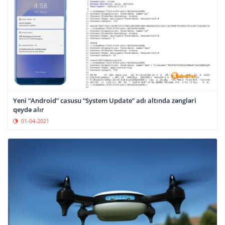
Yeni “Android” casusu “System Update” adı altında zəngləri
qeydə alır
01-04-2021