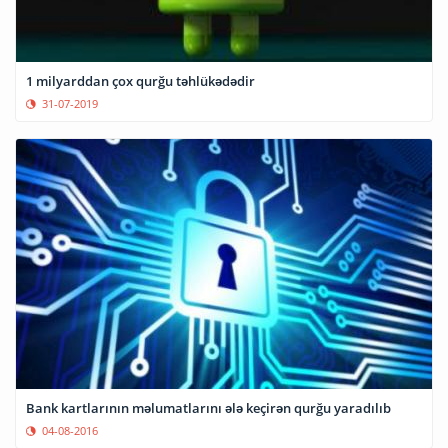
1 milyarddan çox qurğu təhlükədədir
31-07-2019
Bank kartlarının məlumatlarını ələ keçirən qurğu yaradılıb
04-08-2016