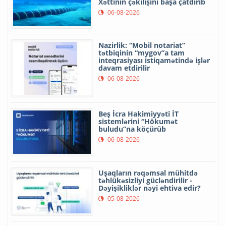
Xəttinin çəkilişini başa çatdırıb
06-08-2026
Nazirlik: “Mobil notariat”
tətbiqinin “mygov”a tam
inteqrasiyası istiqamətində işlər
davam etdirilir
06-08-2026
Beş İcra Hakimiyyəti İT
sistemlərini “Hökumət
buludu”na köçürüb
06-08-2026
Uşaqların rəqəmsal mühitdə
təhlükəsizliyi gücləndirilir -
Dəyişikliklər nəyi ehtiva edir?
05-08-2026