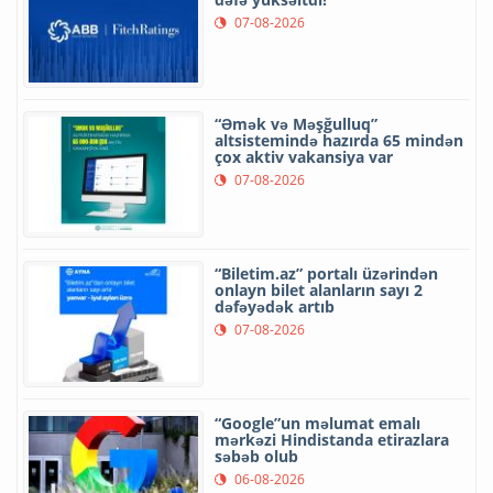
07-08-2026
“Əmək və Məşğulluq”
altsistemində hazırda 65 mindən
çox aktiv vakansiya var
07-08-2026
“Biletim.az” portalı üzərindən
onlayn bilet alanların sayı 2
dəfəyədək artıb
07-08-2026
“Google”un məlumat emalı
mərkəzi Hindistanda etirazlara
səbəb olub
06-08-2026