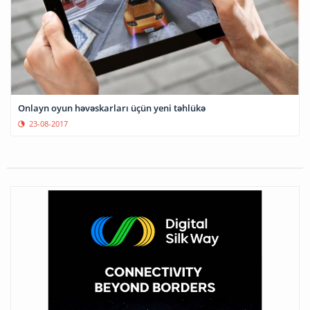
Onlayn oyun həvəskarları üçün yeni təhlükə
23-08-2017