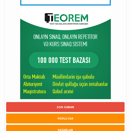
SON XƏBƏR
POPULYAR
YAZARLAR