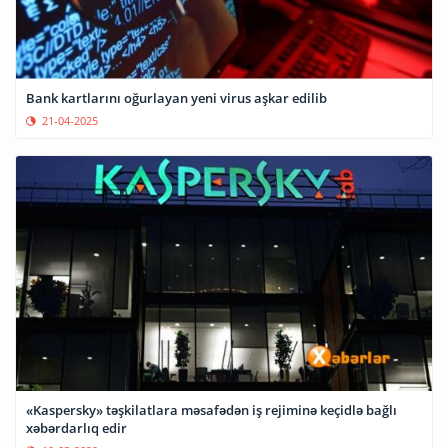
Bank kartlarını oğurlayan yeni virus aşkar edilib
21-04-2025
«Kaspersky» təşkilatlara məsafədən iş rejiminə keçidlə bağlı
xəbərdarlıq edir