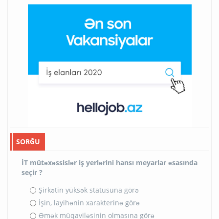
SORĞU
İT mütəxəssislər iş yerlərini hansı meyarlar əsasında
seçir ?
Şirkətin yüksək statusuna görə
İşin, layihənin xarakterinə görə
Əmək müqaviləsinin olmasına görə