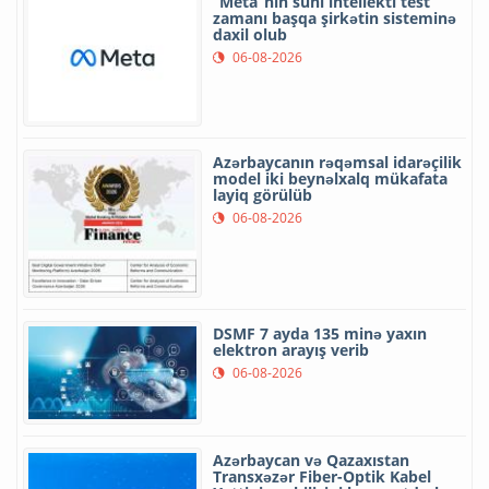
“Meta”nın süni intellekti test
zamanı başqa şirkətin sisteminə
daxil olub
06-08-2026
Azərbaycanın rəqəmsal idarəçilik
model iki beynəlxalq mükafata
layiq görülüb
06-08-2026
DSMF 7 ayda 135 minə yaxın
elektron arayış verib
06-08-2026
Azərbaycan və Qazaxıstan
Transxəzər Fiber-Optik Kabel