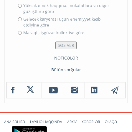
Yüksək əmək haqqına, mükafatlara və digər
güzəştlərə görə
Gələcək karyerası üçün əhəmiyyət kəsb
etdiyinə görə
Maraqlı, işgüzar kollektivə görə
NƏTİCƏLƏR
Bütün sorğular
ANA SƏHİFƏ
LAYİHƏ HAQQINDA
ARXİV
XƏBƏRLƏR
ƏLAQƏ