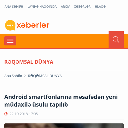
ANA SƏHİFƏ
LAYİHƏ HAQQINDA
ARXİV
XƏBƏRLƏR
ƏLAQƏ
RƏQƏMSAL DÜNYA
Ana Səhifə
RƏQƏMSAL DÜNYA
Android smartfonlarına məsafədən yeni
müdaxilə üsulu tapılıb
22-10-2018
17:05