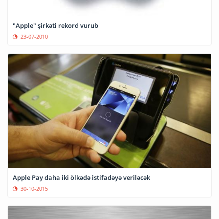
"Apple" şirkəti rekord vurub
23-07-2010
Apple Pay daha iki ölkədə istifadəyə veriləcək
30-10-2015