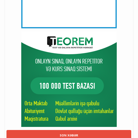
SON XƏBƏR