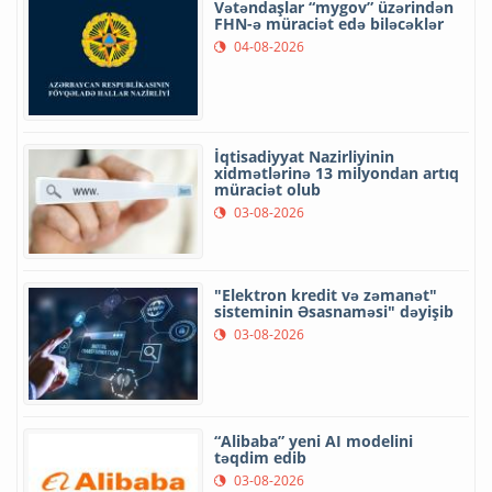
Vətəndaşlar “mygov” üzərindən
FHN-ə müraciət edə biləcəklər
04-08-2026
İqtisadiyyat Nazirliyinin
xidmətlərinə 13 milyondan artıq
müraciət olub
03-08-2026
"Elektron kredit və zəmanət"
sisteminin Əsasnaməsi" dəyişib
03-08-2026
“Alibaba” yeni AI modelini
təqdim edib
03-08-2026