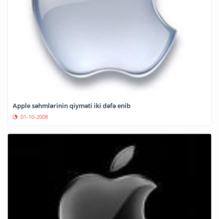
Apple səhmlərinin qiyməti iki dəfə enib
01-10-2008