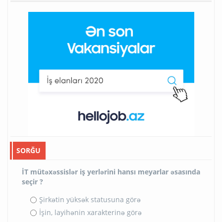
SORĞU
İT mütəxəssislər iş yerlərini hansı meyarlar əsasında
seçir ?
Şirkətin yüksək statusuna görə
İşin, layihənin xarakterinə görə