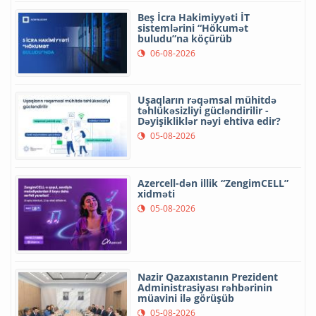
Beş İcra Hakimiyyəti İT
sistemlərini “Hökumət
buludu”na köçürüb
06-08-2026
Uşaqların rəqəmsal mühitdə
təhlükəsizliyi gücləndirilir -
Dəyişikliklər nəyi ehtiva edir?
05-08-2026
Azercell-dən illik “ZengimCELL”
xidməti
05-08-2026
Nazir Qazaxıstanın Prezident
Administrasiyası rəhbərinin
müavini ilə görüşüb
05-08-2026