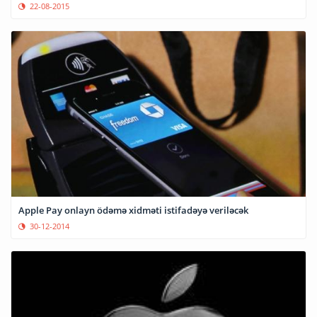
22-08-2015
Apple Pay onlayn ödəmə xidməti istifadəyə veriləcək
30-12-2014