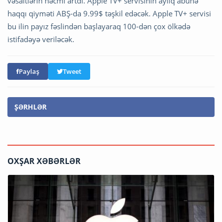
vəsaitlərin həcmi artdı. Apple TV+ servisinin aylıq abunə
haqqı qiyməti ABŞ-da 9.99$ təşkil edəcək. Apple TV+ servisi
bu ilin payız fəslindən başlayaraq 100-dən çox ölkədə
istifadəyə veriləcək.
Paylaş
Tweet
ŞƏRHLƏR
OXŞAR XƏBƏRLƏR