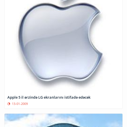
Apple 5 il ərzində LG ekranlarını istifadə edəcək
13-01-2009