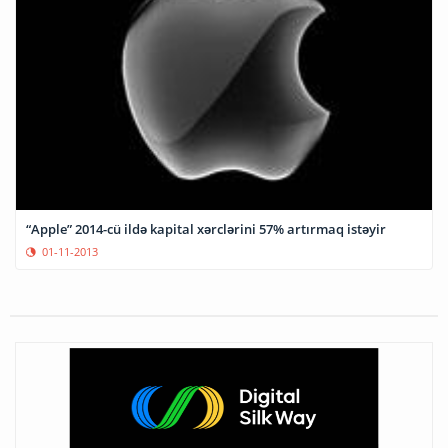
“Apple” 2014-cü ildə kapital xərclərini 57% artırmaq istəyir
01-11-2013