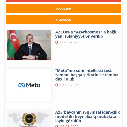
POPULYAR
YAZARLAR
AZCON-a "Azərkosmos"la bağlı
yeni səlahiyyətlər verilib
06-08-2026
“Meta”nın süni intellekti test
zamanı başqa şirkətin sisteminə
daxil olub
06-08-2026
Azərbaycanın rəqəmsal idarəçilik
model iki beynəlxalq mükafata
layiq görülüb
06-08-2026