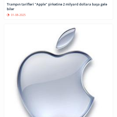
Trampın tarifləri "Apple" şirkətinə 2 milyard dollara başa gələ
bilər
01-08-2025