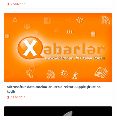
22-01-2016
Microsoftun data-mərkəzlər üzrə direktoru Apple şirkətinə
keçib
18-04-2011