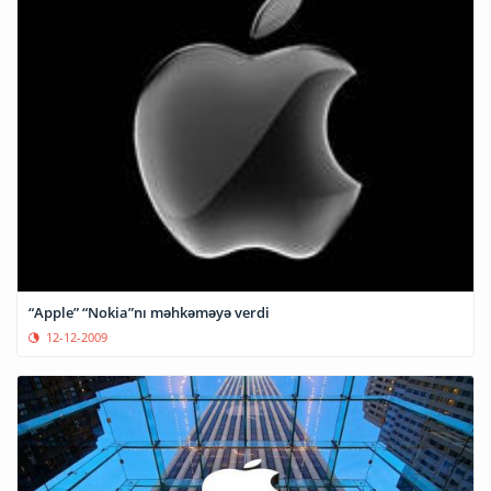
“Apple” “Nokia”nı məhkəməyə verdi
12-12-2009