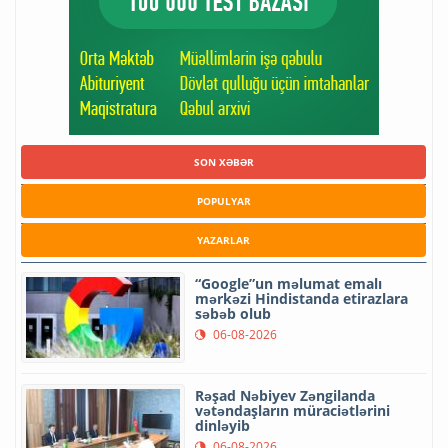
SON XƏBƏR
POPULYAR
YAZARLAR
“Google”un məlumat emalı
mərkəzi Hindistanda etirazlara
səbəb olub
06-08-2026
Rəşad Nəbiyev Zəngilanda
vətəndaşların müraciətlərini
dinləyib
06-08-2026