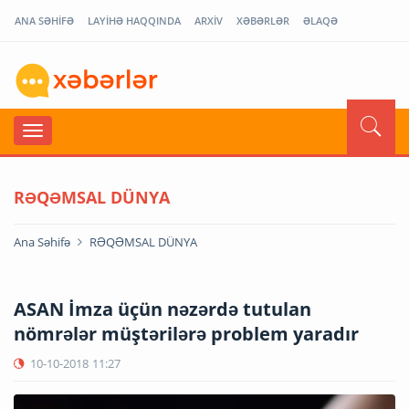
ANA SƏHİFƏ
LAYİHƏ HAQQINDA
ARXİV
XƏBƏRLƏR
ƏLAQƏ
RƏQƏMSAL DÜNYA
Ana Səhifə
RƏQƏMSAL DÜNYA
ASAN İmza üçün nəzərdə tutulan
nömrələr müştərilərə problem yaradır
10-10-2018
11:27