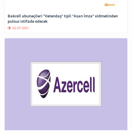
Bakcell abunəçiləri “Vətəndaş” tipli “Asan İmza” xidmətindən
pulsuz istifadə edəcək
02-07-2021