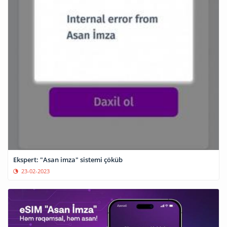
Ekspert: "Asan imza" sistemi çöküb
23-02-2023