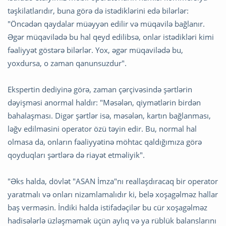
təşkilatlarıdır, buna görə də istədiklərini edə bilərlər:
"Öncədən qaydalar müəyyən edilir və müqavilə bağlanır.
Əgər müqavilədə bu hal qeyd edilibsə, onlar istədikləri kimi
fəaliyyət göstərə bilərlər. Yox, əgər müqavilədə bu,
yoxdursa, o zaman qanunsuzdur".
Ekspertin dediyinə görə, zaman çərçivəsində şərtlərin
dəyişməsi anormal haldır: "Məsələn, qiymətlərin birdən
bahalaşması. Digər şərtlər isə, məsələn, kartın bağlanması,
ləğv edilməsini operator özü təyin edir. Bu, normal hal
olmasa da, onların fəaliyyətinə möhtac qaldığımıza görə
qoyduqları şərtlərə də riayət etməliyik".
"Əks halda, dövlət "ASAN İmza"nı reallaşdıracaq bir operator
yaratmalı və onları nizamlamalıdır ki, belə xoşagəlməz hallar
baş verməsin. İndiki halda istifadəçilər bu cür xoşagəlməz
hadisələrlə üzləşməmək üçün aylıq və ya rüblük balanslarını