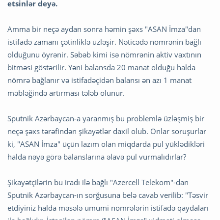
etsinlər deyə.
Amma bir neçə aydan sonra həmin şəxs "ASAN İmza"dan
istifadə zamanı çətinliklə üzləşir. Nəticədə nömrənin bağlı
olduğunu öyrənir. Səbəb kimi isə nömrənin aktiv vaxtının
bitməsi göstərilir. Yəni balansda 20 manat olduğu halda
nömrə bağlanır və istifadəçidən balansı ən azı 1 manat
məbləğində artırması tələb olunur.
Sputnik Azərbaycan-a yaranmış bu problemlə üzləşmiş bir
neçə şəxs tərəfindən şikayətlər daxil olub. Onlar soruşurlar
ki, "ASAN İmza" üçün lazım olan miqdarda pul yüklədikləri
halda nəyə görə balanslarına əlavə pul vurmalıdırlar?
Şikayətçilərin bu iradı ilə bağlı "Azercell Telekom"-dan
Sputnik Azərbaycan-ın sorğusuna belə cavab verilib: "Təsvir
etdiyiniz halda məsələ ümumi nömrələrin istifadə qaydaları