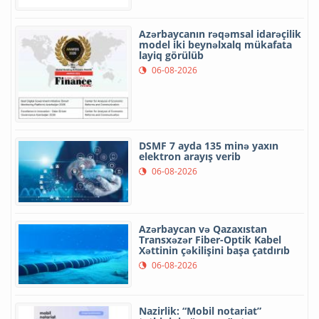
Azərbaycanın rəqəmsal idarəçilik
model iki beynəlxalq mükafata
layiq görülüb
06-08-2026
DSMF 7 ayda 135 minə yaxın
elektron arayış verib
06-08-2026
Azərbaycan və Qazaxıstan
Transxəzər Fiber-Optik Kabel
Xəttinin çəkilişini başa çatdırıb
06-08-2026
Nazirlik: “Mobil notariat”