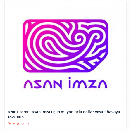
Azər Həsrət : Asan İmza üçün milyonlarla dollar vəsait havaya
sovrulub
24-01-2019