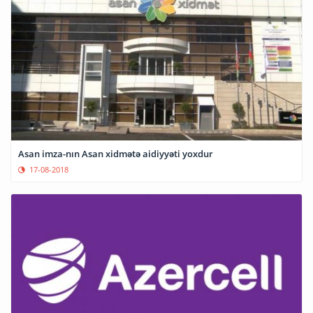
Asan imza-nın Asan xidmətə aidiyyəti yoxdur
17-08-2018