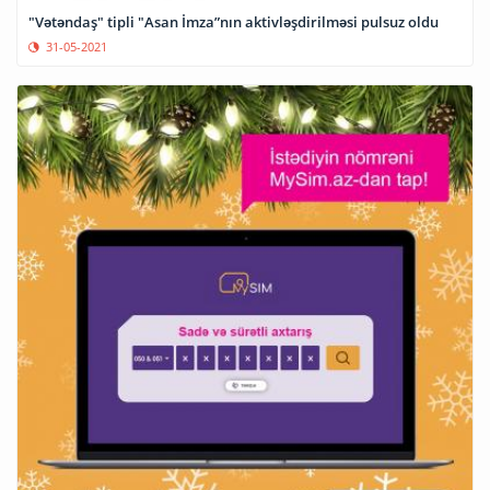
"Vətəndaş" tipli "Asan İmza”nın aktivləşdirilməsi pulsuz oldu
31-05-2021