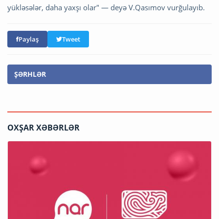
yükləsələr, daha yaxşı olar" — deyə V.Qasımov vurğulayıb.
Paylaş
Tweet
ŞƏRHLƏR
OXŞAR XƏBƏRLƏR