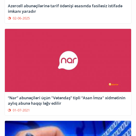
Azercell abunəçilərinə tarif ödənişi əsasında fasiləsiz istifadə
imkanı yaradır
02-06-2025
“Nar” abunəçiləri üçün "Vətəndaş” tipli “Asan İmza" xidmətinin
aylıq abunə haqqı ləğv edilir
01-07-2021