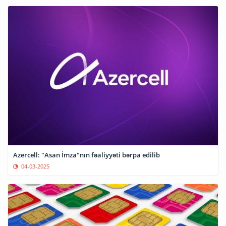
Azercell: "Asan İmza"nın fəaliyyəti bərpa edilib
04-03-2025