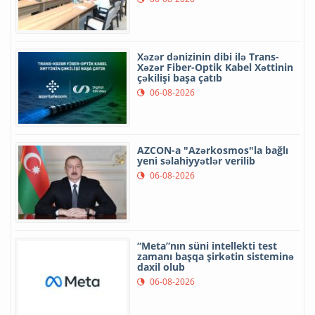
Xəzər dənizinin dibi ilə Trans-
Xəzər Fiber-Optik Kabel Xəttinin
çəkilişi başa çatıb
06-08-2026
AZCON-a "Azərkosmos"la bağlı
yeni səlahiyyətlər verilib
06-08-2026
“Meta”nın süni intellekti test
zamanı başqa şirkətin sisteminə
daxil olub
06-08-2026