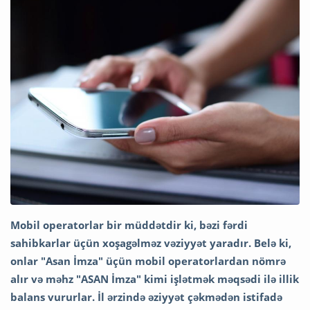
Mobil operatorlar bir müddətdir ki, bəzi fərdi
sahibkarlar üçün xoşagəlməz vəziyyət yaradır. Belə ki,
onlar "Asan İmza" üçün mobil operatorlardan nömrə
alır və məhz "ASAN İmza" kimi işlətmək məqsədi ilə illik
balans vururlar. İl ərzində əziyyət çəkmədən istifadə