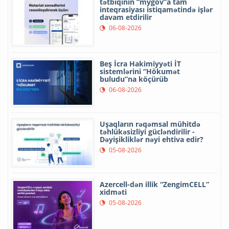
tətbiqinin “mygov”a tam
inteqrasiyası istiqamətində işlər
davam etdirilir
06-08-2026
Beş İcra Hakimiyyəti İT
sistemlərini “Hökumət
buludu”na köçürüb
06-08-2026
Uşaqların rəqəmsal mühitdə
təhlükəsizliyi gücləndirilir -
Dəyişikliklər nəyi ehtiva edir?
05-08-2026
Azercell-dən illik “ZengimCELL”
xidməti
05-08-2026