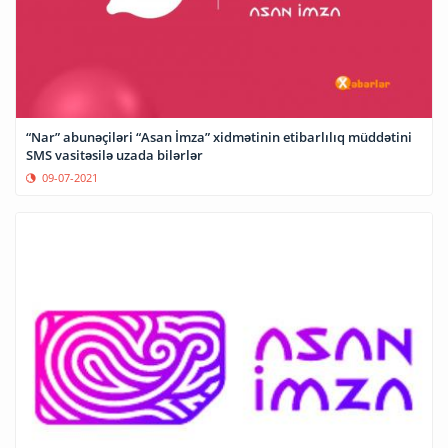
“Nar” abunəçiləri “Asan İmza” xidmətinin etibarlılıq müddətini
SMS vasitəsilə uzada bilərlər
09-07-2021