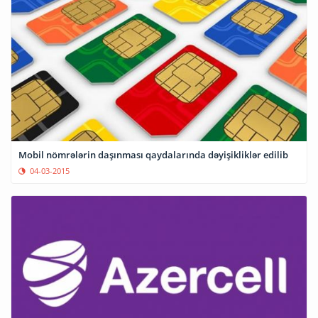
Mobil nömrələrin daşınması qaydalarında dəyişikliklər edilib
04-03-2015