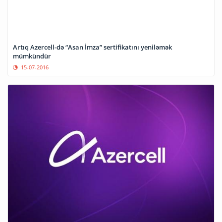
Artıq Azercell-də “Asan İmza” sertifikatını yeniləmək
mümkündür
15-07-2016