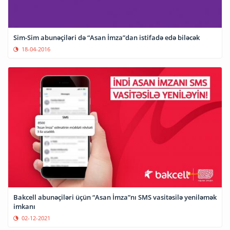
Sim-Sim abunəçiləri də “Asan İmza”dan istifadə edə biləcək
18-04-2016
Bakcell abunəçiləri üçün “Asan İmza”nı SMS vasitəsilə yeniləmək
imkanı
02-12-2021