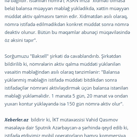
ilə bağlıdır. İstənilən nömrə ("ASAN İmza" xidməti olmasa
belə) balansa müəyyən məbləğ yüklədikdə, xəttin müəyyən
müddət aktiv qalmasını təmin edir. Xidmətdən asılı olaraq,
nömrə istifadə edilmədikdən konkret müddət sonra nömrə
deaktiv olunur. Bütün bu məqamlar abunəçi müqaviləsində
öz əksini tapır".
Sorğumuzu "Baksell" şirkəti də cavablandırıb. Şirkətdən
bildirilib ki, nömrələrin aktiv qalma müddəti yüklənilən
vəsaitin məbləğindən asılı olaraq tənzimlənir: "Balansa
yüklənmiş məbləğin istifadə müddəti bitdikdən sonra
istifadəçilər nömrəni aktivləşdirmək üçün balansa istənilən
məbləği yükləməlidir. 1 manata 5 gün, 20 manat və ondan
yuxarı kontur yükləyəndə isə 150 gün nömrə aktiv olur".
Xeberler.az
bildirir ki, İKT mütəxəssisi Vahid Qasımov
məsələyə dair Sputnik Azərbaycan-a şərhində qeyd edib ki,
istifadə etdiyimiz mobil operatorların hamısı kommersiya