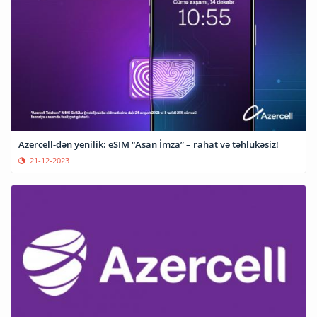
Azercell-dən yenilik: eSIM “Asan İmza” – rahat və təhlükəsiz!
21-12-2023