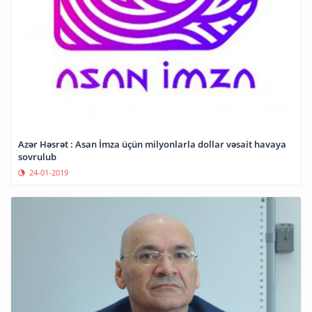
Azər Həsrət : Asan İmza üçün milyonlarla dollar vəsait havaya
sovrulub
24-01-2019