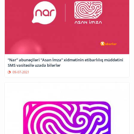
“Nar” abunəçiləri “Asan İmza” xidmətinin etibarlılıq müddətini
SMS vasitəsilə uzada bilərlər
09-07-2021