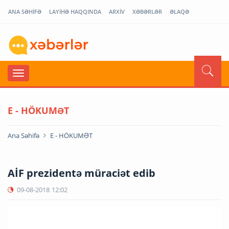
ANA SƏHİFƏ
LAYİHƏ HAQQINDA
ARXİV
XƏBƏRLƏR
ƏLAQƏ
E - HÖKUMƏT
Ana Səhifə
E - HÖKUMƏT
AİF prezidentə müraciət edib
09-08-2018
12:02