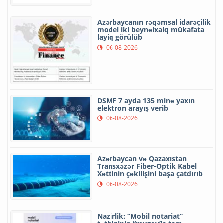
Azərbaycanın rəqəmsal idarəçilik
model iki beynəlxalq mükafata
layiq görülüb
06-08-2026
DSMF 7 ayda 135 minə yaxın
elektron arayış verib
06-08-2026
Azərbaycan və Qazaxıstan
Transxəzər Fiber-Optik Kabel
Xəttinin çəkilişini başa çatdırıb
06-08-2026
Nazirlik: “Mobil notariat”