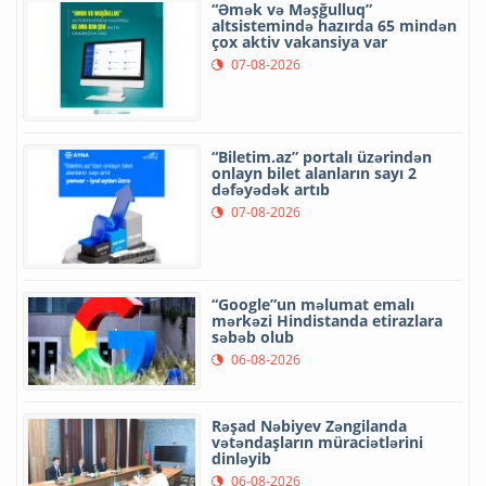
“Əmək və Məşğulluq”
altsistemində hazırda 65 mindən
çox aktiv vakansiya var
07-08-2026
“Biletim.az” portalı üzərindən
onlayn bilet alanların sayı 2
dəfəyədək artıb
07-08-2026
“Google”un məlumat emalı
mərkəzi Hindistanda etirazlara
səbəb olub
06-08-2026
Rəşad Nəbiyev Zəngilanda
vətəndaşların müraciətlərini
dinləyib
06-08-2026