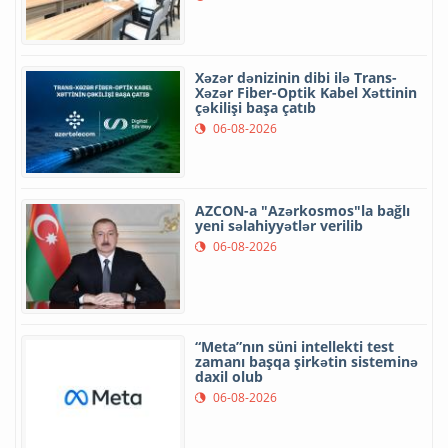
Xəzər dənizinin dibi ilə Trans-
Xəzər Fiber-Optik Kabel Xəttinin
çəkilişi başa çatıb
06-08-2026
AZCON-a "Azərkosmos"la bağlı
yeni səlahiyyətlər verilib
06-08-2026
“Meta”nın süni intellekti test
zamanı başqa şirkətin sisteminə
daxil olub
06-08-2026