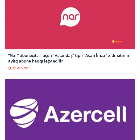
“Nar” abunəçiləri üçün "Vətəndaş” tipli “Asan İmza" xidmətinin
aylıq abunə haqqı ləğv edilir
01-07-2021