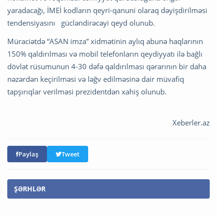
yaradacağı, İMEİ kodların qeyri-qanuni olaraq dəyişdirilməsi
tendensiyasını gücləndirəcəyi qeyd olunub.
Müraciətdə “ASAN imza” xidmətinin aylıq abunə haqlarının
150% qaldırılması və mobil telefonların qeydiyyatı ilə bağlı
dövlət rüsumunun 4-30 dəfə qaldırılması qərarının bir daha
nəzərdən keçirilməsi və ləğv edilməsinə dair müvafiq
tapşırıqlar verilməsi prezidentdən xahiş olunub.
Xeberler.az
Paylaş
Tweet
ŞƏRHLƏR