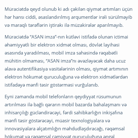
Müraciətdə qeyd olunub ki adı çəkilən qiymət artımları üçün
hər hansı ciddi, əsaslandırılmış arqumentlər irəli sürülməyib
və maraqlı tərəflərin iştirakı ilə müzakirələr aparılmayıb.
Müraciətdə “ASAN imza”-nın kütləvi istifadə olunan ictimai
əhəmiyyətli bir elektron xidmət olması, dövlət layihəsi
əsasında yaradılması, mobil imza sahəsində rəqabətli
mühitin olmaması, “ASAN imza”nı əvəzləyəcək daha ucuz
əlavə autentifikasiya vasitələrinin olması, qiymət artımının
elektron hökumət quruculuğuna və elektron xidmətlərdən
istifadəyə mənfi təsir göstərməsi vurğulanıb.
Eyni zamanda mobil telefonların qeydiyyat rüsumunun
artırılması ilə bağlı qərarın mobil bazarda bahalaşmanı və
inhisarçılığı gücləndirəcəyi, fərdi sahibkarlığın inkişafına
mənfi təsir göstərəcəyi, müasir texnologiyalara və
innovasiyalara əlçatımlığın məhdudlaşdıracağı, rəqəmsal
hökumət və rəqəmsal cəmiyyət quruculuğuna əngəl