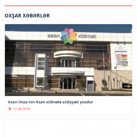
OXŞAR XƏBƏRLƏR
Asan imza-nın Asan xidmətə aidiyyəti yoxdur
17-08-2018