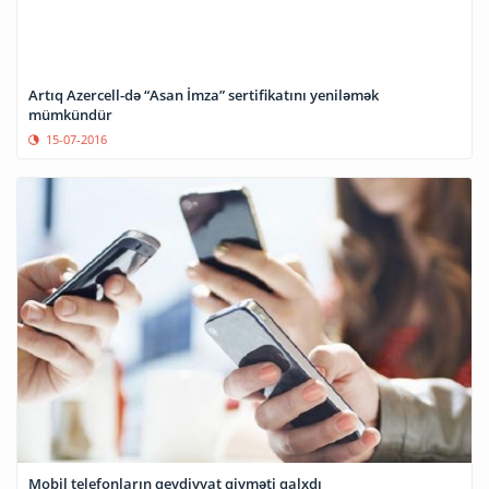
Artıq Azercell-də “Asan İmza” sertifikatını yeniləmək
mümkündür
15-07-2016
Mobil telefonların qeydiyyat qiyməti qalxdı