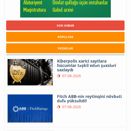
SON XƏBƏR
POPULYAR
YAZARLAR
Kiberpolis xarici saytlara
hücumlar təşkil edən şəxsləri
saxlayıb
07-08-2026
Fitch ABB-nin reytinqini növbəti
dəfə yüksəltdi!
07-08-2026