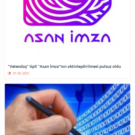
"Vətəndaş" tipli "Asan İmza”nın aktivləşdirilməsi pulsuz oldu
31-05-2021