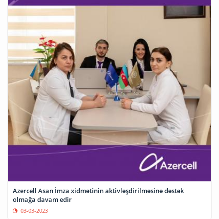
Azercell Asan İmza xidmətinin aktivləşdirilməsinə dəstək
olmağa davam edir
03-03-2023