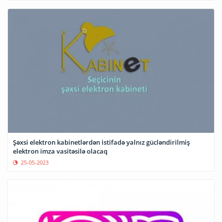
Şəxsi elektron kabinetlərdən istifadə yalnız gücləndirilmiş
elektron imza vasitəsilə olacaq
25-05-2023