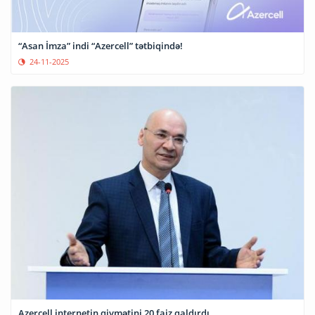
“Asan İmza” indi “Azercell” tətbiqində!
24-11-2025
Azercell internetin qiymətini 20 faiz qaldırdı