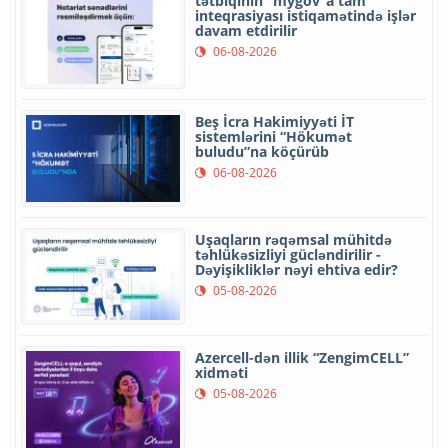
tətbiqinin “mygov”a tam
inteqrasiyası istiqamətində işlər
davam etdirilir
06-08-2026
Beş İcra Hakimiyyəti İT
sistemlərini “Hökumət
buludu”na köçürüb
06-08-2026
Uşaqların rəqəmsal mühitdə
təhlükəsizliyi gücləndirilir -
Dəyişikliklər nəyi ehtiva edir?
05-08-2026
Azercell-dən illik “ZengimCELL”
xidməti
05-08-2026