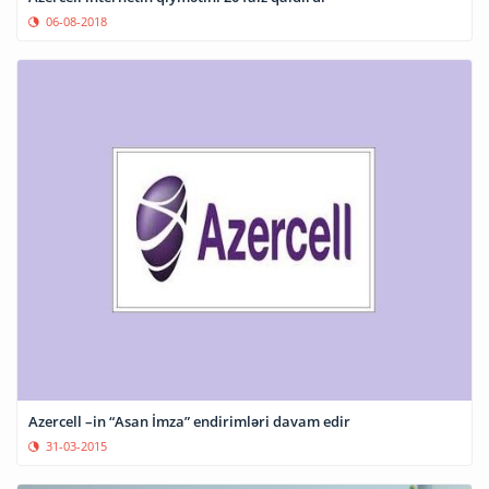
06-08-2018
Azercell –in “Asan İmza” endirimləri davam edir
31-03-2015