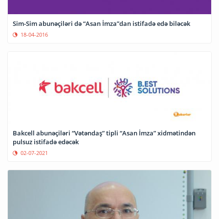
Sim-Sim abunəçiləri də “Asan İmza”dan istifadə edə biləcək
18-04-2016
Bakcell abunəçiləri “Vətəndaş” tipli “Asan İmza” xidmətindən
pulsuz istifadə edəcək
02-07-2021