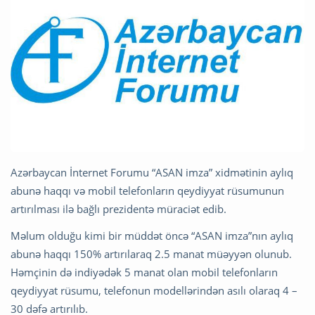
Azərbaycan İnternet Forumu “ASAN imza” xidmətinin aylıq
abunə haqqı və mobil telefonların qeydiyyat rüsumunun
artırılması ilə bağlı prezidentə müraciət edib.
Məlum olduğu kimi bir müddət öncə “ASAN imza”nın aylıq
abunə haqqı 150% artırılaraq 2.5 manat müəyyən olunub.
Həmçinin də indiyədək 5 manat olan mobil telefonların
qeydiyyat rüsumu, telefonun modellərindən asılı olaraq 4 –
30 dəfə artırılıb.