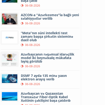
başa çatıb
06-08-2026
AZCON-a "Azərkosmos"la bağlı yeni
səlahiyyətlər verilib
06-08-2026
“Meta”nın süni intellekti test
zamanı başqa şirkətin sisteminə
daxil olub
06-08-2026
Azərbaycanın rəqəmsal idarəçilik
model iki beynəlxalq mükafata
layiq görülüb
06-08-2026
DSMF 7 ayda 135 minə yaxın
elektron arayış verib
06-08-2026
Azərbaycan və Qazaxıstan
Transxəzər Fiber-Optik Kabel
Xəttinin çəkilişini başa çatdırıb