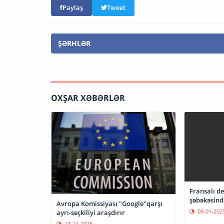
Paylaş
Tweet
ŞƏRHLƏR
OXŞAR XƏBƏRLƏR
Fransalı de
şəbəkəsind
Avropa Komissiyası "Google"qarşı
09-01-202
ayrı-seçkiliyi araşdırır
13-11-2025