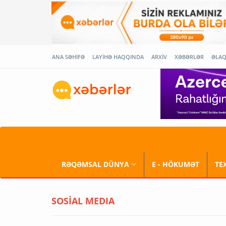
ANA SƏHİFƏ
LAYİHƏ HAQQINDA
ARXİV
XƏBƏRLƏR
ƏLA
RƏQƏMSAL DÜNYA
E - HÖKUMƏT
TE
SOSİAL MEDIA