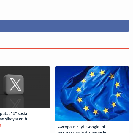
putat "X" sosial
ən şikayət edib
5
Avropa Birliyi “Google” ni
saxtakarlıqda ittiham edir