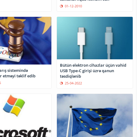
01-12-2010
Bütün elektron cihazlar üçün vahid
arış sistemində
USB Type-C girişi üzrə qanun
r etməyi təklif edib
təsdiqlənib
5
25-04-2022