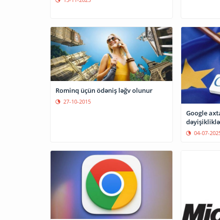
Rominq üçün ödəniş ləğv olunur
27-10-2015
Google axt
dəyişikliklə
04-07-202