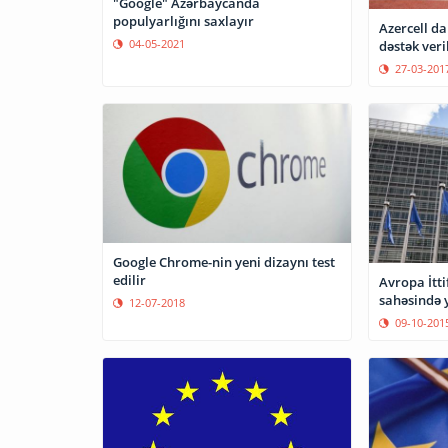
"Google" Azərbaycanda
populyarlığını saxlayır
Azercell da
04-05-2021
dəstək veri
27-03-201
Google Chrome-nin yeni dizaynı test
edilir
Avropa İtt
sahəsində 
12-07-2018
09-10-201