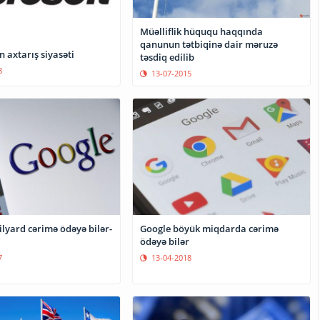
Müəlliflik hüququ haqqında
qanunun tətbiqinə dair məruzə
 axtarış siyasəti
təsdiq edilib
8
13-07-2015
lyard cərimə ödəyə bilər-
Google böyük miqdarda cərimə
ödəyə bilər
7
13-04-2018