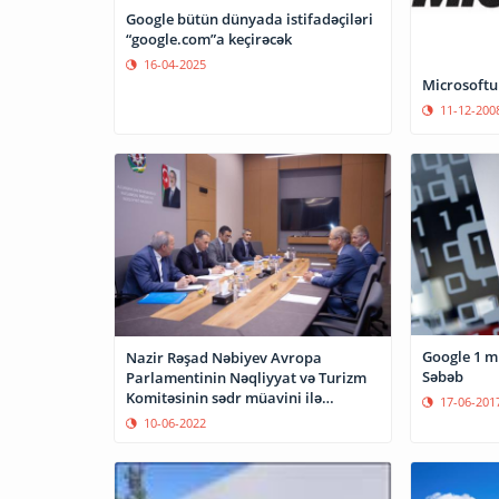
Google bütün dünyada istifadəçiləri
“google.com”a keçirəcək
16-04-2025
Microsoftun
11-12-200
Google 1 mi
Nazir Rəşad Nəbiyev Avropa
Səbəb
Parlamentinin Nəqliyyat və Turizm
Komitəsinin sədr müavini ilə
17-06-201
görüşüb
10-06-2022