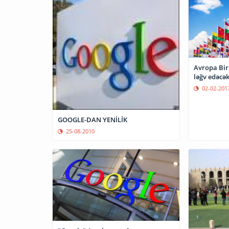
Avropa Bir
ləğv edəcə
02-02-201
GOOGLE-DAN YENİLİK
25-08-2010