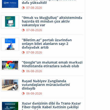
dəfə yüksəltdi!
07-08-2026
“Əmək və Məşğulluq” altsistemində
hazırda 65 mindən çox aktiv
vakansiya var
07-08-2026
“Biletim.az” portalı üzərindən
onlayn bilet alanların sayı 2
dəfəyədək artıb
07-08-2026
“Google”un məlumat emalı mərkəzi
Hindistanda etirazlara səbəb olub
06-08-2026
Rəşad Nəbiyev Zəngilanda
vətəndaşların müraciətlərini
dinləyib
06-08-2026
Xəzər dənizinin dibi ilə Trans-Xəzər
Fiber-Optik Kabel Xəttinin çəkilişi