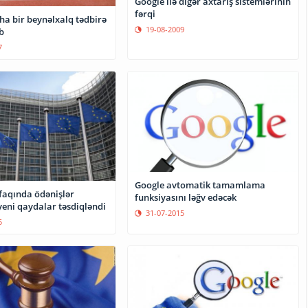
Google ilə digər axtarış sistemlərinin
fərqi
ha bir beynəlxalq tədbirə
19-08-2009
b
7
Google avtomatik tamamlama
ifaqında ödənişlər
funksiyasını ləğv edəcək
yeni qaydalar təsdiqləndi
31-07-2015
5