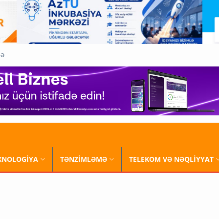
QƏ
XNOLOGİYA
TƏNZİMLƏMƏ
TELEKOM VƏ NƏQLİYYAT