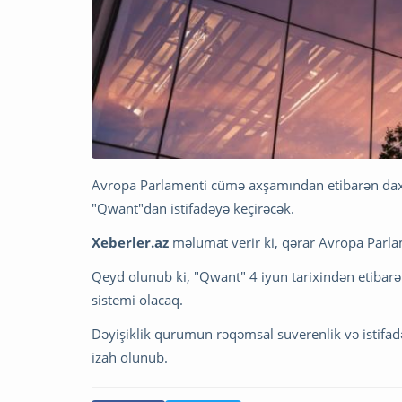
Avropa Parlamenti cümə axşamından etibarən daxil
"Qwant"dan istifadəyə keçirəcək.
Xeberler.az
məlumat verir ki, qərar Avropa Parlame
Qeyd olunub ki, "Qwant" 4 iyun tarixindən etibar
sistemi olacaq.
Dəyişiklik qurumun rəqəmsal suverenlik və istifadəç
izah olunub.