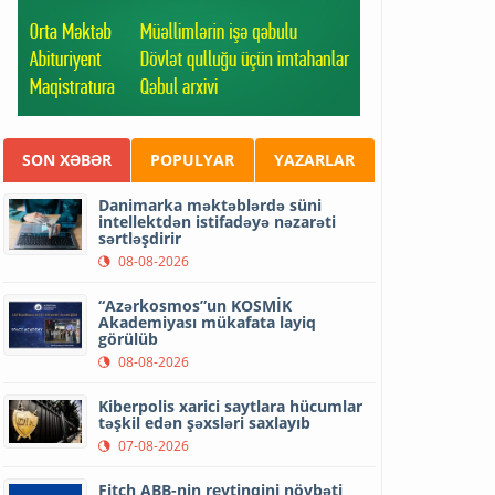
SON XƏBƏR
POPULYAR
YAZARLAR
Danimarka məktəblərdə süni
intellektdən istifadəyə nəzarəti
sərtləşdirir
08-08-2026
“Azərkosmos”un KOSMİK
Akademiyası mükafata layiq
görülüb
08-08-2026
Kiberpolis xarici saytlara hücumlar
təşkil edən şəxsləri saxlayıb
07-08-2026
Fitch ABB-nin reytinqini növbəti