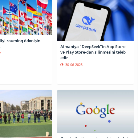
liyi rouminq ödənişini
k
Almaniya "DeepSeek"in App Store
və Play Store-dan silinməsini tələb
7
edir
30-06-2025