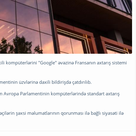
i kompüterlərini "Google" əvəzinə Fransanın axtarış sistemi
ntinin üzvlərinə daxili bildirişdə çatdırılıb.
ən Avropa Parlamentinin kompüterlərində standart axtarış
ilərin şəxsi məlumatlarının qorunması ilə bağlı siyasəti ilə