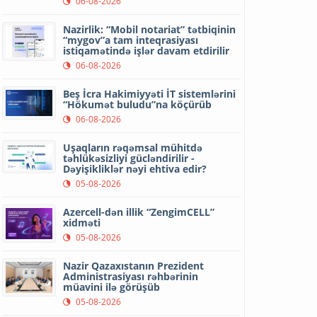
06-08-2026
Nazirlik: “Mobil notariat” tətbiqinin
“mygov”a tam inteqrasiyası
istiqamətində işlər davam etdirilir
06-08-2026
Beş İcra Hakimiyyəti İT sistemlərini
“Hökumət buludu”na köçürüb
06-08-2026
Uşaqların rəqəmsal mühitdə
təhlükəsizliyi gücləndirilir -
Dəyişikliklər nəyi ehtiva edir?
05-08-2026
Azercell-dən illik “ZengimCELL”
xidməti
05-08-2026
Nazir Qazaxıstanın Prezident
Administrasiyası rəhbərinin
müavini ilə görüşüb
05-08-2026