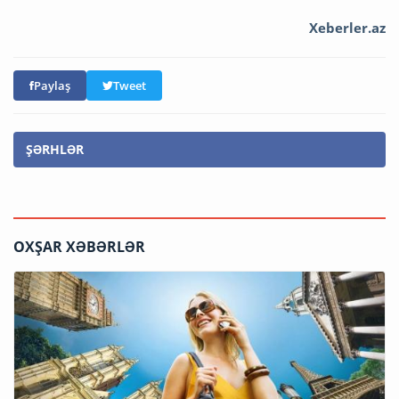
Xeberler.az
Paylaş
Tweet
ŞƏRHLƏR
OXŞAR XƏBƏRLƏR