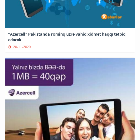
"Azercell" Pakistanda rominq üzrə vahid xidmət haqqı tətbiq
edəcək
20-11-2020