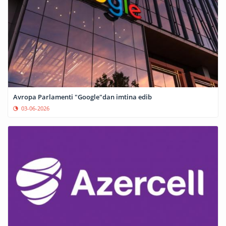
Avropa Parlamenti "Google"dan imtina edib
03-06-2026