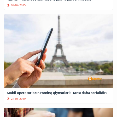
09-07-2015
Mobil operatorların rominq qiymətləri: Hansı daha sərfəlidir?
24-05-2019