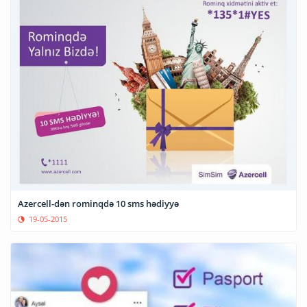
Azercell-dən rominqdə 10 sms hədiyyə
19-05-2015