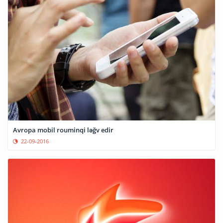
Avropa mobil rouminqi ləğv edir
22-09-2016