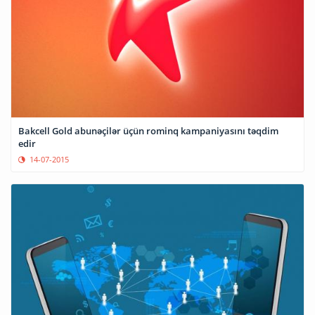
Bakcell Gold abunəçilər üçün rominq kampaniyasını təqdim
edir
14-07-2015