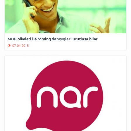
MDB ölkələri ilə rominq danışıqları ucuzlaşa bilər
07-04-2015