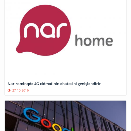
Nar rominqdə 4G xidmətinin əhatəsini genişləndirir
27-10-2016