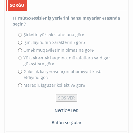
SORĞU
İT mütəxəssislər iş yerlərini hansı meyarlar əsasında
seçir ?
Şirkətin yüksək statusuna görə
İşin, layihənin xarakterinə görə
Əmək müqaviləsinin olmasına görə
Yüksək əmək haqqına, mükafatlara və digər
güzəştlərə görə
Gələcək karyerası üçün əhəmiyyət kəsb
etdiyinə görə
Maraqlı, işgüzar kollektivə görə
NƏTİCƏLƏR
Bütün sorğular