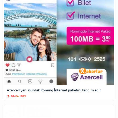
Azercell yeni Günlük Rominq İnternet paketini təqdim edir
01-04-2019