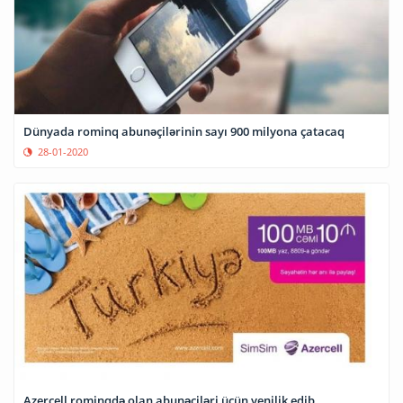
Dünyada rominq abunəçilərinin sayı 900 milyona çatacaq
28-01-2020
Azercell rominqdə olan abunəçiləri üçün yenilik edib