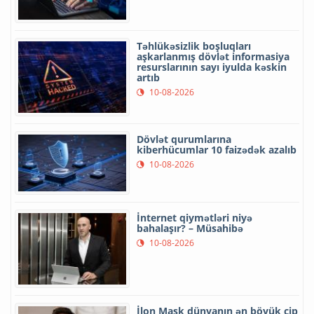
Təhlükəsizlik boşluqları
aşkarlanmış dövlət informasiya
resurslarının sayı iyulda kəskin
artıb
10-08-2026
Dövlət qurumlarına
kiberhücumlar 10 faizədək azalıb
10-08-2026
İnternet qiymətləri niyə
bahalaşır? – Müsahibə
10-08-2026
İlon Mask dünyanın ən böyük çip