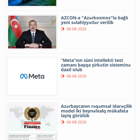
AZCON-a "Azərkosmos"la bağlı
yeni səlahiyyətlər verilib
06-08-2026
“Meta”nın süni intellekti test
zamanı başqa şirkətin sisteminə
daxil olub
06-08-2026
Azərbaycanın rəqəmsal idarəçilik
model iki beynəlxalq mükafata
layiq görülüb
06-08-2026