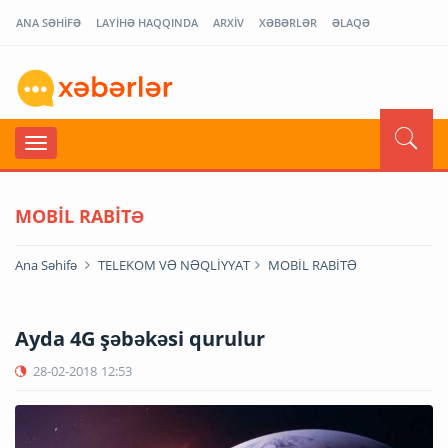
ANA SƏHİFƏ
LAYİHƏ HAQQINDA
ARXİV
XƏBƏRLƏR
ƏLAQƏ
MOBİL RABİTƏ
Ana Səhifə
TELEKOM VƏ NƏQLİYYAT
MOBİL RABİTƏ
Ayda 4G şəbəkəsi qurulur
28-02-2018
12:53