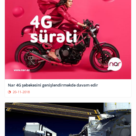
Nar 4G şəbəkəsini genişləndirməkdə davam edir
20-11-2018