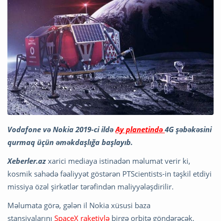
Vodafone və Nokia 2019-ci ildə
Ay planetində
4G şəbəkəsini
qurmaq üçün əməkdaşlığa başlayıb.
Xeberler.az
xarici mediaya istinadən məlumat verir ki,
kosmik sahədə fəaliyyət göstərən PTScientists-in təşkil etdiyi
missiya özəl şirkətlər tərəfindən maliyyələşdirilir.
Məlumata görə, gələn il Nokia xüsusi baza
stansiyalarını
SpaceX raketiylə
birgə orbitə göndərəcək.