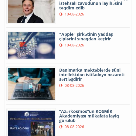
istehsalı zavodunun layihəsini
təqdim edib
10-08-2026
"Apple" şirkətinin yaddaş
çiplərini sınaqdan keçirir
10-08-2026
Danimarka məktəblərdə süni
intellektdən istifadəyə nəzarəti
sərtləşdirir
08-08-2026
“Azərkosmos”un KOSMİK
Akademiyası mükafata layiq
görülüb
08-08-2026