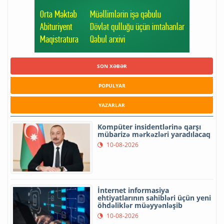
SON XƏBƏR
POPULYAR
YAZARLAR
Kompüter insidentlərinə qarşı
mübarizə mərkəzləri yaradılacaq
10-08-2026
İnternet informasiya
ehtiyatlarının sahibləri üçün yeni
öhdəliklər müəyyənləşib
10-08-2026