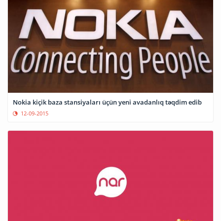
Nokia kiçik baza stansiyaları üçün yeni avadanlıq təqdim edib
12-09-2015