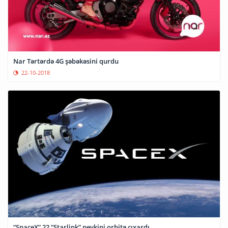
Nar Tərtərdə 4G şəbəkəsini qurdu
22-10-2018
“SpaceX” 22 “Starlink” peykini orbitə çıxardı