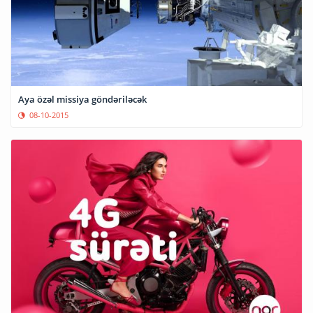
Aya özəl missiya göndəriləcək
08-10-2015