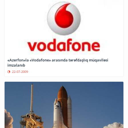
«Azerfon»la «Vodafone» arasında tərəfdaşlıq müqaviləsi
imzalanıb
22-07-2009