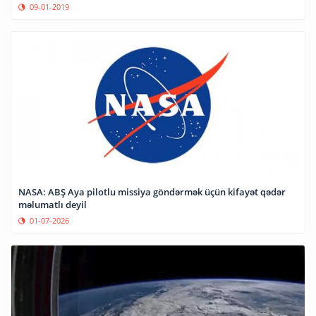
09-01-2019
NASA: ABŞ Aya pilotlu missiya göndərmək üçün kifayət qədər
məlumatlı deyil
01-07-2026