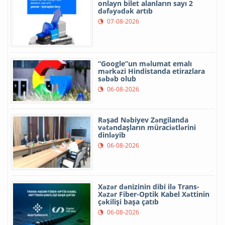
onlayn bilet alanların sayı 2
dəfəyədək artıb
07-08-2026
“Google”un məlumat emalı
mərkəzi Hindistanda etirazlara
səbəb olub
06-08-2026
Rəşad Nəbiyev Zəngilanda
vətəndaşların müraciətlərini
dinləyib
06-08-2026
Xəzər dənizinin dibi ilə Trans-
Xəzər Fiber-Optik Kabel Xəttinin
çəkilişi başa çatıb
06-08-2026