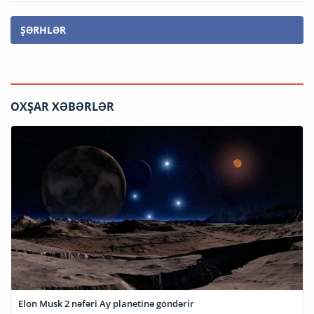
ŞƏRHLƏR
OXŞAR XƏBƏRLƏR
Elon Musk 2 nəfəri Ay planetinə göndərir