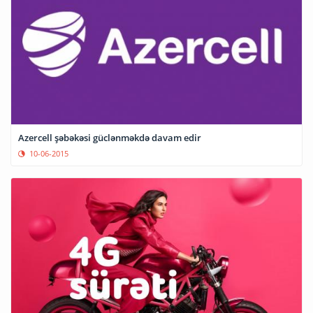
Azercell şəbəkəsi güclənməkdə davam edir
10-06-2015