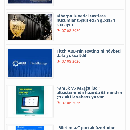
Kiberpolis xarici saytlara
hücumlar təşkil edən şəxsləri
saxlayıb
07-08-2026
Fitch ABB-nin reytinqini növbəti
dəfə yüksəltdi!
07-08-2026
“Əmək və Məşğulluq”
altsistemində hazırda 65 mindən
çox aktiv vakansiya var
07-08-2026
“Biletim.az” portalı üzərindən