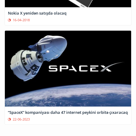
Nokia X yenidən satışda olacaq
16-04-2018
“SpaceX” kompaniyası daha 47 internet peykini orbitə çıxaracaq
22-06-2023