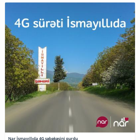
Nar İsmayıllıda 4G şəbəkəsini qurdu