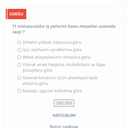
SORĞU
İT mütəxəssislər iş yerlərini hansı meyarlar əsasında
seçir ?
Şirkətin yüksək statusuna görə
İşin, layihənin xarakterinə görə
Əmək müqaviləsinin olmasına görə
Yüksək əmək haqqına, mükafatlara və digər
güzəştlərə görə
Gələcək karyerası üçün əhəmiyyət kəsb
etdiyinə görə
Maraqlı, işgüzar kollektivə görə
NƏTİCƏLƏR
Bütün sorğular