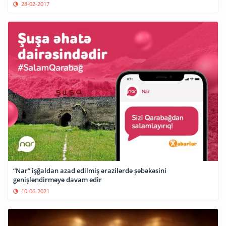
28-02-2017
“Nar” işğaldan azad edilmiş ərazilərdə şəbəkəsini
genişləndirməyə davam edir
10-06-2021