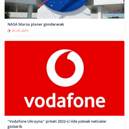
NASА Marsa planer göndərəcək
01-07-2015
"Vodafone Ukrayna" şirkəti 2022-ci ildə yüksək nəticələr
göstərib