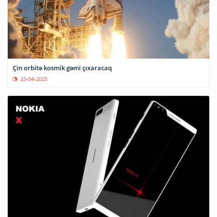
Çin orbitə kosmik gəmi çıxaracaq
23-04-2025