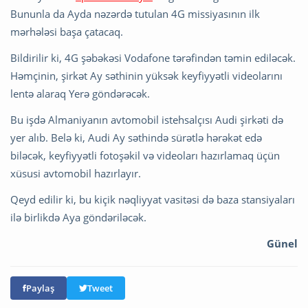
Bununla da Ayda nəzərdə tutulan 4G missiyasının ilk
mərhələsi başa çatacaq.
Bildirilir ki, 4G şəbəkəsi Vodafone tərəfindən təmin ediləcək.
Həmçinin, şirkət Ay səthinin yüksək keyfiyyətli videolarını
lentə alaraq Yerə göndərəcək.
Bu işdə Almaniyanın avtomobil istehsalçısı Audi şirkəti də
yer alıb. Belə ki, Audi Ay səthində sürətlə hərəkət edə
biləcək, keyfiyyətli fotoşəkil və videoları hazırlamaq üçün
xüsusi avtomobil hazırlayır.
Qeyd edilir ki, bu kiçik nəqliyyat vasitəsi də baza stansiyaları
ilə birlikdə Aya göndəriləcək.
Günel
Paylaş
Tweet