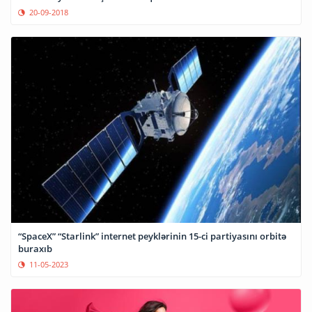
20-09-2018
“SpaceX” “Starlink” internet peyklərinin 15-ci partiyasını orbitə
buraxıb
11-05-2023