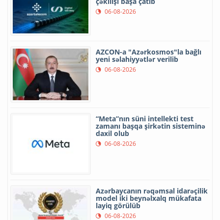
çəkilişi başa çatıb
06-08-2026
AZCON-a "Azərkosmos"la bağlı
yeni səlahiyyətlər verilib
06-08-2026
“Meta”nın süni intellekti test
zamanı başqa şirkətin sisteminə
daxil olub
06-08-2026
Azərbaycanın rəqəmsal idarəçilik
model iki beynəlxalq mükafata
layiq görülüb
06-08-2026