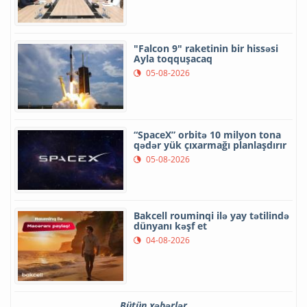
"Falcon 9" raketinin bir hissəsi
Ayla toqquşacaq
05-08-2026
“SpaceX” orbitə 10 milyon tona
qədər yük çıxarmağı planlaşdırır
05-08-2026
Bakcell rouminqi ilə yay tətilində
dünyanı kəşf et
04-08-2026
Bütün xəbərlər