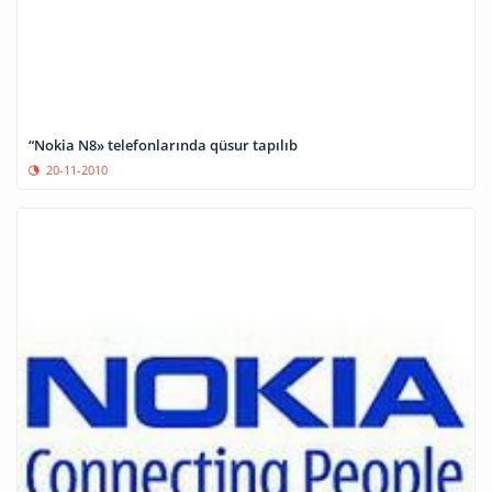
“Nokia N8» telefonlarında qüsur tapılıb
20-11-2010