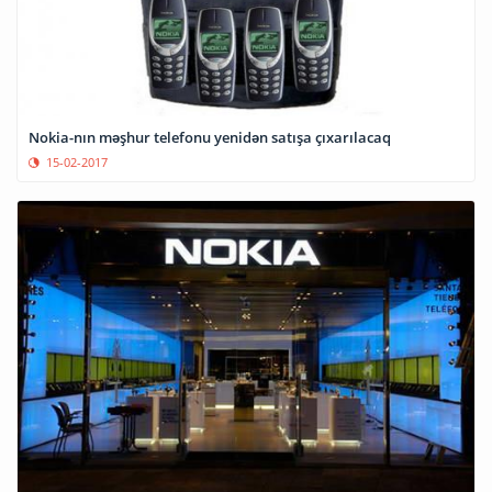
Nokia-nın məşhur telefonu yenidən satışa çıxarılacaq
15-02-2017