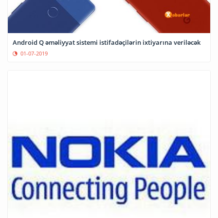
Android Q əməliyyat sistemi istifadəçilərin ixtiyarına veriləcək
01-07-2019