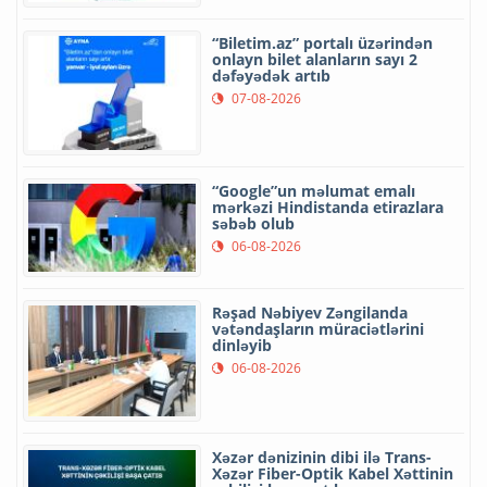
“Biletim.az” portalı üzərindən
onlayn bilet alanların sayı 2
dəfəyədək artıb
07-08-2026
“Google”un məlumat emalı
mərkəzi Hindistanda etirazlara
səbəb olub
06-08-2026
Rəşad Nəbiyev Zəngilanda
vətəndaşların müraciətlərini
dinləyib
06-08-2026
Xəzər dənizinin dibi ilə Trans-
Xəzər Fiber-Optik Kabel Xəttinin