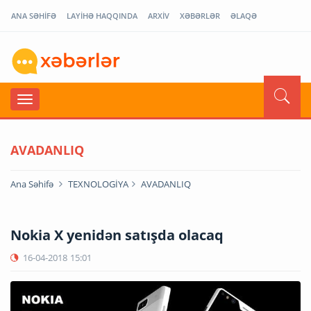
ANA SƏHİFƏ
LAYİHƏ HAQQINDA
ARXİV
XƏBƏRLƏR
ƏLAQƏ
AVADANLIQ
Ana Səhifə
TEXNOLOGİYA
AVADANLIQ
Nokia X yenidən satışda olacaq
16-04-2018
15:01