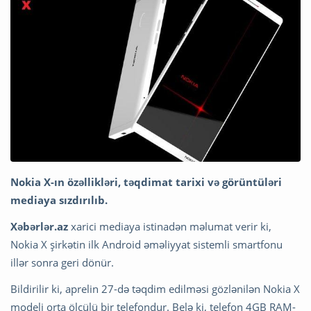
Nokia X-ın özəllikləri, təqdimat tarixi və görüntüləri
mediaya sızdırılıb.
Xəbərlər.az
xarici mediaya istinadən məlumat verir ki,
Nokia X şirkətin ilk Android əməliyyat sistemli smartfonu
illər sonra geri dönür.
Bildirilir ki, aprelin 27-də təqdim edilməsi gözlənilən Nokia X
modeli orta ölçülü bir telefondur. Belə ki, telefon 4GB RAM-