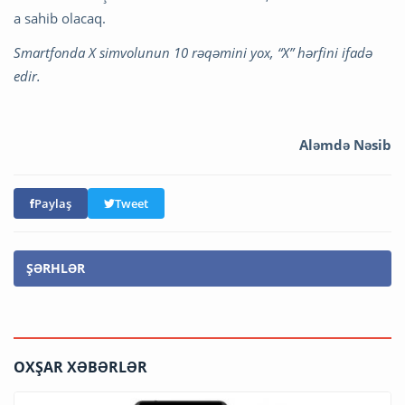
a sahib olacaq.
Smartfonda X simvolunun 10 rəqəmini yox, “X” hərfini ifadə
edir.
Aləmdə Nəsib
Paylaş
Tweet
ŞƏRHLƏR
OXŞAR XƏBƏRLƏR