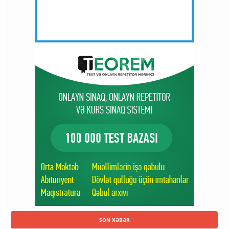
SON XƏBƏR