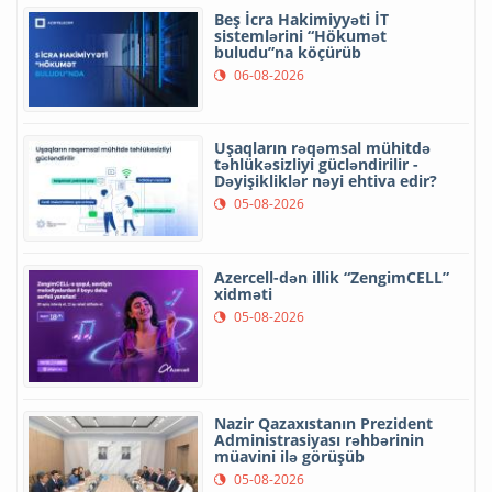
Beş İcra Hakimiyyəti İT
sistemlərini “Hökumət
buludu”na köçürüb
06-08-2026
Uşaqların rəqəmsal mühitdə
təhlükəsizliyi gücləndirilir -
Dəyişikliklər nəyi ehtiva edir?
05-08-2026
Azercell-dən illik “ZengimCELL”
xidməti
05-08-2026
Nazir Qazaxıstanın Prezident
Administrasiyası rəhbərinin
müavini ilə görüşüb
05-08-2026