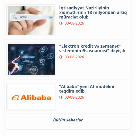
İqtisadiyyat Nazirliyinin
xidmətlərinə 13 milyondan artıq
müraciət olub
03-08-2026
"Elektron kredit və zəmanət"
sisteminin Əsasnaməsi" dəyişib
03-08-2026
“Alibaba” yeni AI modelini
təqdim edib
03-08-2026
Bütün xəbərlər