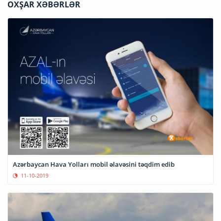
OXŞAR XƏBƏRLƏR
Azərbaycan Hava Yolları mobil əlavəsini təqdim edib
11-10-2019