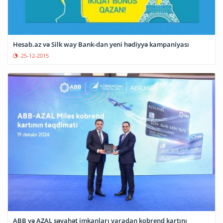
Hesab.az və Silk way Bank-dan yeni hədiyyə kampaniyası
25-12-2015
ABB və AZAL səyahət imkanları yaradan kobrend kartını