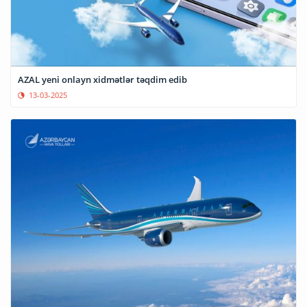
AZAL yeni onlayn xidmətlər təqdim edib
13-03-2025