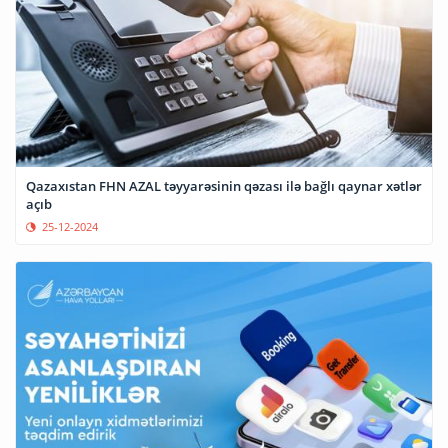
Qazaxıstan FHN AZAL təyyarəsinin qəzası ilə bağlı qaynar xətlər
açıb
25-12-2024