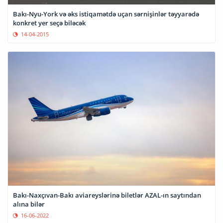
Bakı-Nyu-York və əks istiqamətdə uçan sərnişinlər təyyarədə
konkret yer seçə biləcək
14-04-2015
Bakı-Naxçıvan-Bakı aviareyslərinə biletlər AZAL-ın saytından
alına bilər
16-06-2022