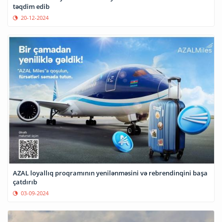
təqdim edib
20-12-2024
AZAL loyallıq proqramının yenilənməsini və rebrendinqini başa
çatdırıb
03-09-2024