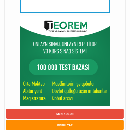
SON XƏBƏR
POPULYAR