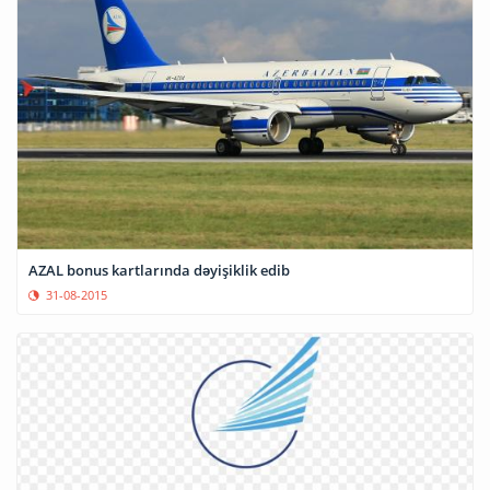
AZAL bonus kartlarında dəyişiklik edib
31-08-2015