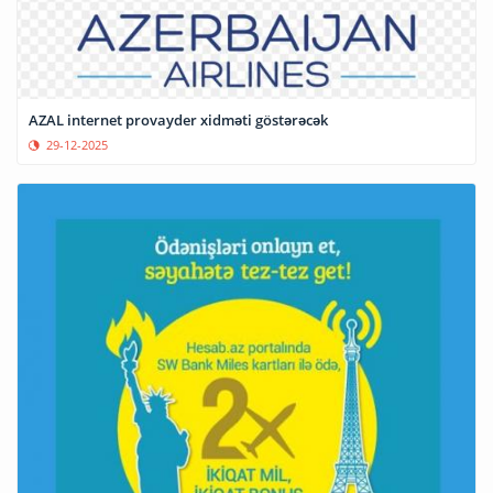
AZAL internet provayder xidməti göstərəcək
29-12-2025