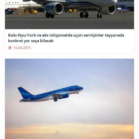
Bakı-Nyu-York və əks istiqamətdə uçan sərnişinlər təyyarədə
konkret yer seçə biləcək
14-04-2015