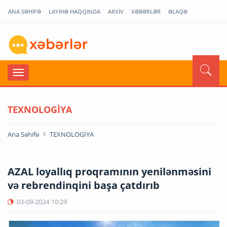
ANA SƏHİFƏ
LAYİHƏ HAQQINDA
ARXİV
XƏBƏRLƏR
ƏLAQƏ
TEXNOLOGİYA
Ana Səhifə
TEXNOLOGİYA
AZAL loyallıq proqramının yenilənməsini
və rebrendinqini başa çatdırıb
03-09-2024
10:29