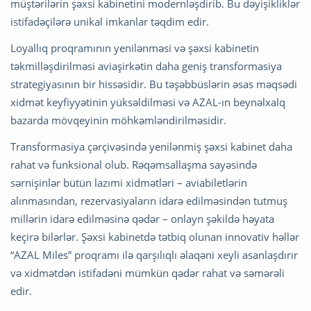
müştərilərin şəxsi kabinetini modernləşdirib. Bu dəyişikliklər
istifadəçilərə unikal imkanlar təqdim edir.
Loyallıq proqramının yenilənməsi və şəxsi kabinetin
təkmilləşdirilməsi aviaşirkətin daha geniş transformasiya
strategiyasının bir hissəsidir. Bu təşəbbüslərin əsas məqsədi
xidmət keyfiyyətinin yüksəldilməsi və AZAL-ın beynəlxalq
bazarda mövqeyinin möhkəmləndirilməsidir.
Transformasiya çərçivəsində yenilənmiş şəxsi kabinet daha
rahat və funksional olub. Rəqəmsallaşma sayəsində
sərnişinlər bütün lazımi xidmətləri – aviabiletlərin
alınmasından, rezervasiyaların idarə edilməsindən tutmuş
millərin idarə edilməsinə qədər – onlayn şəkildə həyata
keçirə bilərlər. Şəxsi kabinetdə tətbiq olunan innovativ həllər
“AZAL Miles” proqramı ilə qarşılıqlı əlaqəni xeyli asanlaşdırır
və xidmətdən istifadəni mümkün qədər rahat və səmərəli
edir.