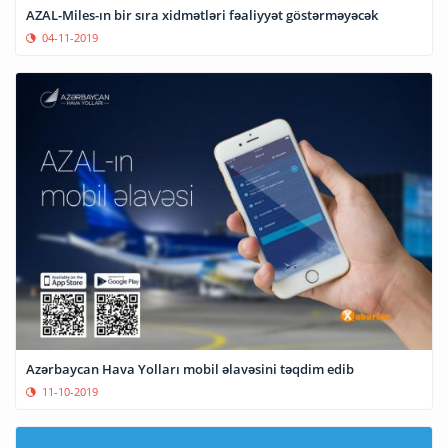
AZAL-Miles-ın bir sıra xidmətləri fəaliyyət göstərməyəcək
04-11-2019
Azərbaycan Hava Yolları mobil əlavəsini təqdim edib
11-10-2019