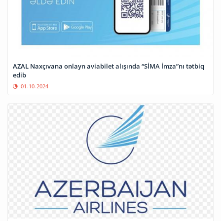
AZAL Naxçıvana onlayn aviabilet alışında “SİMA İmza”nı tətbiq
edib
01-10-2024