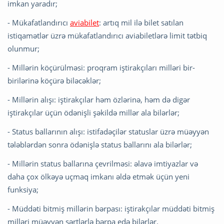
imkan yaradır;
- Mükafatlandırıcı
aviabilet
: artıq mil ilə bilet satılan
istiqamətlər üzrə mükafatlandırıcı aviabiletlərə limit tətbiq
olunmur;
- Millərin köçürülməsi: proqram iştirakçıları milləri bir-
birilərinə köçürə biləcəklər;
- Millərin alışı: iştirakçılar həm özlərinə, həm də digər
iştirakçılar üçün ödənişli şəkildə millər ala bilərlər;
- Status ballarının alışı: istifadəçilər statuslar üzrə müəyyən
tələblərdən sonra ödənişlə status ballarını ala bilərlər;
- Millərin status ballarına çevrilməsi: əlavə imtiyazlar və
daha çox ölkəyə uçmaq imkanı əldə etmək üçün yeni
funksiya;
- Müddəti bitmiş millərin bərpası: iştirakçılar müddəti bitmiş
milləri müəyyən şərtlərlə bərpa edə bilərlər.