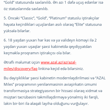
“Gold” statusunda saxlanılıb. Ən azı 1 dəfə uçuş edənlər isə
öz statuslarında saxlanılıb.
5. Öncəki “Classic”, “Gold”, “Platinum” statuslu iştirakçılar
həyata keçirdikləri uçuşlardan asılı olaraq “Elite” statusuna
yüksələ bilərlər.
6. 18 yaşdan yuxarı hər kəs və ya valideyn köməyi ilə 2
yaşdan yuxarı uşaqlar şəxsi kabinetdə qeydiyyatdan
keçməklə proqramın iştirakçısı ola bilər.
Ətraflı məlumat üçün
www.azal.az/az/azal-
miles/discovery/faq
linkinə keçid edə bilərsiniz.
Bu dəyişikliklər şəxsi kabinetin modernləşdirilməsi və “AZAL
Miles” proqramının yenilənməsinin aviaşirkətin ümumi
transformasiya strategiyasının bir hissəsi olaraq xidmət və
müştəri təcrübəsini təkmilləşdirməyə yönəlmiş iki fərqli,
lakin bir-biri ilə əlaqəli layihə olduğunu vurğulayır.