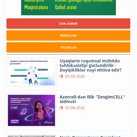
SON XƏBƏR
POPULYAR
YAZARLAR
Uşaqların rəqəmsal mühitdə
təhlükəsizliyi gücləndirilir -
Dəyişikliklər nəyi ehtiva edir?
05-08-2026
Azercell-dən illik “ZengimCELL”
xidməti
05-08-2026