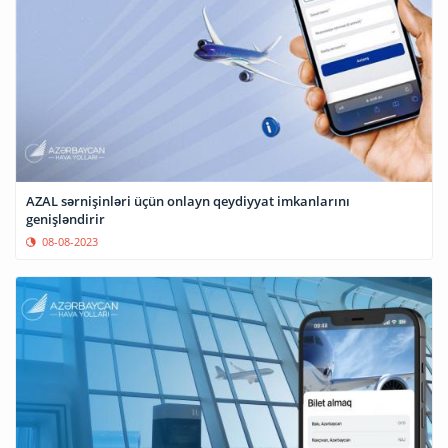
AZAL sərnişinləri üçün onlayn qeydiyyat imkanlarını
genişləndirir
08-08-2023