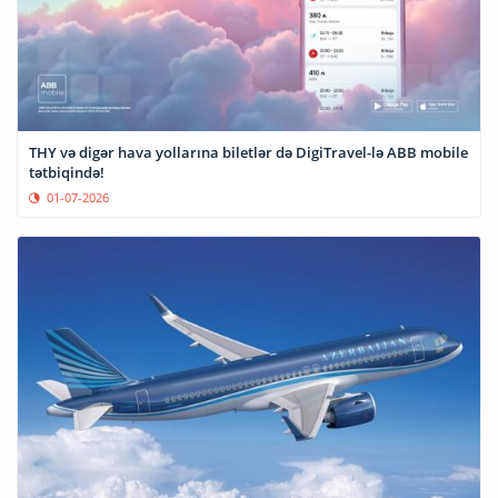
THY və digər hava yollarına biletlər də DigiTravel-lə ABB mobile
tətbiqində!
01-07-2026