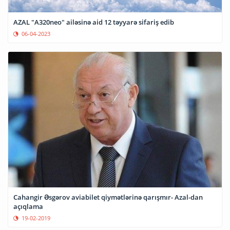
AZAL "A320neo" ailəsinə aid 12 təyyarə sifariş edib
06-04-2023
Cahangir Əsgərov aviabilet qiymətlərinə qarışmır- Azal-dan
açıqlama
19-02-2019