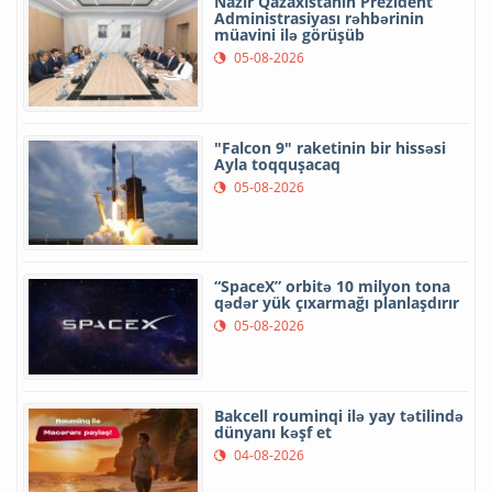
Nazir Qazaxıstanın Prezident
Administrasiyası rəhbərinin
müavini ilə görüşüb
05-08-2026
"Falcon 9" raketinin bir hissəsi
Ayla toqquşacaq
05-08-2026
“SpaceX” orbitə 10 milyon tona
qədər yük çıxarmağı planlaşdırır
05-08-2026
Bakcell rouminqi ilə yay tətilində
dünyanı kəşf et
04-08-2026