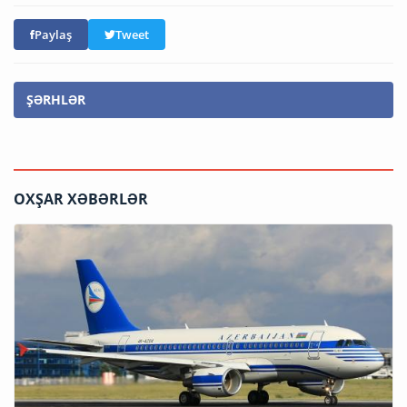
Paylaş
Tweet
ŞƏRHLƏR
OXŞAR XƏBƏRLƏR