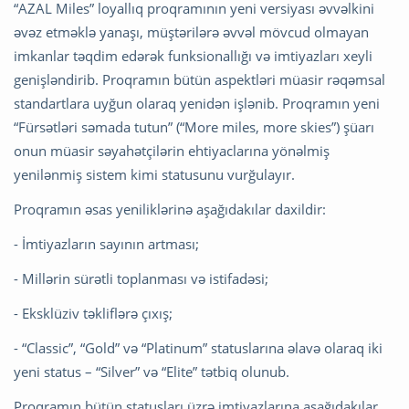
“AZAL Miles” loyallıq proqramının yeni versiyası əvvəlkini
əvəz etməklə yanaşı, müştərilərə əvvəl mövcud olmayan
imkanlar təqdim edərək funksionallığı və imtiyazları xeyli
genişləndirib. Proqramın bütün aspektləri müasir rəqəmsal
standartlara uyğun olaraq yenidən işlənib. Proqramın yeni
“Fürsətləri səmada tutun” (“More miles, more skies”) şüarı
onun müasir səyahətçilərin ehtiyaclarına yönəlmiş
yenilənmiş sistem kimi statusunu vurğulayır.
Proqramın əsas yeniliklərinə aşağıdakılar daxildir:
- İmtiyazların sayının artması;
- Millərin sürətli toplanması və istifadəsi;
- Eksklüziv təkliflərə çıxış;
- “Classic”, “Gold” və “Platinum” statuslarına əlavə olaraq iki
yeni status – “Silver” və “Elite” tətbiq olunub.
Proqramın bütün statusları üzrə imtiyazlarına aşağıdakılar