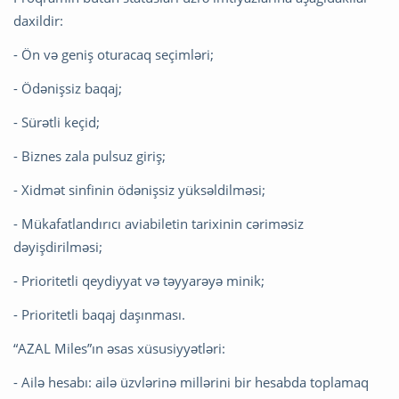
daxildir:
- Ön və geniş oturacaq seçimləri;
- Ödənişsiz baqaj;
- Sürətli keçid;
- Biznes zala pulsuz giriş;
- Xidmət sinfinin ödənişsiz yüksəldilməsi;
- Mükafatlandırıcı aviabiletin tarixinin cəriməsiz
dəyişdirilməsi;
- Prioritetli qeydiyyat və təyyarəyə minik;
- Prioritetli baqaj daşınması.
“AZAL Miles”ın əsas xüsusiyyətləri:
- Ailə hesabı: ailə üzvlərinə millərini bir hesabda toplamaq