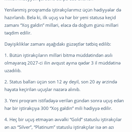
Yenilənmiş proqramda iştirakçılarımız üçün hədiyyələr də
hazırlanıb. Belə ki, ilk uçuş və hər bir yeni statusa keçid
zamanı “Xoş gəldin” milləri, eləcə də doğum günü milləri
təqdim edilir.
Dəyişikliklər zamanı aşağıdakı güzəştlər tətbiq edilib:
1. Bütün iştirakçıların milləri bitmə müddətindən asılı
olmayaraq 2027-ci ilin avqust ayına qədər 3 il müddətinə
uzadılıb.
2. Status balları üçün son 12 ay deyil, son 20 ay ərzində
həyata keçirilən uçuşlar nəzərə alınıb.
3. Yeni proqram istifadəyə verilən gündən sonra uçuş edən
hər bir iştirakçıya 300 “Xoş gəldin” mili hədiyyə edilir.
4. Heç bir uçuş etməyən əvvəlki “Gold” statuslu iştirakçılar
ən azı “Silver”, “Platinum” statuslu iştirakçılar isə ən azı