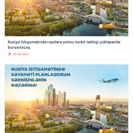
Rusiya istiqamətində reyslərə yalnız mobil tətbiqi yükləyənlər
buraxılacaq
20-08-2021