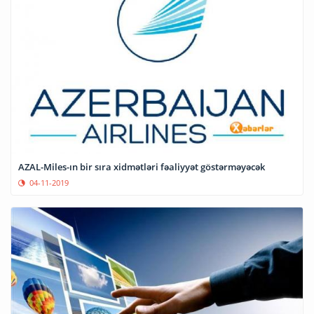
AZAL-Miles-ın bir sıra xidmətləri fəaliyyət göstərməyəcək
04-11-2019