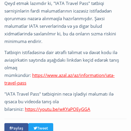
Qeyd etmək lazımdır ki, "IATA Travel Pass" tətbiqi
sərnişinlərin fərdi məlumatlarının icazəsiz istifadədən
qorunması nəzərə alınmaqla hazırlanmışdır. Şəxsi
məlumatlar IATA serverlərində və ya digər bulud
xidmətlərində saxlanılmır ki, bu da onların sızma riskini
minimuma endirir.
Tətbiqin istifadəsinə dair ətraflı təlimat və dəvət kodu ilə
aviaşirkətin saytında aşağıdakı linkdən keçid edərək tanış
olmaq
mümkündür:
https://www.azal.az/az/information/iata-
travel-pass
"IATA Travel Pass" tətbiqinin necə işlədiyi məlumatı ilə
qısaca bu videoda tanış ola
bilərsiniz:
https://youtu.be/wKYaPOEyGGA
Paylaş
Tweet