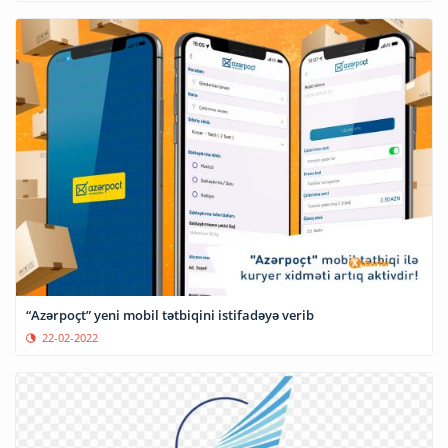
“Azərpoçt” yeni mobil tətbiqini istifadəyə verib
22-02-2022