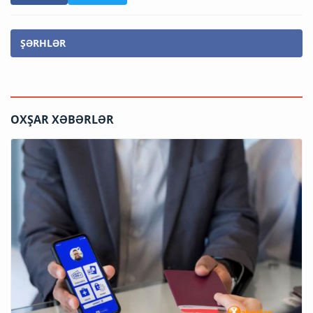
ŞƏRHLƏR
OXŞAR XƏBƏRLƏR