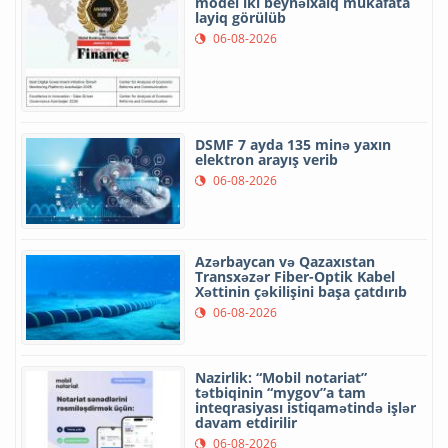
model iki beynəlxalq mükafata
layiq görülüb
06-08-2026
DSMF 7 ayda 135 minə yaxın
elektron arayış verib
06-08-2026
Azərbaycan və Qazaxıstan
Transxəzər Fiber-Optik Kabel
Xəttinin çəkilişini başa çatdırıb
06-08-2026
Nazirlik: “Mobil notariat”
tətbiqinin “mygov”a tam
inteqrasiyası istiqamətində işlər
davam etdirilir
06-08-2026