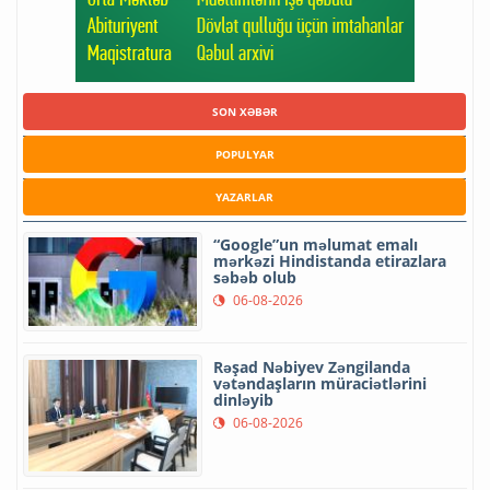
SON XƏBƏR
POPULYAR
YAZARLAR
“Google”un məlumat emalı
mərkəzi Hindistanda etirazlara
səbəb olub
06-08-2026
Rəşad Nəbiyev Zəngilanda
vətəndaşların müraciətlərini
dinləyib
06-08-2026