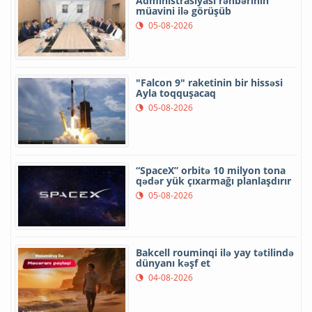
Administrasiyası rəhbərinin
müavini ilə görüşüb
05-08-2026
"Falcon 9" raketinin bir hissəsi
Ayla toqquşacaq
05-08-2026
“SpaceX” orbitə 10 milyon tona
qədər yük çıxarmağı planlaşdırır
05-08-2026
Bakcell rouminqi ilə yay tətilində
dünyanı kəşf et
04-08-2026