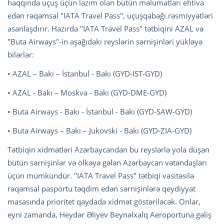
haqqında uçuş üçün lazım olan bütün məlumatları ehtiva
edən rəqəmsal "IATA Travel Pass", uçuşqabağı rəsmiyyətləri
asanlaşdırır. Hazırda "IATA Travel Pass" tətbiqini AZAL və
"Buta Airways"-in aşağıdakı reyslərin sərnişinləri yükləyə
bilərlər:
• AZAL – Bakı – İstanbul - Bakı (GYD-IST-GYD)
• AZAL - Bakı – Moskva - Bakı (GYD-DME-GYD)
• Buta Airways - Bakı - İstanbul - Bakı (GYD-SAW-GYD)
• Buta Airways – Bakı – Jukovski - Bakı (GYD-ZIA-GYD)
Tətbiqin xidmətləri Azərbaycandan bu reyslərlə yola düşən
bütün sərnişinlər və ölkəyə gələn Azərbaycan vətəndaşları
üçün mümkündür. "IATA Travel Pass" tətbiqi vasitəsilə
rəqəmsal pasportu təqdim edən sərnişinlərə qeydiyyat
masasında prioritet qaydada xidmət göstəriləcək. Onlar,
eyni zamanda, Heydər Əliyev Beynəlxalq Aeroportuna gəliş