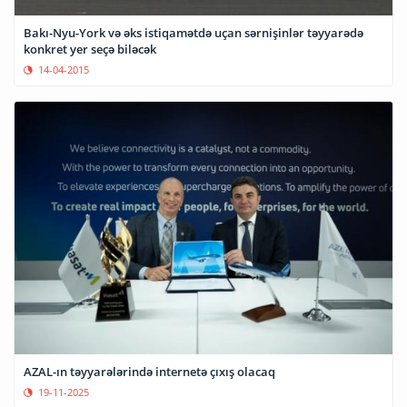
Bakı-Nyu-York və əks istiqamətdə uçan sərnişinlər təyyarədə
konkret yer seçə biləcək
14-04-2015
AZAL-ın təyyarələrində internetə çıxış olacaq
19-11-2025