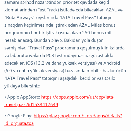
zamanı sərhəd nəzarətindən prioritet qaydada keçid
xidmətlərindən (Fast Track) istifadə edə biləcəklər. AZAL və
"Buta Airways" reyslərində "IATA Travel Pass" tətbiqin
sınaqdan keçirilməsində iştirak edən AZAL Miles bonus
proqramının hər bir iştirakçısına əlavə 250 bonus mil
hesablanacaq. Bundan əlavə, Bakıdan yola düşən
sərnişinlər, "Travel Pass" proqramına qoşulmuş klinikalarda
və laboratoriyalarda PCR test müayinəsinə güzəst əldə
edəcəklər. iOS (13.2 və daha yüksək versiyası) və Android
(6.0 və daha yüksək versiyası) bazasında mobil cihazlar üçün
"IATA Travel Pass" tətbiqini aşağıdakı keçidlər vasitəsilə
yükləyə bilərsiniz:
• Apple AppStore:
https://apps.apple.com/us/app/iata-
travel-pass/id1533417649
• Google Play:
https://play.google.com/store/apps/details?
id=org.iata.tpa