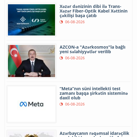
Xəzər dənizinin dibi ilə Trans-
Xəzər Fiber-Optik Kabel Xəttinin
çəkilişi başa çatıb
06-08-2026
AZCON-a "Azərkosmos"la bağlı
yeni səlahiyyətlər verilib
06-08-2026
“Meta”nın süni intellekti test
zamanı başqa şirkətin sisteminə
daxil olub
06-08-2026
Azərbaycanın rəqəmsal idarəçilik