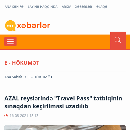
ANA SƏHİFƏ
LAYİHƏ HAQQINDA
ARXİV
XƏBƏRLƏR
ƏLAQƏ
E - HÖKUMƏT
Ana Səhifə
E - HÖKUMƏT
AZAL reyslərində "Travel Pass" tətbiqinin
sınaqdan keçirilməsi uzadılıb
16-08-2021
18:13