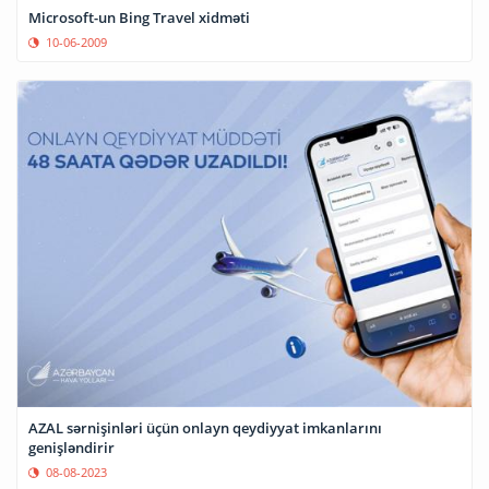
Microsoft-un Bing Travel xidməti
10-06-2009
AZAL sərnişinləri üçün onlayn qeydiyyat imkanlarını
genişləndirir
08-08-2023