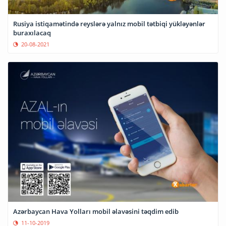
Rusiya istiqamətində reyslərə yalnız mobil tətbiqi yükləyənlər
buraxılacaq
20-08-2021
Azərbaycan Hava Yolları mobil əlavəsini təqdim edib
11-10-2019