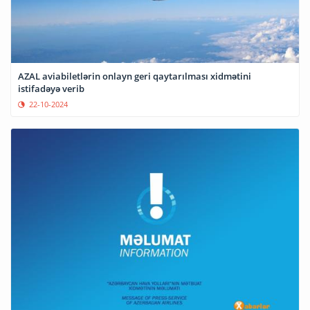
AZAL aviabiletlərin onlayn geri qaytarılması xidmətini
istifadəyə verib
22-10-2024