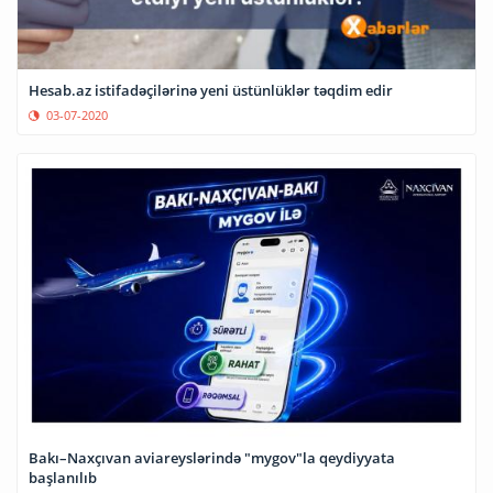
Hesab.az istifadəçilərinə yeni üstünlüklər təqdim edir
03-07-2020
Bakı–Naxçıvan aviareyslərində "mygov"la qeydiyyata
başlanılıb