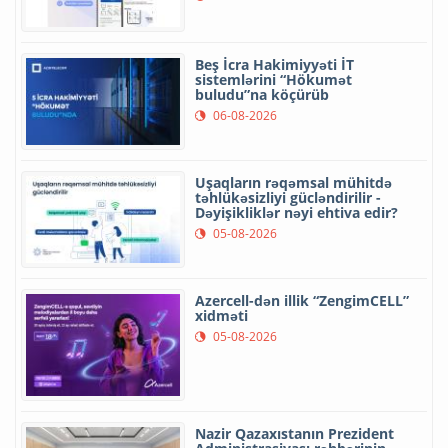
Beş İcra Hakimiyyəti İT
sistemlərini “Hökumət
buludu”na köçürüb
06-08-2026
Uşaqların rəqəmsal mühitdə
təhlükəsizliyi gücləndirilir -
Dəyişikliklər nəyi ehtiva edir?
05-08-2026
Azercell-dən illik “ZengimCELL”
xidməti
05-08-2026
Nazir Qazaxıstanın Prezident