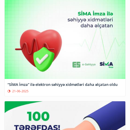
“SİMA İmza” ilə elektron səhiyyə xidmətləri daha əlçatan oldu
21-06-2025