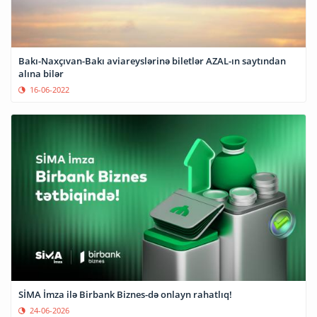
Bakı-Naxçıvan-Bakı aviareyslərinə biletlər AZAL-ın saytından
alına bilər
16-06-2022
SİMA İmza ilə Birbank Biznes-də onlayn rahatlıq!
24-06-2026