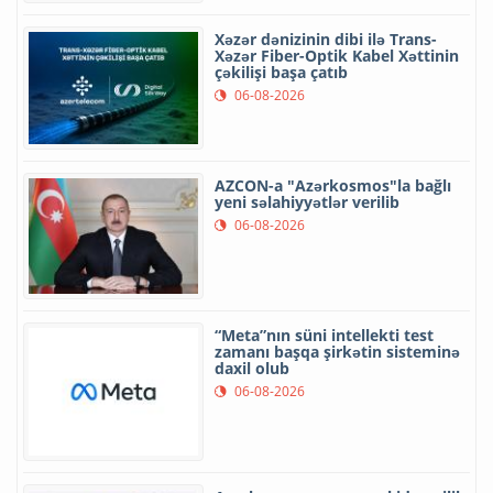
Xəzər dənizinin dibi ilə Trans-
Xəzər Fiber-Optik Kabel Xəttinin
çəkilişi başa çatıb
06-08-2026
AZCON-a "Azərkosmos"la bağlı
yeni səlahiyyətlər verilib
06-08-2026
“Meta”nın süni intellekti test
zamanı başqa şirkətin sisteminə
daxil olub
06-08-2026