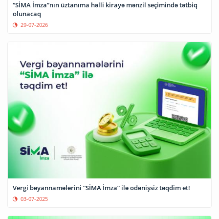
“SİMA İmza”nın üztanıma həlli kirayə mənzil seçimində tətbiq
olunacaq
29-07-2026
Vergi bəyannamələrini “SİMA İmza” ilə ödənişsiz təqdim et!
03-07-2025