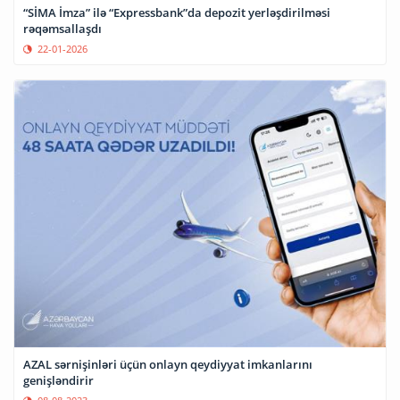
“SİMA İmza” ilə “Expressbank”da depozit yerləşdirilməsi
rəqəmsallaşdı
22-01-2026
AZAL sərnişinləri üçün onlayn qeydiyyat imkanlarını
genişləndirir