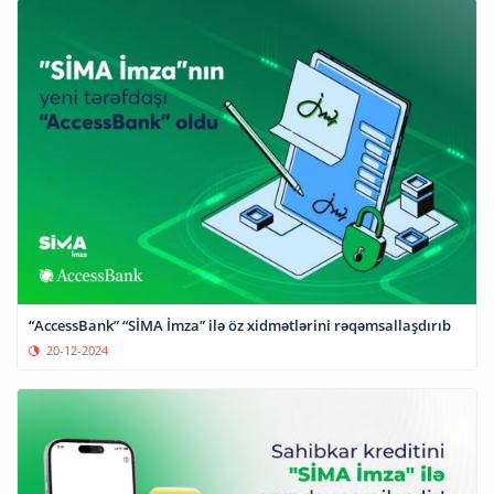
“AccessBank” “SİMA İmza” ilə öz xidmətlərini rəqəmsallaşdırıb
20-12-2024