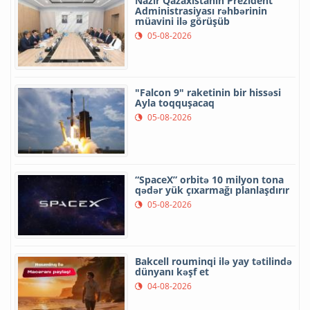
Nazir Qazaxıstanın Prezident
Administrasiyası rəhbərinin
müavini ilə görüşüb
05-08-2026
"Falcon 9" raketinin bir hissəsi
Ayla toqquşacaq
05-08-2026
“SpaceX” orbitə 10 milyon tona
qədər yük çıxarmağı planlaşdırır
05-08-2026
Bakcell rouminqi ilə yay tətilində
dünyanı kəşf et
04-08-2026