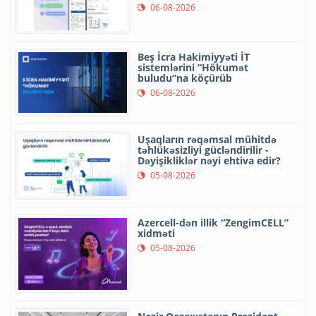
06-08-2026
Beş İcra Hakimiyyəti İT
sistemlərini “Hökumət
buludu”na köçürüb
06-08-2026
Uşaqların rəqəmsal mühitdə
təhlükəsizliyi gücləndirilir -
Dəyişikliklər nəyi ehtiva edir?
05-08-2026
Azercell-dən illik “ZengimCELL”
xidməti
05-08-2026