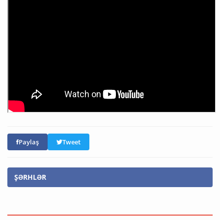
Paylaş
Tweet
ŞƏRHLƏR