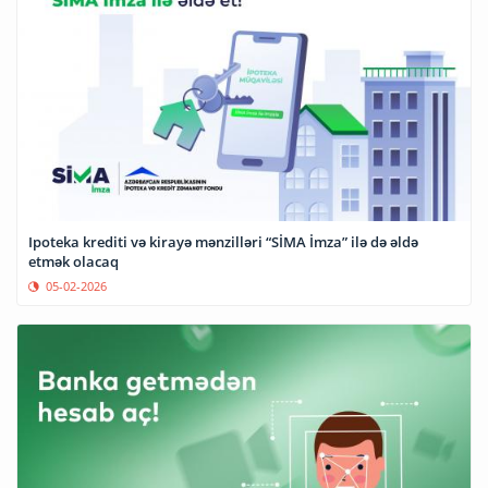
Ipoteka krediti və kirayə mənzilləri “SİMA İmza” ilə də əldə
etmək olacaq
05-02-2026