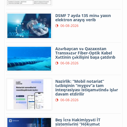
DSMF 7 ayda 135 minə yaxın
elektron arayış verib
06-08-2026
Azərbaycan və Qazaxıstan
Transxəzər Fiber-Optik Kabel
Xəttinin çəkilişini başa çatdırıb
06-08-2026
Nazirlik: “Mobil notariat”
tətbiqinin “mygov”a tam
inteqrasiyası istiqamətində işlər
davam etdirilir
06-08-2026
Beş İcra Hakimiyyəti İT
sistemlərini “Hökumət