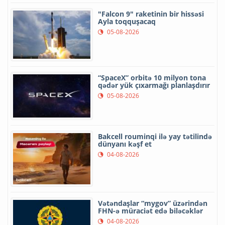
"Falcon 9" raketinin bir hissəsi
Ayla toqquşacaq
05-08-2026
“SpaceX” orbitə 10 milyon tona
qədər yük çıxarmağı planlaşdırır
05-08-2026
Bakcell rouminqi ilə yay tətilində
dünyanı kəşf et
04-08-2026
Vətəndaşlar “mygov” üzərindən
FHN-ə müraciət edə biləcəklər
04-08-2026