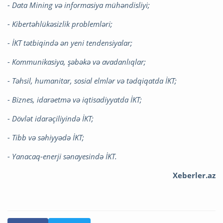
- Data Mining və informasiya mühəndisliyi;
- Kibertəhlükəsizlik problemləri;
- İKT tətbiqində ən yeni tendensiyalar;
- Kommunikasiya, şəbəkə və avadanlıqlar;
- Təhsil, humanitar, sosial elmlər və tədqiqatda İKT;
- Biznes, idarəetmə və iqtisadiyyatda İKT;
- Dövlət idarəçiliyində İKT;
- Tibb və səhiyyədə İKT;
- Yanacaq-enerji sənayesində İKT.
Xeberler.az