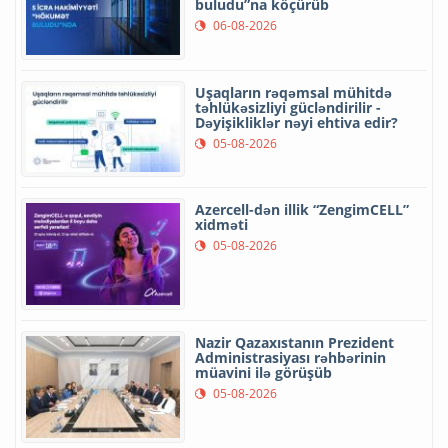
buludu”na köçürüb
06-08-2026
Uşaqların rəqəmsal mühitdə
təhlükəsizliyi gücləndirilir -
Dəyişikliklər nəyi ehtiva edir?
05-08-2026
Azercell-dən illik “ZengimCELL”
xidməti
05-08-2026
Nazir Qazaxıstanın Prezident
Administrasiyası rəhbərinin
müavini ilə görüşüb
05-08-2026