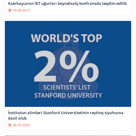
Azərbaycanın İKT uğurları beynəlxalq konfransda təqdim edilib
14-09-2015
İnstitutun alimləri Stanford Universitetinin reytinq siyahısına
daxil olub
06-10-2025