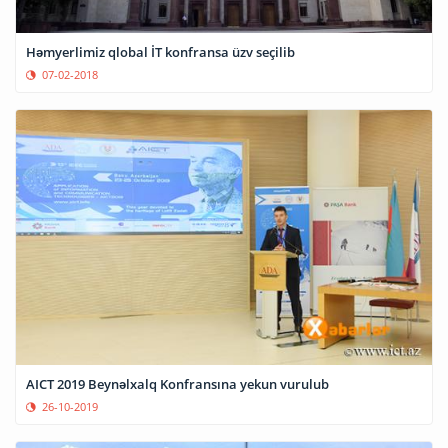
Həmyerlimiz qlobal İT konfransa üzv seçilib
07-02-2018
AICT 2019 Beynəlxalq Konfransına yekun vurulub
26-10-2019