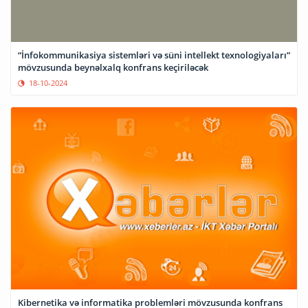
“İnfokommunikasiya sistemləri və süni intellekt texnologiyaları”
mövzusunda beynəlxalq konfrans keçiriləcək
18-10-2024
Kibernetika və informatika problemləri mövzusunda konfrans