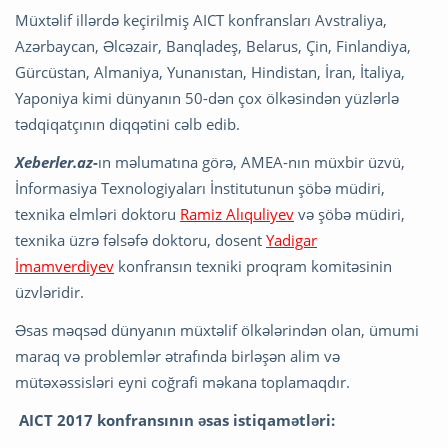
Müxtəlif illərdə keçirilmiş AICT konfransları Avstraliya,
Azərbaycan, Əlcəzair, Banqladeş, Belarus, Çin, Finlandiya,
Gürcüstan, Almaniya, Yunanıstan, Hindistan, İran, İtaliya,
Yaponiya kimi dünyanın 50-dən çox ölkəsindən yüzlərlə
tədqiqatçının diqqətini cəlb edib.
Xeberler.az-
ın məlumatına görə, AMEA-nın müxbir üzvü,
İnformasiya Texnologiyaları İnstitutunun şöbə müdiri,
texnika elmləri doktoru
Ramiz Alıquliyev
və şöbə müdiri,
texnika üzrə fəlsəfə doktoru, dosent
Yadigar
İmamverdiyev
konfransın texniki proqram komitəsinin
üzvləridir.
Əsas məqsəd dünyanın müxtəlif ölkələrindən olan, ümumi
maraq və problemlər ətrafında birləşən alim və
mütəxəssisləri eyni coğrafi məkana toplamaqdır.
AICT 2017 konfransının əsas istiqamətləri: