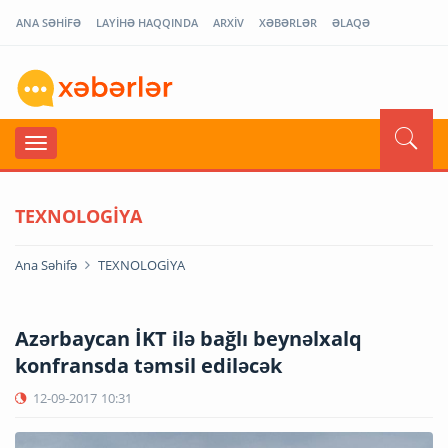
ANA SƏHİFƏ
LAYİHƏ HAQQINDA
ARXİV
XƏBƏRLƏR
ƏLAQƏ
TEXNOLOGİYA
Ana Səhifə
TEXNOLOGİYA
Azərbaycan İKT ilə bağlı beynəlxalq
konfransda təmsil ediləcək
12-09-2017
10:31