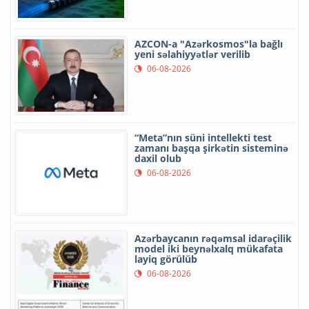
AZCON-a "Azərkosmos"la bağlı
yeni səlahiyyətlər verilib
06-08-2026
“Meta”nın süni intellekti test
zamanı başqa şirkətin sisteminə
daxil olub
06-08-2026
Azərbaycanın rəqəmsal idarəçilik
model iki beynəlxalq mükafata
layiq görülüb
06-08-2026