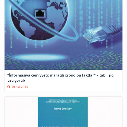
“İnformasiya cəmiyyəti: maraqlı xronoloji faktlar” kitabı işıq
üzü görüb
01-08-2013