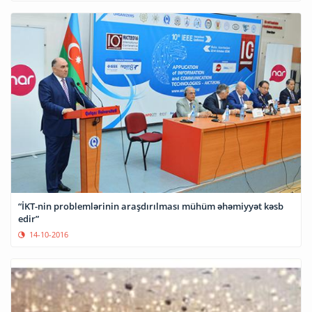
“İKT-nin problemlərinin araşdırılması mühüm əhəmiyyət kəsb
edir”
14-10-2016