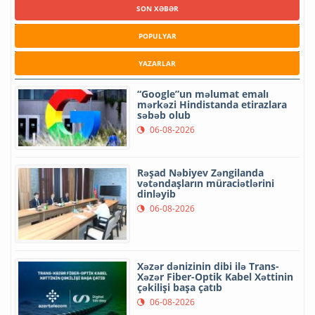
SON XƏBƏR
POPULYAR
YAZARLAR
“Google”un məlumat emalı
mərkəzi Hindistanda etirazlara
səbəb olub
06-08-2026
Rəşad Nəbiyev Zəngilanda
vətəndaşların müraciətlərini
dinləyib
06-08-2026
Xəzər dənizinin dibi ilə Trans-
Xəzər Fiber-Optik Kabel Xəttinin
çəkilişi başa çatıb
06-08-2026