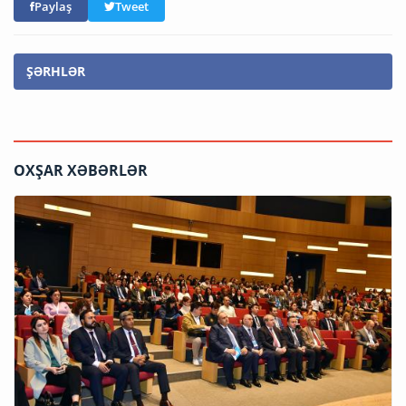
Paylaş
Tweet
ŞƏRHLƏR
OXŞAR XƏBƏRLƏR