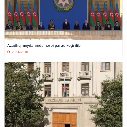
Azadlıq meydanında hərbi parad keçirilib
26-06-2018