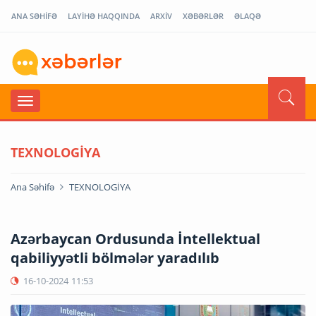
ANA SƏHİFƏ
LAYİHƏ HAQQINDA
ARXİV
XƏBƏRLƏR
ƏLAQƏ
TEXNOLOGİYA
Ana Səhifə
TEXNOLOGİYA
Azərbaycan Ordusunda İntellektual
qabiliyyətli bölmələr yaradılıb
16-10-2024
11:53