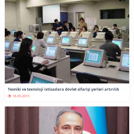
Texniki və texnoloji ixtisaslara dövlət sifarişi yerləri artırılıb
18-05-2015