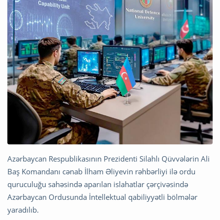
Azərbaycan Respublikasının Prezidenti Silahlı Qüvvələrin Ali
Baş Komandanı cənab İlham Əliyevin rəhbərliyi ilə ordu
quruculuğu sahəsində aparılan islahatlar çərçivəsində
Azərbaycan Ordusunda İntellektual qabiliyyətli bölmələr
yaradılıb.