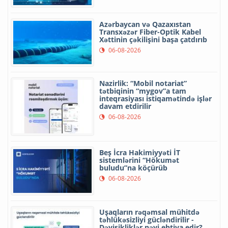
Azərbaycan və Qazaxıstan
Transxəzər Fiber-Optik Kabel
Xəttinin çəkilişini başa çatdırıb
06-08-2026
Nazirlik: “Mobil notariat”
tətbiqinin “mygov”a tam
inteqrasiyası istiqamətində işlər
davam etdirilir
06-08-2026
Beş İcra Hakimiyyəti İT
sistemlərini “Hökumət
buludu”na köçürüb
06-08-2026
Uşaqların rəqəmsal mühitdə
təhlükəsizliyi gücləndirilir -
Dəyişikliklər nəyi ehtiva edir?