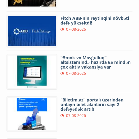
Fitch ABB-nin reytinqini növbəti
dəfə yüksəltdi!
07-08-2026
“Əmək və Məşğulluq”
altsistemində hazırda 65 mindən
çox aktiv vakansiya var
07-08-2026
“Biletim.az” portalı üzərindən
onlayn bilet alanların sayı 2
dəfəyədək artıb
07-08-2026