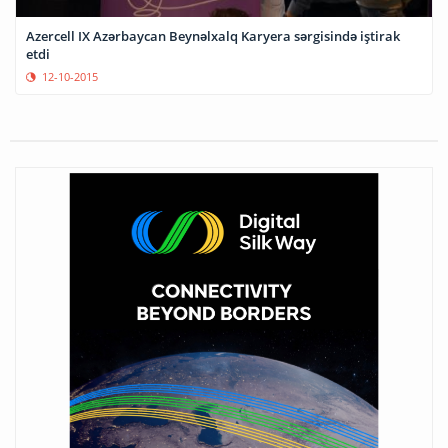
Azercell IX Azərbaycan Beynəlxalq Karyera sərgisində iştirak
etdi
12-10-2015