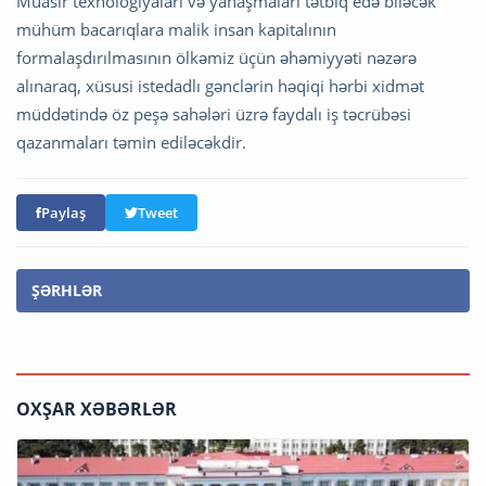
Müasir texnologiyaları və yanaşmaları tətbiq edə biləcək
mühüm bacarıqlara malik insan kapitalının
formalaşdırılmasının ölkəmiz üçün əhəmiyyəti nəzərə
alınaraq, xüsusi istedadlı gənclərin həqiqi hərbi xidmət
müddətində öz peşə sahələri üzrə faydalı iş təcrübəsi
qazanmaları təmin ediləcəkdir.
Paylaş
Tweet
ŞƏRHLƏR
OXŞAR XƏBƏRLƏR