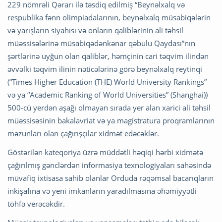
229 nömrəli Qərarı ilə təsdiq edilmiş “Beynəlxalq və
respublika fənn olimpiadalarının, beynəlxalq müsabiqələrin
və yarışların siyahısı və onların qaliblərinin ali təhsil
müəssisələrinə müsabiqədənkənar qəbulu Qaydası”nın
şərtlərinə uyğun olan qaliblər, həmçinin cari təqvim ilindən
əvvəlki təqvim ilinin nəticələrinə görə beynəlxalq reytinqi
(“Times Higher Education (THE) World University Rankings”
və ya “Academic Ranking of World Universities” (Shanghai))
500-cü yerdən aşağı olmayan sırada yer alan xarici ali təhsil
müəssisəsinin bakalavriat və ya magistratura proqramlarının
məzunları olan çağırışçılar xidmət edəcəklər.
Göstərilən kateqoriya üzrə müddətli həqiqi hərbi xidmətə
çağırılmış gənclərdən informasiya texnologiyaları sahəsində
müvafiq ixtisasa sahib olanlar Orduda rəqəmsal bacarıqların
inkişafına və yeni imkanların yaradılmasına əhəmiyyətli
töhfə verəcəkdir.