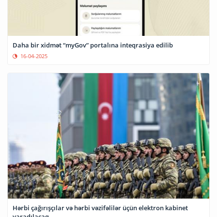
Daha bir xidmət “myGov” portalına inteqrasiya edilib
16-04-2025
Hərbi çağırışçılar və hərbi vəzifəlilər üçün elektron kabinet
yaradılacaq