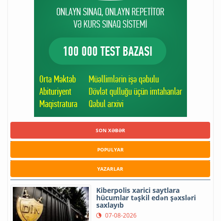
SON XƏBƏR
POPULYAR
YAZARLAR
Kiberpolis xarici saytlara
hücumlar təşkil edən şəxsləri
saxlayıb
07-08-2026