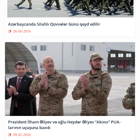
Azərbaycanda Silahlı Qüvvələr Günü qeyd edilir
26-06-2016
Prezident İlham Əliyev və oğlu Heydər Əliyev “Akıncı” PUA-
larının uçuşuna baxıb
09-02-2024