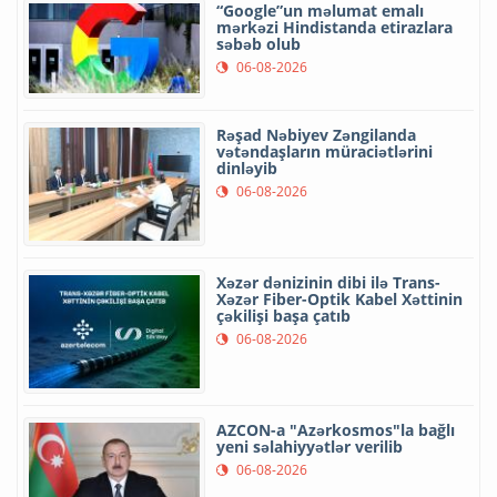
“Google”un məlumat emalı
mərkəzi Hindistanda etirazlara
səbəb olub
06-08-2026
Rəşad Nəbiyev Zəngilanda
vətəndaşların müraciətlərini
dinləyib
06-08-2026
Xəzər dənizinin dibi ilə Trans-
Xəzər Fiber-Optik Kabel Xəttinin
çəkilişi başa çatıb
06-08-2026
AZCON-a "Azərkosmos"la bağlı
yeni səlahiyyətlər verilib
06-08-2026