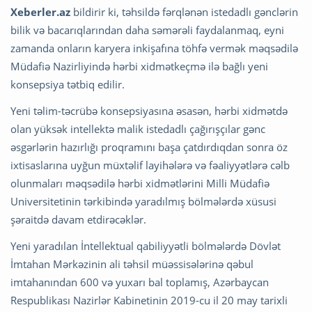
Xeberler.az
bildirir ki, təhsildə fərqlənən istedadlı gənclərin
bilik və bacarıqlarından daha səmərəli faydalanmaq, eyni
zamanda onların karyera inkişafına töhfə vermək məqsədilə
Müdafiə Nazirliyində hərbi xidmətkeçmə ilə bağlı yeni
konsepsiya tətbiq edilir.
Yeni təlim-təcrübə konsepsiyasına əsasən, hərbi xidmətdə
olan yüksək intellektə malik istedadlı çağırışçılar gənc
əsgərlərin hazırlığı proqramını başa çatdırdıqdan sonra öz
ixtisaslarına uyğun müxtəlif layihələrə və fəaliyyətlərə cəlb
olunmaları məqsədilə hərbi xidmətlərini Milli Müdafiə
Universitetinin tərkibində yaradılmış bölmələrdə xüsusi
şəraitdə davam etdirəcəklər.
Yeni yaradılan İntellektual qabiliyyətli bölmələrdə Dövlət
İmtahan Mərkəzinin ali təhsil müəssisələrinə qəbul
imtahanından 600 və yuxarı bal toplamış, Azərbaycan
Respublikası Nazirlər Kabinetinin 2019-cu il 20 may tarixli