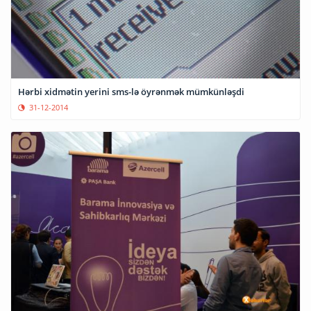
Hərbi xidmətin yerini sms-lə öyrənmək mümkünləşdi
31-12-2014