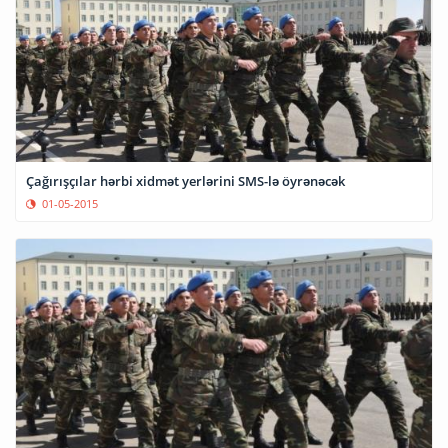
Çağırışçılar hərbi xidmət yerlərini SMS-lə öyrənəcək
01-05-2015