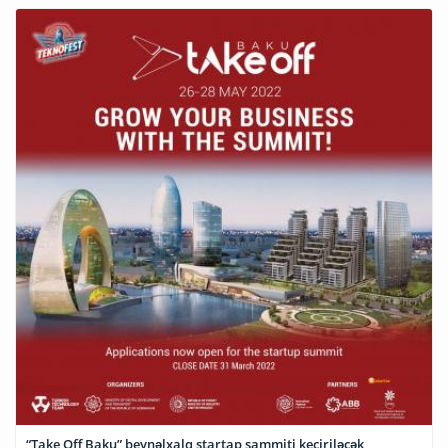
“Take Off Baku” beynəlxalq startap sammiti keçiriləcək