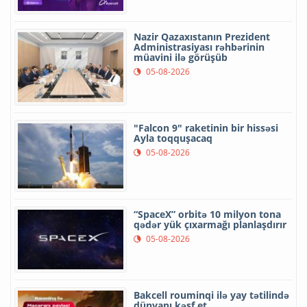
Nazir Qazaxıstanın Prezident
Administrasiyası rəhbərinin
müavini ilə görüşüb
05-08-2026
"Falcon 9" raketinin bir hissəsi
Ayla toqquşacaq
05-08-2026
“SpaceX” orbitə 10 milyon tona
qədər yük çıxarmağı planlaşdırır
05-08-2026
Bakcell rouminqi ilə yay tətilində
dünyanı kəşf et