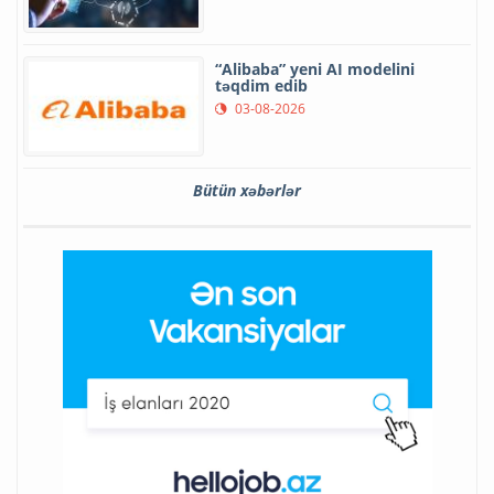
“Alibaba” yeni AI modelini
təqdim edib
03-08-2026
Bütün xəbərlər