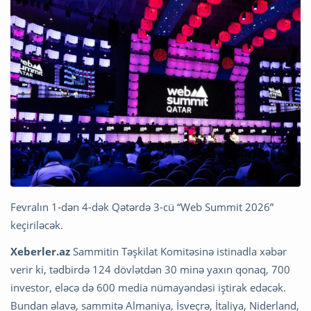
Fevralın 1-dən 4-dək Qətərdə 3-cü “Web Summit 2026”
keçiriləcək.
Xeberler.az
Sammitin Təşkilat Komitəsinə istinadla xəbər
verir ki, tədbirdə 124 dövlətdən 30 minə yaxın qonaq, 700
investor, eləcə də 600 media nümayəndəsi iştirak edəcək.
Bundan əlavə, sammitə Almaniya, İsveçrə, İtaliya, Niderland,