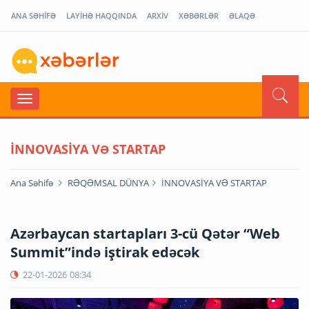
ANA SƏHİFƏ
LAYİHƏ HAQQINDA
ARXİV
XƏBƏRLƏR
ƏLAQƏ
İNNOVASİYA VƏ STARTAP
Ana Səhifə
RƏQƏMSAL DÜNYA
İNNOVASİYA VƏ STARTAP
Azərbaycan startapları 3-cü Qətər “Web
Summit”ində iştirak edəcək
22-01-2026
08:34