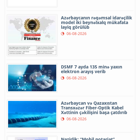
Azərbaycanın rəqəmsal idarəçilik
model iki beynəlxalq mükafata
layiq görülüb
06-08-2026
DSMF 7 ayda 135 minə yaxın
elektron arayış verib
06-08-2026
Azərbaycan və Qazaxıstan
Transxəzər Fiber-Optik Kabel
Xəttinin çəkilişini başa çatdırıb
06-08-2026
Nazirlik: “Mobil notariat”