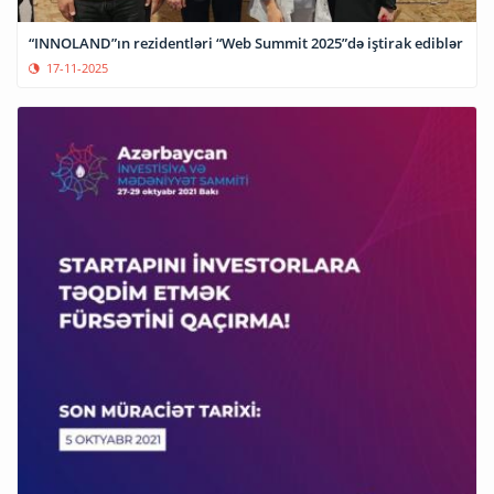
“INNOLAND”ın rezidentləri “Web Summit 2025”də iştirak ediblər
17-11-2025