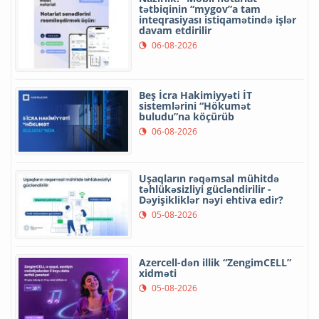
tətbiqinin “mygov”a tam
inteqrasiyası istiqamətində işlər
davam etdirilir
06-08-2026
Beş İcra Hakimiyyəti İT
sistemlərini “Hökumət
buludu”na köçürüb
06-08-2026
Uşaqların rəqəmsal mühitdə
təhlükəsizliyi gücləndirilir -
Dəyişikliklər nəyi ehtiva edir?
05-08-2026
Azercell-dən illik “ZengimCELL”
xidməti
05-08-2026