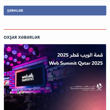
ŞƏRHLƏR
OXŞAR XƏBƏRLƏR