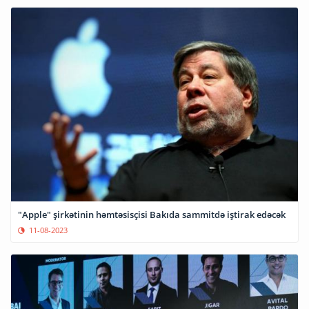
"Apple" şirkətinin həmtəsisçisi Bakıda sammitdə iştirak edəcək
11-08-2023