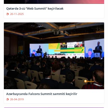
Qətərdə 3-cü “Web Summit” keçiriləcək
20-11-2025
Azərbaycanda Falcons Summit sammiti keçirilir
26-04-2019