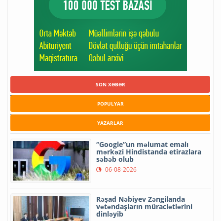
SON XƏBƏR
POPULYAR
YAZARLAR
“Google”un məlumat emalı
mərkəzi Hindistanda etirazlara
səbəb olub
06-08-2026
Rəşad Nəbiyev Zəngilanda
vətəndaşların müraciətlərini
dinləyib