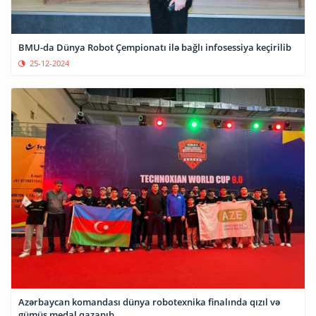
BMU-da Dünya Robot Çempionatı ilə bağlı infosessiya keçirilib
25-12-2024
Azərbaycan komandası dünya robotexnika finalında qızıl və
gümüş medal qazanıb