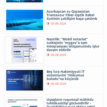
Azərbaycan və Qazaxıstan
Transxəzər Fiber-Optik Kabel
Xəttinin çəkilişini başa çatdırıb
06-08-2026
Nazirlik: “Mobil notariat”
tətbiqinin “mygov”a tam
inteqrasiyası istiqamətində işlər
davam etdirilir
06-08-2026
Beş İcra Hakimiyyəti İT
sistemlərini “Hökumət
buludu”na köçürüb
06-08-2026
Uşaqların rəqəmsal mühitdə
təhlükəsizliyi gücləndirilir -
Dəyişikliklər nəyi ehtiva edir?