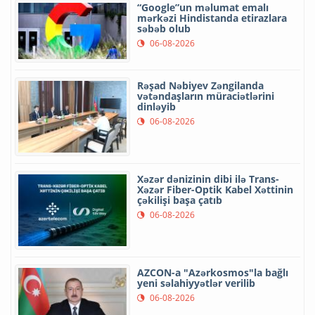
“Google”un məlumat emalı
mərkəzi Hindistanda etirazlara
səbəb olub
06-08-2026
Rəşad Nəbiyev Zəngilanda
vətəndaşların müraciətlərini
dinləyib
06-08-2026
Xəzər dənizinin dibi ilə Trans-
Xəzər Fiber-Optik Kabel Xəttinin
çəkilişi başa çatıb
06-08-2026
AZCON-a "Azərkosmos"la bağlı
yeni səlahiyyətlər verilib
06-08-2026