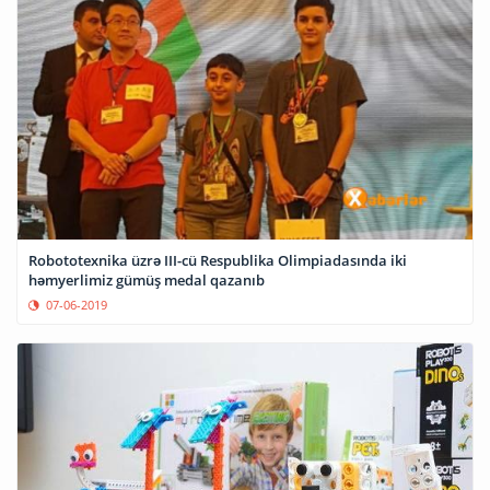
Robototexnika üzrə III-cü Respublika Olimpiadasında iki
həmyerlimiz gümüş medal qazanıb
07-06-2019