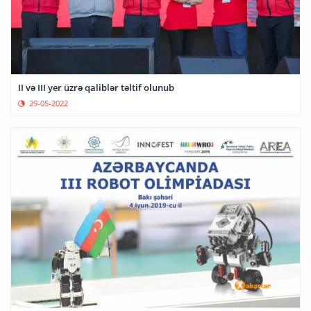
II və III yer üzrə qaliblər təltif olunub
29-05-2022