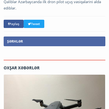
Qaliblər Azərbaycanda ilk dron pilot uçuş vəsiqələrini əldə
ediblər.
Paylaş
Tweet
ŞƏRHLƏR
OXŞAR XƏBƏRLƏR