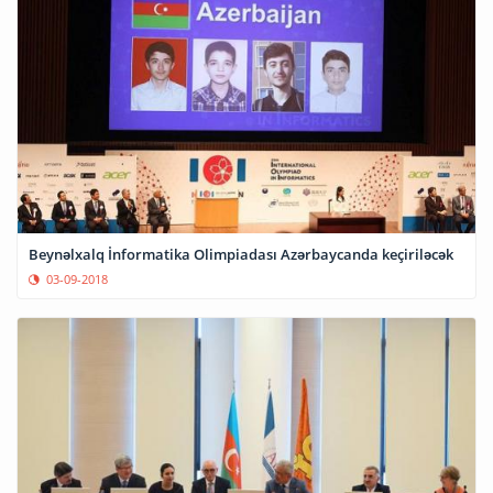
Beynəlxalq İnformatika Olimpiadası Azərbaycanda keçiriləcək
03-09-2018