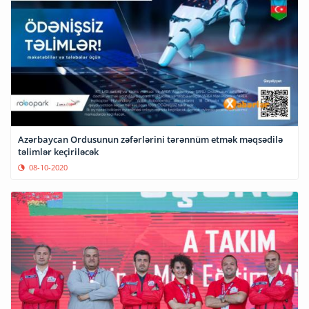
Azərbaycan Ordusunun zəfərlərini tərənnüm etmək məqsədilə
təlimlər keçiriləcək
08-10-2020