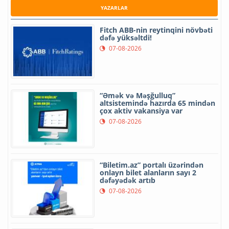
YAZARLAR
Fitch ABB-nin reytinqini növbəti
dəfə yüksəltdi!
07-08-2026
“Əmək və Məşğulluq”
altsistemində hazırda 65 mindən
çox aktiv vakansiya var
07-08-2026
“Biletim.az” portalı üzərindən
onlayn bilet alanların sayı 2
dəfəyədək artıb
07-08-2026