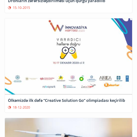
Dronların zərərsizləşdirilməsi üçün qurğu yaradılıb
15-10-2015
Ölkəmizdə ilk dəfə “Creative Solution Go” olimpiadası keçirilib
18-12-2020