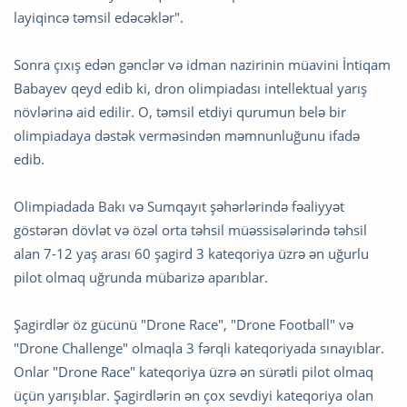
layiqincə təmsil edəcəklər".
Sonra çıxış edən gənclər və idman nazirinin müavini İntiqam
Babayev qeyd edib ki, dron olimpiadası intellektual yarış
növlərinə aid edilir. O, təmsil etdiyi qurumun belə bir
olimpiadaya dəstək verməsindən məmnunluğunu ifadə
edib.
Olimpiadada Bakı və Sumqayıt şəhərlərində fəaliyyət
göstərən dövlət və özəl orta təhsil müəssisələrində təhsil
alan 7-12 yaş arası 60 şagird 3 kateqoriya üzrə ən uğurlu
pilot olmaq uğrunda mübarizə aparıblar.
Şagirdlər öz gücünü "Drone Race", "Drone Football" və
"Drone Challenge" olmaqla 3 fərqli kateqoriyada sınayıblar.
Onlar "Drone Race" kateqoriya üzrə ən sürətli pilot olmaq
üçün yarışıblar. Şagirdlərin ən çox sevdiyi kateqoriya olan