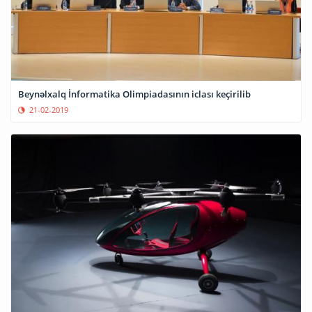
Beynəlxalq İnformatika Olimpiadasının iclası keçirilib
21-02-2019