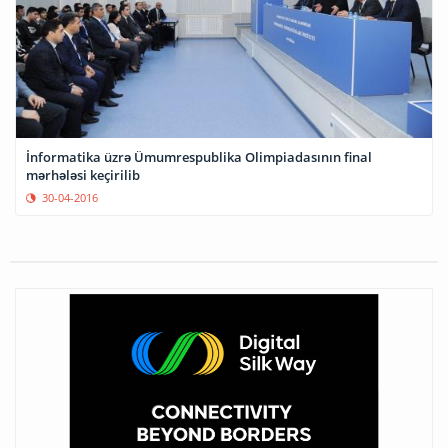
İnformatika üzrə Ümumrespublika Olimpiadasının final
mərhələsi keçirilib
30-04-2016