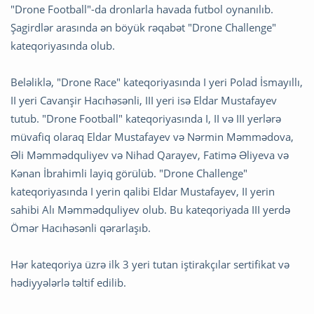
"Drone Football"-da dronlarla havada futbol oynanılıb.
Şagirdlər arasında ən böyük rəqabət "Drone Challenge"
kateqoriyasında olub.
Beləliklə, "Drone Race" kateqoriyasında I yeri Polad İsmayıllı,
II yeri Cavanşir Hacıhəsənli, III yeri isə Eldar Mustafayev
tutub. "Drone Football" kateqoriyasında I, II və III yerlərə
müvafiq olaraq Eldar Mustafayev və Nərmin Məmmədova,
Əli Məmmədquliyev və Nihad Qarayev, Fatimə Əliyeva və
Kənan İbrahimli layiq görülüb. "Drone Challenge"
kateqoriyasında I yerin qalibi Eldar Mustafayev, II yerin
sahibi Alı Məmmədquliyev olub. Bu kateqoriyada III yerdə
Ömər Hacıhəsənli qərarlaşıb.
Hər kateqoriya üzrə ilk 3 yeri tutan iştirakçılar sertifikat və
hədiyyələrlə təltif edilib.