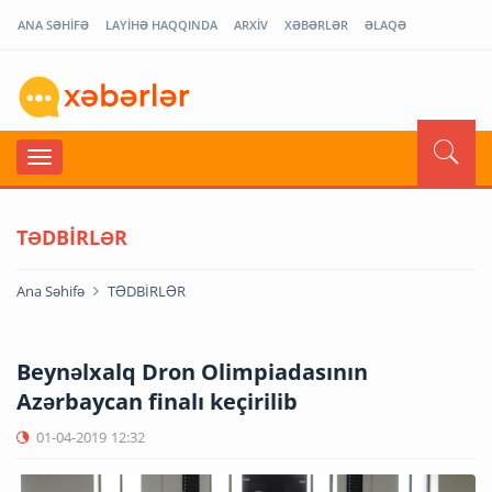
ANA SƏHİFƏ
LAYİHƏ HAQQINDA
ARXİV
XƏBƏRLƏR
ƏLAQƏ
TƏDBİRLƏR
Ana Səhifə
TƏDBİRLƏR
Beynəlxalq Dron Olimpiadasının
Azərbaycan finalı keçirilib
01-04-2019
12:32