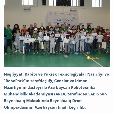
Nəqliyyat, Rabitə və Yüksək Texnologiyalar Nazirliyi və
"RoboPark"ın tərəfdaşlığı, Gənclər və İdman
Nazirliyinin dəstəyi ilə Azərbaycan Robotexnika
Mühəndislik Akademiyası (AREA) tərəfindən SABIS Sun
Beynəlxalq Məktəbində Beynəlxalq Dron
Olimpiadasının Azərbaycan finalı keçirilib.