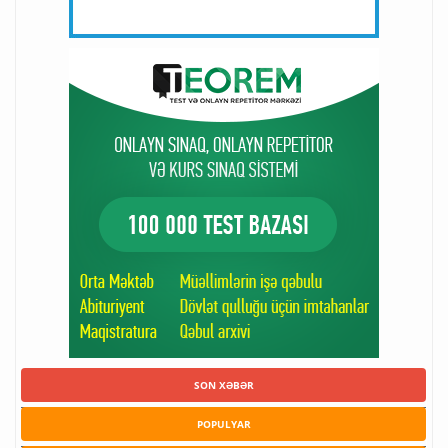
SON XƏBƏR
POPULYAR