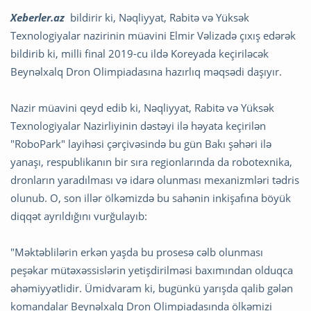
Xeberler.az
bildirir ki, Nəqliyyat, Rabitə və Yüksək
Texnologiyalar nazirinin müavini Elmir Vəlizadə çıxış edərək
bildirib ki, milli final 2019-cu ildə Koreyada keçiriləcək
Beynəlxalq Dron Olimpiadasına hazırlıq məqsədi daşıyır.
Nazir müavini qeyd edib ki, Nəqliyyat, Rabitə və Yüksək
Texnologiyalar Nazirliyinin dəstəyi ilə həyata keçirilən
"RoboPark" layihəsi çərçivəsində bu gün Bakı şəhəri ilə
yanaşı, respublikanın bir sıra regionlarında da robotexnika,
dronların yaradılması və idarə olunması mexanizmləri tədris
olunub. O, son illər ölkəmizdə bu sahənin inkişafına böyük
diqqət ayrıldığını vurğulayıb:
"Məktəblilərin erkən yaşda bu prosesə cəlb olunması
peşəkar mütəxəssislərin yetişdirilməsi baxımından olduqca
əhəmiyyətlidir. Ümidvaram ki, bugünkü yarışda qalib gələn
komandalar Beynəlxalq Dron Olimpiadasında ölkəmizi