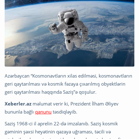
Azərbaycan “Kosmonavtların xilas edilməsi, kosmonavtların
geri qaytarılması və kosmik fəzaya çıxarılmış obyektlərin
geri qaytarılması haqqında Saziş”ə qoşulur.
Xeberler.az
məlumat verir ki, Prezident İlham Əliyev
bununla bağlı
qanunu
təsdiqləyib.
Saziş 1968-ci il aprelin 22-də imzalanıb. Saziş kosmik
gəminin şəxsi heyətinin qəzaya uğraması, təcili və