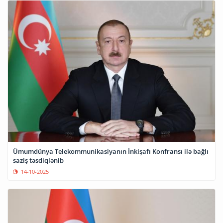
Ümumdünya Telekommunikasiyanın İnkişafı Konfransı ilə bağlı
saziş təsdiqlənib
14-10-2025