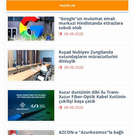
YAZARLAR
“Google”un məlumat emalı
mərkəzi Hindistanda etirazlara
səbəb olub
06-08-2026
Rəşad Nəbiyev Zəngilanda
vətəndaşların müraciətlərini
dinləyib
06-08-2026
Xəzər dənizinin dibi ilə Trans-
Xəzər Fiber-Optik Kabel Xəttinin
çəkilişi başa çatıb
06-08-2026
AZCON-a "Azərkosmos"la bağlı