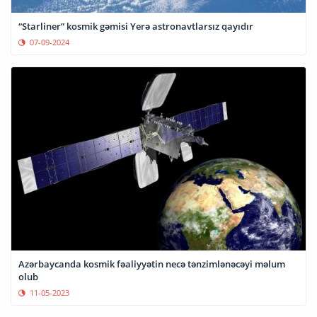
“Starliner” kosmik gəmisi Yerə astronavtlarsız qayıdır
07-09-2024
Azərbaycanda kosmik fəaliyyətin necə tənzimlənəcəyi məlum
olub
11-05-2023