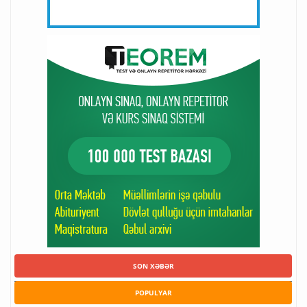
SON XƏBƏR
POPULYAR