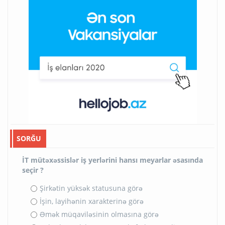
SORĞU
İT mütəxəssislər iş yerlərini hansı meyarlar əsasında
seçir ?
Şirkətin yüksək statusuna görə
İşin, layihənin xarakterinə görə
Əmək müqaviləsinin olmasına görə