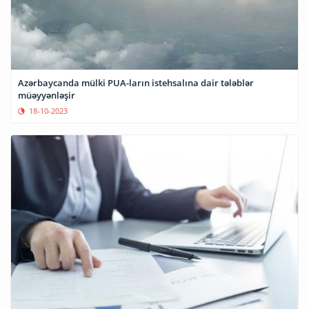
Azərbaycanda mülki PUA-ların istehsalına dair tələblər
müəyyənləşir
18-10-2023