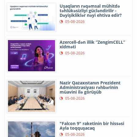
Uşaqların rəqəmsal mühitdə
təhlükəsizliyi gücləndirilir -
Dəyişikliklər nəyi ehtiva edir?
05-08-2026
Azercell-dən illik “ZengimCELL”
xidməti
05-08-2026
Nazir Qazaxıstanın Prezident
Administrasiyası rəhbərinin
müavini ilə görüşüb
05-08-2026
"Falcon 9" raketinin bir hissəsi
Ayla toqquşacaq
05-08-2026