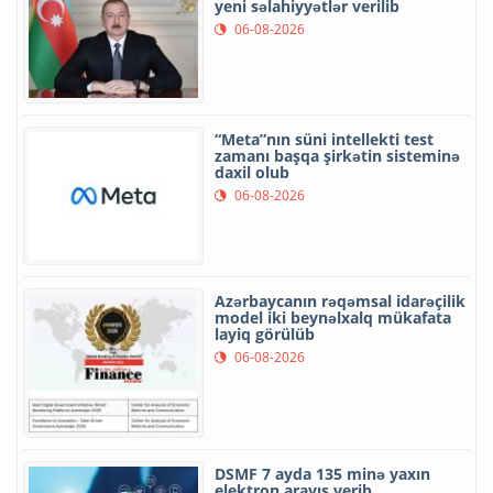
yeni səlahiyyətlər verilib
06-08-2026
“Meta”nın süni intellekti test
zamanı başqa şirkətin sisteminə
daxil olub
06-08-2026
Azərbaycanın rəqəmsal idarəçilik
model iki beynəlxalq mükafata
layiq görülüb
06-08-2026
DSMF 7 ayda 135 minə yaxın
elektron arayış verib