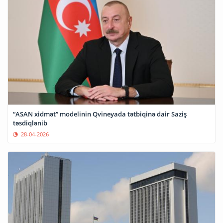
“ASAN xidmət” modelinin Qvineyada tətbiqinə dair Saziş
təsdiqlənib
28-04-2026