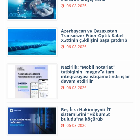
06-08-2026
Azərbaycan və Qazaxıstan
Transxəzər Fiber-Optik Kabel
Xəttinin çəkilişini başa çatdırıb
06-08-2026
Nazirlik: “Mobil notariat”
tətbiqinin “mygov”a tam
inteqrasiyası istiqamətində işlər
davam etdirilir
06-08-2026
Beş İcra Hakimiyyəti İT
sistemlərini “Hökumət
buludu”na köçürüb
06-08-2026