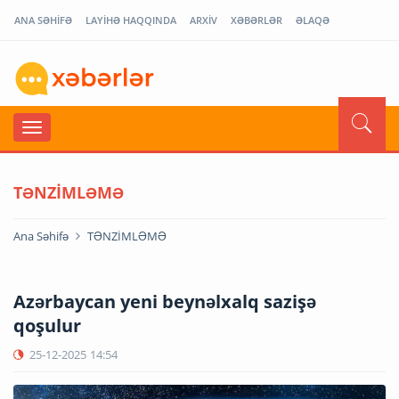
ANA SƏHİFƏ
LAYİHƏ HAQQINDA
ARXİV
XƏBƏRLƏR
ƏLAQƏ
TƏNZİMLƏMƏ
Ana Səhifə
TƏNZİMLƏMƏ
Azərbaycan yeni beynəlxalq sazişə
qoşulur
25-12-2025
14:54