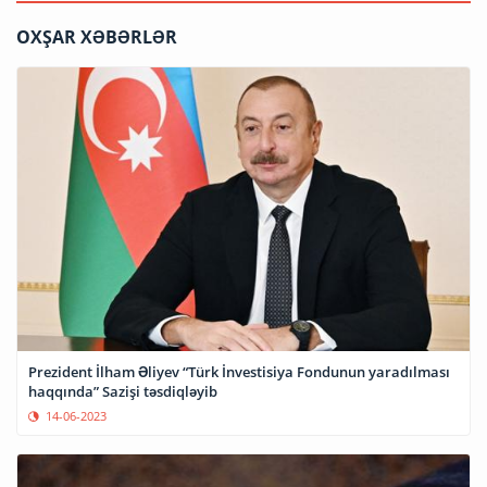
OXŞAR XƏBƏRLƏR
Prezident İlham Əliyev “Türk İnvestisiya Fondunun yaradılması
haqqında” Sazişi təsdiqləyib
14-06-2023