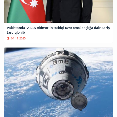
Pakistanda “ASAN xidmət”in tətbiqi üzrə əməkdaşlığa dair Saziş
təsdiqlənib
04-11-2025