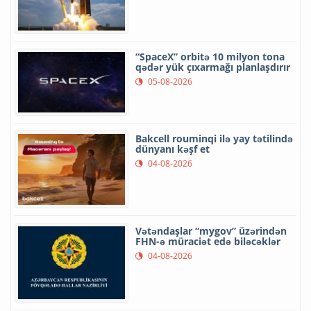
“SpaceX” orbitə 10 milyon tona
qədər yük çıxarmağı planlaşdırır
05-08-2026
Bakcell rouminqi ilə yay tətilində
dünyanı kəşf et
04-08-2026
Vətəndaşlar “mygov” üzərindən
FHN-ə müraciət edə biləcəklər
04-08-2026