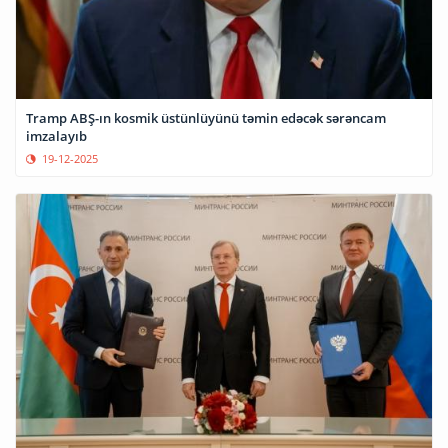
Tramp ABŞ-ın kosmik üstünlüyünü təmin edəcək sərəncam
imzalayıb
19-12-2025