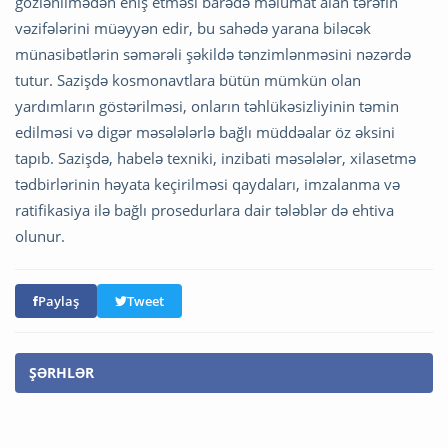
gözlənilmədən eniş etməsi barədə məlumat alan tərəfin
vəzifələrini müəyyən edir, bu sahədə yarana biləcək
münasibətlərin səmərəli şəkildə tənzimlənməsini nəzərdə
tutur. Sazişdə kosmonavtlara bütün mümkün olan
yardımların göstərilməsi, onların təhlükəsizliyinin təmin
edilməsi və digər məsələlərlə bağlı müddəalar öz əksini
tapıb. Sazişdə, habelə texniki, inzibati məsələlər, xilasetmə
tədbirlərinin həyata keçirilməsi qaydaları, imzalanma və
ratifikasiya ilə bağlı prosedurlara dair tələblər də ehtiva
olunur.
Paylaş
Tweet
ŞƏRHLƏR