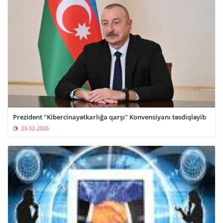
Prezident "Kibercinayətkarlığa qarşı" Konvensiyanı təsdiqləyib
23-02-2026