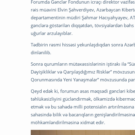
Forumda Gənclər Fondunun icraçı direktor vəzifəsin
rəis müavini Elvin Şahverdiyev, Azərbaycan Kibertə
departamentinin müdiri Şahmar Hacıyahyayev, ATGTİ
gənclərə göstərilən diqqətdən, tövsiyələrdən bəhs
uğurlar arzulayıblar.
Tədbirin rəsmi hissəsi yekunlaşdıqdan sonra Azərb
dinlənilib.
Sonra qurumların mütəxəssislərinin iştirakı ilə “Sü
Dəyişikliklər və Qarşılaşdığımız Risklər” mövzusu
Qorunmasında Yeni Yanaşmalar” mövzusunda pane
Qeyd edək ki, forumun əsas məqsədi gəncləri kibe
təhlükəsizliyini gücləndirmək, ölkəmizdə kibermədə
etmək və bu sahədə milli potensialın artırılması
sahəsində bilik və bacarıqların genişləndirilməsinə
möhkəmləndirilməsinə xidmət edir.