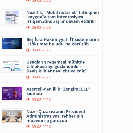
06-08-2026
Nazirlik: “Mobil notariat” tətbiqinin
“mygov”a tam inteqrasiyası
istiqamətində işlər davam etdirilir
06-08-2026
Beş İcra Hakimiyyəti İT sistemlərini
“Hökumət buludu”na köçürüb
06-08-2026
Uşaqların rəqəmsal mühitdə
təhlükəsizliyi gücləndirilir -
Dəyişikliklər nəyi ehtiva edir?
05-08-2026
Azercell-dən illik “ZengimCELL”
xidməti
05-08-2026
Nazir Qazaxıstanın Prezident
Administrasiyası rəhbərinin
müavini ilə görüşüb
05-08-2026