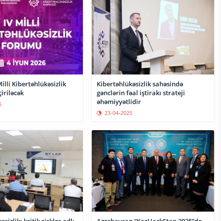
illi Kibertəhlükəsizlik
Kibertəhlükəsizlik sahəsində
iriləcək
gənclərin fəal iştirakı strateji
əhəmiyyətlidir
6
23-04-2025
sizlik: kritik risklər adlı
Azərbaycan “KazHackStan 2025”də