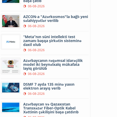
başa çatıb
06-08-2026
AZCON-a "Azərkosmos"la bağlı yeni
səlahiyyətlər verilib
06-08-2026
“Meta”nın süni intellekti test
zamanı başqa şirkətin sisteminə
daxil olub
06-08-2026
Azərbaycanın rəqəmsal idarəçilik
model iki beynəlxalq mükafata
layiq görülüb
06-08-2026
DSMF 7 ayda 135 minə yaxın
elektron arayış verib
06-08-2026
Azərbaycan və Qazaxıstan
Transxəzər Fiber-Optik Kabel
Xəttinin çəkilişini başa çatdırıb