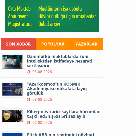
SON XƏBƏR
POPULYAR
YAZARLAR
Danimarka məktəblərdə süni
intellektdən istifadəyə nəzarəti
sərtləşdirir
08-08-2026
“Azərkosmos”un KOSMİK
Akademiyası mükafata layiq
görülüb
08-08-2026
Kiberpolis xarici saytlara hücumlar
təşkil edən şəxsləri saxlayıb
07-08-2026
Fitch ABB-nin reytinqini növbəti