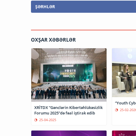
ŞƏRHLƏR
OXŞAR XƏBƏRLƏR
“Youth Cybe
XRİTDX “Gənclərin Kibertəhlükəsizlik
25-02-202
Forumu 2025”də fəal iştirak edib
25-04-2025