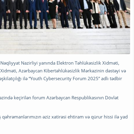
əqliyyat Nazirliyi yanında Elektron Təhlükəsizlik Xidməti,
 Xidməti, Azərbaycan Kibertəhlükəsizlik Mərkəzinin dəstəyi və
əşkilatçılığı ilə “Youth Cybersecurity Forum 2025” adlı tədbir
zində keçirilən forum Azərbaycan Respublikasının Dövlət
əhrəmanlarımızın əziz xatirəsi ehtiram və qürur hissi ilə yad