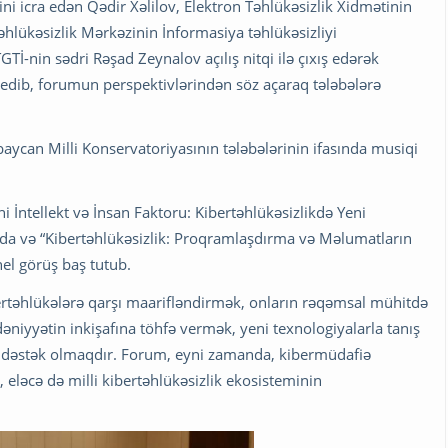
i icra edən Qədir Xəlilov, Elektron Təhlükəsizlik Xidmətinin
hlükəsizlik Mərkəzinin İnformasiya təhlükəsizliyi
-nin sədri Rəşad Zeynalov açılış nitqi ilə çıxış edərək
 edib, forumun perspektivlərindən söz açaraq tələbələrə
aycan Milli Konservatoriyasının tələbələrinin ifasında musiqi
ni İntellekt və İnsan Faktoru: Kibertəhlükəsizlikdə Yeni
nda və “Kibertəhlükəsizlik: Proqramlaşdırma və Məlumatların
l görüş baş tutub.
rtəhlükələrə qarşı maarifləndirmək, onların rəqəmsal mühitdə
niyyətin inkişafına töhfə vermək, yeni texnologiyalarla tanış
na dəstək olmaqdır. Forum, eyni zamanda, kibermüdafiə
, eləcə də milli kibertəhlükəsizlik ekosisteminin