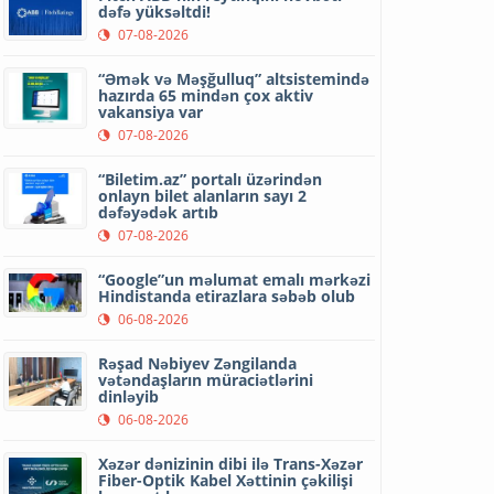
dəfə yüksəltdi!
07-08-2026
“Əmək və Məşğulluq” altsistemində
hazırda 65 mindən çox aktiv
vakansiya var
07-08-2026
“Biletim.az” portalı üzərindən
onlayn bilet alanların sayı 2
dəfəyədək artıb
07-08-2026
“Google”un məlumat emalı mərkəzi
Hindistanda etirazlara səbəb olub
06-08-2026
Rəşad Nəbiyev Zəngilanda
vətəndaşların müraciətlərini
dinləyib
06-08-2026
Xəzər dənizinin dibi ilə Trans-Xəzər
Fiber-Optik Kabel Xəttinin çəkilişi