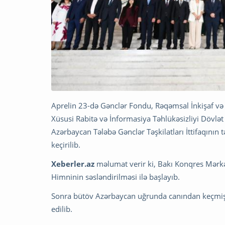
Aprelin 23-də Gənclər Fondu, Rəqəmsal İnkişaf və N
Xüsusi Rabitə və İnformasiya Təhlükəsizliyi Dövlət
Azərbaycan Tələbə Gənclər Təşkilatları İttifaqının t
keçirilib.
Xeberler.az
məlumat verir ki, Bakı Konqres Mərkə
Himninin səsləndirilməsi ilə başlayıb.
Sonra bütöv Azərbaycan uğrunda canından keçmiş q
edilib.