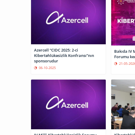
Azercell “CIDC 2025: 2-ci
Bakıda IV M
Kibertəhlükəsizlik Konfransı”nın
Forumu keç
sponsorudur
21-05-202
06-10-2025
IV Milli Kibertəhlükəsizlik Forumu
Kibertəhlükə