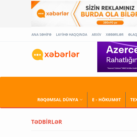
ANA SƏHİFƏ
LAYİHƏ HAQQINDA
ARXİV
XƏBƏRLƏR
ƏLA
RƏQƏMSAL DÜNYA
E - HÖKUMƏT
TE
TƏDBİRLƏR