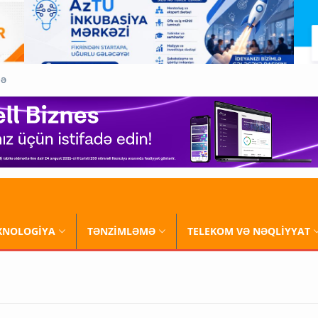
QƏ
XNOLOGİYA
TƏNZİMLƏMƏ
TELEKOM VƏ NƏQLİYYAT