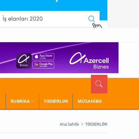
RUBRİKA
TƏDBİRLƏR
MÜSAHİBƏ
Ana Səhifə
TƏDBİRLƏR