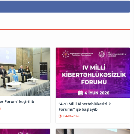
r Forum” keçirilib
“4-cü Milli Kibertəhlükəsizlik
6
Forumu” işə başlayıb
04-06-2026