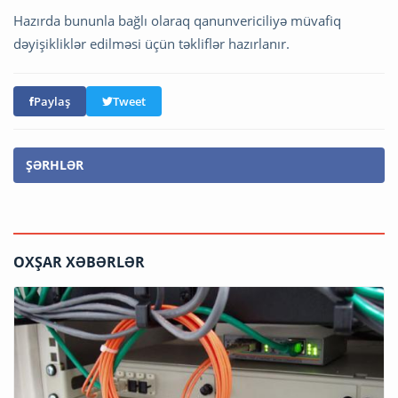
Hazırda bununla bağlı olaraq qanunvericiliyə müvafiq
dəyişikliklər edilməsi üçün təkliflər hazırlanır.
Paylaş
Tweet
ŞƏRHLƏR
OXŞAR XƏBƏRLƏR