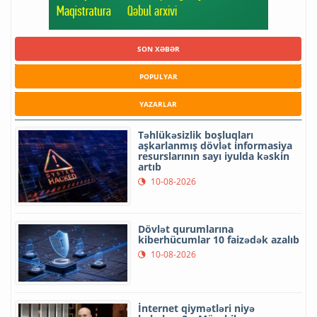
SON XƏBƏR
POPULYAR
YAZARLAR
Təhlükəsizlik boşluqları
aşkarlanmış dövlət informasiya
resurslarının sayı iyulda kəskin
artıb
10-08-2026
Dövlət qurumlarına
kiberhücumlar 10 faizədək azalıb
10-08-2026
İnternet qiymətləri niyə