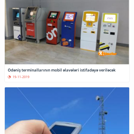
Ödəniş terminallarının mobil əlavələri istifadəyə veriləcək
19-11-2019