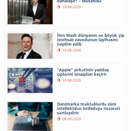
bahalaşır? – Müsahibə
10-08-2026
İlon Mask dünyanın ən böyük çip
istehsalı zavodunun layihəsini
təqdim edib
10-08-2026
"Apple" şirkətinin yaddaş
çiplərini sınaqdan keçirir
10-08-2026
Danimarka məktəblərdə süni
intellektdən istifadəyə nəzarəti
sərtləşdirir
08-08-2026