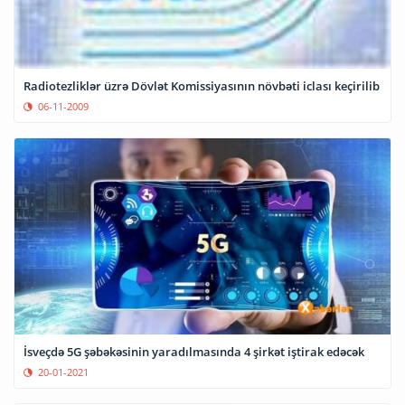
Radiotezliklər üzrə Dövlət Komissiyasının növbəti iclası keçirilib
06-11-2009
İsveçdə 5G şəbəkəsinin yaradılmasında 4 şirkət iştirak edəcək
20-01-2021