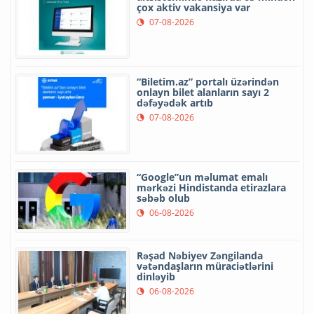
çox aktiv vakansiya var
07-08-2026
“Biletim.az” portalı üzərindən
onlayn bilet alanların sayı 2
dəfəyədək artıb
07-08-2026
“Google”un məlumat emalı
mərkəzi Hindistanda etirazlara
səbəb olub
06-08-2026
Rəşad Nəbiyev Zəngilanda
vətəndaşların müraciətlərini
dinləyib
06-08-2026