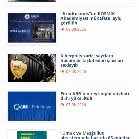
“Azərkosmos”un KOSMİK
Akademiyası mükafata layiq
görülüb
08-08-2026
Kiberpolis xarici saytlara
hücumlar təşkil edən şəxsləri
saxlayıb
07-08-2026
Fitch ABB-nin reytinqini növbəti
dəfə yüksəltdi!
07-08-2026
“Əmək və Məşğulluq”
altsistemində hazırda 65 mindən