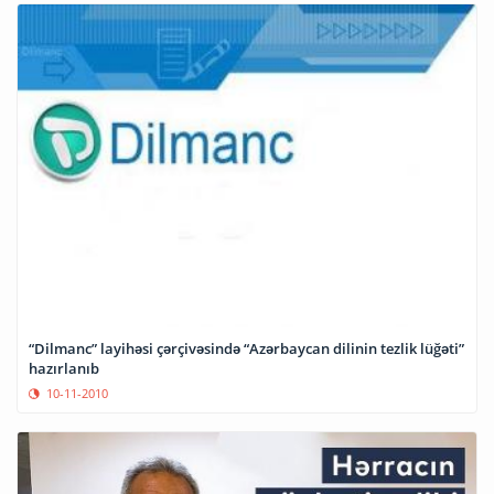
“Dilmanc” layihəsi çərçivəsində “Azərbaycan dilinin tezlik lüğəti”
hazırlanıb
10-11-2010