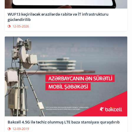
WUF13 keçiriləcək ərazilərdə rabitə və İT infrastrukturu
gücləndirilib
12-05-2026
Bakcell 4.5G ilə təchiz olunmuş LTE baza stansiyası quraşdırıb
12-09-2019