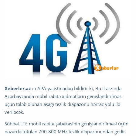
Xeberler.az
-ın APA-ya istinadən bildirir ki, Bu il ərzində
Azərbaycanda mobil rabitə xidmətlərin genişləndirilməsi
üçün tələb olunan aşağı tezlik diapazonu hərrac yolu ilə
veriləcək.
Söhbət LTE mobil rabitə şəbəkəsinin genişləndirilməsi üçün
nəzərdə tutulan 700-800 MHz tezlik diapazonundan gedir.