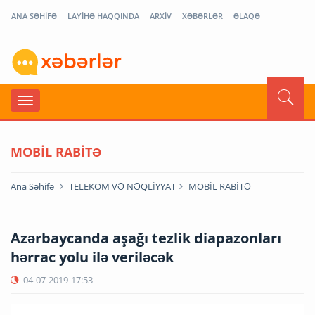
ANA SƏHİFƏ
LAYİHƏ HAQQINDA
ARXİV
XƏBƏRLƏR
ƏLAQƏ
MOBİL RABİTƏ
Ana Səhifə
TELEKOM VƏ NƏQLİYYAT
MOBİL RABİTƏ
Azərbaycanda aşağı tezlik diapazonları
hərrac yolu ilə veriləcək
04-07-2019
17:53