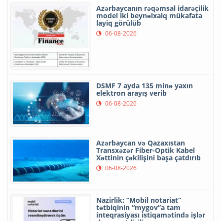
Azərbaycanın rəqəmsal idarəçilik
model iki beynəlxalq mükafata
layiq görülüb
06-08-2026
DSMF 7 ayda 135 minə yaxın
elektron arayış verib
06-08-2026
Azərbaycan və Qazaxıstan
Transxəzər Fiber-Optik Kabel
Xəttinin çəkilişini başa çatdırıb
06-08-2026
Nazirlik: “Mobil notariat”
tətbiqinin “mygov”a tam
inteqrasiyası istiqamətində işlər