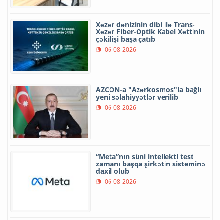
Xəzər dənizinin dibi ilə Trans-
Xəzər Fiber-Optik Kabel Xəttinin
çəkilişi başa çatıb
06-08-2026
AZCON-a "Azərkosmos"la bağlı
yeni səlahiyyətlər verilib
06-08-2026
“Meta”nın süni intellekti test
zamanı başqa şirkətin sisteminə
daxil olub
06-08-2026