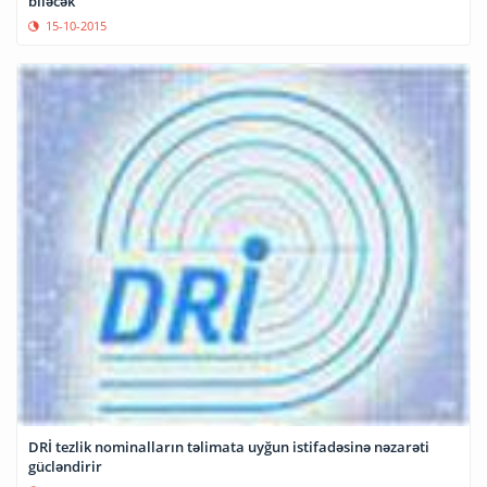
biləcək
15-10-2015
DRİ tezlik nominalların təlimata uyğun istifadəsinə nəzarəti
gücləndirir