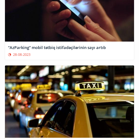
“AzParking” mobil tətbiq istifadəçilərinin sayı artıb
28-08-2023