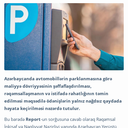
Azərbaycanda avtomobillərin parklanmasına görə
maliyyə dövriyyəsinin şəffaflaşdırılması,
rəqəmsallaşmanın və istifadə rahatlığının təmin
edilməsi məqsədilə ödənişlərin yalnız nağdsız qaydada
həyata keçirilməsi nəzərdə tutulur.
Bu barədə
Report
-un sorğusuna cavab olaraq Rəqəmsal
İnkişaf və Nəqliyyat Nazirliyi yanında Azərbaycan Yerüstü