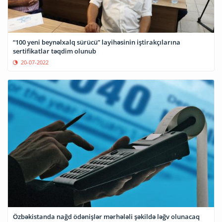
“100 yeni beynəlxalq sürücü” layihəsinin iştirakçılarına
sertifikatlar təqdim olunub
20-07-2022
Özbəkistanda nağd ödənişlər mərhələli şəkildə ləğv olunacaq