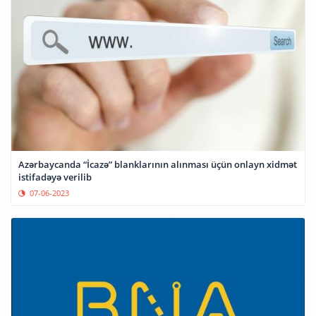
Azərbaycanda “İcazə” blanklarının alınması üçün onlayn xidmət
istifadəyə verilib
07-06-2023