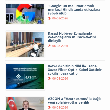
“Google”un məlumat emalı
mərkəzi Hindistanda etirazlara
səbəb olub
06-08-2026
Rəşad Nəbiyev Zəngilanda
vətəndaşların müraciətlərini
dinləyib
06-08-2026
Xəzər dənizinin dibi ilə Trans-
Xəzər Fiber-Optik Kabel Xəttinin
çəkilişi başa çatıb
06-08-2026
AZCON-a "Azərkosmos"la bağlı
yeni səlahiyyətlər verilib
06-08-2026