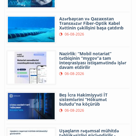
Azərbaycan və Qazaxıstan
Transxəzər Fiber-Optik Kabel
Xəttinin çəkilişini başa çatdırıb
06-08-2026
Nazirlik: “Mobil notariat”
tətbiqinin “mygov”a tam
inteqrasiyası istiqamətində işlər
davam etdirilir
06-08-2026
Beş İcra Hakimiyyəti İT
sistemlərini “Hökumət
buludu”na köçürüb
06-08-2026
Uşaqların rəqəmsal mühitdə
təhlükəsizliyi gücləndirilir -