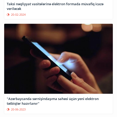
Taksi nəqliyyat vasitələrinə elektron formada müvafiq icazə
veriləcək
20-02-2024
"Azərbaycanda sərnişindaşıma sahəsi üçün yeni elektron
tətbiqlər hazırlanır"
20-06-2023