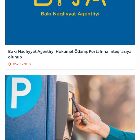
Bakı Nəqliyyat Agentliyi Hökumət Ödəniş Portalı-na inteqrasiya
olunub
05-11-2018