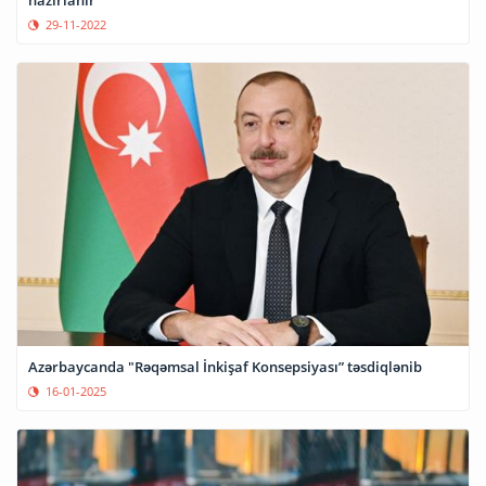
29-11-2022
Azərbaycanda "Rəqəmsal İnkişaf Konsepsiyası” təsdiqlənib
16-01-2025