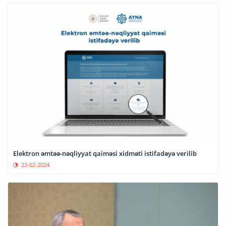
Elektron əmtəə-nəqliyyat qaiməsi xidməti istifadəyə verilib
23-02-2024