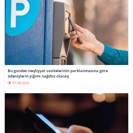
Bu gündən nəqliyyat vasitələrinin parklanmasına görə
ödənişlərin yığımı nağdsız olacaq
07-08-2023