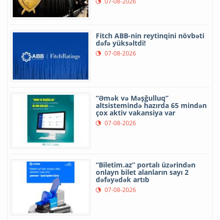
07-08-2026
Fitch ABB-nin reytinqini növbəti
dəfə yüksəltdi!
07-08-2026
“Əmək və Məşğulluq”
altsistemində hazırda 65 mindən
çox aktiv vakansiya var
07-08-2026
“Biletim.az” portalı üzərindən
onlayn bilet alanların sayı 2
dəfəyədək artıb
07-08-2026