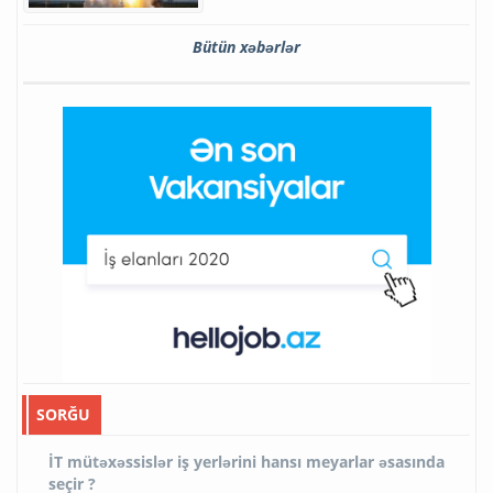
Bütün xəbərlər
SORĞU
İT mütəxəssislər iş yerlərini hansı meyarlar əsasında
seçir ?