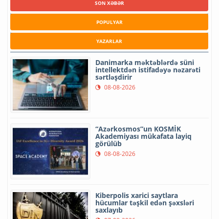
SON XƏBƏR
POPULYAR
YAZARLAR
Danimarka məktəblərdə süni
intellektdən istifadəyə nəzarəti
sərtləşdirir
08-08-2026
“Azərkosmos”un KOSMİK
Akademiyası mükafata layiq
görülüb
08-08-2026
Kiberpolis xarici saytlara
hücumlar təşkil edən şəxsləri
saxlayıb