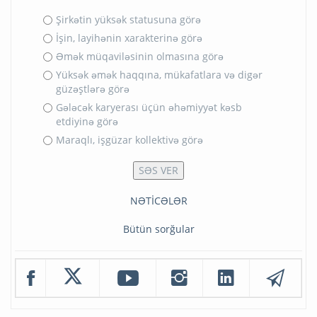
Şirkətin yüksək statusuna görə
İşin, layihənin xarakterinə görə
Əmək müqaviləsinin olmasına görə
Yüksək əmək haqqına, mükafatlara və digər
güzəştlərə görə
Gələcək karyerası üçün əhəmiyyət kəsb
etdiyinə görə
Maraqlı, işgüzar kollektivə görə
NƏTİCƏLƏR
Bütün sorğular