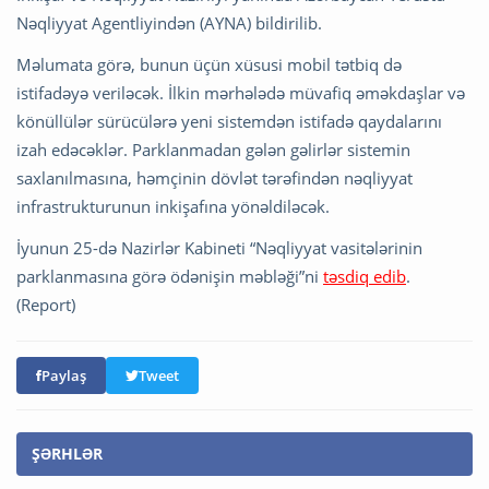
Nəqliyyat Agentliyindən (AYNA) bildirilib.
Məlumata görə, bunun üçün xüsusi mobil tətbiq də
istifadəyə veriləcək. İlkin mərhələdə müvafiq əməkdaşlar və
könüllülər sürücülərə yeni sistemdən istifadə qaydalarını
izah edəcəklər. Parklanmadan gələn gəlirlər sistemin
saxlanılmasına, həmçinin dövlət tərəfindən nəqliyyat
infrastrukturunun inkişafına yönəldiləcək.
İyunun 25-də Nazirlər Kabineti “Nəqliyyat vasitələrinin
parklanmasına görə ödənişin məbləği”ni
təsdiq edib
.
(Report)
Paylaş
Tweet
ŞƏRHLƏR