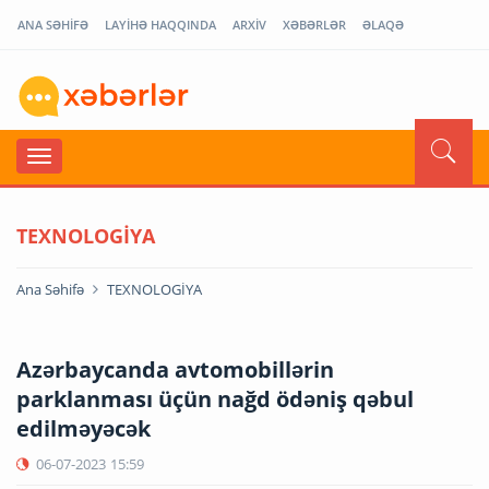
ANA SƏHİFƏ
LAYİHƏ HAQQINDA
ARXİV
XƏBƏRLƏR
ƏLAQƏ
TEXNOLOGİYA
Ana Səhifə
TEXNOLOGİYA
Azərbaycanda avtomobillərin
parklanması üçün nağd ödəniş qəbul
edilməyəcək
06-07-2023
15:59