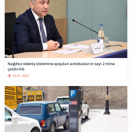
Nağdsız ödəniş sisteminə qoşulan avtobusların sayı 2 minə
çatdırılıb
10-01-2025