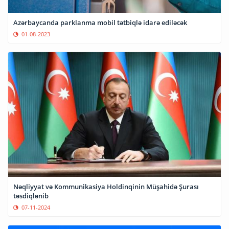
Azərbaycanda parklanma mobil tətbiqlə idarə ediləcək
01-08-2023
Nəqliyyat və Kommunikasiya Holdinqinin Müşahidə Şurası
təsdiqlənib
07-11-2024