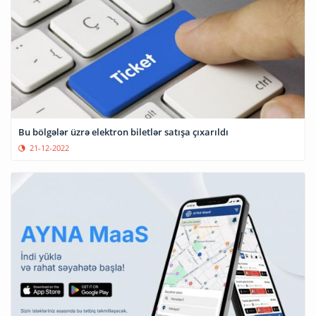
Bu bölgələr üzrə elektron biletlər satışa çıxarıldı
21-12-2022