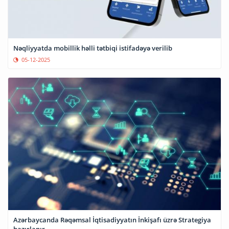
Nəqliyyatda mobillik həlli tətbiqi istifadəyə verilib
05-12-2025
Azərbaycanda Rəqəmsal İqtisadiyyatın İnkişafı üzrə Strategiya
hazırlanır