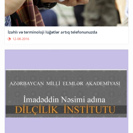
İzahlı və terminoloji lüğətlər artıq telefonunuzda
12-08-2016