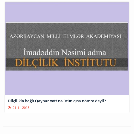
Dilçiliklə bağlı Qaynar xətt nə üçün qısa nömrə deyil?
21-11-2015