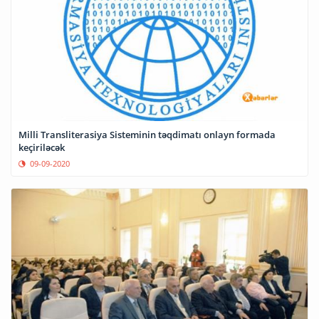
Milli Transliterasiya Sisteminin təqdimatı onlayn formada
keçiriləcək
09-09-2020