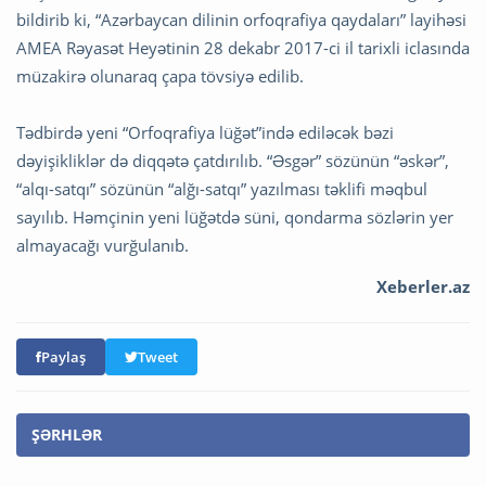
bildirib ki, “Azərbaycan dilinin orfoqrafiya qaydaları” layihəsi
AMEA Rəyasət Heyətinin 28 dekabr 2017-ci il tarixli iclasında
müzakirə olunaraq çapa tövsiyə edilib.
Tədbirdə yeni “Orfoqrafiya lüğət”ində ediləcək bəzi
dəyişikliklər də diqqətə çatdırılıb. “Əsgər” sözünün “əskər”,
“alqı-satqı” sözünün “alğı-satqı” yazılması təklifi məqbul
sayılıb. Həmçinin yeni lüğətdə süni, qondarma sözlərin yer
almayacağı vurğulanıb.
Xeberler.az
Paylaş
Tweet
ŞƏRHLƏR