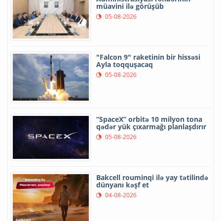
müavini ilə görüşüb
05-08-2026
"Falcon 9" raketinin bir hissəsi
Ayla toqquşacaq
05-08-2026
“SpaceX” orbitə 10 milyon tona
qədər yük çıxarmağı planlaşdırır
05-08-2026
Bakcell rouminqi ilə yay tətilində
dünyanı kəşf et
04-08-2026