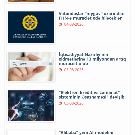
Vətəndaşlar “mygov” üzərindən
FHN-ə müraciət edə biləcəklər
04-08-2026
İqtisadiyyat Nazirliyinin
xidmətlərinə 13 milyondan artıq
müraciət olub
03-08-2026
"Elektron kredit və zəmanət"
sisteminin Əsasnaməsi" dəyişib
03-08-2026
“Alibaba” yeni AI modelini