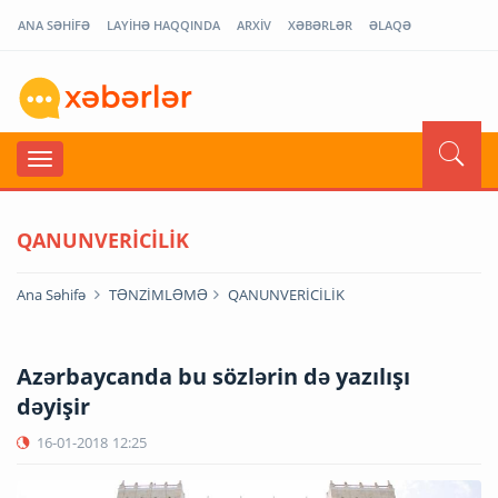
ANA SƏHİFƏ
LAYİHƏ HAQQINDA
ARXİV
XƏBƏRLƏR
ƏLAQƏ
QANUNVERİCİLİK
Ana Səhifə
TƏNZİMLƏMƏ
QANUNVERİCİLİK
Azərbaycanda bu sözlərin də yazılışı
dəyişir
16-01-2018
12:25