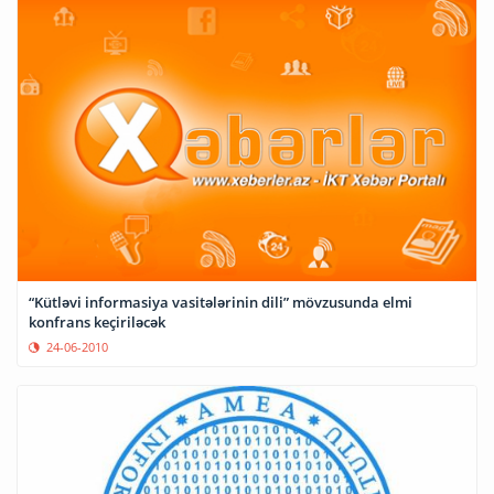
“Kütləvi informasiya vasitələrinin dili” mövzusunda elmi
konfrans keçiriləcək
24-06-2010