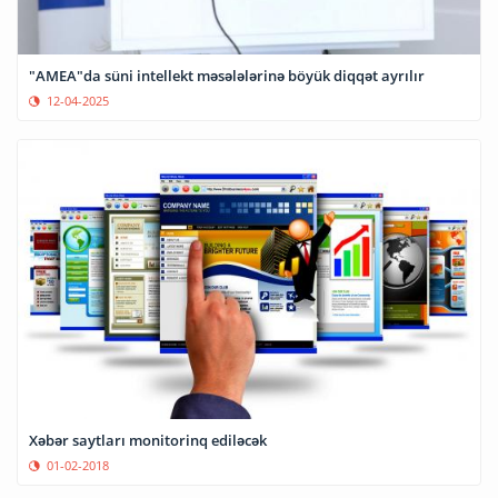
"AMEA"da süni intellekt məsələlərinə böyük diqqət ayrılır
12-04-2025
Xəbər saytları monitorinq ediləcək
01-02-2018