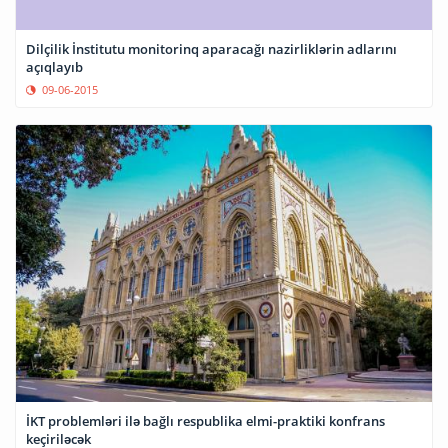
Dilçilik İnstitutu monitorinq aparacağı nazirliklərin adlarını
açıqlayıb
09-06-2015
İKT problemləri ilə bağlı respublika elmi-praktiki konfrans
keçiriləcək