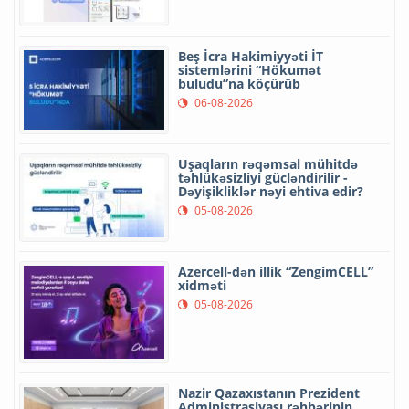
Beş İcra Hakimiyyəti İT
sistemlərini “Hökumət
buludu”na köçürüb
06-08-2026
Uşaqların rəqəmsal mühitdə
təhlükəsizliyi gücləndirilir -
Dəyişikliklər nəyi ehtiva edir?
05-08-2026
Azercell-dən illik “ZengimCELL”
xidməti
05-08-2026
Nazir Qazaxıstanın Prezident
Administrasiyası rəhbərinin