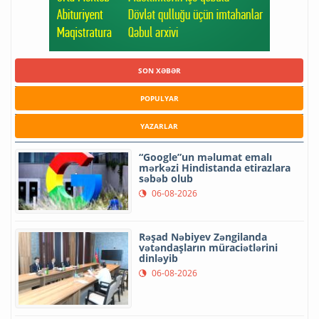
SON XƏBƏR
POPULYAR
YAZARLAR
“Google”un məlumat emalı
mərkəzi Hindistanda etirazlara
səbəb olub
06-08-2026
Rəşad Nəbiyev Zəngilanda
vətəndaşların müraciətlərini
dinləyib
06-08-2026