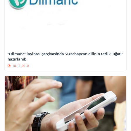
“Dilmanc” layihəsi çərçivəsində “Azərbaycan dilinin tezlik lüğəti”
hazırlanıb
10-11-2010