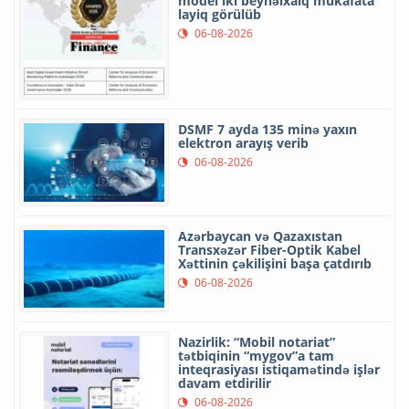
model iki beynəlxalq mükafata
layiq görülüb
06-08-2026
DSMF 7 ayda 135 minə yaxın
elektron arayış verib
06-08-2026
Azərbaycan və Qazaxıstan
Transxəzər Fiber-Optik Kabel
Xəttinin çəkilişini başa çatdırıb
06-08-2026
Nazirlik: “Mobil notariat”
tətbiqinin “mygov”a tam
inteqrasiyası istiqamətində işlər
davam etdirilir
06-08-2026