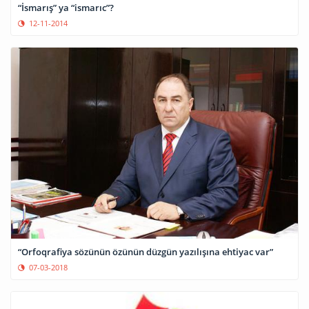
“İsmarış” ya “ismarıc”?
12-11-2014
“Orfoqrafiya sözünün özünün düzgün yazılışına ehtiyac var”
07-03-2018