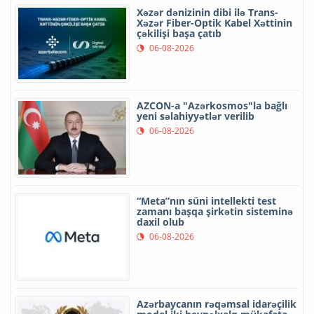
Xəzər dənizinin dibi ilə Trans-
Xəzər Fiber-Optik Kabel Xəttinin
çəkilişi başa çatıb
06-08-2026
AZCON-a "Azərkosmos"la bağlı
yeni səlahiyyətlər verilib
06-08-2026
“Meta”nın süni intellekti test
zamanı başqa şirkətin sisteminə
daxil olub
06-08-2026
Azərbaycanın rəqəmsal idarəçilik