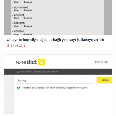
Onlayn orfoqrafiya lüğəti ilə bağlı yeni sayt istifadəyə verilib
31-03-2016