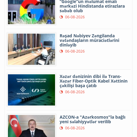
“Google”un məlumat emalı
mərkəzi Hindistanda etirazlara
səbəb olub
06-08-2026
Rəşad Nəbiyev Zəngilanda
vətəndaşların müraciətlərini
dinləyib
06-08-2026
Xəzər dənizinin dibi ilə Trans-
Xəzər Fiber-Optik Kabel Xəttinin
çəkilişi başa çatıb
06-08-2026
AZCON-a "Azərkosmos"la bağlı
yeni səlahiyyətlər verilib
06-08-2026