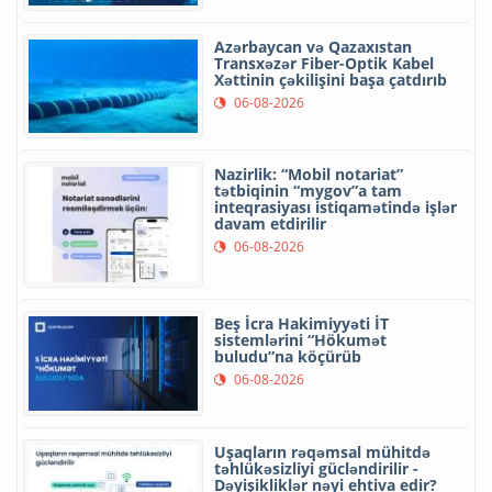
Azərbaycan və Qazaxıstan
Transxəzər Fiber-Optik Kabel
Xəttinin çəkilişini başa çatdırıb
06-08-2026
Nazirlik: “Mobil notariat”
tətbiqinin “mygov”a tam
inteqrasiyası istiqamətində işlər
davam etdirilir
06-08-2026
Beş İcra Hakimiyyəti İT
sistemlərini “Hökumət
buludu”na köçürüb
06-08-2026
Uşaqların rəqəmsal mühitdə
təhlükəsizliyi gücləndirilir -
Dəyişikliklər nəyi ehtiva edir?