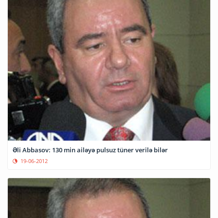
Əli Abbasov: 130 min ailəyə pulsuz tüner verilə bilər
19-06-2012