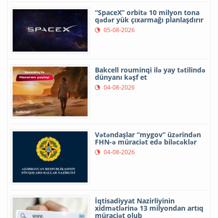
“SpaceX” orbitə 10 milyon tona
qədər yük çıxarmağı planlaşdırır
05-08-2026
Bakcell rouminqi ilə yay tətilində
dünyanı kəşf et
04-08-2026
Vətəndaşlar “mygov” üzərindən
FHN-ə müraciət edə biləcəklər
04-08-2026
İqtisadiyyat Nazirliyinin
xidmətlərinə 13 milyondan artıq
müraciət olub