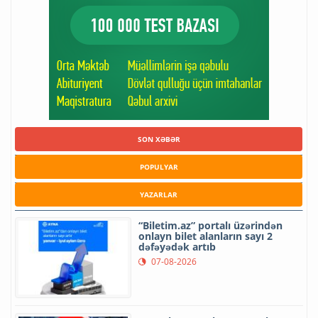
SON XƏBƏR
POPULYAR
YAZARLAR
“Biletim.az” portalı üzərindən
onlayn bilet alanların sayı 2
dəfəyədək artıb
07-08-2026