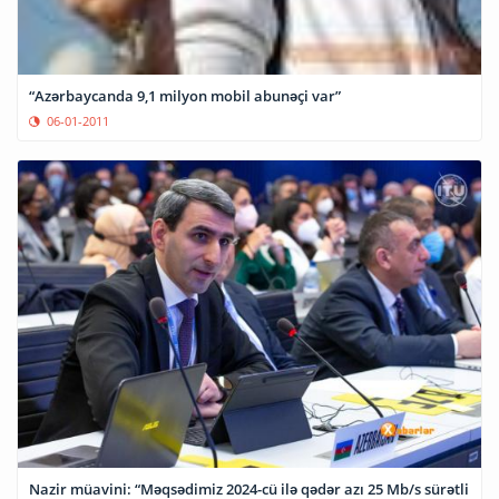
“Azərbaycanda 9,1 milyon mobil abunəçi var”
06-01-2011
Nazir müavini: “Məqsədimiz 2024-cü ilə qədər azı 25 Mb/s sürətli