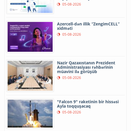
05-08-2026
Azercell-dən illik “ZengimCELL”
xidməti
05-08-2026
Nazir Qazaxıstanın Prezident
Administrasiyası rəhbərinin
müavini ilə görüşüb
05-08-2026
"Falcon 9" raketinin bir hissəsi
Ayla toqquşacaq
05-08-2026