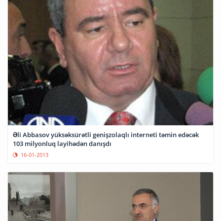
Əli Abbasov yüksəksürətli genişzolaqlı interneti təmin edəcək
103 milyonluq layihədən danışdı
16-01-2013