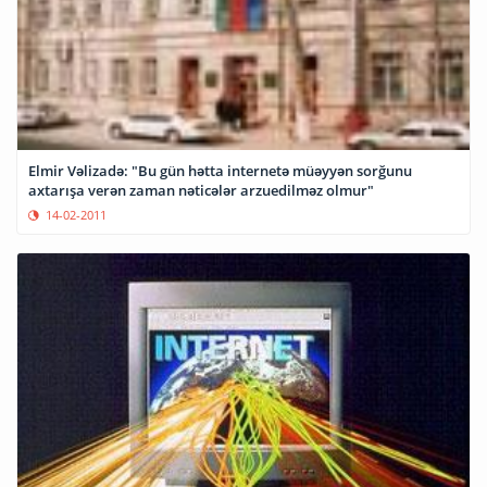
Elmir Vəlizadə: "Bu gün hətta internetə müəyyən sorğunu
axtarışa verən zaman nəticələr arzuedilməz olmur"
14-02-2011