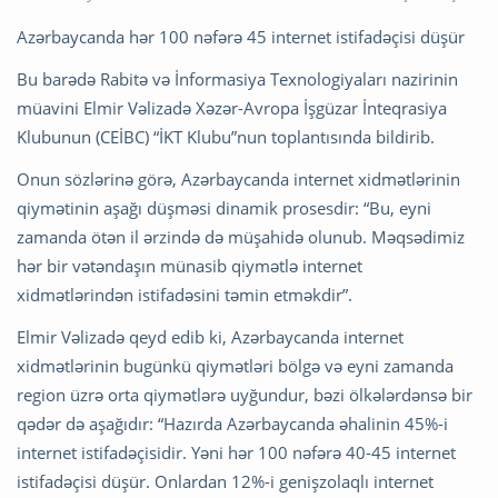
Azərbaycanda hər 100 nəfərə 45 internet istifadəçisi düşür
Bu barədə Rabitə və İnformasiya Texnologiyaları nazirinin
müavini Elmir Vəlizadə Xəzər-Avropa İşgüzar İnteqrasiya
Klubunun (CEİBC) “İKT Klubu”nun toplantısında bildirib.
Onun sözlərinə görə, Azərbaycanda internet xidmətlərinin
qiymətinin aşağı düşməsi dinamik prosesdir: “Bu, eyni
zamanda ötən il ərzində də müşahidə olunub. Məqsədimiz
hər bir vətəndaşın münasib qiymətlə internet
xidmətlərindən istifadəsini təmin etməkdir”.
Elmir Vəlizadə qeyd edib ki, Azərbaycanda internet
xidmətlərinin bugünkü qiymətləri bölgə və eyni zamanda
region üzrə orta qiymətlərə uyğundur, bəzi ölkələrdənsə bir
qədər də aşağıdır: “Hazırda Azərbaycanda əhalinin 45%-i
internet istifadəçisidir. Yəni hər 100 nəfərə 40-45 internet
istifadəçisi düşür. Onlardan 12%-i genişzolaqlı internet