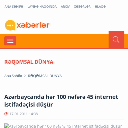
ANA SƏHİFƏ
LAYİHƏ HAQQINDA
ARXİV
XƏBƏRLƏR
ƏLAQƏ
RƏQƏMSAL DÜNYA
Ana Səhifə
RƏQƏMSAL DÜNYA
Azərbaycanda hər 100 nəfərə 45 internet
istifadəçisi düşür
17-01-2011
14:38