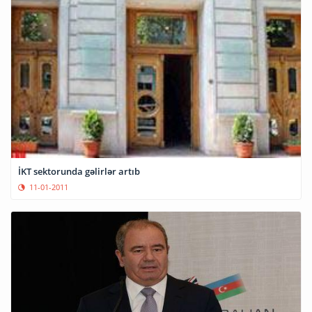
İKT sektorunda gəlirlər artıb
11-01-2011