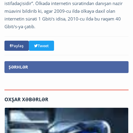
istifadəçisidir”. Ölkədə internetin sürətindən danışan nazir
müavini bildirib ki, əgər 2009-cu ildə ölkəyə daxil olan
internetin sürəti 1 Gbit/s idisə, 2010-cu ildə bu rəqəm 40
Gbit/s-yə çatıb.
Paylaş
Tweet
ŞƏRHLƏR
OXŞAR XƏBƏRLƏR