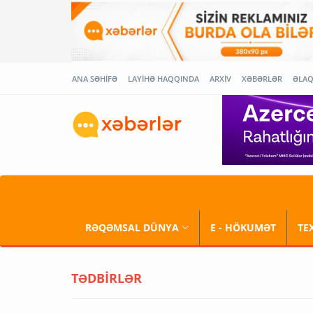
ANA SƏHİFƏ
LAYİHƏ HAQQINDA
ARXİV
XƏBƏRLƏR
ƏLA
RƏQƏMSAL DÜNYA
E - HÖKUMƏT
TE
TƏDBİRLƏR