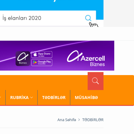
RUBRİKA
TƏDBİRLƏR
MÜSAHİBƏ
Ana Səhifə
TƏDBİRLƏR