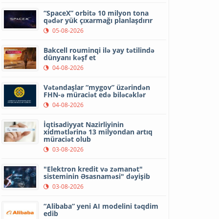
“SpaceX” orbitə 10 milyon tona
qədər yük çıxarmağı planlaşdırır
05-08-2026
Bakcell rouminqi ilə yay tətilində
dünyanı kəşf et
04-08-2026
Vətəndaşlar “mygov” üzərindən
FHN-ə müraciət edə biləcəklər
04-08-2026
İqtisadiyyat Nazirliyinin
xidmətlərinə 13 milyondan artıq
müraciət olub
03-08-2026
"Elektron kredit və zəmanət"
sisteminin Əsasnaməsi" dəyişib
03-08-2026
“Alibaba” yeni AI modelini təqdim
edib