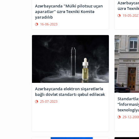
Azərbaycan
Azərbaycanda "Mülki pilotsuz uçan
üzrə Texnik
aparatlar" üzrə Texniki Komitə
19-05-202
yaradılıb
16-06-2023
Azərbaycanda elektron siqaretlərlə
bağlı dövlət standartı qəbul ediləcək
Standartla
25-07-2023
“İnformas
texnologiya
növbəti icla
29-12-200