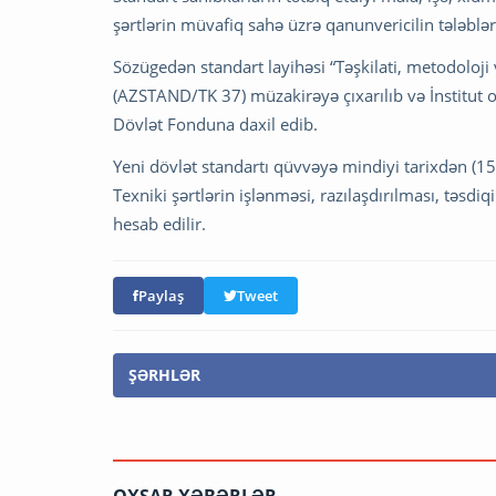
şərtlərin müvafiq sahə üzrə qanunvericilin tələblə
Sözügedən standart layihəsi “Təşkilati, metodoloji
(AZSTAND/TK 37) müzakirəyə çıxarılıb və İnstitut 
Dövlət Fonduna daxil edib.
Yeni dövlət standartı qüvvəyə mindiyi tarixdən (1
Texniki şərtlərin işlənməsi, razılaşdırılması, təsd
hesab edilir.
Paylaş
Tweet
ŞƏRHLƏR