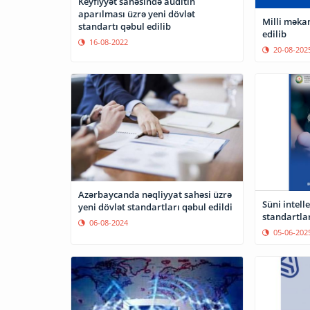
Keyfiyyət sahəsində auditin
aparılması üzrə yeni dövlət
Milli məka
standartı qəbul edilib
edilib
16-08-2022
20-08-202
Azərbaycanda nəqliyyat sahəsi üzrə
Süni intell
yeni dövlət standartları qəbul edildi
standartlar
06-08-2024
05-06-202