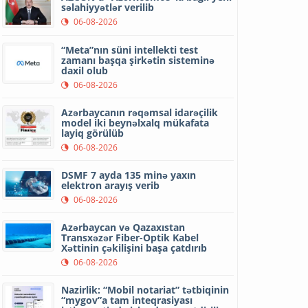
səlahiyyətlər verilib
06-08-2026
“Meta”nın süni intellekti test
zamanı başqa şirkətin sisteminə
daxil olub
06-08-2026
Azərbaycanın rəqəmsal idarəçilik
model iki beynəlxalq mükafata
layiq görülüb
06-08-2026
DSMF 7 ayda 135 minə yaxın
elektron arayış verib
06-08-2026
Azərbaycan və Qazaxıstan
Transxəzər Fiber-Optik Kabel
Xəttinin çəkilişini başa çatdırıb
06-08-2026
Nazirlik: “Mobil notariat” tətbiqinin
“mygov”a tam inteqrasiyası