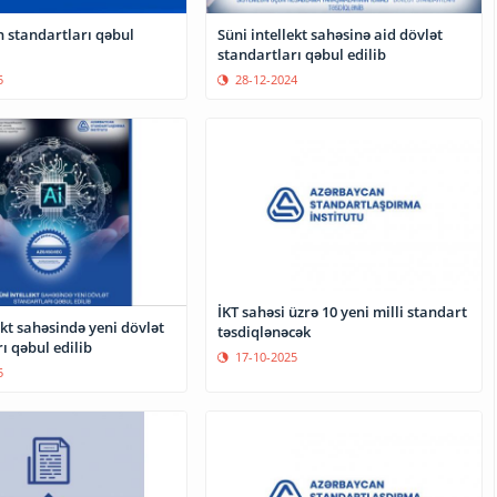
n standartları qəbul
Süni intellekt sahəsinə aid dövlət
standartları qəbul edilib
5
28-12-2024
İKT sahəsi üzrə 10 yeni milli standart
ekt sahəsində yeni dövlət
təsdiqlənəcək
ı qəbul edilib
17-10-2025
5