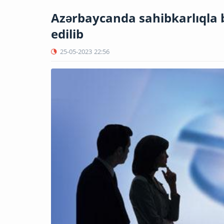
Azərbaycanda sahibkarlıqla b
edilib
25-05-2023
22:56