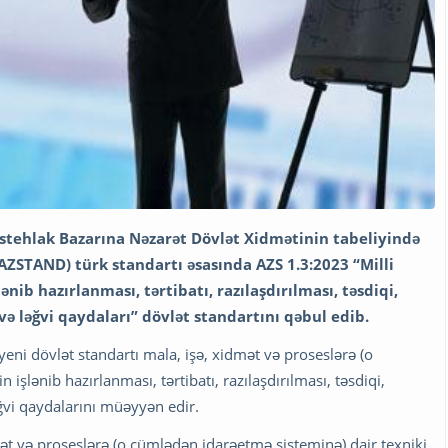
 İstehlak Bazarına Nəzarət Dövlət Xidmətinin tabeliyində
AZSTAND) türk standartı əsasında AZS 1.3:2023 “Milli
ənib hazırlanması, tərtibatı, razılaşdırılması, təsdiqi,
və ləğvi qaydaları” dövlət standartını qəbul edib.
eni dövlət standartı mala, işə, xidmət və proseslərə (o
işlənib hazırlanması, tərtibatı, razılaşdırılması, təsdiqi,
əğvi qaydalarını müəyyən edir.
mət və proseslərə (o cümlədən idarəetmə sisteminə) dair texniki