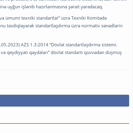
rinə uyğun işlənib hazırlanmasına şərait yaradacaq.
 və ümumi texniki standartlar” üzrə Texniki Komitədə
onu təsdiqləyərək standartlaşdırma üzrə normativ sənədlərin
5.05.2023) AZS 1.3:2014 “Dövlət standartlaşdırma sistemi.
iqi və qeydiyyatı qaydaları” dövlət standartı qüvvədən düşmüş