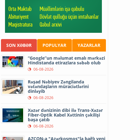
SON XƏBƏR
POPULYAR
YAZARLAR
“Google”un məlumat emalı mərkəzi
Hindistanda etirazlara səbəb olub
06-08-2026
Rəşad Nəbiyev Zəngilanda
vətəndaşların müraciətlərini
dinləyib
06-08-2026
Xəzər dənizinin dibi ilə Trans-Xəzər
Fiber-Optik Kabel Xəttinin çəkilişi
başa çatıb
06-08-2026
AZCON-a "Azərkosmos"la bağlı yeni