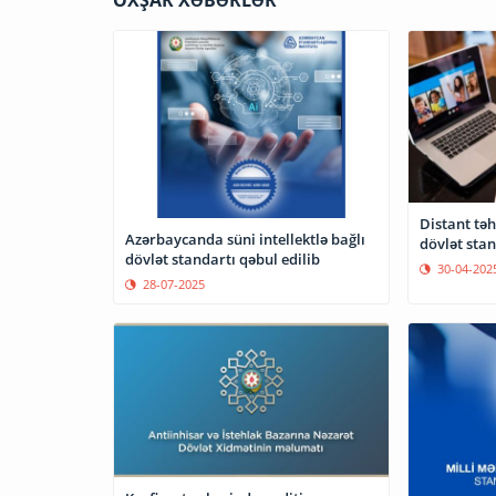
OXŞAR XƏBƏRLƏR
Distant təh
Azərbaycanda süni intellektlə bağlı
dövlət stan
dövlət standartı qəbul edilib
30-04-202
28-07-2025