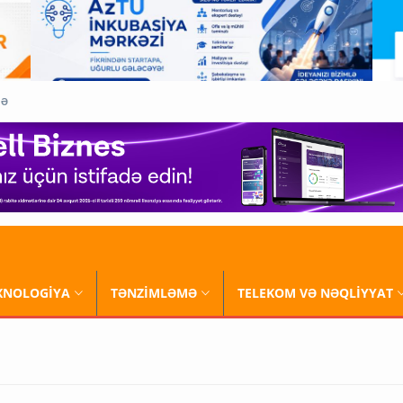
QƏ
XNOLOGİYA
TƏNZİMLƏMƏ
TELEKOM VƏ NƏQLİYYAT