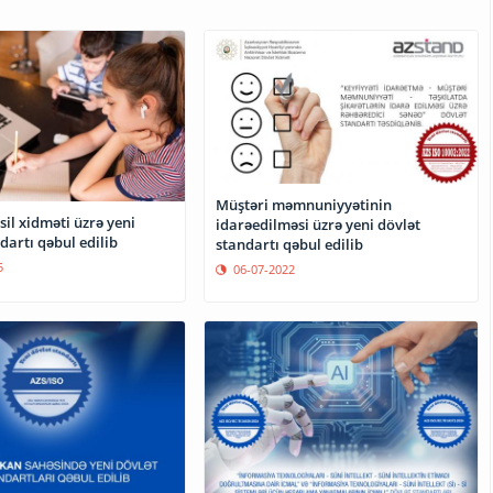
Müştəri məmnuniyyətinin
sil xidməti üzrə yeni
idarəedilməsi üzrə yeni dövlət
dartı qəbul edilib
standartı qəbul edilib
5
06-07-2022