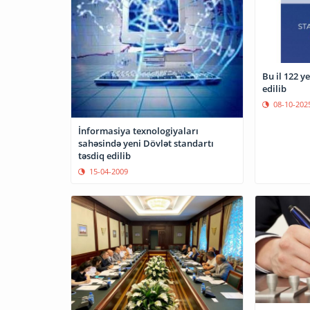
Bu il 122 y
edilib
08-10-202
İnformasiya texnologiyaları
sahəsində yeni Dövlət standartı
təsdiq edilib
15-04-2009