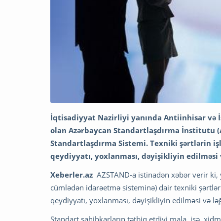
İqtisadiyyat Nazirliyi yanında Antiinhisar və
olan Azərbaycan Standartlaşdırma İnstitutu (
Standartlaşdırma Sistemi. Texniki şərtlərin işl
qeydiyyatı, yoxlanması, dəyişikliyin edilməsi 
Xeberler.az
AZSTAND-a istinadən xəbər verir ki, y
cümlədən idarəetmə sisteminə) dair texniki şərtlərin 
qeydiyyatı, yoxlanması, dəyişikliyin edilməsi və l
Standart sahibkarların tətbiq etdiyi mala, işə, xid