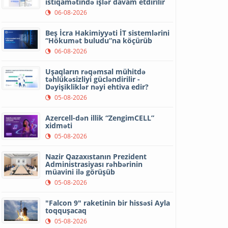
istiqamətində işlər davam etdirilir
06-08-2026
Beş İcra Hakimiyyəti İT sistemlərini
“Hökumət buludu”na köçürüb
06-08-2026
Uşaqların rəqəmsal mühitdə
təhlükəsizliyi gücləndirilir -
Dəyişikliklər nəyi ehtiva edir?
05-08-2026
Azercell-dən illik “ZengimCELL”
xidməti
05-08-2026
Nazir Qazaxıstanın Prezident
Administrasiyası rəhbərinin
müavini ilə görüşüb
05-08-2026
"Falcon 9" raketinin bir hissəsi Ayla
toqquşacaq
05-08-2026