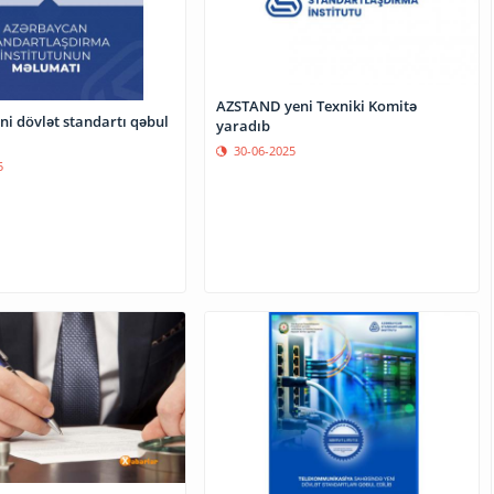
AZSTAND yeni Texniki Komitə
eni dövlət standartı qəbul
yaradıb
30-06-2025
5