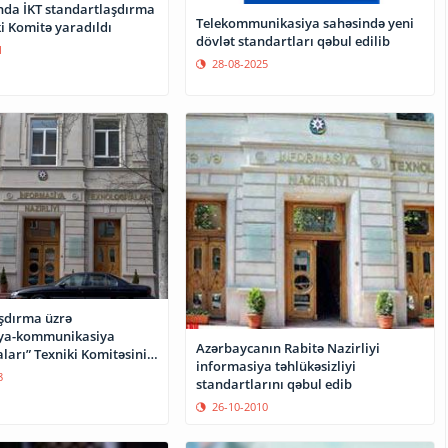
da İKT standartlaşdırma
Telekommunikasiya sahəsində yeni
i Komitə yaradıldı
dövlət standartları qəbul edilib
1
28-08-2025
şdırma üzrə
iya-kommunikasiya
Azərbaycanın Rabitə Nazirliyi
ları” Texniki Komitəsinin
informasiya təhlükəsizliyi
sı keçirilib
8
standartlarını qəbul edib
26-10-2010