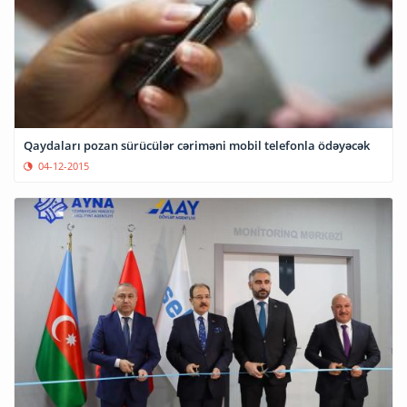
Qaydaları pozan sürücülər cəriməni mobil telefonla ödəyəcək
04-12-2015