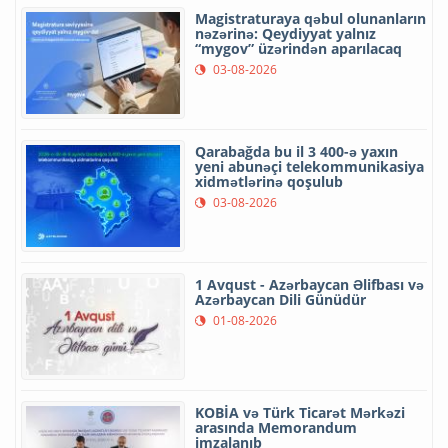
Magistraturaya qəbul olunanların
nəzərinə: Qeydiyyat yalnız
“mygov” üzərindən aparılacaq
03-08-2026
Qarabağda bu il 3 400-ə yaxın
yeni abunəçi telekommunikasiya
xidmətlərinə qoşulub
03-08-2026
1 Avqust - Azərbaycan Əlifbası və
Azərbaycan Dili Günüdür
01-08-2026
KOBİA və Türk Ticarət Mərkəzi
arasında Memorandum
imzalanıb