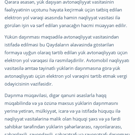
Qərara əsasən, yük daşıyan avtonəqliyyat vasitəsinin
fəaliyyətinin uçotunu həyata keçirmək üçün tətbiq edilən
elektron yol vərəqi əsasında həmin nəqliyyat vasitəsi ilə
görülən işin və sərf edilən yanacağın həcmi müəyyən edilir.
Yükün daşınması məqsədilə avtonəqliyyat vasitəsindən
istifadə edilməsi bu Qaydaların əlavəsində göstərilən
formaya uyğun olaraq tərtib edilən yük avtonəqliyyatı üçün
elektron yol vərəqəsi ilə rəsmiləşdirilir. Avtomobil nəqliyyatı
vasitəsilə əmtəə təyinatlı yüklərin daşınmasına görə yük
avtonəqliyyatı üçün elektron yol vərəqini tərtib etmək vergi
ödəyicisinin vəzifəsidir.
Daşınma müqaviləsi, digər qanuni əsaslarla haqq
müqabilində və ya özünə məxsus yüklərin daşınmasını
yerinə yetirən, mülkiyyət, icarə və ya istifadə hüququ ilə
nəqliyyat vasitələrinə malik olan hüquqi şəxs və ya fərdi
sahibkar tərəfindən yüklərin şəhərlərarası, rayonlararası,
şəhərdaxili, rayondaxili, şəhərətrafı və rayonətrafı daşınması