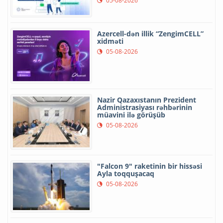
05-08-2026
Azercell-dən illik “ZengimCELL”
xidməti
05-08-2026
Nazir Qazaxıstanın Prezident
Administrasiyası rəhbərinin
müavini ilə görüşüb
05-08-2026
"Falcon 9" raketinin bir hissəsi
Ayla toqquşacaq
05-08-2026