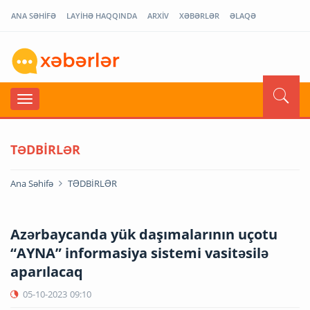
ANA SƏHİFƏ
LAYİHƏ HAQQINDA
ARXİV
XƏBƏRLƏR
ƏLAQƏ
TƏDBİRLƏR
Ana Səhifə
TƏDBİRLƏR
Azərbaycanda yük daşımalarının uçotu
“AYNA” informasiya sistemi vasitəsilə
aparılacaq
05-10-2023
09:10