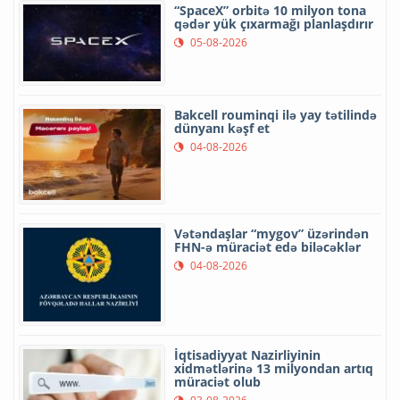
“SpaceX” orbitə 10 milyon tona
qədər yük çıxarmağı planlaşdırır
05-08-2026
Bakcell rouminqi ilə yay tətilində
dünyanı kəşf et
04-08-2026
Vətəndaşlar “mygov” üzərindən
FHN-ə müraciət edə biləcəklər
04-08-2026
İqtisadiyyat Nazirliyinin
xidmətlərinə 13 milyondan artıq
müraciət olub