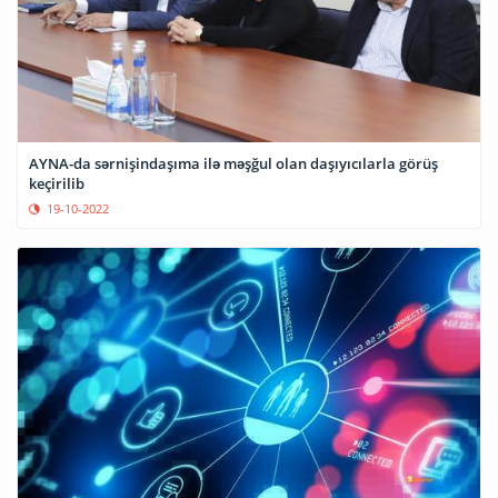
AYNA-da sərnişindaşıma ilə məşğul olan daşıyıcılarla görüş
keçirilib
19-10-2022