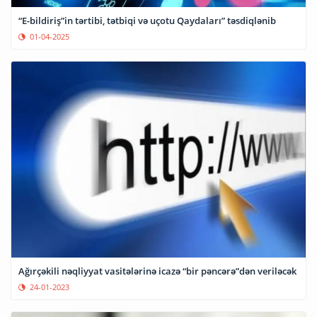
“E-bildiriş”in tərtibi, tətbiqi və uçotu Qaydaları” təsdiqlənib
01-04-2025
Ağırçəkili nəqliyyat vasitələrinə icazə “bir pəncərə”dən veriləcək
24-01-2023