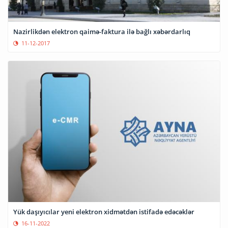
Nazirlikdən elektron qaimə-faktura ilə bağlı xəbərdarlıq
11-12-2017
Yük daşıyıcılar yeni elektron xidmətdən istifadə edəcəklər
16-11-2022