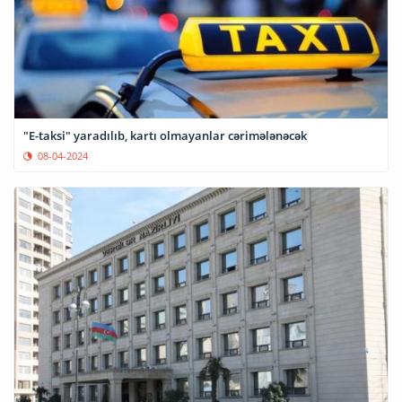
"E-taksi" yaradılıb, kartı olmayanlar cərimələnəcək
08-04-2024