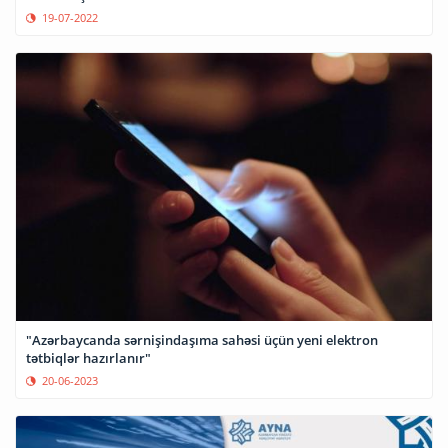
19-07-2022
"Azərbaycanda sərnişindaşıma sahəsi üçün yeni elektron
tətbiqlər hazırlanır"
20-06-2023