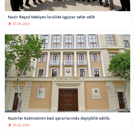
Nazir Rəşad Nəbiyev İsraildə işgüzar səfər edib
07-04-2025
Nazirlər Kabinetinin bəzi qərarlarında dəyişiklik edilib.
03-02-2024