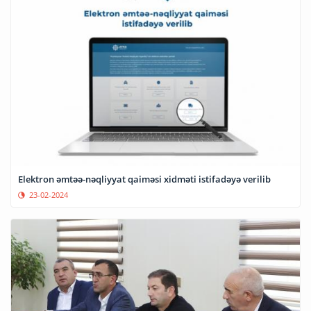
Elektron əmtəə-nəqliyyat qaiməsi xidməti istifadəyə verilib
23-02-2024