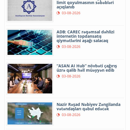
limit qoyulmasının səbəbləri
açıqlanıb
03-08-2026
ADB: CAREC rəqəmsal dəhlizi
internetin topdansatış
qiymətlərini aşağı salacaq
03-08-2026
“ASAN AI Hub” növbəti çağırış
üzrə qalib həll müəyyən edib
03-08-2026
Nazir Rəşad Nəbiyev Zəngilanda
vətəndaşları qəbul edəcək
03-08-2026