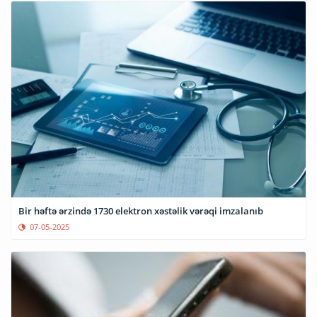
Bir həftə ərzində 1730 elektron xəstəlik vərəqi imzalanıb
07-05-2025