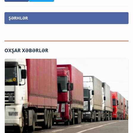
ŞƏRHLƏR
OXŞAR XƏBƏRLƏR