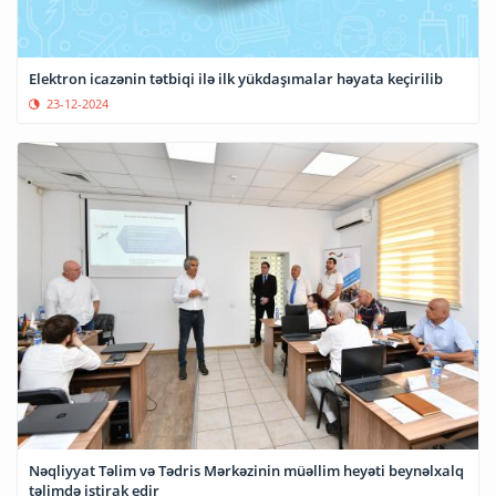
Elektron icazənin tətbiqi ilə ilk yükdaşımalar həyata keçirilib
23-12-2024
Nəqliyyat Təlim və Tədris Mərkəzinin müəllim heyəti beynəlxalq
təlimdə iştirak edir