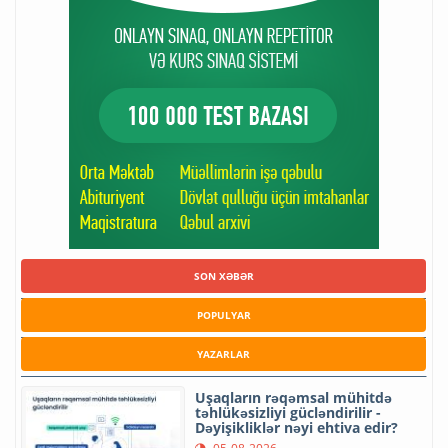
SON XƏBƏR
POPULYAR
YAZARLAR
Uşaqların rəqəmsal mühitdə
təhlükəsizliyi gücləndirilir -
Dəyişikliklər nəyi ehtiva edir?