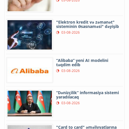
03-08-2026
"Elektron kredit və zəmanət"
sisteminin Əsasnaməsi" dəyişib
03-08-2026
“Alibaba” yeni AI modelini
təqdim edib
03-08-2026
“Dənizçilik” informasiya sistemi
yaradılacaq
03-08-2026
"Card to card" əməliyyatlarına