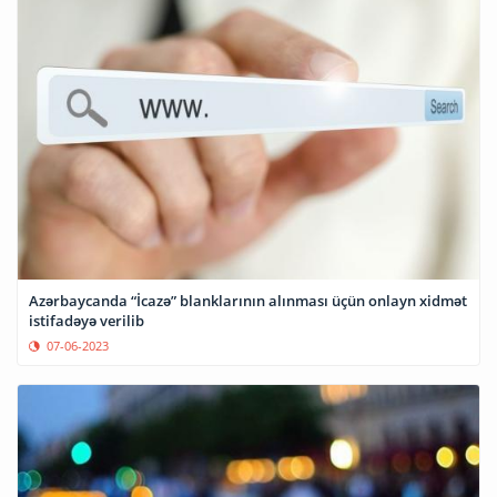
Azərbaycanda “İcazə” blanklarının alınması üçün onlayn xidmət
istifadəyə verilib
07-06-2023