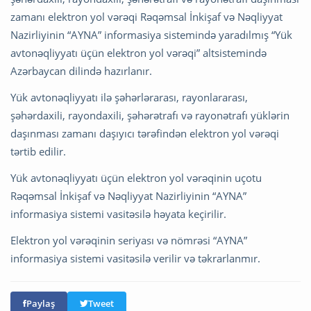
zamanı elektron yol vərəqi Rəqəmsal İnkişaf və Nəqliyyat
Nazirliyinin “AYNA” informasiya sistemində yaradılmış “Yük
avtonəqliyyatı üçün elektron yol vərəqi” altsistemində
Azərbaycan dilində hazırlanır.
Yük avtonəqliyyatı ilə şəhərlərarası, rayonlararası,
şəhərdaxili, rayondaxili, şəhərətrafı və rayonətrafı yüklərin
daşınması zamanı daşıyıcı tərəfindən elektron yol vərəqi
tərtib edilir.
Yük avtonəqliyyatı üçün elektron yol vərəqinin uçotu
Rəqəmsal İnkişaf və Nəqliyyat Nazirliyinin “AYNA”
informasiya sistemi vasitəsilə həyata keçirilir.
Elektron yol vərəqinin seriyası və nömrəsi “AYNA”
informasiya sistemi vasitəsilə verilir və təkrarlanmır.
Paylaş
Tweet