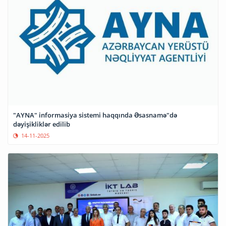
"AYNA" informasiya sistemi haqqında Əsasnamə"də
dəyişikliklər edilib
14-11-2025