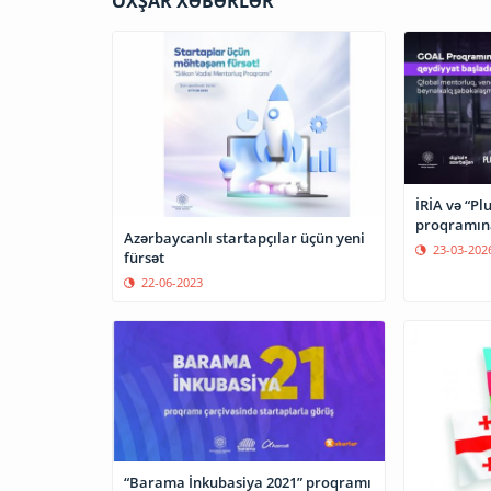
OXŞAR XƏBƏRLƏR
İRİA və “Pl
proqramına
Azərbaycanlı startapçılar üçün yeni
23-03-202
fürsət
22-06-2023
“Barama İnkubasiya 2021” proqramı