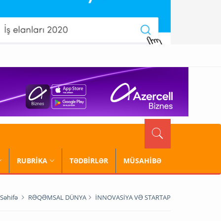
RUBRİKA
TƏDBİRLƏR
MÜSAHİBƏ
Səhifə
RƏQƏMSAL DÜNYA
İNNOVASİYA VƏ STARTAP