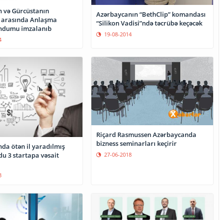
 və Gürcüstanın
Azərbaycanın “BethClip” komandası
ı arasında Anlaşma
“Silikon Vadisi”ndə təcrübə keçəcək
dumu imzalanıb
19-08-2014
4
Riçard Rasmussen Azərbaycanda
bizness seminarları keçirir
da ötən il yaradılmış
u 3 startapa vəsait
27-06-2018
3