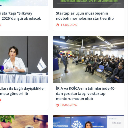
 startapı “Silkway
Startaplar üçün müsabiqənin
 2026”da iştirak edəcək
növbəti mərhələsinə start verilib
6
13-06-2026
ları ilə bağlı dəyişikliklər
İRİA və KOİCA-nın təlimlərində 40-
umətə göndərilib
dan çox startapçı və startap
mentoru məzun olub
4
08-02-2024