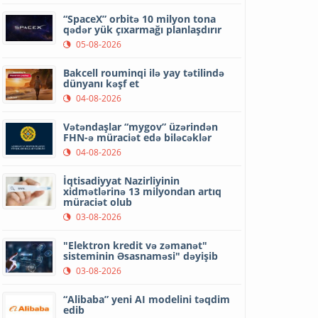
“SpaceX” orbitə 10 milyon tona
qədər yük çıxarmağı planlaşdırır
05-08-2026
Bakcell rouminqi ilə yay tətilində
dünyanı kəşf et
04-08-2026
Vətəndaşlar “mygov” üzərindən
FHN-ə müraciət edə biləcəklər
04-08-2026
İqtisadiyyat Nazirliyinin
xidmətlərinə 13 milyondan artıq
müraciət olub
03-08-2026
"Elektron kredit və zəmanət"
sisteminin Əsasnaməsi" dəyişib
03-08-2026
“Alibaba” yeni AI modelini təqdim
edib