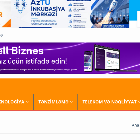
QƏ
XNOLOGİYA
TƏNZİMLƏMƏ
TELEKOM VƏ NƏQLİYYAT
Ana 