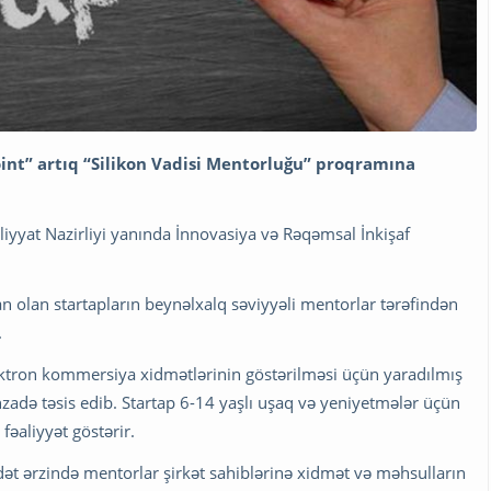
oint” artıq “Silikon Vadisi Mentorluğu” proqramına
liyyat Nazirliyi yanında İnnovasiya və Rəqəmsal İnkişaf
olan startapların beynəlxalq səviyyəli mentorlar tərəfindən
.
ktron kommersiya xidmətlərinin göstərilməsi üçün yaradılmış
zadə təsis edib. Startap 6-14 yaşlı uşaq və yeniyetmələr üçün
fəaliyyət göstərir.
 ərzində mentorlar şirkət sahiblərinə xidmət və məhsulların