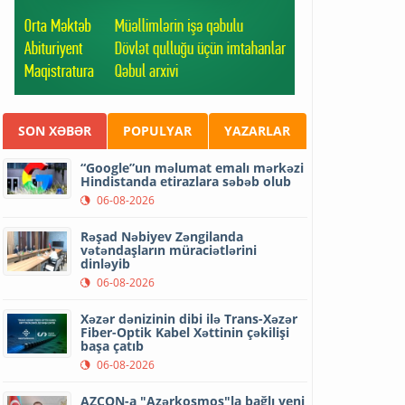
SON XƏBƏR
POPULYAR
YAZARLAR
“Google”un məlumat emalı mərkəzi
Hindistanda etirazlara səbəb olub
06-08-2026
Rəşad Nəbiyev Zəngilanda
vətəndaşların müraciətlərini
dinləyib
06-08-2026
Xəzər dənizinin dibi ilə Trans-Xəzər
Fiber-Optik Kabel Xəttinin çəkilişi
başa çatıb
06-08-2026
AZCON-a "Azərkosmos"la bağlı yeni