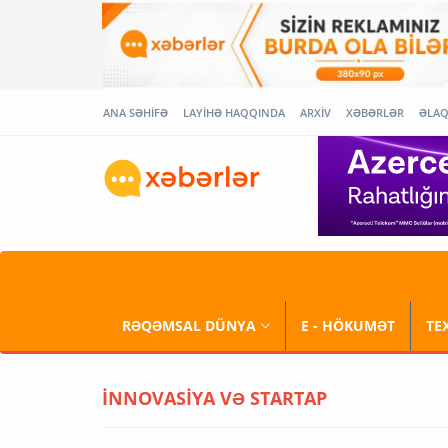
ANA SƏHİFƏ
LAYİHƏ HAQQINDA
ARXİV
XƏBƏRLƏR
ƏLA
RƏQƏMSAL DÜNYA
E - HÖKUMƏT
TE
İNNOVASİYA VƏ STARTAP