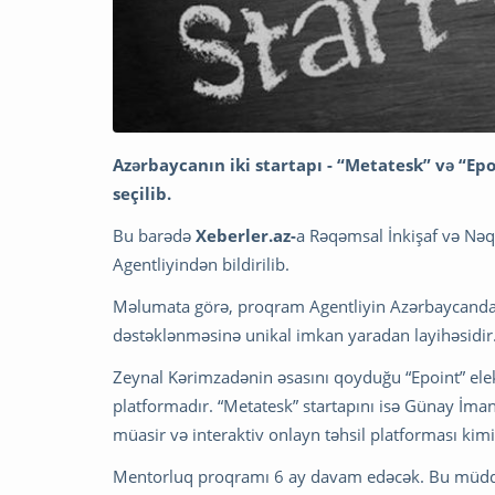
Azərbaycanın iki startapı - “Metatesk” və “Ep
seçilib.
Bu barədə
Xeberler.az-
a Rəqəmsal İnkişaf və Nəq
Agentliyindən bildirilib.
Məlumata görə, proqram Agentliyin Azərbaycandan 
dəstəklənməsinə unikal imkan yaradan layihəsidir
Zeynal Kərimzadənin əsasını qoyduğu “Epoint” ele
platformadır. “Metatesk” startapını isə Günay İman
müasir və interaktiv onlayn təhsil platforması kimi 
Mentorluq proqramı 6 ay davam edəcək. Bu müddət