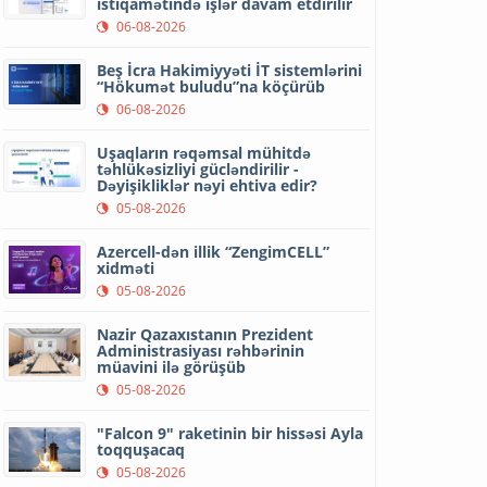
istiqamətində işlər davam etdirilir
06-08-2026
Beş İcra Hakimiyyəti İT sistemlərini
“Hökumət buludu”na köçürüb
06-08-2026
Uşaqların rəqəmsal mühitdə
təhlükəsizliyi gücləndirilir -
Dəyişikliklər nəyi ehtiva edir?
05-08-2026
Azercell-dən illik “ZengimCELL”
xidməti
05-08-2026
Nazir Qazaxıstanın Prezident
Administrasiyası rəhbərinin
müavini ilə görüşüb
05-08-2026
"Falcon 9" raketinin bir hissəsi Ayla
toqquşacaq
05-08-2026