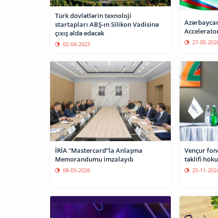
Türk dövlətlərin texnoloji
Azərbaycan
startapları ABŞ-ın Silikon Vadisinə
Accelerator
çıxış əldə edəcək
27-05-202
02-04-2023
İRİA “Mastercard”la Anlaşma
Vençur fond
Memorandumu imzalayıb
təklifi hök
08-05-2026
25-11-202