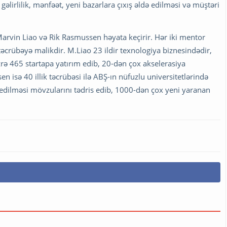
 gəlirlilik, mənfəət, yeni bazarlara çıxış əldə edilməsi və müştəri
Marvin Liao və Rik Rasmussen həyata keçirir. Hər iki mentor
təcrübəyə malikdir. M.Liao 23 ildir texnologiya biznesindədir,
rə 465 startapa yatırım edib, 20-dən çox akselerasiya
isə 40 illik təcrübəsi ilə ABŞ-ın nüfuzlu universitetlərində
əedilməsi mövzularını tədris edib, 1000-dən çox yeni yaranan