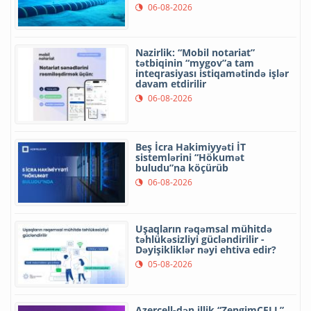
06-08-2026
Nazirlik: “Mobil notariat”
tətbiqinin “mygov”a tam
inteqrasiyası istiqamətində işlər
davam etdirilir
06-08-2026
Beş İcra Hakimiyyəti İT
sistemlərini “Hökumət
buludu”na köçürüb
06-08-2026
Uşaqların rəqəmsal mühitdə
təhlükəsizliyi gücləndirilir -
Dəyişikliklər nəyi ehtiva edir?
05-08-2026
Azercell-dən illik “ZengimCELL”