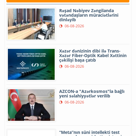
Rəşad Nəbiyev Zəngilanda
vətəndaşların müraciətlərini
dinləyib
06-08-2026
Xəzər dənizinin dibi ilə Trans-
Xəzər Fiber-Optik Kabel Xəttinin
çəkilişi başa çatıb
06-08-2026
AZCON-a "Azərkosmos"la bağlı
yeni səlahiyyətlər verilib
06-08-2026
“Meta”nın süni intellekti test