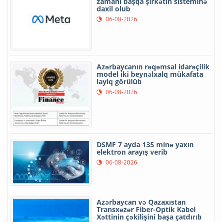
zamanı başqa şirkətin sisteminə
daxil olub
06-08-2026
Azərbaycanın rəqəmsal idarəçilik
model iki beynəlxalq mükafata
layiq görülüb
06-08-2026
DSMF 7 ayda 135 minə yaxın
elektron arayış verib
06-08-2026
Azərbaycan və Qazaxıstan
Transxəzər Fiber-Optik Kabel
Xəttinin çəkilişini başa çatdırıb