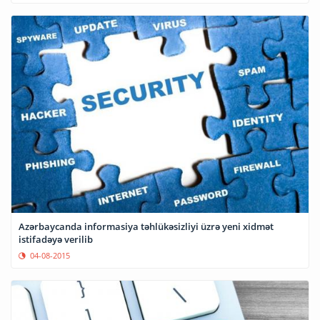
Azərbaycanda informasiya təhlükəsizliyi üzrə yeni xidmət
istifadəyə verilib
04-08-2015