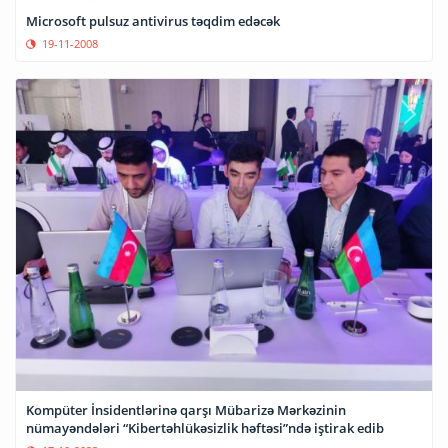
Microsoft pulsuz antivirus təqdim edəcək
19-11-2008
Kompüter İnsidentlərinə qarşı Mübarizə Mərkəzinin
nümayəndələri “Kibertəhlükəsizlik həftəsi”ndə iştirak edib