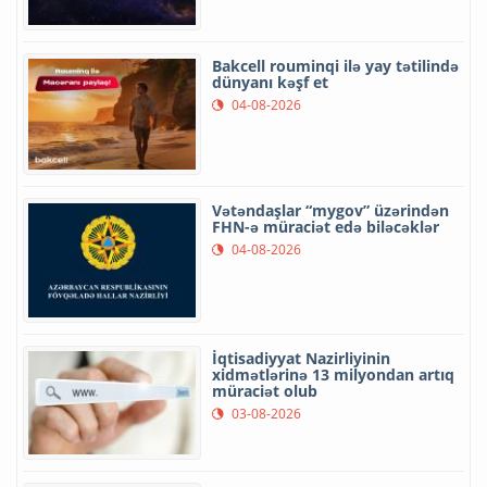
Bakcell rouminqi ilə yay tətilində
dünyanı kəşf et
04-08-2026
Vətəndaşlar “mygov” üzərindən
FHN-ə müraciət edə biləcəklər
04-08-2026
İqtisadiyyat Nazirliyinin
xidmətlərinə 13 milyondan artıq
müraciət olub
03-08-2026