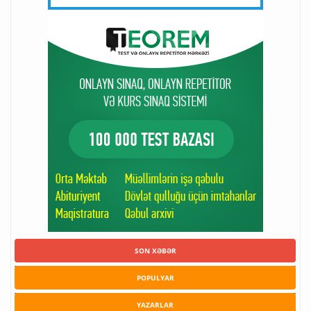
SON XƏBƏR
POPULYAR
YAZARLAR