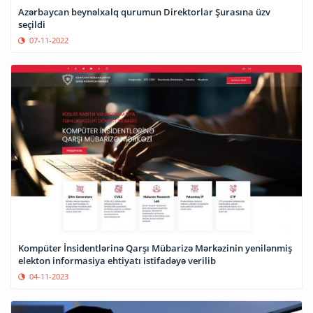
Azərbaycan beynəlxalq qurumun Direktorlar Şurasına üzv
seçildi
07-11-2022
Kompüter İnsidentlərinə Qarşı Mübarizə Mərkəzinin yenilənmiş
elekton informasiya ehtiyatı istifadəyə verilib
04-11-2023