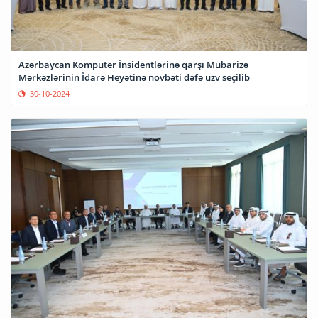
Azərbaycan Kompüter İnsidentlərinə qarşı Mübarizə
Mərkəzlərinin İdarə Heyətinə növbəti dəfə üzv seçilib
30-10-2024