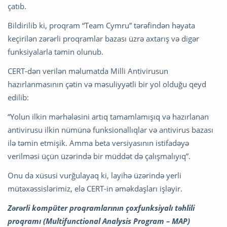
çatıb.
Bildirilib ki, proqram “Team Cymru” tərəfindən həyata
keçirilən zərərli proqramlar bazası üzrə axtarış və digər
funksiyalarla təmin olunub.
CERT-dən verilən məlumatda Milli Antivirusun
hazırlanmasının çətin və məsuliyyətli bir yol olduğu qeyd
edilib:
“Yolun ilkin mərhələsini artıq tamamlamışıq və hazırlanan
antivirusu ilkin nümünə funksionallıqlar və antivirus bazası
ilə təmin etmişik. Amma beta versiyasının istifadəyə
verilməsi üçün üzərində bir müddət də çalışmalıyıq”.
Onu da xüsusi vurğulayaq ki, layihə üzərində yerli
mütəxəssislərimiz, elə CERT-in əməkdaşları işləyir.
Zərərli kompüter proqramlarının çoxfunksiyalı təhlili
proqramı (Multifunctional Analysis Program – MAP)