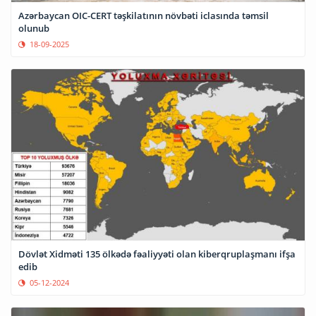
Azərbaycan OIC-CERT təşkilatının növbəti iclasında təmsil
olunub
18-09-2025
Dövlət Xidməti 135 ölkədə fəaliyyəti olan kiberqruplaşmanı ifşa
edib
05-12-2024