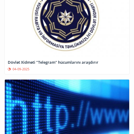
Dövlət Xidməti "Telegram" hücumlarını araşdırır
04-09-2025