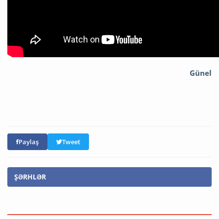
Günel
Paylaş
Tweet
ŞƏRHLƏR