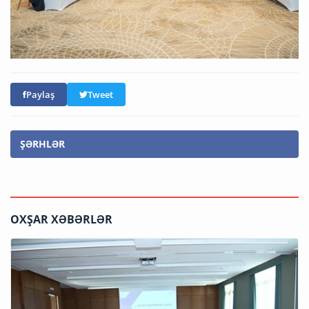
Paylaş
Tweet
ŞƏRHLƏR
OXŞAR XƏBƏRLƏR