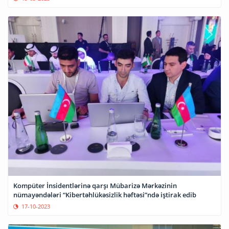
Kompüter İnsidentlərinə qarşı Mübarizə Mərkəzinin
nümayəndələri “Kibertəhlükəsizlik həftəsi”ndə iştirak edib
17-10-2023