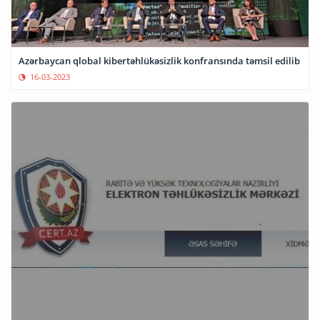
Azərbaycan qlobal kibertəhlükəsizlik konfransında təmsil edilib
16-03-2023