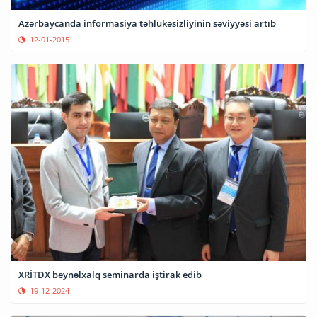
Azərbaycanda informasiya təhlükəsizliyinin səviyyəsi artıb
12-01-2015
XRİTDX beynəlxalq seminarda iştirak edib
19-12-2024