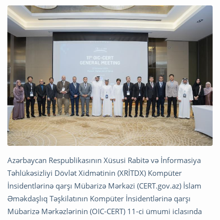
Azərbaycan Respublikasının Xüsusi Rabitə və İnformasiya
Təhlükəsizliyi Dövlət Xidmətinin (XRİTDX) Kompüter
İnsidentlərinə qarşı Mübarizə Mərkəzi (CERT.gov.az) İslam
Əməkdaşlıq Təşkilatının Kompüter İnsidentlərinə qarşı
Mübarizə Mərkəzlərinin (OIC-CERT) 11-ci ümumi iclasında