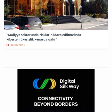
"Maliyyə sektorunda risklərin idarə edilməsində
kibertəhlükəsizlik kənarda qalır"
14-06-2023