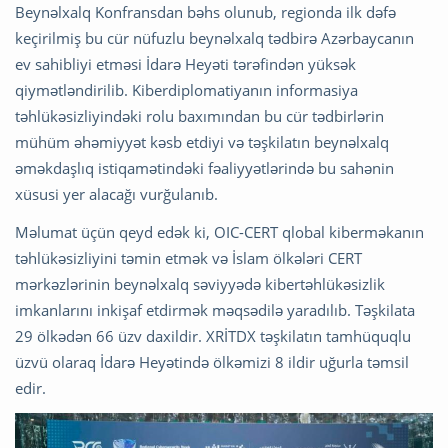
Beynəlxalq Konfransdan bəhs olunub, regionda ilk dəfə
keçirilmiş bu cür nüfuzlu beynəlxalq tədbirə Azərbaycanın
ev sahibliyi etməsi İdarə Heyəti tərəfindən yüksək
qiymətləndirilib. Kiberdiplomatiyanın informasiya
təhlükəsizliyindəki rolu baxımından bu cür tədbirlərin
mühüm əhəmiyyət kəsb etdiyi və təşkilatın beynəlxalq
əməkdaşlıq istiqamətindəki fəaliyyətlərində bu sahənin
xüsusi yer alacağı vurğulanıb.
Məlumat üçün qeyd edək ki, OIC-CERT qlobal kiberməkanın
təhlükəsizliyini təmin etmək və İslam ölkələri CERT
mərkəzlərinin beynəlxalq səviyyədə kibertəhlükəsizlik
imkanlarını inkişaf etdirmək məqsədilə yaradılıb. Təşkilata
29 ölkədən 66 üzv daxildir. XRİTDX təşkilatın tamhüquqlu
üzvü olaraq İdarə Heyətində ölkəmizi 8 ildir uğurla təmsil
edir.