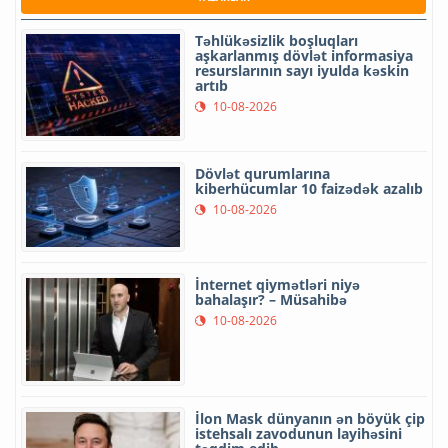
Təhlükəsizlik boşluqları
aşkarlanmış dövlət informasiya
resurslarının sayı iyulda kəskin
artıb
10-08-2026
Dövlət qurumlarına
kiberhücumlar 10 faizədək azalıb
10-08-2026
İnternet qiymətləri niyə
bahalaşır? – Müsahibə
10-08-2026
İlon Mask dünyanın ən böyük çip
istehsalı zavodunun layihəsini