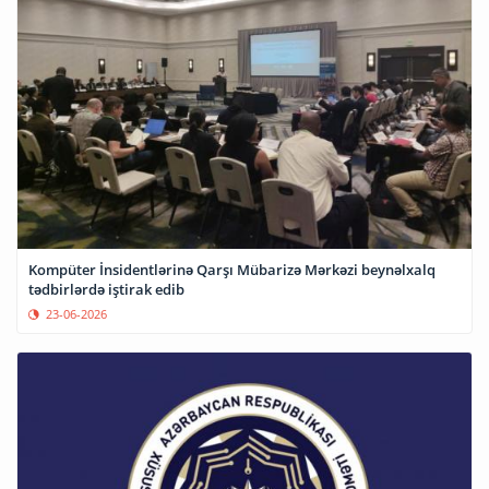
Kompüter İnsidentlərinə Qarşı Mübarizə Mərkəzi beynəlxalq
tədbirlərdə iştirak edib
23-06-2026