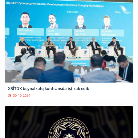
XRİTDX beynəlxalq konfransda iştirak edib
30-10-2024