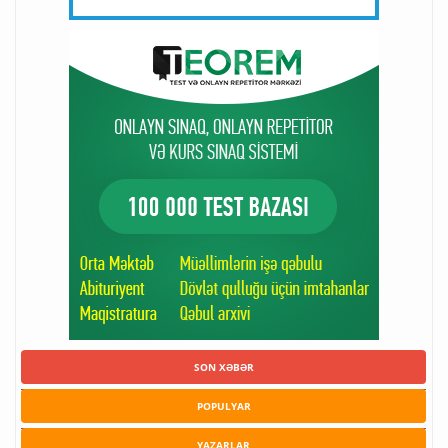
SON XƏBƏR
POPULYAR
YAZARLAR