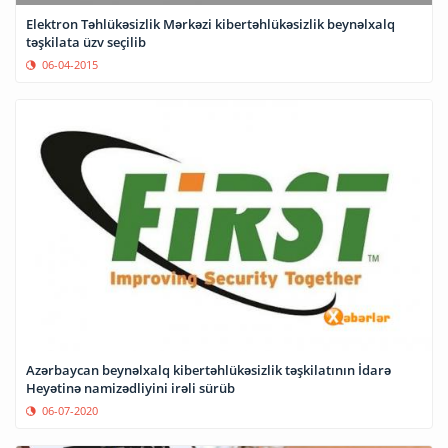
Elektron Təhlükəsizlik Mərkəzi kibertəhlükəsizlik beynəlxalq
təşkilata üzv seçilib
06-04-2015
Azərbaycan beynəlxalq kibertəhlükəsizlik təşkilatının İdarə
Heyətinə namizədliyini irəli sürüb
06-07-2020