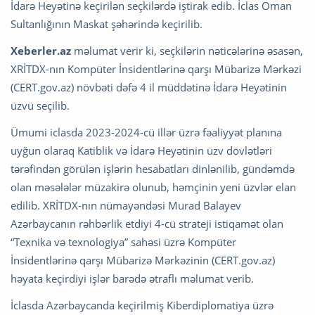
İdarə Heyətinə keçirilən seçkilərdə iştirak edib. İclas Oman
Sultanlığının Maskat şəhərində keçirilib.
Xeberler.az
məlumat verir ki, seçkilərin nəticələrinə əsasən,
XRİTDX-nın Kompüter İnsidentlərinə qarşı Mübarizə Mərkəzi
(CERT.gov.az) növbəti dəfə 4 il müddətinə İdarə Heyətinin
üzvü seçilib.
Ümumi iclasda 2023-2024-cü illər üzrə fəaliyyət planına
uyğun olaraq Katiblik və İdarə Heyətinin üzv dövlətləri
tərəfindən görülən işlərin hesabatları dinlənilib, gündəmdə
olan məsələlər müzakirə olunub, həmçinin yeni üzvlər elan
edilib. XRİTDX-nın nümayəndəsi Murad Balayev
Azərbaycanın rəhbərlik etdiyi 4-cü strateji istiqamət olan
“Texnika və texnologiya” sahəsi üzrə Kompüter
İnsidentlərinə qarşı Mübarizə Mərkəzinin (CERT.gov.az)
həyata keçirdiyi işlər barədə ətraflı məlumat verib.
İclasda Azərbaycanda keçirilmiş Kiberdiplomatiya üzrə