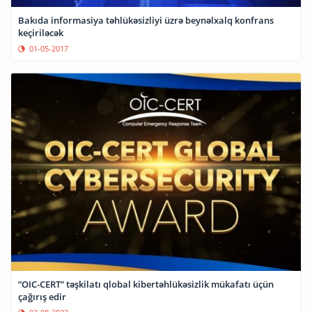
Bakıda informasiya təhlükəsizliyi üzrə beynəlxalq konfrans
keçiriləcək
01-05-2017
“OIC-CERT” təşkilatı qlobal kibertəhlükəsizlik mükafatı üçün
çağırış edir