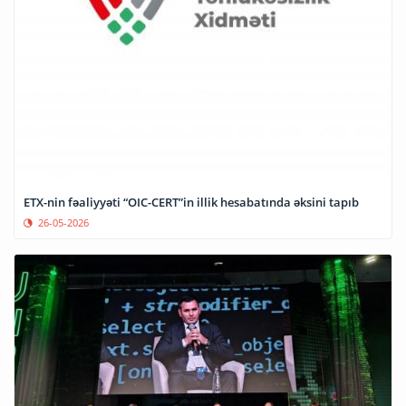
ETX-nin fəaliyyəti “OIC-CERT”in illik hesabatında əksini tapıb
26-05-2026