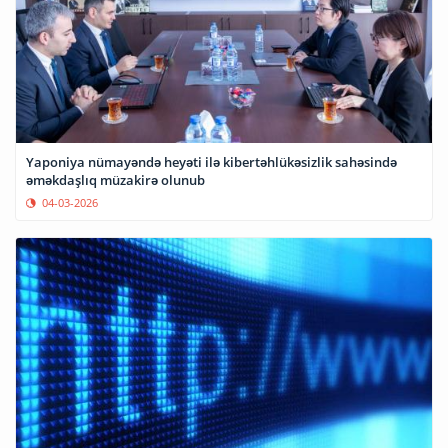
Yaponiya nümayəndə heyəti ilə kibertəhlükəsizlik sahəsində
əməkdaşlıq müzakirə olunub
04-03-2026