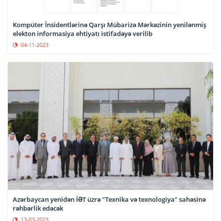
Kompüter İnsidentlərinə Qarşı Mübarizə Mərkəzinin yenilənmiş
elekton informasiya ehtiyatı istifadəyə verilib
04-11-2023
Azərbaycan yenidən İƏT üzrə "Texnika və texnologiya" sahəsinə
rəhbərlik edəcək
13-03-2023