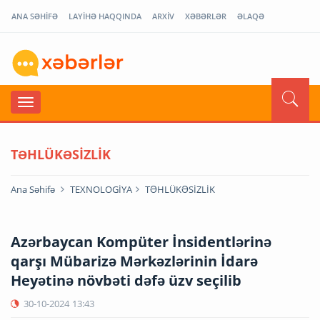
ANA SƏHİFƏ
LAYİHƏ HAQQINDA
ARXİV
XƏBƏRLƏR
ƏLAQƏ
TƏHLÜKƏSİZLİK
Ana Səhifə
TEXNOLOGİYA
TƏHLÜKƏSİZLİK
Azərbaycan Kompüter İnsidentlərinə
qarşı Mübarizə Mərkəzlərinin İdarə
Heyətinə növbəti dəfə üzv seçilib
30-10-2024
13:43