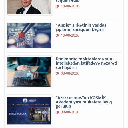
təqdim edib
10-08-2026
"Apple" şirkətinin yaddaş
çiplərini sınaqdan keçirir
10-08-2026
Danimarka məktəblərdə süni
intellektdən istifadəyə nəzarəti
sərtləşdirir
08-08-2026
“Azərkosmos”un KOSMİK
Akademiyası mükafata layiq
görülüb
08-08-2026