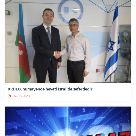
XRİTDX nümayəndə heyəti İsraildə səfərdədir
07-03-2023