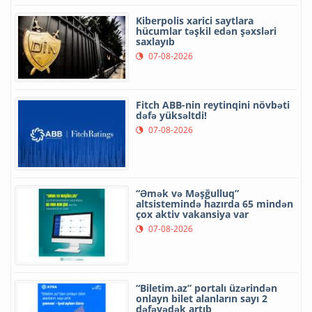
Kiberpolis xarici saytlara
hücumlar təşkil edən şəxsləri
saxlayıb
07-08-2026
Fitch ABB-nin reytinqini növbəti
dəfə yüksəltdi!
07-08-2026
“Əmək və Məşğulluq”
altsistemində hazırda 65 mindən
çox aktiv vakansiya var
07-08-2026
“Biletim.az” portalı üzərindən
onlayn bilet alanların sayı 2
dəfəyədək artıb